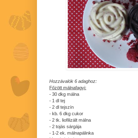
Hozzávalók 6 adaghoz:
Főzött málnafagyi:
- 30 dkg málna
- 1 dl tej
- 2 dl tejszín
- kb. 6 dkg cukor
- 2 tk. liofilizált málna
- 2 tojás sárgája
- 1-2 ek. málnapálinka