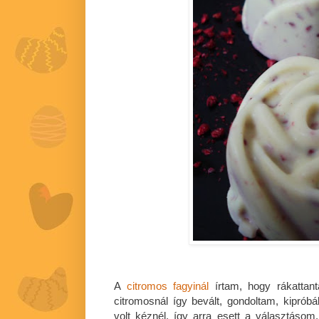
A
citromos fagyinál
írtam, hogy rákattant
citromosnál így bevált, gondoltam, kipró
volt kéznél, így arra esett a választáso