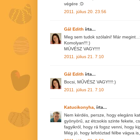
végére :D
2011. július 20. 23:56
Gál Edith
írta...
Meg sem tudok szólalni! Már megint...
Komolyan!!!:)
MÚVÉSZ VAGY!!!!
2011. július 21. 7:10
Gál Edith
írta...
Bocsi, MŰVÉSZ VAGY!!!!:)
2011. július 21. 7:10
Katucikonyha,
írta...
Nem kérdés, persze, hogy elegáns kat
gyönyörű, az étcsokis szinte fekete, cs
fagyikról, hogy rá fogsz venni, hogy kip
Még jó, hogy lefotóztad félbe vágva is,