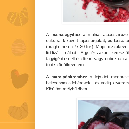
A
málnafagyihoz
a málnát átpasszírozo
cukorral kikevert tojássárgákat, és lassú 
(maghőmérőn 77-80 fok). Majd hozzákevere
liofilizált málnát. Egy éjszakán keresz
fagyigépben elkészítem, vagy dobozban a
többször átkeverem.
A
marcipánkrémhez
a tejszínt megmeleg
beledobom a fehércsokit, és addig kever
Kihűtöm mélyhűtőben.