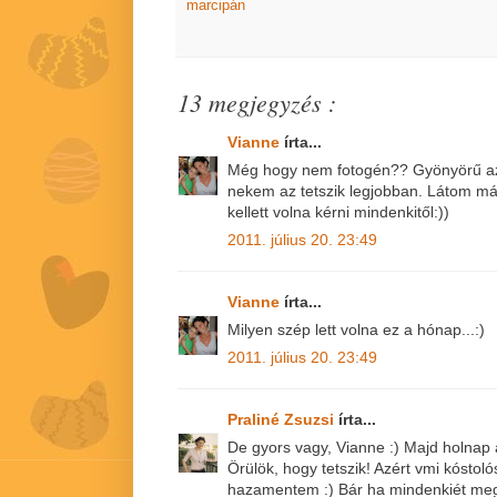
marcipán
13 megjegyzés :
Vianne
írta...
Még hogy nem fotogén?? Gyönyörű az 
nekem az tetszik legjobban. Látom már 
kellett volna kérni mindenkitől:))
2011. július 20. 23:49
Vianne
írta...
Milyen szép lett volna ez a hónap...:)
2011. július 20. 23:49
Praliné Zsuzsi
írta...
De gyors vagy, Vianne :) Majd holnap 
Örülök, hogy tetszik! Azért vmi kóstoló
hazamentem :) Bár ha mindenkiét megk