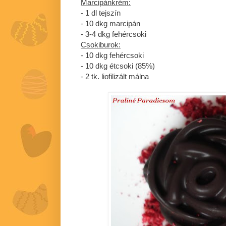
Marcipánkrém:
- 1 dl tejszín
- 10 dkg marcipán
- 3-4 dkg fehércsoki
Csokiburok:
- 10 dkg fehércsoki
- 10 dkg étcsoki (85%)
- 2 tk. liofilizált málna