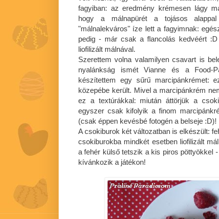
fagyiban: az eredmény krémesen lágy mál
hogy a málnapürét a tojásos alappal 
"málnalekváros" íze lett a fagyimnak: egés
pedig - már csak a flancolás kedvéért :
liofilizált málnával.
Szerettem volna valamilyen csavart is bel
nyalánkság ismét Vianne és a Food
készítettem egy sűrű marcipánkrémet: e
közepébe került. Mivel a marcipánkrém ne
ez a textúrákkal: miután áttörjük a csok
egyszer csak kifolyik a finom marcipánkr
(csak éppen kevésbé fotogén a belseje :D)!
A csokiburok két változatban is elkészült: f
csokiburokba mindkét esetben liofilizált 
a fehér külső tetszik a kis piros pöttyökkel
kívánkozik a játékon!