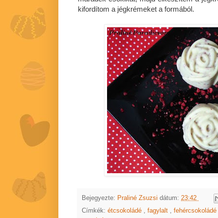
kifordítom a jégkrémeket a formából.
Bejegyezte:
Praliné Zsuzsi
dátum:
23:42
Címkék:
étcsokoládé
,
fagylalt
,
fehércsokolád