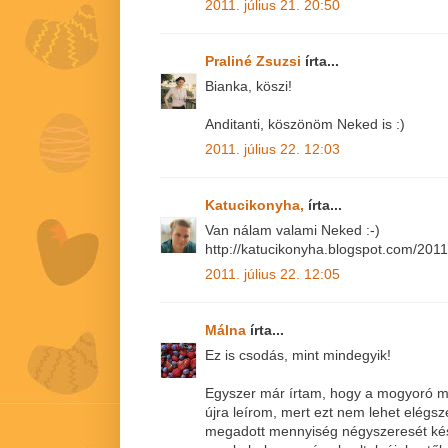
2011. július 21. 20:50
Praliné Zsuzsi
írta...
Bianka, köszi!
Anditanti, köszönöm Neked is :)
2011. július 22. 12:03
Katucikonyha,
írta...
Van nálam valami Neked :-)
http://katucikonyha.blogspot.com/2011/
2011. július 22. 12:05
Málna
írta...
Ez is csodás, mint mindegyik!
Egyszer már írtam, hogy a mogyoró mo
újra leírom, mert ezt nem lehet elégs
megadott mennyiség négyszeresét kés