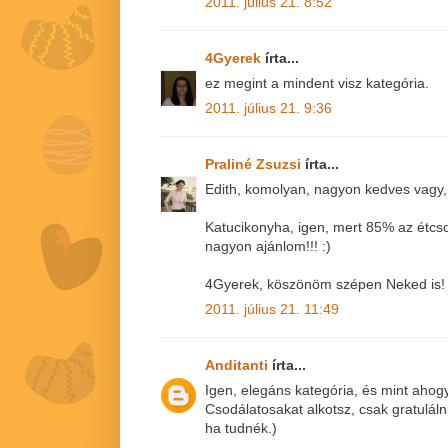
2011. július 21. 8:52
4Gyerek
írta...
ez megint a mindent visz kategória.
2011. július 21. 9:36
Praliné Zsuzsi
írta...
Edith, komolyan, nagyon kedves vagy
Katucikonyha, igen, mert 85% az étcsok
nagyon ajánlom!!! :)
4Gyerek, köszönöm szépen Neked is!
2011. július 21. 11:49
Anditanti
írta...
Igen, elegáns kategória, és mint ahogy
Csodálatosakat alkotsz, csak gratulálni
ha tudnék.)