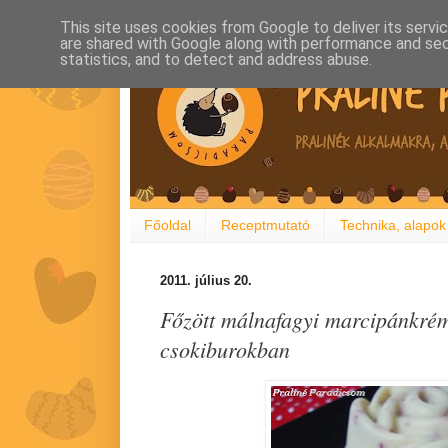
This site uses cookies from Google to deliver its servi
are shared with Google along with performance and secu
statistics, and to detect and address abuse.
Főoldal
Receptmutató
Technika, alapok
2011. július 20.
Főzött málnafagyi marcipánkrém
csokiburokban