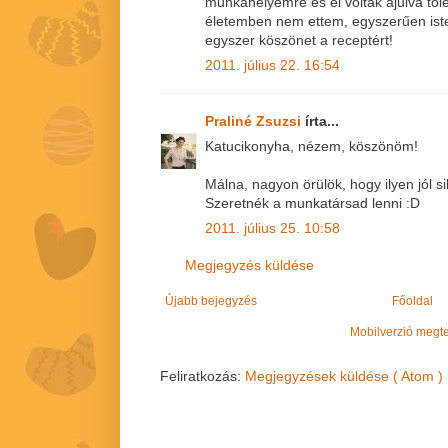
munkahelyemre és el voltak ájulva tőle
életemben nem ettem, egyszerűen iste
egyszer köszönet a receptért!
2011. július 22. 16:54
Praliné Zsuzsi
írta...
Katucikonyha, nézem, köszönöm!
Málna, nagyon örülök, hogy ilyen jól 
Szeretnék a munkatársad lenni :D
2011. július 25. 10:58
Megjegyzés küldése
Újabb bejegyzés
Főoldal
Mobilverzió megt
Feliratkozás:
Megjegyzések küldése ( Atom )