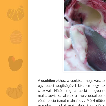
A
csokiburokhoz
a csokikat megolvasztom,
egy ecset segítségével kikenem egy szil
csokival. Hűtő, míg a csoki megdermed
málnafagyit kanalazok a mélyedésekbe, 
végül pedig ismét málnafagyi. Mélyhűtőb
maradék csokikat, majd elkészítem a jégkr