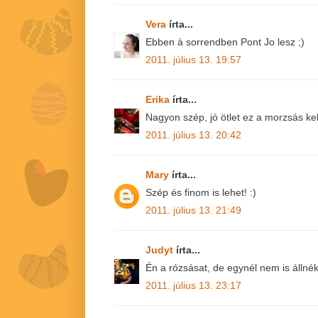
Vera
írta...
Ebben à sorrendben Pont Jo lesz ;)
2011. július 13. 19:57
Erika
írta...
Nagyon szép, jó ötlet ez a morzsás kek
2011. július 13. 20:42
Mary
írta...
Szép és finom is lehet! :)
2011. július 13. 21:49
Judyt
írta...
Én a rózsásat, de egynél nem is állné
2011. július 13. 23:17