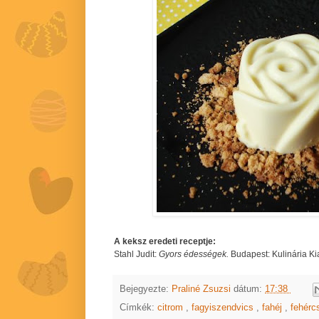
A keksz eredeti receptje:
Stahl Judit:
Gyors édességek.
Budapest: Kulinária Ki
Bejegyezte:
Praliné Zsuzsi
dátum:
17:38
Címkék:
citrom
,
fagyiszendvics
,
fahéj
,
fehérc