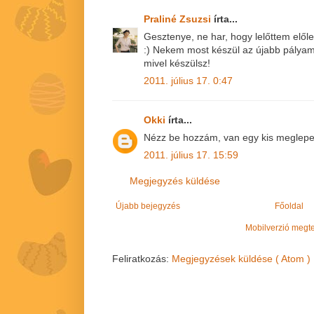
Praliné Zsuzsi
írta...
Gesztenye, ne har, hogy lelőttem előle
:) Nekem most készül az újabb pályam
mivel készülsz!
2011. július 17. 0:47
Okki
írta...
Nézz be hozzám, van egy kis meglepe
2011. július 17. 15:59
Megjegyzés küldése
Újabb bejegyzés
Főoldal
Mobilverzió megt
Feliratkozás:
Megjegyzések küldése ( Atom )