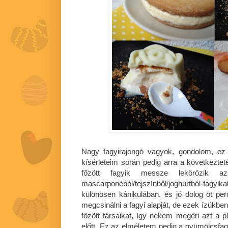
Nagy fagyirajongó vagyok, gondolom, ez
kísérleteim során pedig arra a következtet
főzött fagyik messze lekörözik az
mascarponéból/tejszínből/joghurtból-fagyik
különösen kánikulában, és jó dolog öt per
megcsinálni a fagyi alapját, de ezek ízükb
főzött társaikat, így nekem megéri azt a p
előtt. Ez az elméletem pedig a gyümölcsfagy