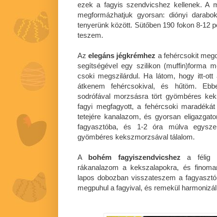
ezek a fagyis szendvicshez kellenek. A 
megformázhatjuk gyorsan: diónyi darabok
tenyerünk között. Sütőben 190 fokon 8-12 p
teszem.
Az
elegáns jégkrémhez
a fehércsokit meg
segítségével egy szilikon (muffin)forma 
csoki megszilárdul. Ha látom, hogy itt-ott
átkenem fehércsokival, és hűtöm. Ebbe
sodrófával morzsásra tört gyömbéres ke
fagyi megfagyott, a fehércsoki maradék
tetejére kanalazom, és gyorsan eligazgat
fagyasztóba, és 1-2 óra múlva egyszer
gyömbéres kekszmorzsával tálalom.
A
bohém fagyiszendvicshez
a félig m
rákanalazom a kekszalapokra, és finom
lapos dobozban visszateszem a fagyasztó
megpuhul a fagyival, és remekül harmonizál 