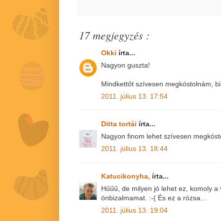
17 megjegyzés :
Okki
írta...
Nagyon guszta!
Mindkettőt szívesen megkóstolnám, bi
2011. július 13. 17:54
Ditta tortái
írta...
Nagyon finom lehet szívesen megkóst
2011. július 13. 18:44
Katucikonyha,
írta...
Hűűű, de milyen jó lehet ez, komoly a
önbizalmamat. :-( És ez a rózsa...
2011. július 13. 19:04