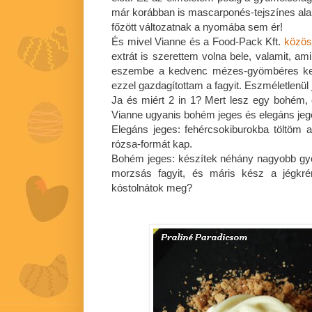
már korábban is mascarponés-tejszínes alap
főzött változatnak a nyomába sem ér!
És mivel Vianne és a Food-Pack Kft.
közös
extrát is szerettem volna bele, valamit, ami 
eszembe a kedvenc mézes-gyömbéres kek
ezzel gazdagítottam a fagyit. Eszméletlenül j
Ja és miért 2 in 1? Mert lesz egy bohém, 
Vianne ugyanis bohém jeges és elegáns jege
Elegáns jeges: fehércsokiburokba töltöm 
rózsa-formát kap.
Bohém jeges: készítek néhány nagyobb gy
morzsás fagyit, és máris kész a jégkré
kóstolnátok meg?