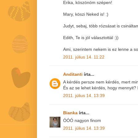
Erika, köszönöm szépen!
Mary, köszi Neked is! :)
Judyt, sebaj, több rózsásat is csináltam
Edith, Te is jól választottál :))
Ami, szerintem nekem is ez lenne a so
2011. július 14. 11:22
Anditanti
írta...
A kérdés persze nem kérdés, mert min
És az se lehet kérdés, hogy mennyit
2011. július 14. 13:39
Bianka
írta...
ÓÓÓ nagyon finom
2011. július 14. 13:39