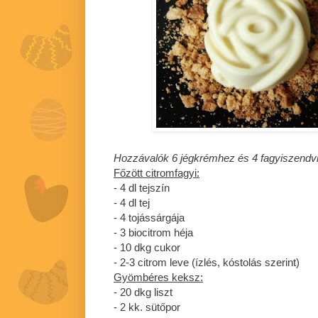
Hozzávalók 6 jégkrémhez és 4 fagyiszendv
Főzött citromfagyi:
- 4 dl tejszín
- 4 dl tej
- 4 tojássárgája
- 3 biocitrom héja
- 10 dkg cukor
- 2-3 citrom leve (ízlés, kóstolás szerint)
Gyömbéres keksz:
- 20 dkg liszt
- 2 kk. sütőpor