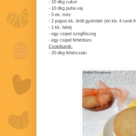
- 10 dkg cukor
- 10 dkg puha vaj
- 5 ek. méz
- 2 púpos kk. őrölt gyömbér (én kb. 4 centi f
- 1 kk. fahéj
- egy csipet szegfűszeg
- egy csipet fehérbors
Csokiburok:
- 20 dkg fehércsoki