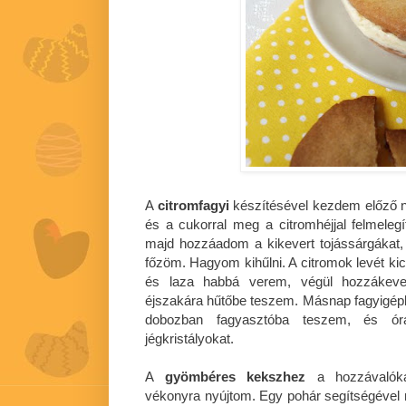
A
citromfagyi
készítésével kezdem előző n
és a cukorral meg a citromhéjjal felmelegí
majd hozzáadom a kikevert tojássárgákat,
főzöm. Hagyom kihűlni. A citromok levét ki
és laza habbá verem, végül hozzákev
éjszakára hűtőbe teszem. Másnap fagyigé
dobozban fagyasztóba teszem, és ór
jégkristályokat.
A
gyömbéres kekszhez
a hozzávalóka
vékonyra nyújtom. Egy pohár segítségével 