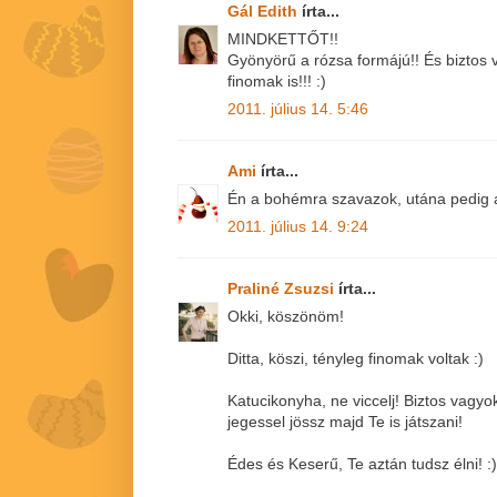
Gál Edith
írta...
MINDKETTŐT!!
Gyönyörű a rózsa formájú!! És biztos
finomak is!!! :)
2011. július 14. 5:46
Ami
írta...
Én a bohémra szavazok, utána pedig a 
2011. július 14. 9:24
Praliné Zsuzsi
írta...
Okki, köszönöm!
Ditta, köszi, tényleg finomak voltak :)
Katucikonyha, ne viccelj! Biztos vagy
jegessel jössz majd Te is játszani!
Édes és Keserű, Te aztán tudsz élni! :)