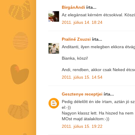
BirgánAndi
írta...
Az elegánsat kérném étcsokival. Köszö
2011. július 14. 18:24
Praliné Zsuzsi
írta...
Anditanti, ilyen melegben ekkora étvág
Bianka, köszi!
Andi, rendben, akkor csak Neked étcso
2011. július 15. 14:54
Gesztenye receptjei
írta...
Pedig délelőtt én ide írtam, aztán jó
el:-))
Nagyon klassz lett. Ha hiszed ha nem
MOst majd átalakítom:-))
2011. július 15. 19:22