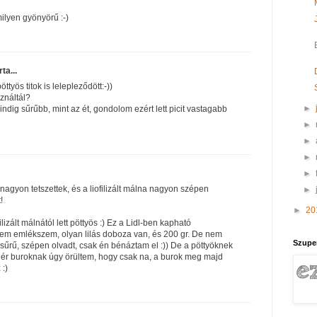
ilyen gyönyörű :-)
rta...
ttyös titok is lelepleződött:-))
ználtál?
►
dig sűrűbb, mint az ét, gondolom ezért lett picit vastagabb
►
►
►
►
s nagyon tetszettek, és a liofilizált málna nagyon szépen
►
!
►
20
ilizált málnától lett pöttyös :) Ez a Lidl-ben kapható
nem emlékszem, olyan lilás doboza van, és 200 gr. De nem
Szupe
sűrű, szépen olvadt, csak én bénáztam el :)) De a pöttyöknek
ér buroknak úgy örültem, hogy csak na, a burok meg majd
:)