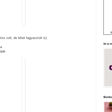
W
iss volt, de lehet fagyasztott is)
Itt is
na
ládé
Bonbo