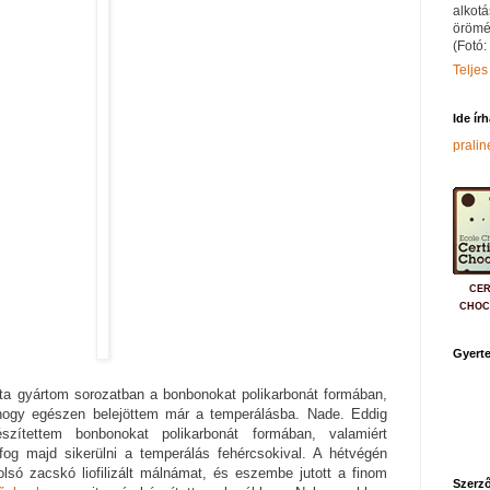
alkotá
örömé
(Fotó:
Teljes
Ide ír
prali
CER
CHOC
Gyerte
e óta gyártom sorozatban a bonbonokat polikarbonát formában,
hogy egészen belejöttem már a temperálásba. Nade. Eddig
szítettem bonbonokat polikarbonát formában, valamiért
 fog majd sikerülni a temperálás fehércsokival. A hétvégén
lsó zacskó liofilizált málnámat, és eszembe jutott a finom
Szerző