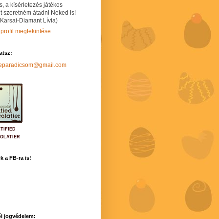
s, a kísérletezés játékos
t szeretném átadni Neked is!
 Karsai-Diamant Lívia)
 profil megtekintése
hatsz:
neparadicsom@gmail.com
TIFIED
OLATIER
k a FB-ra is!
i jogvédelem: