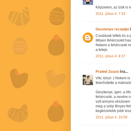
Képzelem, az ízük is m
2011. július 4. 7:33
Gesztenye receptjei
í
Csodásak lettek és a pö
Milyen fehércsokit has
Nekem a fehércsoki min
a teteje.
2011. július 4. 8:37
Praliné Zsuzsi
írta...
Viki, köszi :) Nekem i
felerősítette a málnaízt
Gesztenye, igen, a lifo
fehércsoki, a nevére 
volt annyira vészesen 
meg a szép fényes feh
kegközelebb jobb lesz 
2011. július 4. 10:56