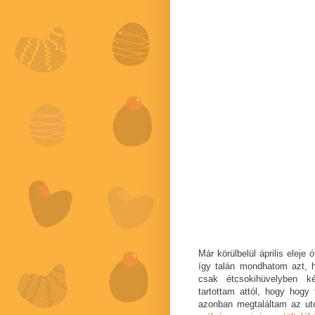
Már körülbelül április elej
így talán mondhatom azt, 
csak étcsokihüvelyben ké
tartottam attól, hogy hogy
azonban megtaláltam az uto