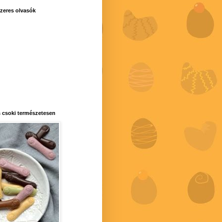
zeres olvasók
 csoki természetesen