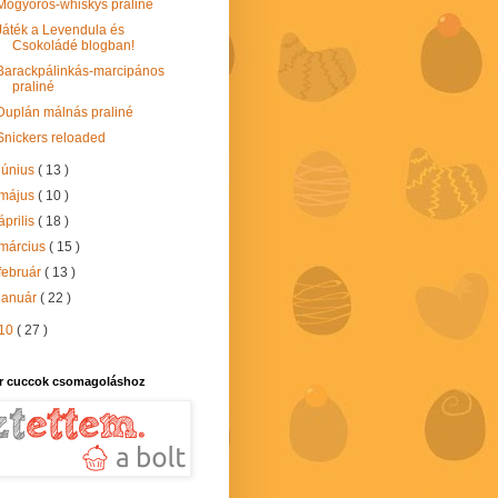
Mogyorós-whiskys praliné
Játék a Levendula és
Csokoládé blogban!
Barackpálinkás-marcipános
praliné
Duplán málnás praliné
Snickers reloaded
június
( 13 )
május
( 10 )
április
( 18 )
március
( 15 )
február
( 13 )
január
( 22 )
10
( 27 )
r cuccok csomagoláshoz