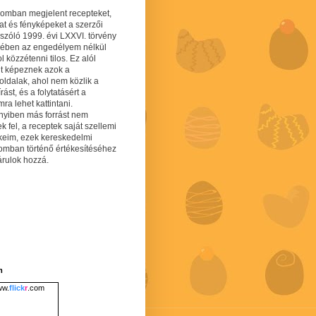
gomban megjelent recepteket,
at és fényképeket a szerzői
 szóló 1999. évi LXXVI. törvény
mében az engedélyem nélkül
 közzétenni tilos. Ez alól
lt képeznek azok a
oldalak, ahol nem közlik a
írást, és a folytatásért a
ra lehet kattintani.
yiben más forrást nem
ek fel, a receptek saját szellemi
keim, ezek kereskedelmi
lomban történő értékesítéséhez
árulok hozzá.
m
w.
flick
r
.com