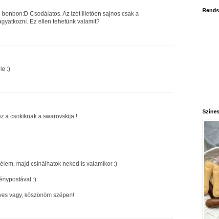
Rends
 bonbon:D Csodálatos. Az ízét illetően sajnos csak a
gyatkozni. Ez ellen tehetünk valamit?
e :)
Színes
ez a csokiknak a swarovskija !
mélem, majd csinálhatok neked is valamikor :)
énypostával :)
ves vagy, köszönöm szépen!