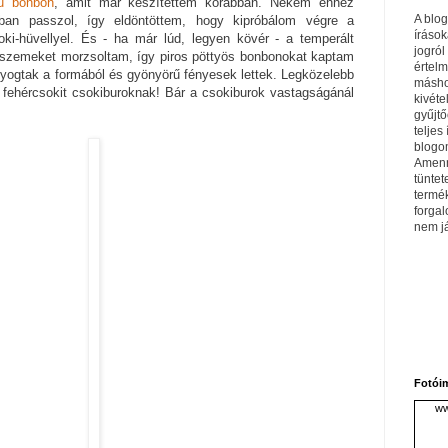
kű bonbon
, amit már készítettem korábban. Nekem ehhez
A blo
bban passzol, így eldöntöttem, hogy kipróbálom végre a
írások
oki-hüvellyel. És - ha már lúd, legyen kövér - a temperált
jogról
lnaszemeket morzsoltam, így piros pöttyös bonbonokat kaptam
értel
yogtak a formából és gyönyörű fényesek lettek. Legközelebb
máshol
 fehércsokit csokiburoknak! Bár a csokiburok vastagságánál
kivéte
gyűjtő
teljes 
blogom
Amenn
tüntet
termé
forga
nem j
Fotói
ww