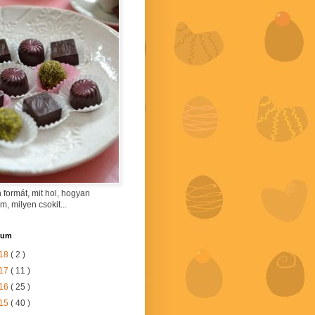
 formát, mit hol, hogyan
am, milyen csokit...
vum
18
( 2 )
17
( 11 )
16
( 25 )
15
( 40 )