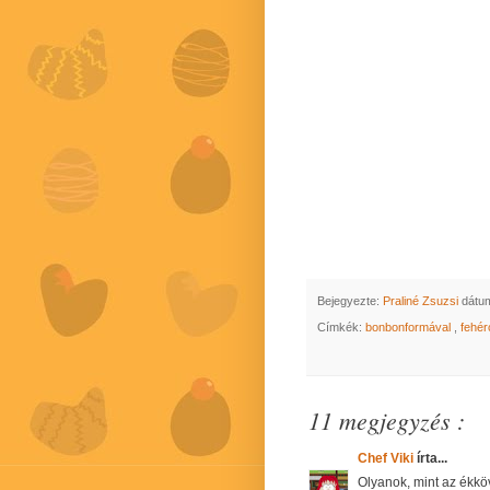
Bejegyezte:
Praliné Zsuzsi
dátu
Címkék:
bonbonformával
,
fehé
11 megjegyzés :
Chef Viki
írta...
Olyanok, mint az ékkö