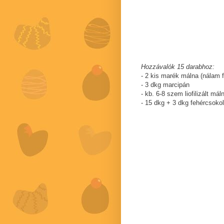
Hozzávalók 15 darabhoz:
- 2 kis marék málna (nálam fr
- 3 dkg marcipán
- kb. 6-8 szem liofilizált mál
- 15 dkg + 3 dkg fehércsoko