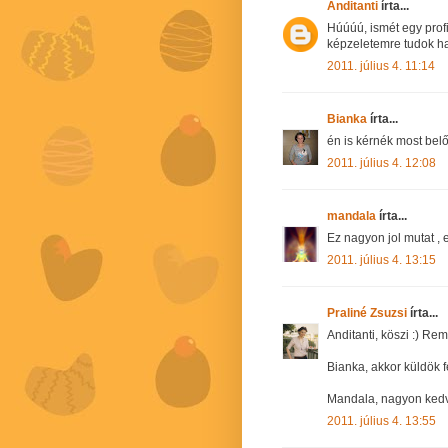
Anditanti
írta...
Húúúú, ismét egy profi
képzeletemre tudok ha
2011. július 4. 11:14
Bianka
írta...
én is kérnék most belől
2011. július 4. 12:08
mandala
írta...
Ez nagyon jol mutat , 
2011. július 4. 13:15
Praliné Zsuzsi
írta...
Anditanti, köszi :) Re
Bianka, akkor küldök f
Mandala, nagyon ked
2011. július 4. 13:55