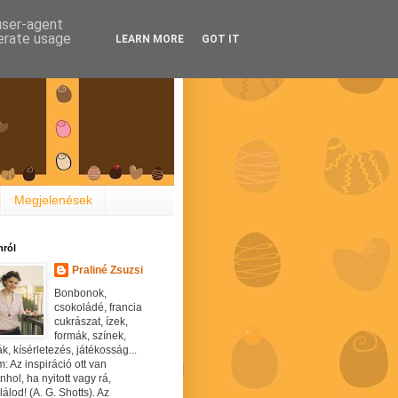
 user-agent
nerate usage
LEARN MORE
GOT IT
Megjelenések
ról
Praliné Zsuzsi
Bonbonok,
csokoládé, francia
cukrászat, ízek,
formák, színek,
ák, kísérletezés, játékosság...
: Az inspiráció ott van
hol, ha nyitott vagy rá,
álod! (A. G. Shotts). Az