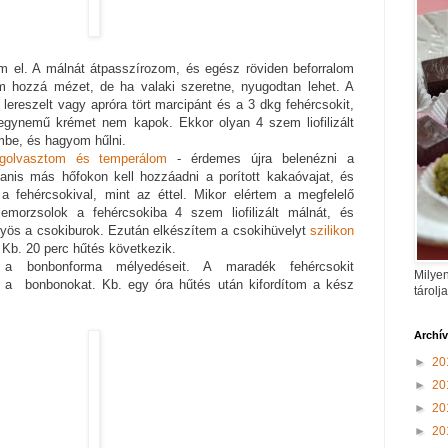
em el. A málnát átpasszírozom, és egész röviden beforralom
m hozzá mézet, de ha valaki szeretne, nyugodtan lehet. A
reszelt vagy apróra tört marcipánt és a 3 dkg fehércsokit,
egynemű krémet nem kapok. Ekkor olyan 4 szem liofilizált
mbe, és hagyom hűlni.
golvasztom és temperálom
- érdemes újra belenézni a
nis más hőfokon kell hozzáadni a porított kakaóvajat, és
a fehércsokival, mint az éttel. Mikor elértem a megfelelő
lemorzsolok a fehércsokiba 4 szem liofilizált málnát, és
ttyös a csokiburok. Ezután elkészítem a csokihüvelyt
szilikon
Kb. 20 perc hűtés következik.
m a bonbonforma mélyedéseit. A maradék fehércsokit
Milyen
m a bonbonokat. Kb. egy óra hűtés után kifordítom a kész
tárolj
Archí
►
20
►
20
►
20
►
20