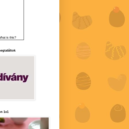
hat is this?
 megtaláltok
n 1x1