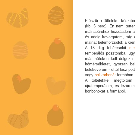
Először a tölteléket készít
(kb. 5 perc). Én nem tette
málnapüréhez hozzáadom a le
és addig kavargatom, míg 
málnát belemorzsolok a kré
A 15 dkg fehércsokit
me
temperálós posztomba, ugya
más hőfokon kell dolgozni 
hőmérsékletet, gyorsan be
belekeverem - ettől lesz pö
vagy
polikarbonát
formában. 
A töltelékkel megtöltö
újratemperálom, és lezáro
bonbonokat a formából.