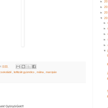
►
20
►
20
►
20
▼
20
►
►
►
►
►
▼
m:
0:03
rcsokoládé
,
liofilizált gyümölcs
,
málna
,
marcipán
vek! Gyönyörűek!!!