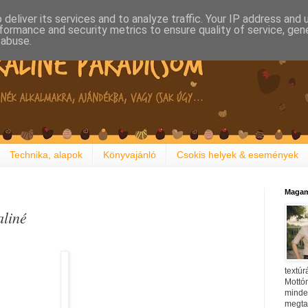
deliver its services and to analyze traffic. Your IP address and
formance and security metrics to ensure quality of service, ge
 abuse.
Technika, alapok
Könyvajánló
Csokis helyek & események
Magam
liné
textúr
Mottóm
minden
megtal