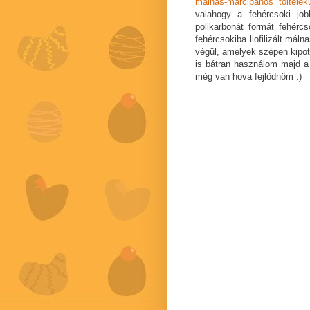
málnás-marcipános töltelé
valahogy a fehércsoki jo
polikarbonát formát fehércs
fehércsokiba liofilizált má
végül, amelyek szépen kipot
is bátran használom majd a
még van hova fejlődnöm :)