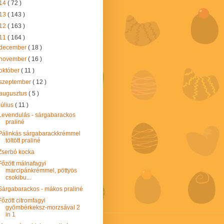
14
( 72 )
13
( 143 )
12
( 163 )
11
( 164 )
december
( 18 )
november
( 16 )
október
( 11 )
szeptember
( 12 )
augusztus
( 5 )
július
( 11 )
Levendulás - sárgabarackos
praliné
Pálinkás sárgabarackkrémmel
töltött praliné
Zserbó kocka
Főzött málnafagyi
marcipánkrémmel, pöttyös
csokibu...
Sárgabarackos - mákos praliné
Főzött citromfagyi
gyömbérkeksz-morzsával 2
in 1