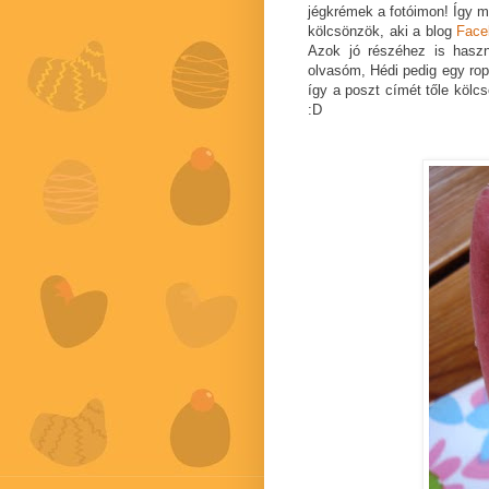
jégkrémek a fotóimon! Így m
kölcsönzök, aki a blog
Face
Azok jó részéhez is haszn
olvasóm, Hédi pedig egy rop
így a poszt címét tőle köl
:D