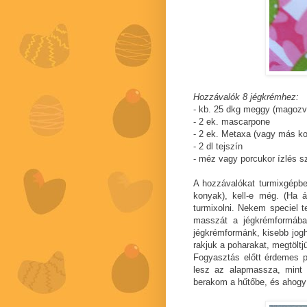
Hozzávalók 8 jégkrémhez:
- kb. 25 dkg meggy (magozv
- 2 ek. mascarpone
- 2 ek. Metaxa (vagy más k
- 2 dl tejszín
- méz vagy porcukor ízlés sz
A hozzávalókat turmixgépbe
konyak), kell-e még. (Ha á
turmixolni. Nekem speciel t
masszát a jégkrémformába
jégkrémformánk, kisebb jogh
rakjuk a poharakat, megtöltj
Fogyasztás előtt érdemes p
lesz az alapmassza, mint
berakom a hűtőbe, és ahogy 