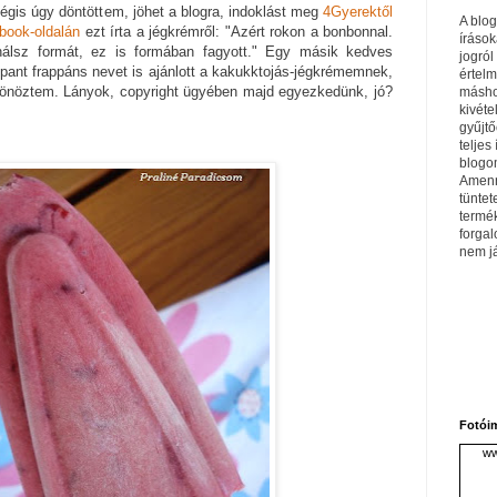
égis úgy döntöttem, jöhet a blogra, indoklást meg
4Gyerektől
A blo
book-oldalán
ezt írta a jégkrémről: "A
zért rokon a bonbonnal.
írások
álsz formát, ez is formában fagyott." Egy másik kedves
jogról
pant frappáns nevet is ajánlott a kakukktojás-jégkrémemnek,
értel
csönöztem. Lányok, copyright ügyében majd egyezkedünk, jó?
máshol
kivéte
gyűjtő
teljes 
blogom
Amenn
tüntet
termé
forga
nem j
Fotói
ww