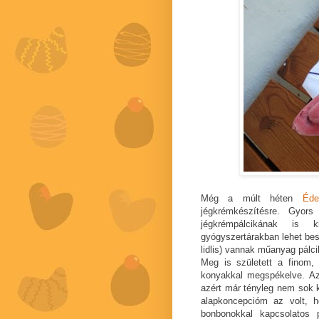
Még a múlt héten
Éde
jégkrémkészítésre. Gyor
jégkrémpálcikának is 
gyógyszertárakban lehet bes
lidlis) vannak műanyag pálci
Meg is született a finom,
konyakkal megspékelve. Azt
azért már tényleg nem sok
alapkoncepcióm az volt, h
bonbonokkal kapcsolatos 