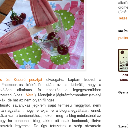
alkotá
örömé
(Fotó:
Teljes
Ide ír
prali
CER
s és Keserű posztját
olvasgatva kaptam kedvet a
CHOC
s Facebook-os körkérdés után az is kiderült, hogy a
kiválóan alkalmas fa spatulát a legegyszerűbben
Gyerte
zerezni (köszi,
Vera
!). Mondjuk a jégkrémformámhoz (tavalyi
kák, de hát az nem olyan fílinges.
 hűsítő savanykás jégkrém saját termésű meggyből, némi
án agyaltam, hogy felrakjam-e a blogra egyáltalán: ennek
 köze van a bonbonokhoz, nekem meg a blog indulásánál az
ogy ha bonbonos blog, akkor ott csak bonbonok, illetve
posztok legyenek. De úgy tetszettek a szép rózsaszín
Szerző