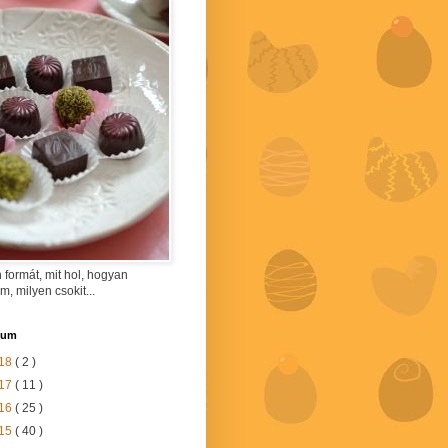
 formát, mit hol, hogyan
am, milyen csokit...
vum
18
( 2 )
17
( 11 )
16
( 25 )
15
( 40 )