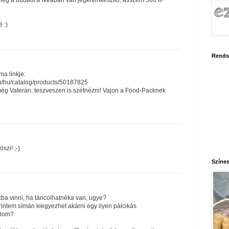
leg a budaörsi ikeában van jégkrémkészítő, asszem 500 ft-
 :)
Rends
ma linkje:
u/hu/catalog/products/50187825
ég Vaterán, teszveszen is szétnézni! Vajon a Food-Packnek
szi! ;-)
Színes
cba vinni, ha táncolhatnéka van, ugye?
intem símán kiegyezhet akárni egy ilyen pálcikás
olom?