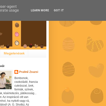
 user-agent
nerate usage
LEARN MORE
GOT IT
Megjelenések
ról
Praliné Zsuzsi
Bonbonok,
csokoládé, francia
cukrászat, ízek,
formák, színek,
ák, kísérletezés, játékosság...
: Az inspiráció ott van
hol, ha nyitott vagy rá,
álod! (A. G. Shotts). Az