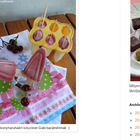
Milyen
tárolj
Archí
►
20
►
20
►
20
 konyharuháért köszönet Gabi barátnémnak :)
►
20