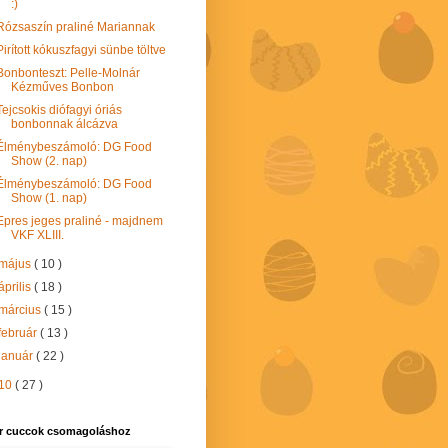
:)
Rózsaszín praliné Mariannak
Pirított kókuszfagyi sünbe töltve
Bonbonteszt: Pelle-Molnár
Kézműves Bonbon
Tejcsokis diófagyi óriás
bonbonnak álcázva
Élménybeszámoló: DG Food
Show (2. nap)
Élménybeszámoló: DG Food
Show (1. nap)
Epres jeges praliné - majdnem
VKF XLIII.
május
( 10 )
április
( 18 )
március
( 15 )
február
( 13 )
január
( 22 )
10
( 27 )
r cuccok csomagoláshoz