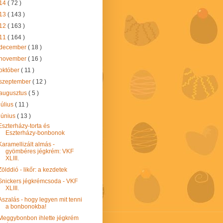
14
( 72 )
13
( 143 )
12
( 163 )
11
( 164 )
december
( 18 )
november
( 16 )
október
( 11 )
szeptember
( 12 )
augusztus
( 5 )
július
( 11 )
június
( 13 )
Eszterházy-torta és
Eszterházy-bonbonok
Karamellizált almás -
gyömbéres jégkrém: VKF
XLIII.
Zölddió - likőr: a kezdetek
Snickers jégkrémcsoda - VKF
XLIII.
Aszalás - hogy legyen mit tenni
a bonbonokba!
Meggybonbon ihlette jégkrém