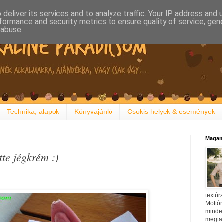
deliver its services and to analyze traffic. Your IP address and
formance and security metrics to ensure quality of service, ge
 abuse.
Technika, alapok
Könyvajánló
Csokis helyek & események
Magam
te jégkrém :)
textúr
Mottóm
minden
megtal