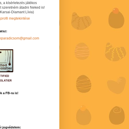
s, a kísérletezés játékos
t szeretném átadni Neked is!
 Karsai-Diamant Lívia)
 profil megtekintése
hatsz:
neparadicsom@gmail.com
TIFIED
OLATIER
k a FB-ra is!
i jogvédelem: