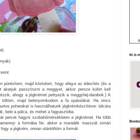
W
a)
Itt is
onyak)
erint
n pürésítem, majd kóstolom, hogy elég-e az édesítés (és a
t akarjuk passzírozni a meggyet, akkor persze külön kell
etszik, ahogy a jégkrémet pettyezik a meggyhéj-darabok.) A
 töltöm, majd belenyomkodom a fa spatulákat. Ha nincs
urtos poharakat is használhatunk jégkrémkészítésre: tálcára
ük, bele a pálca, és mehet a fagyasztóba.
ár percet hagyni szobahőmérsékleten a jégkrémet. Ha több
Bonbo
 amennyi a formába fér, akkor a maradék masszát simán
fogy a jégkrém, onnan utántöltöm a formát.