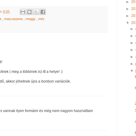
►
20
►
20
m:
0:33
►
20
ak
,
mascarpone
,
meggy
,
méz
▼
20
►
►
►
►
►
d!
►
▼
nek ( meg a többinek is) itt a helye! :)
dő, akkor jöhetnek újra a bonbon variációk.
m is vannak ilyen formáim és még nem nagyon használtam