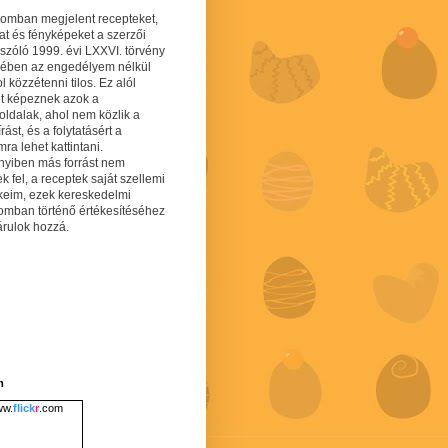
gomban megjelent recepteket,
at és fényképeket a szerzői
 szóló 1999. évi LXXVI. törvény
mében az engedélyem nélkül
 közzétenni tilos. Ez alól
lt képeznek azok a
oldalak, ahol nem közlik a
írást, és a folytatásért a
ra lehet kattintani.
yiben más forrást nem
ek fel, a receptek saját szellemi
keim, ezek kereskedelmi
lomban történő értékesítéséhez
árulok hozzá.
m
w.
flick
r
.com