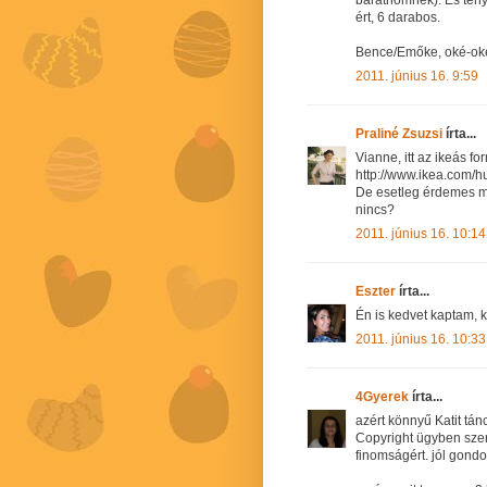
barátnőmnek). És tény
ért, 6 darabos.
Bence/Emőke, oké-oké
2011. június 16. 9:59
Praliné Zsuzsi
írta...
Vianne, itt az ikeás for
http://www.ikea.com/h
De esetleg érdemes m
nincs?
2011. június 16. 10:14
Eszter
írta...
Én is kedvet kaptam, kö
2011. június 16. 10:33
4Gyerek
írta...
azért könnyű Katit tán
Copyright ügyben szer
finomságért. jól gond