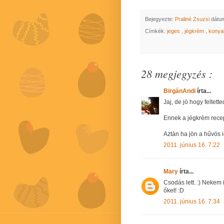
Bejegyezte:
Praliné Zsuzsi
dátu
Címkék:
jeges
,
jégkrém
,
kony
28 megjegyzés :
BirgánAndi
írta...
Jaj, de jó hogy feltette
Ennek a jégkrém recept
Aztán ha jön a hűvös i
2011. június 16. 7:22
Mary
írta...
Csodás lett. :) Neke
őket! :D
2011. június 16. 7:34