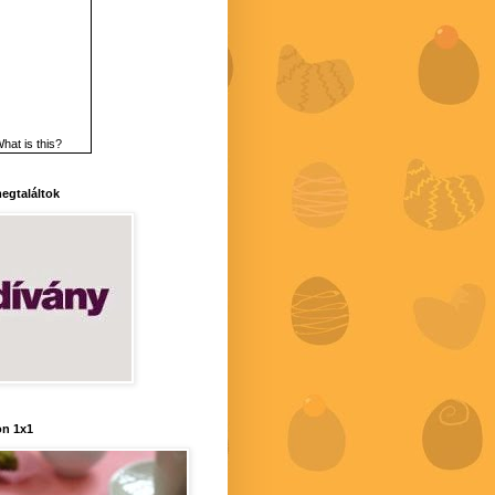
hat is this?
 megtaláltok
n 1x1