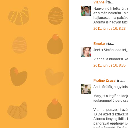
Vianne
írta...
Nagyon jò h felkerült,
ez simàn belefér!! És 
hajkurászom a pálcáka
A forma is nagyon tutti
2011. június 16. 8:23
Emoke
írta...
Jee! :) Simán tedd fel,
Vianne: a budaörsi ike
2011. június 16. 8:35
Praliné Zsuzsi
írta...
Andi, örülök, hogy tets
Mary, itt a legfőbb id
jégkrémmel 5 perc csak
Vianne, persze, itt az
:D De azért tésztákat 
A forma tényleg lidlis
pár órával épphogy tu