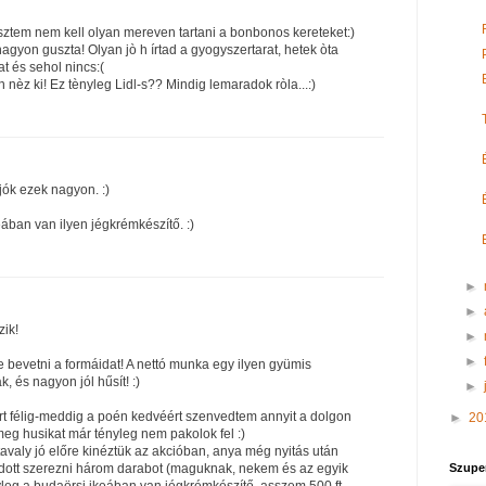
 sztem nem kell olyan mereven tartani a bonbonos kereteket:)
nagyon guszta! Olyan jò h írtad a gyogyszertarat, hetek òta
t és sehol nincs:(
n nèz ki! Ez tènyleg Lidl-s?? Mindig lemaradok ròla...:)
 jók ezek nagyon. :)
ában van ilyen jégkrémkészítő. :)
►
►
zik!
►
►
eje bevetni a formáidat! A nettó munka egy ilyen gyümis
, és nagyon jól hűsít! :)
►
ért félig-meddig a poén kedvéért szenvedtem annyit a dolgon
►
20
meg husikat már tényleg nem pakolok fel :)
, tavaly jó előre kinéztük az akcióban, anya még nyitás után
Szupe
dott szerezni három darabot (maguknak, nekem és az egyik