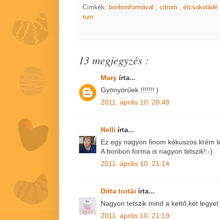
Címkék:
bonbonformával
,
citrom
,
étcsokoládé
rum
13 megjegyzés :
Mary
írta...
Gyönyörűek !!!!!!!:)
2011. április 10. 20:48
Nelli
írta...
Ez egy nagyon finom kókuszos krém l
A bonbon forma is nagyon tetszik!:-)
2011. április 10. 21:14
Ditta tortái
írta...
Nagyon tetszik mind a kettő,két legye
2011. április 10. 21:19