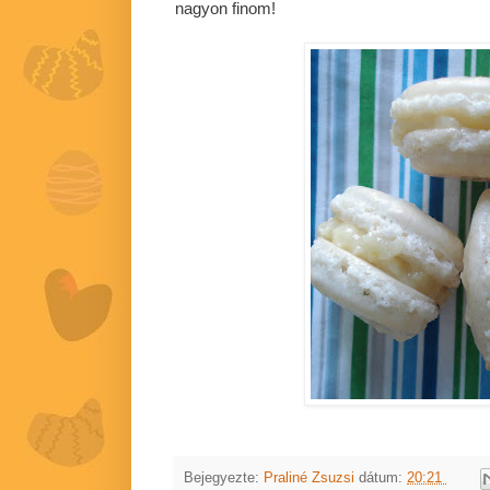
nagyon finom!
Bejegyezte:
Praliné Zsuzsi
dátum:
20:21