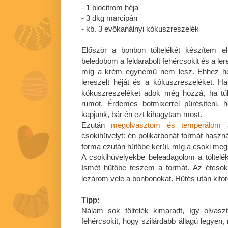
- 1 biocitrom héja
- 3 dkg marcipán
- kb. 3 evőkanálnyi kókuszreszelék
Először a bonbon töltelékét készítem e
beledobom a feldarabolt fehércsokit és a le
míg a krém egynemű nem lesz. Ehhez ho
lereszelt héját és a kókuszreszeléket. H
kókuszreszeléket adok még hozzá, ha tú
rumot. Érdemes botmixerrel pürésíteni,
kapjunk, bár én ezt kihagytam most.
Ezután
megolvasztom és temperálom
a
csokihüvelyt: én polikarbonát formát hasz
forma ezután hűtőbe kerül, míg a csoki megs
A csokihüvelyekbe beleadagolom a töltelék
Ismét hűtőbe teszem a formát. Az étcsok
lezárom vele a bonbonokat. Hűtés után kifor
Tipp:
Nálam sok töltelék kimaradt, így olva
fehércsokit, hogy szilárdabb állagú legyen,