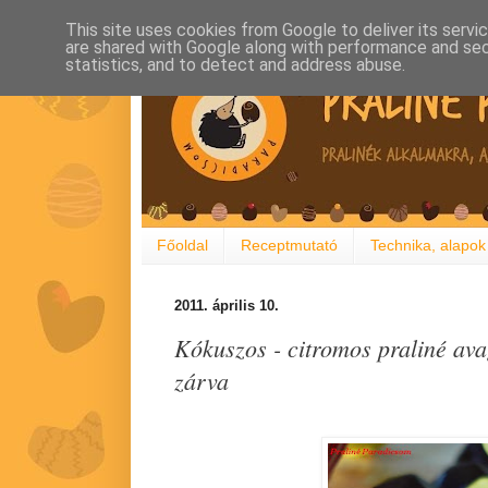
This site uses cookies from Google to deliver its servi
are shared with Google along with performance and secu
statistics, and to detect and address abuse.
Főoldal
Receptmutató
Technika, alapok
2011. április 10.
Kókuszos - citromos praliné ava
zárva