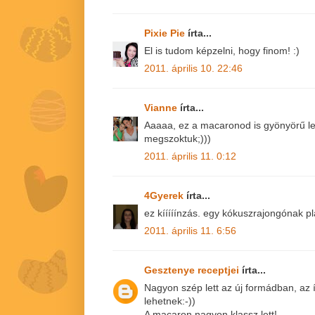
Pixie Pie
írta...
El is tudom képzelni, hogy finom! :)
2011. április 10. 22:46
Vianne
írta...
Aaaaa, ez a macaronod is gyönyörű let
megszoktuk;)))
2011. április 11. 0:12
4Gyerek
írta...
ez kííííínzás. egy kókuszrajongónak p
2011. április 11. 6:56
Gesztenye receptjei
írta...
Nagyon szép lett az új formádban, az í
lehetnek:-))
A macaron nagyon klassz lett!