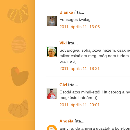
Bianka
írta...
Fenséges ízvilág
2011. április 11. 13:06
Viki
írta...
Sóvárogva, sóhajtozva nézem, csak n
mikor csinálom meg, még nem tudom
praliné :(
2011. április 11. 18:31
Gizi
írta...
Csodálatos mindkettő!!! Itt csorog a 
megkóstolhatnám.:))
2011. április 11. 20:01
Angéla
írta...
annyira, de annyira guszták a bon-bonja