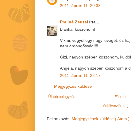
2011. április 11. 20:33
Praliné Zsuzsi
írta...
Bianka, köszönöm!
Vikiiiii, vegyél egy nagy levegőt, és haj
nem ördöngősség!!!!
Gizi, nagyon szépen köszönöm, küldök v
Angéla, nagyon szépen köszönöm a di
2011. április 11. 22:17
Megjegyzés küldése
Újabb bejegyzés
Főoldal
Mobilverzió megt
Feliratkozás:
Megjegyzések küldése ( Atom )