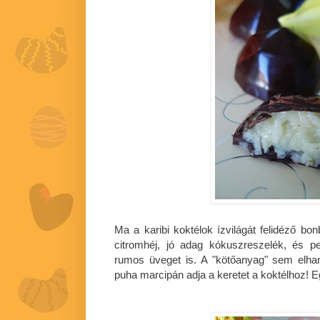
Ma a karibi koktélok ízvilágát felidéző bo
citromhéj, jó adag kókuszreszelék, és p
rumos üveget is. A "kötőanyag" sem elha
puha marcipán adja a keretet a koktélhoz! 