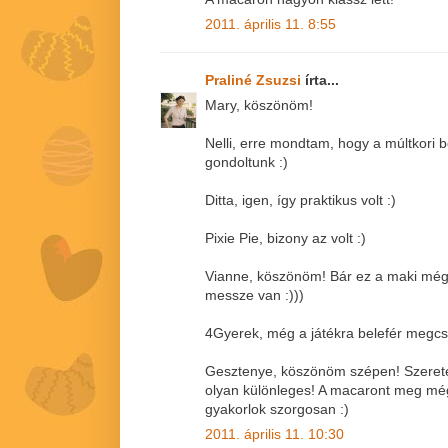
2011. április 11. 8:55
Praliné Zsuzsi
írta...
Mary, köszönöm!
Nelli, erre mondtam, hogy a múltkori
gondoltunk :)
Ditta, igen, így praktikus volt :)
Pixie Pie, bizony az volt :)
Vianne, köszönöm! Bár ez a maki még
messze van :)))
4Gyerek, még a játékra belefér megcsi
Gesztenye, köszönöm szépen! Szerete
olyan különleges! A macaront meg még
gyakorlok szorgosan :)
2011. április 11. 10:30