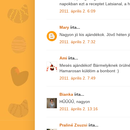
napokban ezt a receptet Latsianal, a 
2011. április 2. 6:09
Mary
írta...
Nagyon jó kis ajándékok. Jövő héten j
2011. április 2. 7:32
Ami
írta...
Mesés ajándékot! Bármelyiknek örülnék
Hamarosan küldöm a bonbont :)
2011. április 2. 7:49
Bianka
írta...
HŰŰŰŰ, nagyon
2011. április 2. 13:16
Praliné Zsuzsi
írta...