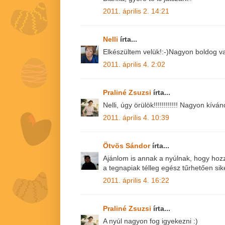
2011. április 2. 14:21
Nelli
írta...
Elkészültem velük!:-)Nagyon boldog va
2011. április 4. 2:02
Praliné Zsuzsi
írta...
Nelli, úgy örülök!!!!!!!!!!!! Nagyon kívá
2011. április 4. 10:39
Ötvös Sándor
írta...
Ajánlom is annak a nyúlnak, hogy hoz
a tegnapiak télleg egész tűrhetően sik
2011. április 4. 16:22
Praliné Zsuzsi
írta...
A nyúl nagyon fog igyekezni :)