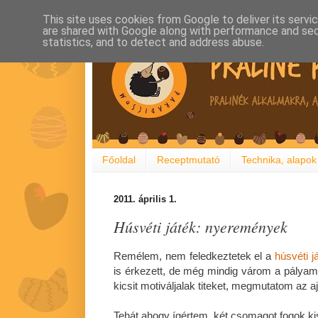
This site uses cookies from Google to deliver its servi
are shared with Google along with performance and secu
statistics, and to detect and address abuse.
Főoldal
Receptmutató
Technika, alapok
2011. április 1.
Húsvéti játék: nyeremények
Remélem, nem feledkeztetek el a
húsvéti j
is érkezett, de még mindig várom a pálya
kicsit motiváljalak titeket, megmutatom az a
Tehát ahogy ígértem, két csomagot fogok kis