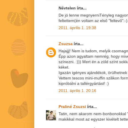
Névtelen írta...
De jó lenne megnyerniTényleg nagyon
feltettem(én voltam az első "feltevő":-).
2011. április 1. 19:38
Zsuzsa
írta...
Hajajjj! Nem is tudom, melyik csomagn
Épp azon agyaltam nemrég, hogy mivel
színezni. :))) Mert én a zöld színt sok
kéket.
Igazán igényes ajándékok, örülhetnek
Vettem tescos mini-muffin szilikon formá
kipróbálni a tallérgyártást! :)
2011. április 1. 20:16
Praliné Zsuzsi
írta...
Tatin, nem akarom nem-bonbonokkal "of
makikkal most az egyszer kivételt tette