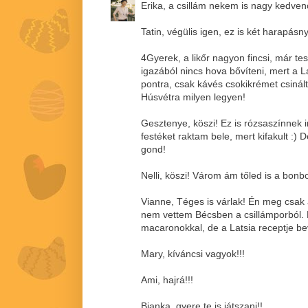
Erika, a csillám nekem is nagy kedven
Tatin, végülis igen, ez is két harapásnyi
4Gyerek, a likőr nagyon fincsi, már t
igazából nincs hova bővíteni, mert a L
pontra, csak kávés csokikrémet csinál
Húsvétra milyen legyen!
Gesztenye, köszi! Ez is rózsaszínnek i
festéket raktam bele, mert kifakult :) 
gond!
Nelli, köszi! Várom ám tőled is a bonbo
Vianne, Téges is várlak! Én meg csak
nem vettem Bécsben a csillámporból. 
macaronokkal, de a Latsia receptje bev
Mary, kíváncsi vagyok!!!
Ami, hajrá!!!
Bianka, gyere te is játszani!!