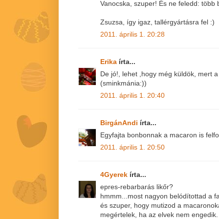
Vanocska, szuper! És ne feledd: több 
Zsuzsa, így igaz, tallérgyártásra fel :)
2011. április 1. 20:28
Erika
írta...
De jó!, lehet ,hogy még küldök, mert a
(sminkmánia:))
2011. április 1. 20:40
BirgánAndi
írta...
Egyfajta bonbonnak a macaron is felfo
2011. április 1. 20:50
4Gyerek
írta...
epres-rebarbarás likőr?
hmmm...most nagyon belódítottad a f
és szuper, hogy mutizod a macaronoka
megértelek, ha az elvek nem engedik.