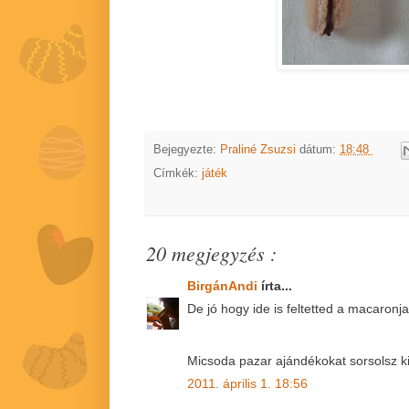
Bejegyezte:
Praliné Zsuzsi
dátum:
18:48
Címkék:
játék
20 megjegyzés :
BirgánAndi
írta...
De jó hogy ide is feltetted a macaronj
Micsoda pazar ajándékokat sorsolsz k
2011. április 1. 18:56