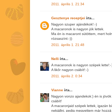
2011. április 1. 21:34
Gesztenye receptjei
írta...
Nagyon szuper ajándékok!:-)
A macaronok is nagyon jók lettek.
Ma én is macaront sütöttem, mert hol
rózsaszínt:-))
2011. április 1. 21:48
Nelli
írta...
A macaronok is nagyon szépek lette!:-
A likőr nagyon csábít!:-)
2011. április 2. 0:34
Vianne
írta...
Nagyon vonzo ajandekok:) én is jövök 
csábít!
A macaronjaid szépek lettek, igazán 
nekiállni, pedig megvettem már hozzá