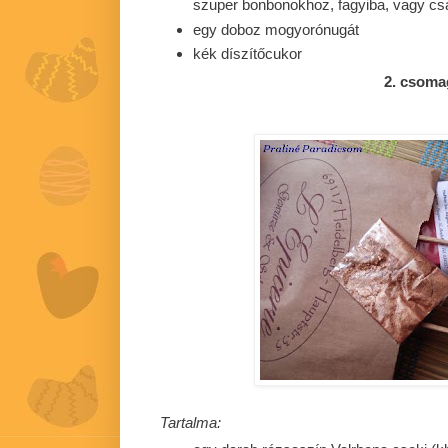
szuper bonbonokhoz, fagyiba, vagy cs
egy doboz mogyorónugát
kék díszítőcukor
2. csoma
Tartalma: