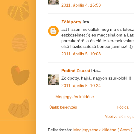
2011. április 4. 16:53
Zöldpötty
írta...
azt hiszem nekiállok még ma és letes
eszközeimet :)) és megcsinálom a Lats
porcukorért! ja és előtte keresek valam
első házikészítésű bonbonjaimhoz! :))
2011. április 5. 10:03
Praliné Zsuzsi
írta...
Zöldpötty, hajrá, nagyon szurkolok!!!!
2011. április 5. 10:24
Megjegyzés küldése
Újabb bejegyzés
Főoldal
Mobilverzió megt
Feliratkozás:
Megjegyzések küldése ( Atom )