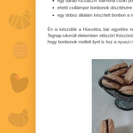
egy darab rózsaszín Valrhona csoki (kb
ehető csillámpor bonbonok díszítésére
egy doboz általam készített bonbon a ny
Én is készülök a Húsvétra, bár egyelőre
Tegnap sikerült életemben először! Köszö
hogy bonbonok mellett ilyet is hoz a nyuszi 