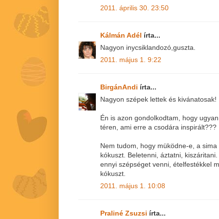
2011. április 30. 23:50
Kálmán Adél
írta...
Nagyon inycsiklandozó,guszta.
2011. május 1. 9:22
BirgánAndi
írta...
Nagyon szépek lettek és kivánatosak! 
Én is azon gondolkodtam, hogy ugyan 
téren, ami erre a csodára inspirált???
Nem tudom, hogy müködne-e, a sima 
kókuszt. Beletenni, áztatni, kiszáritan
ennyi szépséget venni, ételfestékkel 
kókuszt.
2011. május 1. 10:08
Praliné Zsuzsi
írta...