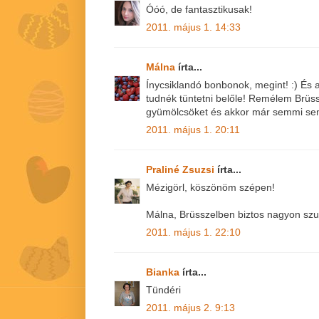
Óóó, de fantasztikusak!
2011. május 1. 14:33
Málna
írta...
Ínycsiklandó bonbonok, megint! :) És a
tudnék tüntetni belőle! Remélem Brüssz
gyümölcsöket és akkor már semmi sem 
2011. május 1. 20:11
Praliné Zsuzsi
írta...
Mézigörl, köszönöm szépen!
Málna, Brüsszelben biztos nagyon sz
2011. május 1. 22:10
Bianka
írta...
Tündéri
2011. május 2. 9:13