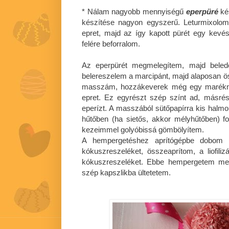
* Nálam nagyobb mennyiségű
eperpüré
kés
készítése nagyon egyszerű. Leturmixolom
epret, majd az így kapott pürét egy kevés
felére beforralom.
Az eperpürét megmelegítem, majd beledo
belereszelem a marcipánt, majd alaposan 
masszám, hozzákeverek még egy maréknyi, ap
epret. Ez egyrészt szép színt ad, másrész
eperízt. A masszából sütőpapírra kis halmo
hűtőben (ha sietős, akkor mélyhűtőben) 
kezeimmel golyóbissá gömbölyítem.
A hempergetéshez aprítógépbe dobom a 
kókuszreszeléket, összeaprítom, a liofili
kókuszreszeléket. Ebbe hempergetem meg
szép kapszlikba ültetetem.