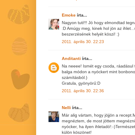
Emoke
írta...
Nagyon tuti!!! Jó hogy elmondtad tegn
:D Amúgy meg, kinek hol jön az ihlet...ug
beszerzésének helyét köszi! :)
2011. április 30. 22:23
Anditanti
írta...
Na neeee! Ismét egy csoda, ráadásul t
balga módon a nyóckert mint bonbonok
számításból.)
Gratula, gyönyörű:D
2011. április 30. 22:36
Nelli
írta...
Már alig vártam, hogy jöjjön a recept.
megnéztem, de most jöttem megnézni n
nyócker, ha ilyen ihletadó!:-)Természe
külön köszönet!