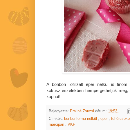
A bonbon liofilizált eper nélkül is fin
kókuszreszelékben hempergethetjük meg, d
kaphat!
Bejegyezte:
Praliné Zsuzsi
dátum:
19:53
Címkék:
bonbonforma nélkül
,
eper
,
fehércsok
marcipán
,
VKF