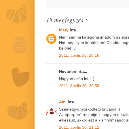
15 megjegyzés :
Mary
írta...
Nem semmi kategória imádom az epre
Hát még ilyen köntösben! Csodás nagy
belőle! :D
2011. április 30. 20:16
Névtelen írta...
Nagyon szép lett! :)
2011. április 30. 20:58
Ami
írta...
Szemetgyönyörködtető látvány! :)
Az eperpüré receptje is nagyon tetszik
elkészült, akkor ezt a kis finomságot is 
2011. április 30. 21:12