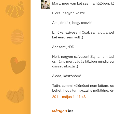
Mary, még van két szem a hűtőben, kü
Flóra, nagyon köszi!
Ami, örülök, hogy tetszik!
Emőke, szívesen! Csak sajna ott a we
két euró sem volt :(
Anditanti, :DD
Nelli, nagyon szívesen! Sajna nem tudt
csinálni, mert vágás közben mindig e
összecsíkozta :)
Aleda, köszönöm!
Tatin, semmi különöset nem láttam, cs
Lehet, hogy turmixszal is működne, ér
2011. május 1. 11:43
Mézigörl
írta...