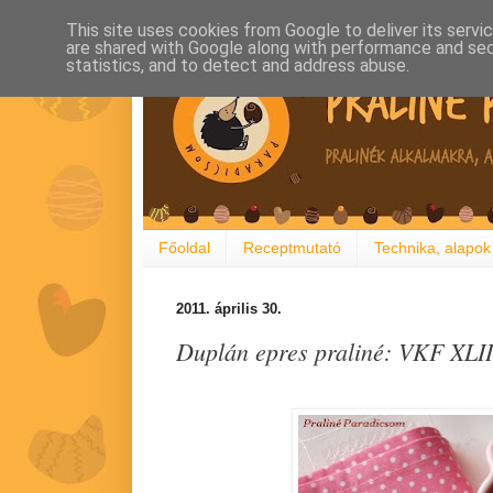
This site uses cookies from Google to deliver its servi
are shared with Google along with performance and secu
statistics, and to detect and address abuse.
Főoldal
Receptmutató
Technika, alapok
2011. április 30.
Duplán epres praliné: VKF XLII