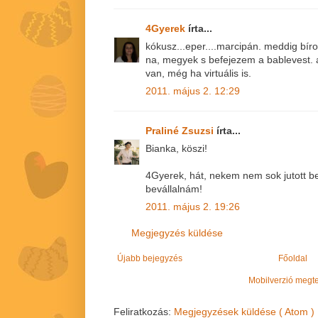
4Gyerek
írta...
kókusz...eper....marcipán. meddig bíro
na, megyek s befejezem a bablevest. az
van, még ha virtuális is.
2011. május 2. 12:29
Praliné Zsuzsi
írta...
Bianka, köszi!
4Gyerek, hát, nekem nem sok jutott be
bevállalnám!
2011. május 2. 19:26
Megjegyzés küldése
Újabb bejegyzés
Főoldal
Mobilverzió megt
Feliratkozás:
Megjegyzések küldése ( Atom )