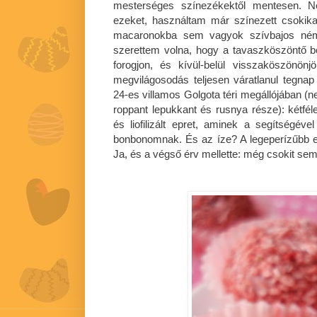
mesterséges színezékektől mentesen. N
ezeket, használtam már színezett csokik
macaronokba sem vagyok szívbajos némi
szerettem volna, hogy a tavaszköszöntő 
forogjon, és kívül-belül visszaköszönö
megvilágosodás teljesen váratlanul tegna
24-es villamos Golgota téri megállójában (
roppant lepukkant és rusnya része): kétféle
és liofilizált epret, aminek a segítségéve
bonbonomnak. És az íze? A legeperízűbb e
Ja, és a végső érv mellette: még csokit sem