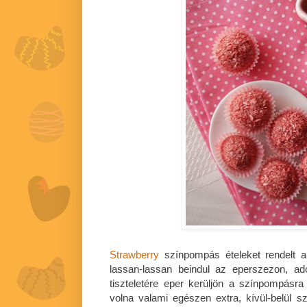
Strawberry
színpompás ételeket rendelt 
lassan-lassan beindul az eperszezon, a
tiszteletére eper kerüljön a színpompásr
volna valami egészen extra, kívül-belül s