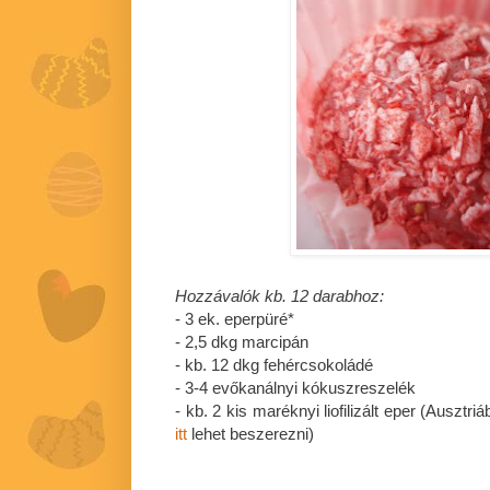
Hozzávalók kb. 12 darabhoz:
- 3 ek. eperpüré*
- 2,5 dkg marcipán
- kb. 12 dkg fehércsokoládé
- 3-4 evőkanálnyi kókuszreszelék
- kb. 2 kis maréknyi liofilizált eper (Auszt
itt
lehet beszerezni)