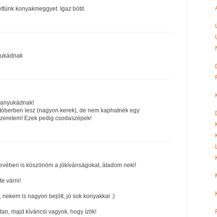
ttünk konyakmeggyet. Igaz bótit.
yukádnak
 anyukádnak!
óberben lesz (nagyon kerek), de nem kaphatnék egy
zeretem! Ezek pedig csodaszépek!
4
evében is köszönöm a jókívánságokat, átadom neki!
e várni!
nekem is nagyon bejött, jó sok konyakkal :)
tan, majd kíváncsi vagyok, hogy ízlik!