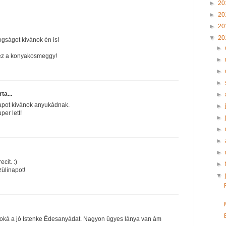
►
20
►
20
►
20
▼
20
gságot kívánok én is!
►
z a konyakosmeggy!
►
►
►
rta...
►
apot kívánok anyukádnak.
►
er lett!
►
►
►
►
ecit. :)
►
ülinapot!
▼
oká a jó Istenke Édesanyádat. Nagyon ügyes lánya van ám