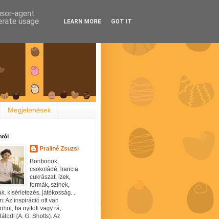
 user-agent
nerate usage
LEARN MORE
GOT IT
Megjelenések
ról
Praliné Zsuzsi
Bonbonok,
csokoládé, francia
cukrászat, ízek,
formák, színek,
ák, kísérletezés, játékosság...
: Az inspiráció ott van
hol, ha nyitott vagy rá,
álod! (A. G. Shotts). Az