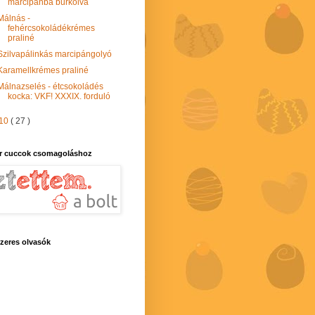
marcipánba burkolva
Málnás -
fehércsokoládékrémes
praliné
Szilvapálinkás marcipángolyó
Karamellkrémes praliné
Málnazselés - étcsokoládés
kocka: VKF! XXXIX. forduló
10
( 27 )
r cuccok csomagoláshoz
zeres olvasók