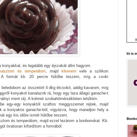
W
Itt is
konyakkal, és legalább egy éjszakát állni hagyom.
vasztom és temperálom
, majd
kikenem
vele a szilikon
. A formát kb. 20 percre hűtőbe teszem, míg a csoki
 beledobom az összetört 4 dkg étcsokit, addig kavarom, míg
ggyről konyakot kanalazok rá, hogy egy laza állagú ganache-t
nálnyi ment rá). A krémet szobahőmérsékleten lehűtöm.
be egy-egy konyaktól szaftos meggyszemet rejtek, majd
ok a konyakos ganache-ból, vigyázva, hogy maradjon hely a
mát egy kis időre ismét hűtőbe teszem.
Bonbo
asztom és temperálom, majd ezzel lezárom a bonbonokat. Kb.
gül óvatosan kifordítom a formából.