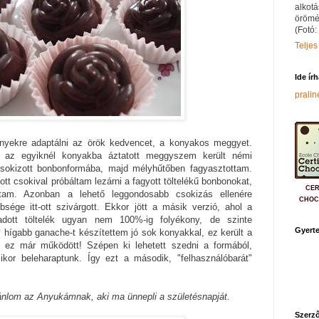
alkotá
örömé
(Fotó:
Teljes
Ide ír
prali
nyekre adaptálni az örök kedvencet, a konyakos meggyet.
t: az egyiknél konyakba áztatott meggyszem került némi
sokizott bonbonformába, majd mélyhűtőben fagyasztottam.
tt csokival próbáltam lezárni a fagyott töltelékű bonbonokat,
CER
tam. Azonban a lehető leggondosabb csokizás ellenére
CHOC
sége itt-ott szivárgott. Ekkor jött a másik verzió, ahol a
dott töltelék ugyan nem 100%-ig folyékony, de szinte
Gyerte
hígabb ganache-t készítettem jó sok konyakkal, ez került a
s ez már működött! Szépen ki lehetett szedni a formából,
mikor beleharaptunk. Így ezt a második, "felhasználóbarát"
ajánlom az Anyukámnak, aki ma ünnepli a születésnapját.
Szerző