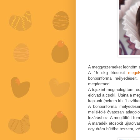
A meggyszemeket leöntöm a 
A 15 dkg étcsokit
megol
bonbonforma mélyedéseit
megdermed.
A tejszínt megmelegítem, és
elolvad a csoki. Utána a me
kapjunk (nekem kb. 1 evőka
A bonbonforma mélyedései
mellé-fölé óvatosan adagol
lezáráshoz. A megtöltött for
A maradék étcsokit újraolv
egy órára hűtőbe teszem, vé