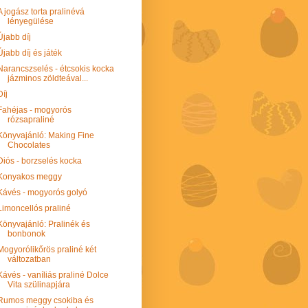
A jogász torta pralinévá
lényegülése
Újabb díj
Újabb díj és játék
Narancszselés - étcsokis kocka
jázminos zöldteával...
Díj
Fahéjas - mogyorós
rózsapraliné
Könyvajánló: Making Fine
Chocolates
Diós - borzselés kocka
Konyakos meggy
Kávés - mogyorós golyó
Limoncellós praliné
Könyvajánló: Pralinék és
bonbonok
Mogyorólikőrös praliné két
változatban
Kávés - vaníliás praliné Dolce
Vita szülinapjára
Rumos meggy csokiba és