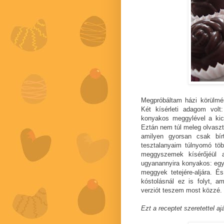
Megpróbáltam házi körülmé
Két kísérleti adagom vol
konyakos meggylével a kic
Eztán nem túl meleg olvaszto
amilyen gyorsan csak bír
tesztalanyaim túlnyomó több
meggyszemek kísérőjéül a
ugyanannyira konyakos: egy 
meggyek tetejére-aljára. É
kóstolásnál ez is folyt, a
verziót teszem most közzé.
Ezt a receptet szeretettel 