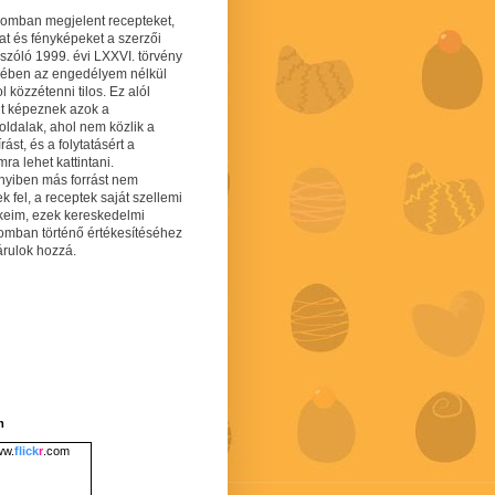
gomban megjelent recepteket,
at és fényképeket a szerzői
 szóló 1999. évi LXXVI. törvény
mében az engedélyem nélkül
 közzétenni tilos. Ez alól
lt képeznek azok a
oldalak, ahol nem közlik a
írást, és a folytatásért a
ra lehet kattintani.
yiben más forrást nem
ek fel, a receptek saját szellemi
keim, ezek kereskedelmi
lomban történő értékesítéséhez
árulok hozzá.
m
w.
flick
r
.com