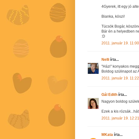
4Gyerek, itt egy jó alt
Bianka, köszi!
Tücsök Bogár, köszönö
Bár én a helyedben ne
:D
2011. január 19. 11:00
Nelli
írta...
"Házi" konyakos meggy
Boldog szülinapot az
2011. január 19. 11:22
Gál Edith
írta...
Nagyon boldog szüle
Ezek a kis rózsák...há
2011. január 19. 12:2
MKata
írta...