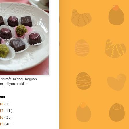
 formát, mit hol, hogyan
am, milyen csokit...
vum
18
( 2 )
17
( 11 )
16
( 25 )
15
( 40 )