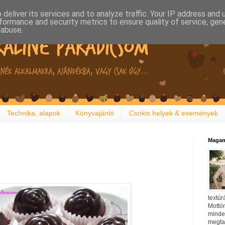
deliver its services and to analyze traffic. Your IP address and
formance and security metrics to ensure quality of service, ge
 abuse.
Technika, alapok
Könyvajánló
Csokis helyek & események
Magam
textúr
Mottóm
minden
megtal