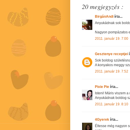
20 megjegyzés :
BirgánAndi
írta...
Anyukádnak sok boldo
Nagyon pompázatos e
2011. január 19. 7:00
Gesztenye receptjei
í
Sok boldog születésn
A konyakos meggy szup
2011. január 19. 7:52
Pixie Pie
írta...
Isteni! Máris viszem a r
Anyukádnak boldog sz
2011. január 19. 8:10
4Gyerek
írta...
Éltesse még nagyon s