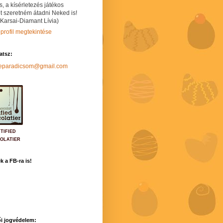
s, a kísérletezés játékos
t szeretném átadni Neked is!
 Karsai-Diamant Lívia)
 profil megtekintése
hatsz:
neparadicsom@gmail.com
TIFIED
OLATIER
k a FB-ra is!
i jogvédelem: