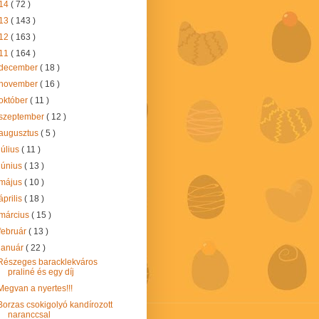
14
( 72 )
13
( 143 )
12
( 163 )
11
( 164 )
december
( 18 )
november
( 16 )
október
( 11 )
szeptember
( 12 )
augusztus
( 5 )
július
( 11 )
június
( 13 )
május
( 10 )
április
( 18 )
március
( 15 )
február
( 13 )
január
( 22 )
Részeges baracklekváros
praliné és egy díj
Megvan a nyertes!!!
Borzas csokigolyó kandírozott
naranccsal