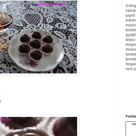
A blo
írások
jogról
értel
máshol
kivéte
gyűjtő
teljes 
blogom
Amenn
tüntet
termé
forga
nem j
)
é
Fotói
ww