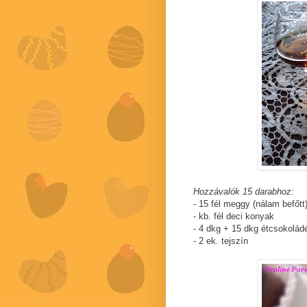
Hozzávalók 15 darabhoz:
- 15 fél meggy (nálam befőtt
- kb. fél deci konyak
- 4 dkg + 15 dkg étcsokolád
- 2 ek. tejszín