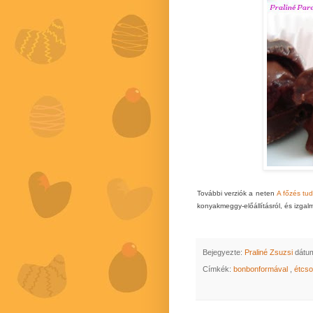
További verziók a neten
A főzés t
konyakmeggy-előállításról, és izgalm
Bejegyezte:
Praliné Zsuzsi
dátu
Címkék:
bonbonformával
,
étcs