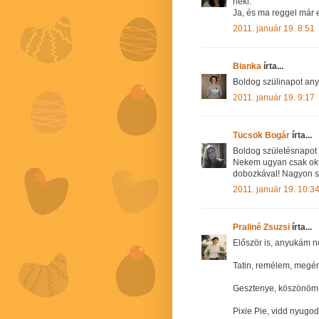
neki.
Ja, és ma reggel már e
2011. január 19. 8:51
Bianka
írta...
Boldog szülinapot an
2011. január 19. 9:17
Tücsök Bogár
írta...
Boldog születésnapot
Nekem ugyan csak okt
dobozkával! Nagyon s
2011. január 19. 10:3
Praliné Zsuzsi
írta...
Először is, anyukám n
Tatin, remélem, megért
Gesztenye, köszönöm, 
Pixie Pie, vidd nyugod