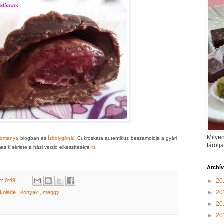
Milyen
udománya
blogban és
Ízbolygónál
. Cukroskata autentikus beszámolója a gyári
tárolj
as kísérlete a házi verzió elkészítésére
itt
.
Archí
m:
0:49
►
20
►
20
okoládé
,
konyak
,
meggy
►
20
►
20