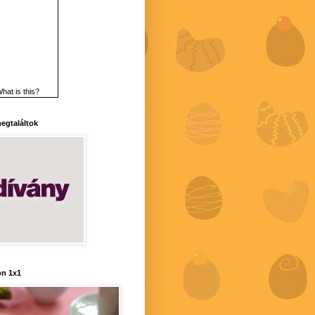
hat is this?
 megtaláltok
n 1x1