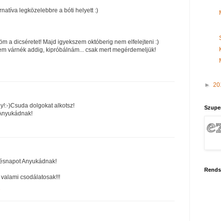
ernatíva legközelebbre a bóti helyett :)
m a dicséretet! Majd igyekszem októberig nem elfelejteni :)
m várnék addig, kipróbálnám... csak mert megérdemeljük!
►
20
!:-)Csuda dolgokat alkotsz!
Szupe
 Anyukádnak!
tésnapot Anyukádnak!
Rends
t valami csodálatosak!!!
1