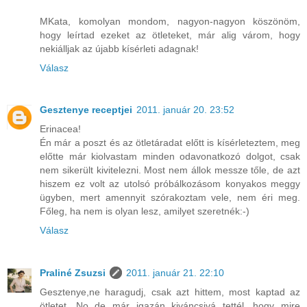
MKata, komolyan mondom, nagyon-nagyon köszönöm,
hogy leírtad ezeket az ötleteket, már alig várom, hogy
nekiálljak az újabb kísérleti adagnak!
Válasz
Gesztenye receptjei
2011. január 20. 23:52
Erinacea!
Én már a poszt és az ötletáradat előtt is kísérleteztem, meg
előtte már kiolvastam minden odavonatkozó dolgot, csak
nem sikerült kivitelezni. Most nem állok messze tőle, de azt
hiszem ez volt az utolsó próbálkozásom konyakos meggy
ügyben, mert amennyit szórakoztam vele, nem éri meg.
Főleg, ha nem is olyan lesz, amilyet szeretnék:-)
Válasz
Praliné Zsuzsi
2011. január 21. 22:10
Gesztenye,ne haragudj, csak azt hittem, most kaptad az
ötletet. No de már igazán kiváncsivá tettél, hogy mire