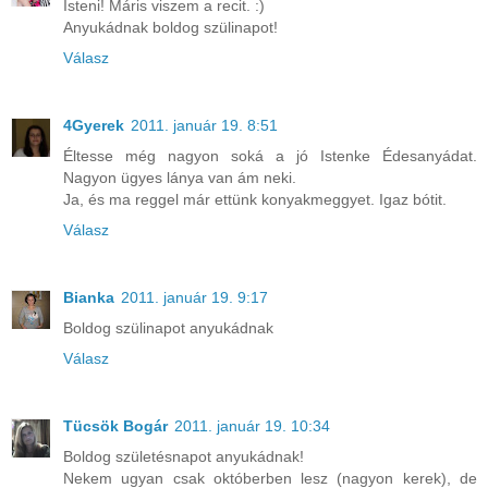
Isteni! Máris viszem a recit. :)
Anyukádnak boldog szülinapot!
Válasz
4Gyerek
2011. január 19. 8:51
Éltesse még nagyon soká a jó Istenke Édesanyádat.
Nagyon ügyes lánya van ám neki.
Ja, és ma reggel már ettünk konyakmeggyet. Igaz bótit.
Válasz
Bianka
2011. január 19. 9:17
Boldog szülinapot anyukádnak
Válasz
Tücsök Bogár
2011. január 19. 10:34
Boldog születésnapot anyukádnak!
Nekem ugyan csak októberben lesz (nagyon kerek), de