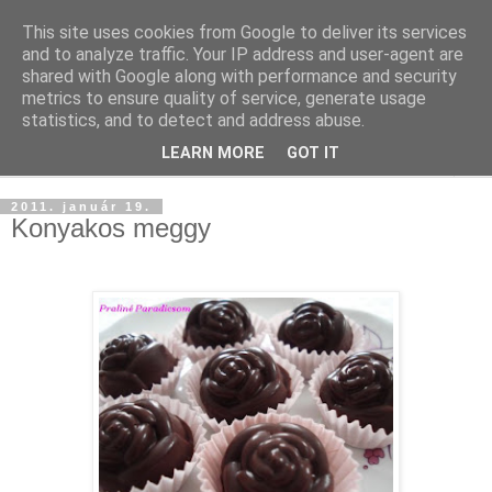
This site uses cookies from Google to deliver its services
and to analyze traffic. Your IP address and user-agent are
shared with Google along with performance and security
metrics to ensure quality of service, generate usage
statistics, and to detect and address abuse.
LEARN MORE
GOT IT
▼
2011. január 19.
Konyakos meggy