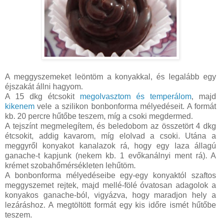
A meggyszemeket leöntöm a konyakkal, és legalább egy
éjszakát állni hagyom.
A 15 dkg étcsokit
megolvasztom és temperálom
, majd
kikenem
vele a szilikon bonbonforma mélyedéseit. A formát
kb. 20 percre hűtőbe teszem, míg a csoki megdermed.
A tejszínt megmelegítem, és beledobom az összetört 4 dkg
étcsokit, addig kavarom, míg elolvad a csoki. Utána a
meggyről konyakot kanalazok rá, hogy egy laza állagú
ganache-t kapjunk (nekem kb. 1 evőkanálnyi ment rá). A
krémet szobahőmérsékleten lehűtöm.
A bonbonforma mélyedéseibe egy-egy konyaktól szaftos
meggyszemet rejtek, majd mellé-fölé óvatosan adagolok a
konyakos ganache-ból, vigyázva, hogy maradjon hely a
lezáráshoz. A megtöltött formát egy kis időre ismét hűtőbe
teszem.