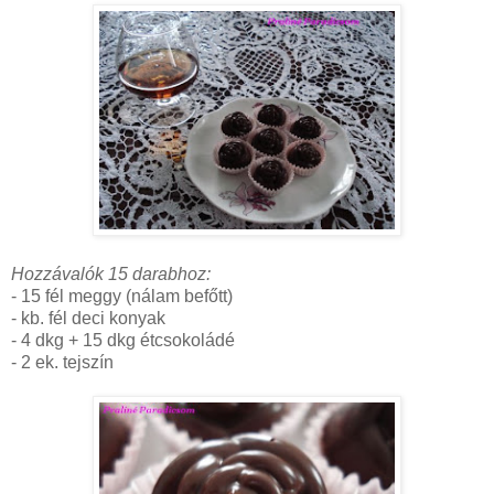
Hozzávalók 15 darabhoz:
- 15 fél meggy (nálam befőtt)
- kb. fél deci konyak
- 4 dkg + 15 dkg étcsokoládé
- 2 ek. tejszín