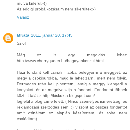
múlva kiderül:-))
Az eddigi próbálkozásaim nem sikerültek:-)
Válasz
MKata
2011. január 20. 17:45
Szió!
Még ez is egy megoldás lehet:
http://www.cherryqueen.hu/hogayankeszul.html
Házi fondant kell csinálni, abba belegyúrni a meggyet, az
megy a csokiburokba, majd le lehet zárni, mert nem folyik.
Dermedés után kell pihentetni, amíg a meggy kiengedi a
konyakot, és az megolvasztja a fondant. Fondantot többek
közt itt találsz http://kiskukta.blogspot.com/
legfelül a blog címe felett. ( Nincs személyes ismeretség, és
reklámozási szerződés sem, :) viszont az összes fondantot
amit csináltam ez alapján készítettem, és soha nem
csalódtam)