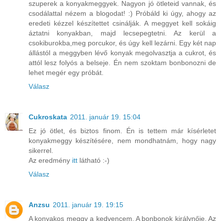
szuperek a konyakmeggyek. Nagyon jó ötleteid vannak, és
csodálattal nézem a blogodat! :) Próbáld ki úgy, ahogy az
eredeti kézzel készítettet csinálják. A meggyet kell sokáig
áztatni konyakban, majd lecsepegtetni. Az kerül a
csokiburokba,meg porcukor, és úgy kell lezárni. Egy két nap
állástól a meggyben lévő konyak megolvasztja a cukrot, és
attól lesz folyós a belseje. Én nem szoktam bonbonozni de
lehet megér egy próbát.
Válasz
Cukroskata
2011. január 19. 15:04
Ez jó ötlet, és biztos finom. Én is tettem már kísérletet
konyakmeggy készítésére, nem mondhatnám, hogy nagy
sikerrel.
Az eredmény
itt
látható :-)
Válasz
Anzsu
2011. január 19. 19:15
A konyakos meggy a kedvencem. A bonbonok királynője. Az