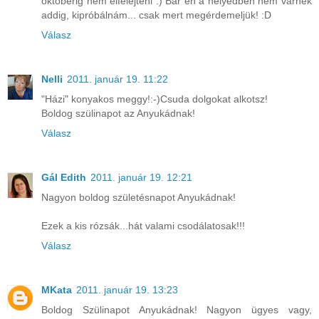
októberig nem elfelejteni :) Bár én a helyedben nem várnék
addig, kipróbálnám... csak mert megérdemeljük! :D
Válasz
Nelli
2011. január 19. 11:22
"Házi" konyakos meggy!:-)Csuda dolgokat alkotsz!
Boldog szülinapot az Anyukádnak!
Válasz
Gál Edith
2011. január 19. 12:21
Nagyon boldog születésnapot Anyukádnak!
Ezek a kis rózsák...hát valami csodálatosak!!!
Válasz
MKata
2011. január 19. 13:23
Boldog Szülinapot Anyukádnak! Nagyon ügyes vagy,