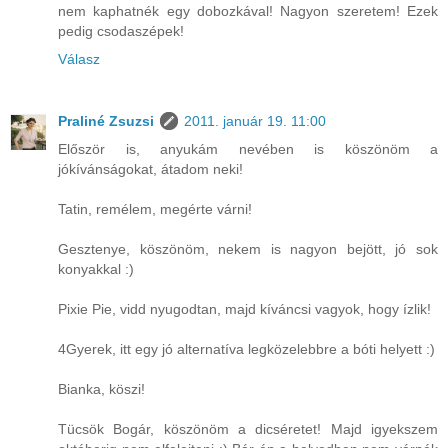
nem kaphatnék egy dobozkával! Nagyon szeretem! Ezek
pedig csodaszépek!
Válasz
Praliné Zsuzsi
2011. január 19. 11:00
Először is, anyukám nevében is köszönöm a
jókívánságokat, átadom neki!
Tatin, remélem, megérte várni!
Gesztenye, köszönöm, nekem is nagyon bejött, jó sok
konyakkal :)
Pixie Pie, vidd nyugodtan, majd kíváncsi vagyok, hogy ízlik!
4Gyerek, itt egy jó alternatíva legközelebbre a bóti helyett :)
Bianka, köszi!
Tücsök Bogár, köszönöm a dicséretet! Majd igyekszem