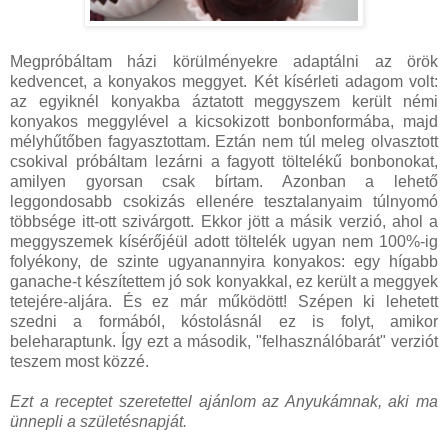
Megpróbáltam házi körülményekre adaptálni az örök
kedvencet, a konyakos meggyet. Két kísérleti adagom volt:
az egyiknél konyakba áztatott meggyszem került némi
konyakos meggylével a kicsokizott bonbonformába, majd
mélyhűtőben fagyasztottam. Eztán nem túl meleg olvasztott
csokival próbáltam lezárni a fagyott töltelékű bonbonokat,
amilyen gyorsan csak bírtam. Azonban a lehető
leggondosabb csokizás ellenére tesztalanyaim túlnyomó
többsége itt-ott szivárgott. Ekkor jött a másik verzió, ahol a
meggyszemek kísérőjéül adott töltelék ugyan nem 100%-ig
folyékony, de szinte ugyanannyira konyakos: egy hígabb
ganache-t készítettem jó sok konyakkal, ez került a meggyek
tetejére-aljára. És ez már működött! Szépen ki lehetett
szedni a formából, kóstolásnál ez is folyt, amikor
beleharaptunk. Így ezt a második, "felhasználóbarát" verziót
teszem most közzé.
Ezt a receptet szeretettel ajánlom az Anyukámnak, aki ma
ünnepli a születésnapját.