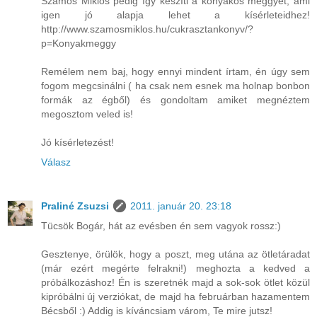
Szamos Miklós pedig így készíti a konyakos meggyet, ami
igen jó alapja lehet a kísérleteidhez!
http://www.szamosmiklos.hu/cukrasztankonyv/?
p=Konyakmeggy
Remélem nem baj, hogy ennyi mindent írtam, én úgy sem
fogom megcsinálni ( ha csak nem esnek ma holnap bonbon
formák az égből) és gondoltam amiket megnéztem
megosztom veled is!
Jó kísérletezést!
Válasz
Praliné Zsuzsi
2011. január 20. 23:18
Tücsök Bogár, hát az evésben én sem vagyok rossz:)
Gesztenye, örülök, hogy a poszt, meg utána az ötletáradat
(már ezért megérte felrakni!) meghozta a kedved a
próbálkozáshoz! Én is szeretnék majd a sok-sok ötlet közül
kipróbálni új verziókat, de majd ha februárban hazamentem
Bécsből :) Addig is kíváncsiam várom, Te mire jutsz!