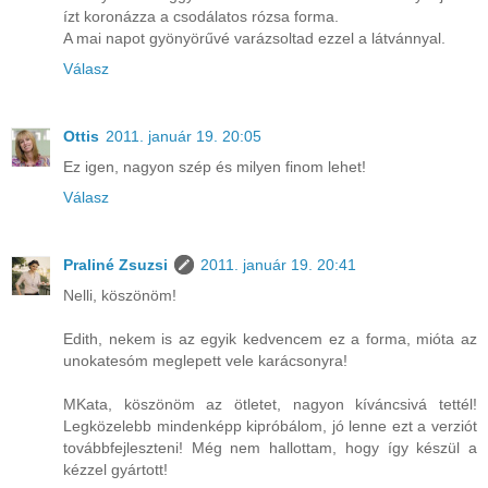
ízt koronázza a csodálatos rózsa forma.
A mai napot gyönyörűvé varázsoltad ezzel a látvánnyal.
Válasz
Ottis
2011. január 19. 20:05
Ez igen, nagyon szép és milyen finom lehet!
Válasz
Praliné Zsuzsi
2011. január 19. 20:41
Nelli, köszönöm!
Edith, nekem is az egyik kedvencem ez a forma, mióta az
unokatesóm meglepett vele karácsonyra!
MKata, köszönöm az ötletet, nagyon kíváncsivá tettél!
Legközelebb mindenképp kipróbálom, jó lenne ezt a verziót
továbbfejleszteni! Még nem hallottam, hogy így készül a
kézzel gyártott!