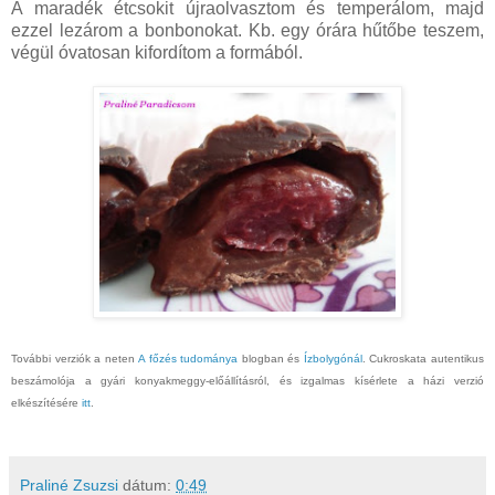
A maradék étcsokit újraolvasztom és temperálom, majd
ezzel lezárom a bonbonokat. Kb. egy órára hűtőbe teszem,
végül óvatosan kifordítom a formából.
További verziók a neten
A főzés tudománya
blogban és
Ízbolygónál
. Cukroskata autentikus
beszámolója a gyári konyakmeggy-előállításról, és izgalmas kísérlete a házi verzió
elkészítésére
itt
.
Praliné Zsuzsi
dátum:
0:49