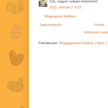
Zsé, nagyon szépen köszönöm!
2011. február 3. 9:57
Megjegyzés küldése
Újabb bejegyzés
Főoldal
Mobilverzió megt
Feliratkozás:
Megjegyzések küldése ( Atom )