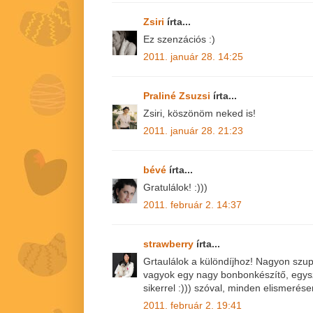
Zsiri
írta...
Ez szenzációs :)
2011. január 28. 14:25
Praliné Zsuzsi
írta...
Zsiri, köszönöm neked is!
2011. január 28. 21:23
bévé
írta...
Gratulálok! :)))
2011. február 2. 14:37
strawberry
írta...
Grtaulálok a különdíjhoz! Nagyon szu
vagyok egy nagy bonbonkészítő, egysz
sikerrel :))) szóval, minden elismerés
2011. február 2. 19:41