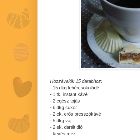
Hozzávalók 15 darabhoz:
- 15 dkg fehércsokoládé
- 1 tk. instant kávé
- 2 egész tojás
- 6 dkg cukor
- 2 ek. erős presszókávé
- 5 dkg vaj
- 2 ek. darált dió
- kevés méz