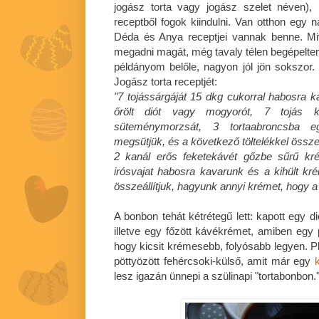
jogász torta vagy jogász szelet néven),
receptből fogok kiindulni. Van otthon egy 
Déda és Anya receptjei vannak benne. Mi
megadni magát, még tavaly télen begépelte
példányom belőle, nagyon jól jön sokszor. 
Jogász torta receptjét:
"7 tojássárgáját 15 dkg cukorral habosra 
őrölt diót vagy mogyorót, 7 tojás 
süteménymorzsát, 3 tortaabroncsba eg
megsütjük, és a következő töltelékkel összeá
2 kanál erős feketekávét gőzbe sűrű kr
irósvajat habosra kavarunk és a kihült kré
összeállítjuk, hagyunk annyi krémet, hogy a 
A bonbon tehát kétrétegű lett: kapott egy di
illetve egy főzött kávékrémet, amiben egy
hogy kicsit krémesebb, folyósabb legyen. P
pöttyözött fehércsoki-külső, amit már egy
lesz igazán ünnepi a szülinapi "tortabonbon.