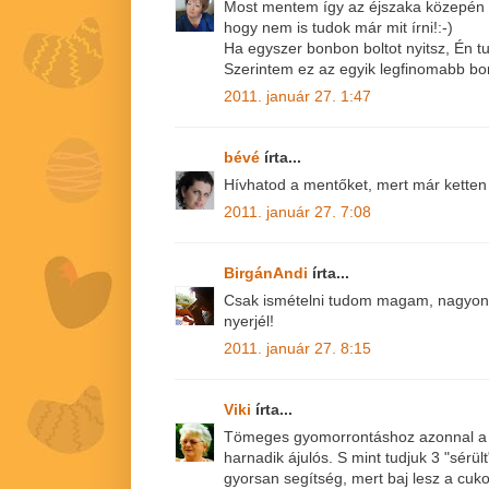
Most mentem így az éjszaka közepén
hogy nem is tudok már mit írni!:-)
Ha egyszer bonbon boltot nyitsz, Én tut
Szerintem ez az egyik legfinomabb bo
2011. január 27. 1:47
bévé
írta...
Hívhatod a mentőket, mert már ketten áj
2011. január 27. 7:08
BirgánAndi
írta...
Csak ismételni tudom magam, nagyon
nyerjél!
2011. január 27. 8:15
Viki
írta...
Tömeges gyomorrontáshoz azonnal a men
harnadik ájulós. S mint tudjuk 3 "sérült
gyorsan segítség, mert baj lesz a cu