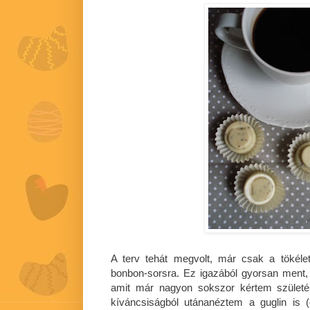
A terv tehát megvolt, már csak a tökélet
bonbon-sorsra. Ez igazából gyorsan ment
amit már nagyon sokszor kértem születé
kíváncsiságból utánanéztem a guglin is (ot