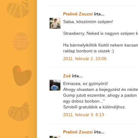
Praliné Zsuzsi
írta...
Salsa, köszönöm szépen!
Strawberry, Neked is nagyon szépen 
Ha bármelyikőtök füstöl nekem kacsam
raklap bonbont is viszek :)
2011. február 2. 23:06
Zsé
írta...
Erinacea, ez gyönyörű!
Ahogy olvastam a bejegyzést és nézte
Gump jutott eszembe, ahogy a padon ül
egy doboz bonbon..."
Szívből gratulálok a különdíjhoz.
2011. február 3. 8:13
Praliné Zsuzsi
írta...