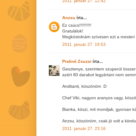
2011. január 27. 12:42
Anzsu
írta...
Ez csúcs!!!!!!!!!!
Gratulálok!
Megkóstolnám szívesen ezt a mesteri 
2011. január 27. 19:53
Praliné Zsuzsi
írta...
Gesztenye, szerintem szuperül összerak
azért 80 darabot legyártani nem semm
Anditanti, köszönöm :D
Chef Viki, nagyon aranyos vagy, kösz
Bianka, köszi, mit mondjak, gyorsan ká
Anzsu, köszönöm, csak jó volt a kiindu
2011. január 27. 23:16