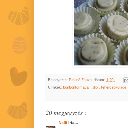
Bejegyezte:
Praliné Zsuzsi
dátum:
1:20
Címkék:
bonbonformával
,
dió
,
fehércsokoládé
20 megjegyzés :
Nelli
írta...