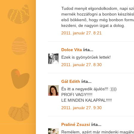
Tudod menyit elgondolkodom, napi szi
mernék hozzáfogni a bonbon készítés
első bökkenő, hogy még bonbon formám
kezdeni, de nagyon izgat a dolog.
2011. január 27. 8:21
Dolce Vita
írta...
Ezek is gyönyörűek lettek!
2011. január 27. 8:30
Gál Edith
írta...
És itt a negyedik ájulós!!! :))))
PROFI VAGY!!!!!
LE MINDEN KALAPPAL!!!!!
2011. január 27. 9:30
Praliné Zsuzsi
írta...
Remélem, azért már mindenki magához 