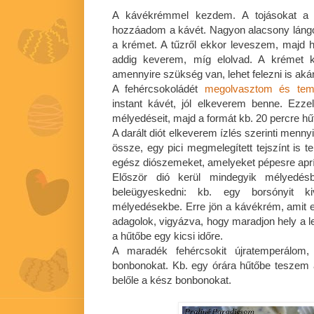
A kávékrémmel kezdem. A tojásokat a 
hozzáadom a kávét. Nagyon alacsony lángo
a krémet. A tűzről ekkor leveszem, majd 
addig keverem, míg elolvad. A krémet k
amennyire szükség van, lehet felezni is akár
A fehércsokoládét
megolvasztom és tem
instant kávét, jól elkeverem benne. Ezz
mélyedéseit, majd a formát kb. 20 percre h
A darált diót elkeverem ízlés szerinti menn
össze, egy pici megmelegített tejszínt is 
egész diószemeket, amelyeket pépesre aprí
Először dió kerül mindegyik mélyedés
beleügyeskedni: kb. egy borsónyit 
mélyedésekbe. Erre jön a kávékrém, amit e
adagolok, vigyázva, hogy maradjon hely a l
a hűtőbe egy kicsi időre.
A maradék fehércsokit újratemperálom
bonbonokat. Kb. egy órára hűtőbe teszem 
belőle a kész bonbonokat.