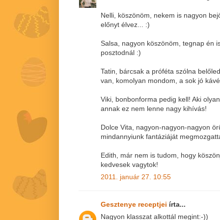
Nelli, köszönöm, nekem is nagyon bej
előnyt élvez... :)
Salsa, nagyon köszönöm, tegnap én is
posztodnál :)
Tatin, bárcsak a próféta szólna belőle
van, komolyan mondom, a sok jó káv
Viki, bonbonforma pedig kell! Aki olyan
annak ez nem lenne nagy kihívás!
Dolce Vita, nagyon-nagyon-nagyon örü
mindannyiunk fantáziáját megmozgatta
Edith, már nem is tudom, hogy köszö
kedvesek vagytok!
2011. január 27. 10:55
Gesztenye receptjei
írta...
Nagyon klasszat alkottál megint:-))