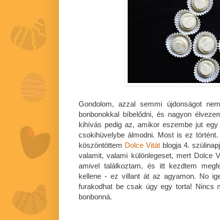
Gondolom, azzal semmi újdonságot nem
bonbonokkal bíbelődni, és nagyon élvezem
kihívás pedig az, amikor eszembe jut eg
csokihüvelybe álmodni. Most is ez történt
köszöntöttem
Dolce Vitát
blogja 4. szülina
valamit, valami különlegeset, mert Dolce Vi
amivel találkoztam, és itt kezdtem megfe
kellene - ez villant át az agyamon. No i
furakodhat be csak úgy egy torta! Nincs me
bonbonná.