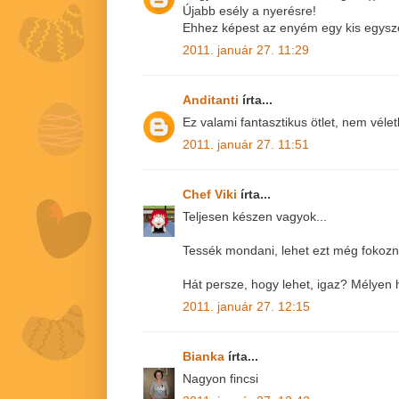
Újabb esély a nyerésre!
Ehhez képest az enyém egy kis egysze
2011. január 27. 11:29
Anditanti
írta...
Ez valami fantasztikus ötlet, nem véletl
2011. január 27. 11:51
Chef Viki
írta...
Teljesen készen vagyok...
Tessék mondani, lehet ezt még fokozni
Hát persze, hogy lehet, igaz? Mélyen h
2011. január 27. 12:15
Bianka
írta...
Nagyon fincsi