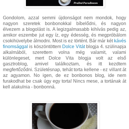
Gondolom, azzal semmi újdonságot nem mondok, hogy
nagyon szeretek bonbonokkal bíbelődni, és nagyon
élvezem a blogolást is. A legizgalmasabb kihívás pedig az,
amikor eszembe jut egy íz, egy édesség, és megpróbálom
csokihüvelybe álmodni. Most is ez történt. Bár már két
kávés
finomsággal
is köszöntöttem
Dolce Vitát
blogja 4. szülinapja
alkalmából, szerettem volna még valamit, valami
különlegeset, mert Dolce Vita blogja volt az első
gasztroblog, amivel találkoztam, és itt kezdtem
megfertőződni. Születésnap, tehát torta kellene - ez villant át
az agyamon. No igen, de ez bonbonos blog, ide nem
furakodhat be csak úgy egy torta! Nincs mese, a tortának át
kell alakulnia - bonbonná.