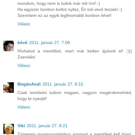
mondom, hogy nem is tudok már mit írni!:-)
Ha egyszer bonbon boltot nyitsz, Én tuti vevő leszek!:-)
Szerintem ez az egyik legfinomabb bonbon lehet!
Válasz
bévé
2011. január 27. 7:08
Hívhatod a mentőket, mert már ketten ájulunk el! :)))
Zseniális!
Válasz
BirgánAndi
2011. január 27. 8:15
Csak ismételni tudom magam, nagyon megérdemelnéd,
hogy te nyerjél!
Válasz
Viki
2011. január 27. 8:21
Tömeges gyomorrontáshoz azonnal a mentőket kell hívni,