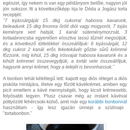
egészet, így nekem is van egy példányom belőle, nagyon jól
jön sokszor. Itt a következőképp írja le Déda a Jogász torta
receptjét:
"7 tojássárgáját 15 dkg cukorral habosra kavarunk,
beleadunk 15 dkg finomra őrölt diót vagy mogyorót, 7 tojás
keményre vert habját, 1 kanál süteménymorzsát, 3
tortaabroncsba egyenlően elosztva lassú tűznél megsütjük,
és a következő töltelékkel összeállítjuk: 6 tojássárgát, 12
dkg cukrot 2 kanál erős feketekávét gőzbe sűrű krémmé
főzzünk, míg kihül, 15 dkg irósvajat habosra kavarunk és a
kihült krémmel összevegyítjük, a tortát vele összeállítjuk,
hagyunk annyi krémet, hogy a tetejét is bevonhassuk."
A bonbon tehát kétrétegű lett: kapott egy diós réteget a diós
piskóta mintájára, illetve egy főzött kávékrémet, amiben egy
picit emeltem a kávé mennyiségét, hogy kicsit krémesebb,
folyósabb legyen. Plusz csavar még az instant kávéval
pöttyözött fehércsoki-külső, amit már egy
korábbi bonbonnál
használtam - így lesz igazán ünnepi a szülinapi
"tortabonbon."