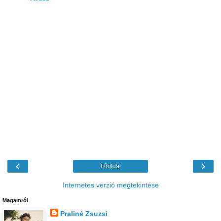
‹
›
Főoldal
Internetes verzió megtekintése
Magamról
Praliné Zsuzsi