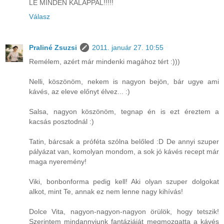
LE MINDEN KALAPPAL!!!!!
Válasz
Praliné Zsuzsi
2011. január 27. 10:55
Remélem, azért már mindenki magához tért :)))
Nelli, köszönöm, nekem is nagyon bejön, bár ugye ami
kávés, az eleve előnyt élvez... :)
Salsa, nagyon köszönöm, tegnap én is ezt éreztem a
kacsás posztodnál :)
Tatin, bárcsak a próféta szólna belőled :D De annyi szuper
pályázat van, komolyan mondom, a sok jó kávés recept már
maga nyeremény!
Viki, bonbonforma pedig kell! Aki olyan szuper dolgokat
alkot, mint Te, annak ez nem lenne nagy kihívás!
Dolce Vita, nagyon-nagyon-nagyon örülök, hogy tetszik!
Szerintem mindannyiunk fantáziáját megmozgatta a kávés