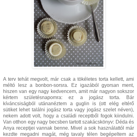
A terv tehát megvolt, már csak a tökéletes torta kellett, ami
méltó lesz a bonbon-sorsra. Ez igazából gyorsan ment,
hiszen van egy nagy kedvencem, amit már nagyon sokszor
kértem születésnapomra: ez a jogász torta. Bár
kíváncsiságból utánanéztem a guglin is (ott elég eltérő
sütiket lehet találni jogász torta vagy jogász szelet néven),
nekem adott volt, hogy a családi receptből fogok kiindulni.
Van otthon egy nagy becsben tartott szakácskönyv: Déda és
Anya receptjei vannak benne. Mivel a sok használattól már
kezdte megadni magát, még tavaly télen begépeltem az