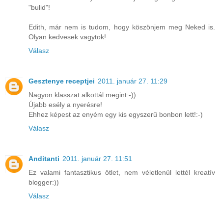
"bulid"!
Edith, már nem is tudom, hogy köszönjem meg Neked is.
Olyan kedvesek vagytok!
Válasz
Gesztenye receptjei
2011. január 27. 11:29
Nagyon klasszat alkottál megint:-))
Újabb esély a nyerésre!
Ehhez képest az enyém egy kis egyszerű bonbon lett!:-)
Válasz
Anditanti
2011. január 27. 11:51
Ez valami fantasztikus ötlet, nem véletlenül lettél kreatív
blogger:))
Válasz