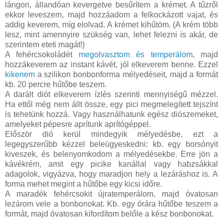
lángon, állandóan kevergetve besűrítem a krémet. A tűzről
ekkor leveszem, majd hozzáadom a felkockázott vajat, és
addig keverem, míg elolvad. A krémet kihűtöm. (A krém több
lesz, mint amennyire szükség van, lehet felezni is akár, de
szerintem eteti magát!)
A fehércsokoládét
megolvasztom és temperálom
, majd
hozzákeverem az instant kávét, jól elkeverem benne. Ezzel
kikenem
a szilikon bonbonforma mélyedéseit, majd a formát
kb. 20 percre hűtőbe teszem.
A darált diót elkeverem ízlés szerinti mennyiségű mézzel.
Ha ettől még nem állt össze, egy pici megmelegített tejszínt
is tehetünk hozzá. Vagy használhatunk egész diószemeket,
amelyeket pépesre aprítunk aprítógéppel.
Először dió kerül mindegyik mélyedésbe, ezt a
legegyszerűbb kézzel beleügyeskedni: kb. egy borsónyit
kiveszek, és belenyomkodom a mélyedésekbe. Erre jön a
kávékrém, amit egy picike kanállal vagy habzsákkal
adagolok, vigyázva, hogy maradjon hely a lezáráshoz is. A
forma mehet megint a hűtőbe egy kicsi időre.
A maradék fehércsokit újratemperálom, majd óvatosan
lezárom vele a bonbonokat. Kb. egy órára hűtőbe teszem a
formát, majd óvatosan kifordítom belőle a kész bonbonokat.