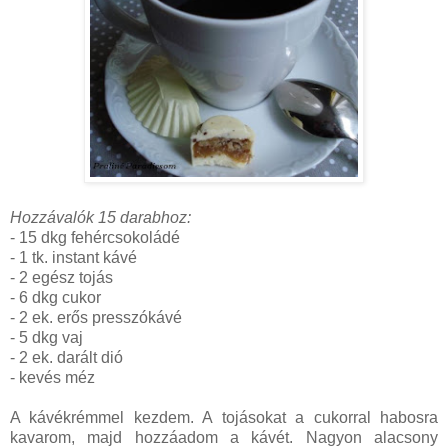
Hozzávalók 15 darabhoz:
- 15 dkg fehércsokoládé
- 1 tk. instant kávé
- 2 egész tojás
- 6 dkg cukor
- 2 ek. erős presszókávé
- 5 dkg vaj
- 2 ek. darált dió
- kevés méz
A kávékrémmel kezdem. A tojásokat a cukorral habosra
kavarom, majd hozzáadom a kávét. Nagyon alacsony