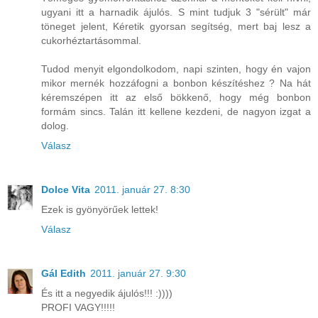
ugyani itt a harnadik ájulós. S mint tudjuk 3 "sérült" már
töneget jelent, Kéretik gyorsan segítség, mert baj lesz a
cukorhéztartásommal.
Tudod menyit elgondolkodom, napi szinten, hogy én vajon
mikor mernék hozzáfogni a bonbon készítéshez ? Na hát
kéremszépen itt az első bökkenő, hogy még bonbon
formám sincs. Talán itt kellene kezdeni, de nagyon izgat a
dolog.
Válasz
Dolce Vita
2011. január 27. 8:30
Ezek is gyönyörűek lettek!
Válasz
Gál Edith
2011. január 27. 9:30
És itt a negyedik ájulós!!! :))))
PROFI VAGY!!!!!