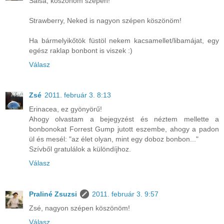
Salsa, köszönöm szépen!
Strawberry, Neked is nagyon szépen köszönöm!
Ha bármelyikőtök füstöl nekem kacsamellet/libamájat, egy
egész raklap bonbont is viszek :)
Válasz
Zsé
2011. február 3. 8:13
Erinacea, ez gyönyörű!
Ahogy olvastam a bejegyzést és néztem mellette a
bonbonokat Forrest Gump jutott eszembe, ahogy a padon
ül és mesél: "az élet olyan, mint egy doboz bonbon..."
Szívből gratulálok a különdíjhoz.
Válasz
Praliné Zsuzsi
2011. február 3. 9:57
Zsé, nagyon szépen köszönöm!
Válasz