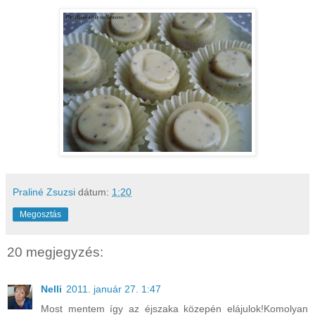
Praliné Zsuzsi
dátum:
1:20
Megosztás
20 megjegyzés:
Nelli
2011. január 27. 1:47
Most mentem így az éjszaka közepén elájulok!Komolyan