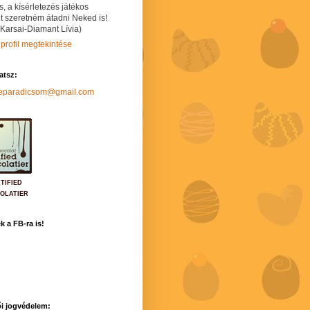
s, a kísérletezés játékos
t szeretném átadni Neked is!
 Karsai-Diamant Lívia)
 profil megtekintése
hatsz:
neparadicsom@gmail.com
TIFIED
OLATIER
k a FB-ra is!
i jogvédelem: