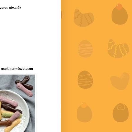
zeres olvasók
 csoki természetesen