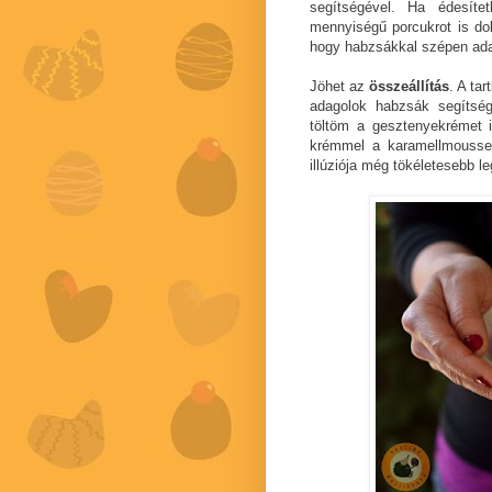
segítségével. Ha édesíte
mennyiségű porcukrot is do
hogy habzsákkal szépen ad
Jöhet az
összeállítás
. A ta
adagolok habzsák segítsé
töltöm a gesztenyekrémet 
krémmel a karamellmousse-
illúziója még tökéletesebb l