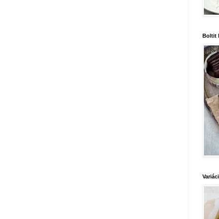
Boltit
Variác