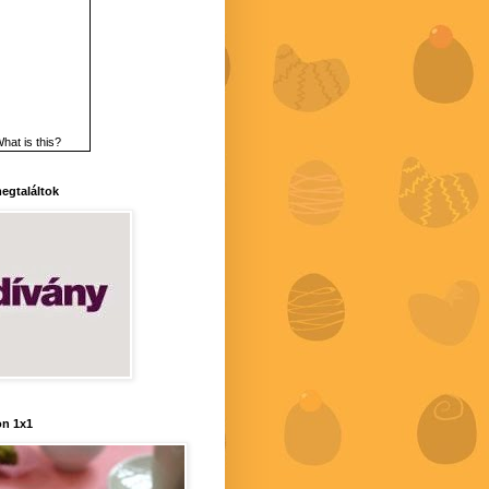
hat is this?
 megtaláltok
n 1x1