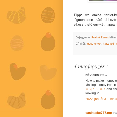
Tipp:
Az omlós tartlet-ko
légmentesen záró dobozba
elkészíthető egy-két nappal
Bejegyezte:
Praliné Zsuzsi
dátu
Címkék:
gesztenye
,
karamell
,
4 megjegyzés :
Névtelen írta...
How to make money o
Making money from c
트 카지노 주소
and fin
looking to
2022. január 31. 15:3
casinosite777.top
írta