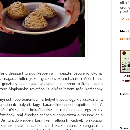
alkotá
örömé
(Fotó:
Teljes
Ide ír
prali
Blanc desszert tulajdonképpen a mi gesztenyepürénk rokona;
CER
a magasra feltornyozott gesztenyekrém-halom a Mont Blanc
CHOC
A gesztenyehalom alatt általában tejszínhab rejtőzik - ezt a
ány Alapkonyha rovatába is elkészítettem még karácsony
Gyerte
i süti-repertoáromban is helyet kapott, egy kis csavarral: a
ejszínhab helyett lágy karamellmousse-t rejtettem el. A
lós tészta lett kakaóbabliszttel turbózva: ez egy plusz
észtának, ami állagban szépen ellenpontozza a mousse és a
De tulajdonképpen bármilyen, általunk kedvelt piskótából
 kakaós piskóta, sacher stb.) kiszúrhatunk korongokat a
Szerző