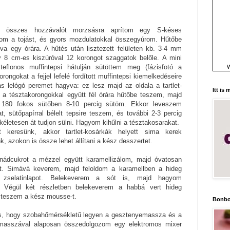
összes hozzávalót morzsásra aprítom egy S-késes
om a tojást, és gyors mozdulatokkal összegyúrom. Hűtőbe
va egy órára. A hűtés után lisztezett felületen kb. 3-4 mm
 8 cm-es kiszúróval 12 korongot szaggatok belőle. A mini
 teflonos muffintepsi hátulján sütöttem meg (fázisfotó a
W
rongokat a fejjel lefelé fordított muffintepsi kiemelkedéseire
s lelógó peremet hagyva: ez lesz majd az oldala a tartlet-
Itt is
t a tésztakorongokkal együtt fél órára hűtőbe teszem, majd
s 180 fokos sütőben 8-10 percig sütöm. Ekkor leveszem
t, sütőpapírral bélelt tepsire teszem, és további 2-3 percig
életesen át tudjon sülni. Hagyom kihűlni a tésztakosarakat.
 keresünk, akkor tartlet-kosárkák helyett sima kerek
, azokon is össze lehet állítani a kész desszertet.
ádcukrot a mézzel együtt karamellizálom, majd óvatosan
nt. Simává keverem, majd feloldom a karamellben a hideg
rt zselatinlapot. Belekeverem a sót is, majd hagyom
i. Végül két részletben belekeverem a habbá vert hideg
be teszem a kész mousse-t.
Bonbo
s, hogy szobahőmérsékletű legyen a gesztenyemassza és a
emasszával alaposan összedolgozom egy elektromos mixer