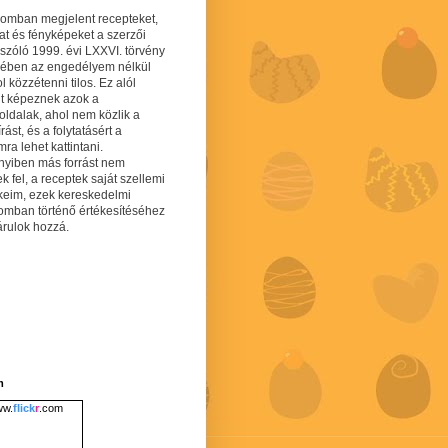
gomban megjelent recepteket,
at és fényképeket a szerzői
 szóló 1999. évi LXXVI. törvény
mében az engedélyem nélkül
 közzétenni tilos. Ez alól
lt képeznek azok a
oldalak, ahol nem közlik a
írást, és a folytatásért a
ra lehet kattintani.
yiben más forrást nem
ek fel, a receptek saját szellemi
keim, ezek kereskedelmi
lomban történő értékesítéséhez
árulok hozzá.
m
w.
flick
r
.com