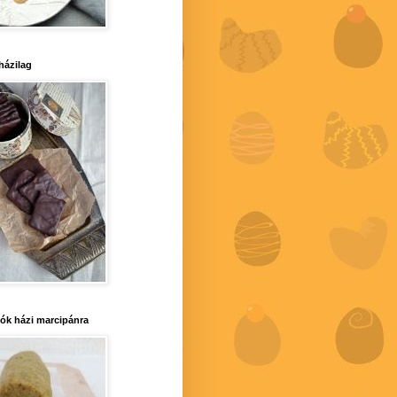
 házilag
iók házi marcipánra