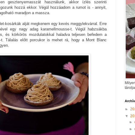
tlen gesztenyemasszát használunk, akkor ízlés szerinti
lgozunk hozzá ekkor. Végül hozzáadom a rumot is - annyit,
agolható maradjon a massza.
rtlet-kosárkák alját megkenem egy kevés meggylekvárral. Erre
gével egy nagy adag karamellmousse-t. Végül habzsákba
is, és körkörös mozdulatokkal haladva teljesen befedem a
t. Tálalás előtt porcukor is mehet rá, hogy a Mont Blanc
egyen.
Milyen
tárolj
Archí
►
20
▼
20
►
►