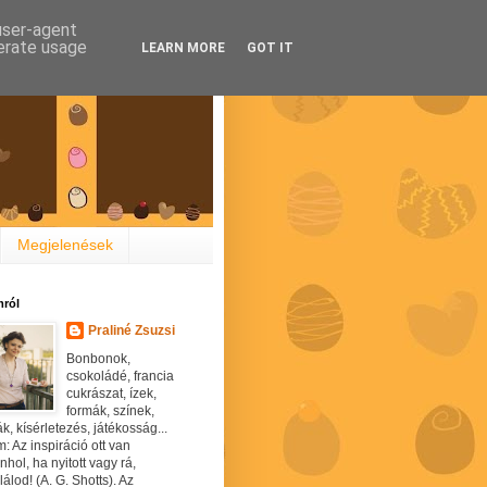
 user-agent
nerate usage
LEARN MORE
GOT IT
Megjelenések
ról
Praliné Zsuzsi
Bonbonok,
csokoládé, francia
cukrászat, ízek,
formák, színek,
ák, kísérletezés, játékosság...
: Az inspiráció ott van
hol, ha nyitott vagy rá,
álod! (A. G. Shotts). Az