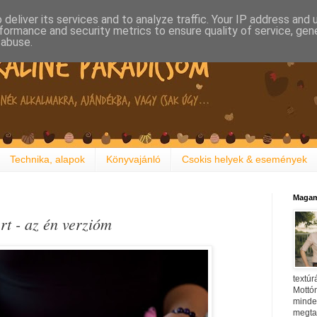
deliver its services and to analyze traffic. Your IP address and
formance and security metrics to ensure quality of service, ge
 abuse.
Technika, alapok
Könyvajánló
Csokis helyek & események
Magam
rt - az én verzióm
textúr
Mottóm
minden
megtal