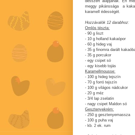
desszert alapjának. Én még
meggy pikánssága a kakaós
karamell édességét.
Hozzávalók 12 darabhoz:
Omlós tészta:
- 90 g liszt
- 10 g holland kakaópor
- 60 g hideg vaj
- 35 g finomra darált kakaób
- 35 g porcukor
- egy csipet só
- egy kisebb tojás
Karamellmousse:
- 100 g hideg tejszín
- 70 g forró tejszín
- 100 g világos nádcukor
- 20 g méz
- 3/4 lap zselatin
- nagy csipet Maldon só
Gesztenyekrém:
- 250 g gesztenyemassza
- 100 g puha vaj
- kb. 2 ek. rum