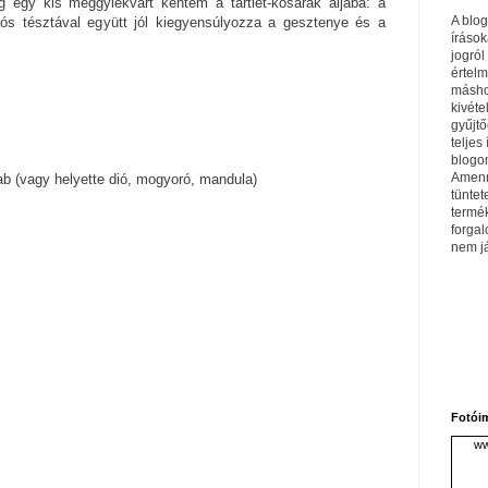
 egy kis meggylekvárt kentem a tartlet-kosarak aljába: a
A blo
 tésztával együtt jól kiegyensúlyozza a gesztenye és a
írások
jogról
értel
máshol
kivéte
gyűjtő
teljes 
blogom
Amenn
ab (vagy helyette dió, mogyoró, mandula)
tüntet
termé
forga
nem j
Fotói
ww