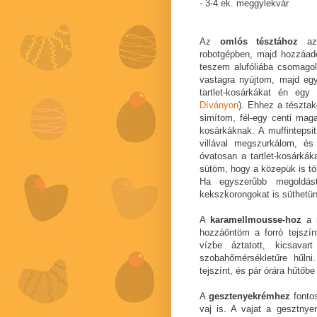
- 3-4 ek. meggylekvár
Az
omlós tésztához
az 
robotgépben, majd hozzáad
teszem alufóliába csomagol
vastagra nyújtom, majd egy
tartlet-kosárkákat én egy
Díványon
). Ehhez a tésztako
simítom, fél-egy centi maga
kosárkáknak. A muffintepsi
villával megszurkálom, é
óvatosan a tartlet-kosárkáka
sütöm, hogy a közepük is tök
Ha egyszerűbb megoldást
kekszkorongokat is süthetünk
A
karamellmousse-hoz
a n
hozzáöntöm a forró tejszí
vízbe áztatott, kicsava
szobahőmérsékletűre hűln
tejszínt, és pár órára hűtő
A
gesztenyekrémhez
fonto
vaj is. A vajat a gesztny