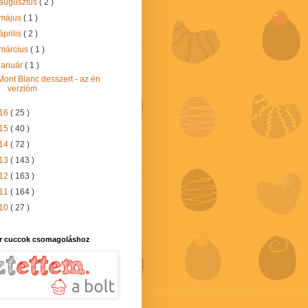
augusztus
( 2 )
május
( 1 )
április
( 2 )
március
( 1 )
január
( 1 )
Mont Blanc desszert - az én
verzióm
16
( 25 )
15
( 40 )
14
( 72 )
13
( 143 )
12
( 163 )
11
( 164 )
10
( 27 )
r cuccok csomagoláshoz