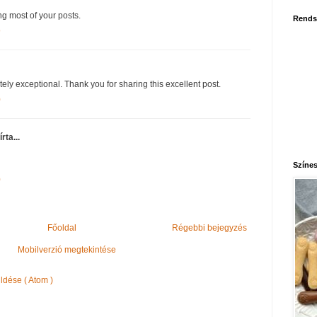
ng most of your posts.
Rends
9
ly exceptional. Thank you for sharing this excellent post.
0
írta...
Színes
0
Főoldal
Régebbi bejegyzés
Mobilverzió megtekintése
dése ( Atom )