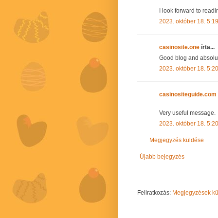
I look forward to readi
2023. október 18. 5:1
casinosite.one
írta...
Good blog and absolute
2023. október 18. 5:2
casinositeguide.com
Very useful message.
2023. október 18. 5:2
Megjegyzés küldése
Újabb bejegyzés
Feliratkozás:
Megjegyzések kül