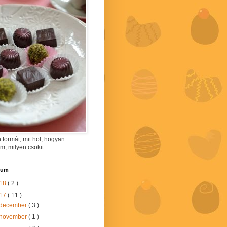
 formát, mit hol, hogyan
am, milyen csokit...
vum
18
( 2 )
17
( 11 )
december
( 3 )
november
( 1 )