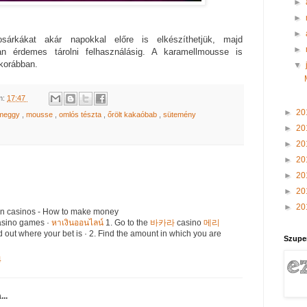
►
►
►
sárkákat akár napokkal előre is elkészíthetjük, majd
►
n érdemes tárolni felhasználásig. A karamellmousse is
 korábban.
▼
m:
17:47
►
20
meggy
,
mousse
,
omlós tészta
,
őrölt kakaóbab
,
sütemény
►
20
►
20
►
20
►
20
►
20
►
20
n casinos - How to make money
asino games ·
หาเงินออนไลน์
1. Go to the
바카라
casino
메리
d out where your bet is · 2. Find the amount in which you are
Szupe
4
...