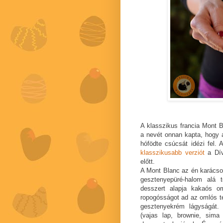
A klasszikus francia Mont 
a nevét onnan kapta, hogy 
hófödte csúcsát idézi fel. 
klasszikusabb verziót
a Dív
előtt.
A Mont Blanc az én karácsony
gesztenyepüré-halom alá t
desszert alapja kakaós om
ropogósságot ad az omlós t
gesztenyekrém lágyságát. 
(vajas lap, brownie, sima