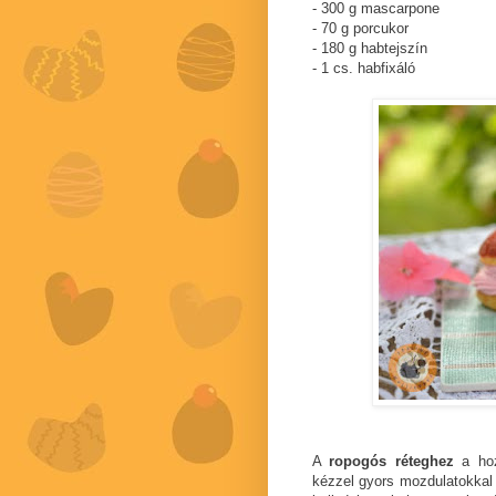
- 300 g mascarpone
- 70 g porcukor
- 180 g habtejszín
- 1 cs. habfixáló
A
ropogós réteghez
a hoz
kézzel gyors mozdulatokkal 