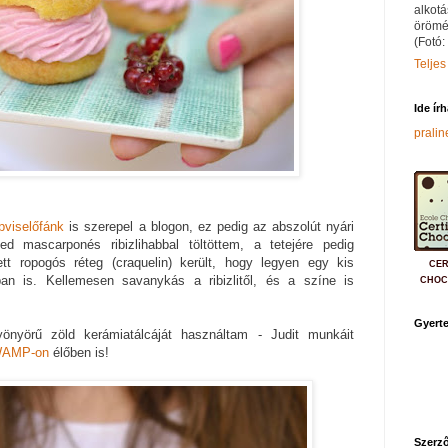
alkotá
örömé
(Fotó:
Teljes
Ide ír
prali
pviselőfánk
is szerepel a blogon, ez pedig az abszolút nyári
ed mascarponés ribizlihabbal töltöttem, a tetejére pedig
tett ropogós réteg (craquelin) került, hogy legyen egy kis
CER
ban is. Kellemesen savanykás a ribizlitől, és a színe is
CHOC
Gyerte
nyörű zöld kerámiatálcáját használtam - Judit munkáit
AMP-on
élőben is!
Szerző