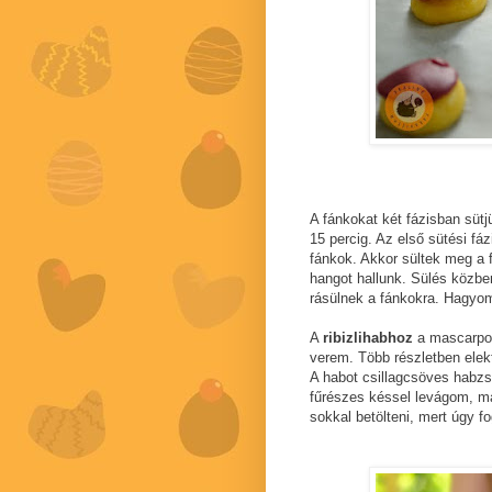
A fánkokat két fázisban sütj
15 percig. Az első sütési fáz
fánkok. Akkor sültek meg a 
hangot hallunk. Sülés közbe
rásülnek a fánkokra. Hagyom
A
ribizlihabhoz
a mascarpon
verem. Több részletben elek
A habot csillagcsöves habzs
fűrészes késsel levágom, ma
sokkal betölteni, mert úgy f