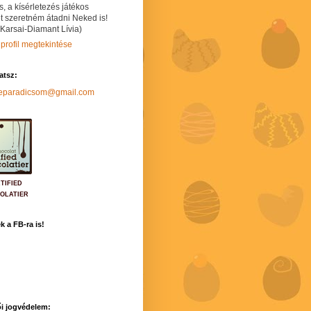
s, a kísérletezés játékos
t szeretném átadni Neked is!
 Karsai-Diamant Lívia)
 profil megtekintése
hatsz:
neparadicsom@gmail.com
TIFIED
OLATIER
k a FB-ra is!
i jogvédelem: