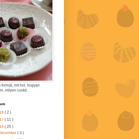
 formát, mit hol, hogyan
am, milyen csokit...
vum
18
( 2 )
17
( 11 )
16
( 25 )
december
( 3 )