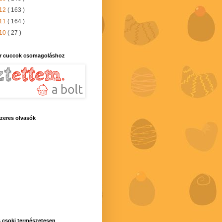
12
( 163 )
11
( 164 )
10
( 27 )
r cuccok csomagoláshoz
zeres olvasók
 csoki természetesen