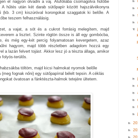
►
djen el nagyon olvadni a vaj. Alufóliába csomagolva hűtőbe
 A hűtés után két darab sütőpapír között hajszálvékonyra
►
 (kb. 3 cm) kiszúróval korongokat szaggatok ki belőle. A
►
űtőbe teszem felhasználásig.
►
et, a vajat, a sót és a cukrot forrásig melegítem, majd
▼
everem a lisztet. Szinte rögtön össze is áll egy gombócba,
e, és még egy-két percig folyamatosan kevergetem, azaz
 hűlni hagyom, majd több részletben adagolom hozzá egy
 a lazán felvert tojást. Akkor lesz jó a tészta állaga, amikor
folyós-terülős.
 habzsákba töltöm, majd kicsi halmokat nyomok belőle
(meg fognak nőni) egy sütőpapírral bélelt tepsin. A céklás
►
ongokat óvatosan a fánktészta-halmok tetejére ültetem.
►
►
►
►
►
►
20
►
20
►
20