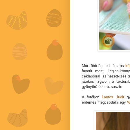
Már több égetett tésztás
ké
favorit most. Légies-könny
céklaporral színezett-ízesí
játékos izgalom a textúrá
gyönyörű üde rózsaszín.
A fotókon
Lantos Judit
gyö
érdemes megcsodálni egy
W