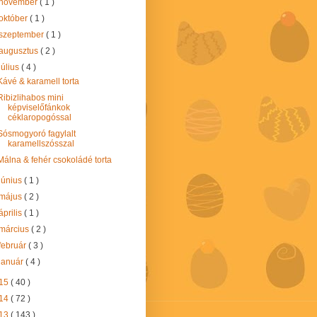
november
( 1 )
október
( 1 )
szeptember
( 1 )
augusztus
( 2 )
július
( 4 )
Kávé & karamell torta
Ribizlihabos mini
képviselőfánkok
céklaropogóssal
Sósmogyoró fagylalt
karamellszósszal
Málna & fehér csokoládé torta
június
( 1 )
május
( 2 )
április
( 1 )
március
( 2 )
február
( 3 )
január
( 4 )
15
( 40 )
14
( 72 )
13
( 143 )