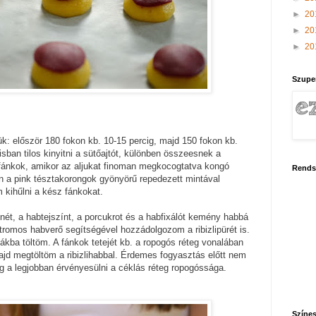
►
20
►
20
►
20
Szupe
ük: először 180 fokon kb. 10-15 percig, majd 150 fokon kb.
isban tilos kinyitni a sütőajtót, különben összeesnek a
fánkok, amikor az aljukat finoman megkocogtatva kongó
Rends
n a pink tésztakorongok gyönyörű repedezett mintával
 kihűlni a kész fánkokat.
ét, a habtejszínt, a porcukrot és a habfixálót kemény habbá
tromos habverő segítségével hozzádolgozom a ribizlipürét is.
ákba töltöm. A fánkok tetejét kb. a ropogós réteg vonalában
jd megtöltöm a ribizlihabbal. Érdemes fogyasztás előtt nem
og a legjobban érvényesülni a céklás réteg ropogóssága.
Színes