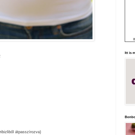
W
Itt is
:
Bonbo
 ribizliből átpasszírozva)