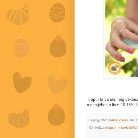
Tipp:
Ha valaki még céklása
receptjében a liszt 10-15%-át
Bejegyezte:
Praliné Zsuzsi
dátu
Címkék:
céklapor
,
képviselőfá