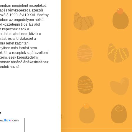
gomban megjelent recepteket,
at és fényképeket a szerzői
 szóló 1999. évi LXXVI. törvény
mében az engedélyem nélkül
 közzétenni tilos. Ez alól
lt képeznek azok a
oldalak, ahol nem közlik a
írást, és a folytatásért a
ra lehet kattintani.
yiben más forrást nem
ek fel, a receptek saját szellemi
keim, ezek kereskedelmi
lomban történő értékesítéséhez
árulok hozzá.
m
w.
flick
r
.com