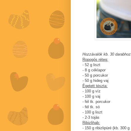
Hozzávalók kb. 30 darabhoz
Ropogós réteg:
- 52 g liszt
- 8 g céklapor
- 50 g porcukor
- 50 g hideg vaj
Égetett tészta:
- 100 g víz
- 100 g vaj
- fél tk. porcukor
- fél tk. só
- 100 g liszt
- 2-3 tojás
Ribizlihab:
- 150 g ribizlipüré (kb. 300 g