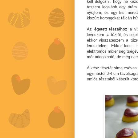
kell dolgozni, hogy ne kez
teszem legalább egy órára.
nyújtom, és egy kis méretű
kiszúrt korongokat tálcán h
Az
égetett tésztához
a viz
leveszem a tűzről, és belek
ekkor visszateszem a tűzr
leresztelem. Ekkor kicsit
elektromos mixer segítségével
már adagolható, de még nem 
A kész tésztát sima csöves
egymástól 3-4 cm távolságra 
omlós tésztából készült kor