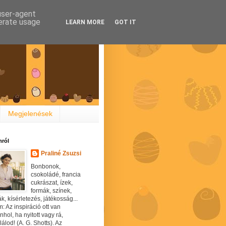
 user-agent
nerate usage
LEARN MORE
GOT IT
Megjelenések
ról
Praliné Zsuzsi
Bonbonok,
csokoládé, francia
cukrászat, ízek,
formák, színek,
ák, kísérletezés, játékosság...
: Az inspiráció ott van
hol, ha nyitott vagy rá,
álod! (A. G. Shotts). Az