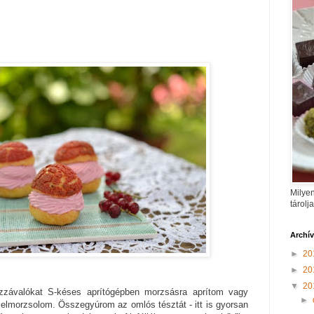
Milyen
tárolj
Archí
►
20
►
20
▼
20
závalókat S-késes aprítógépben morzsásra aprítom vagy
►
elmorzsolom. Összegyúrom az omlós tésztát - itt is gyorsan