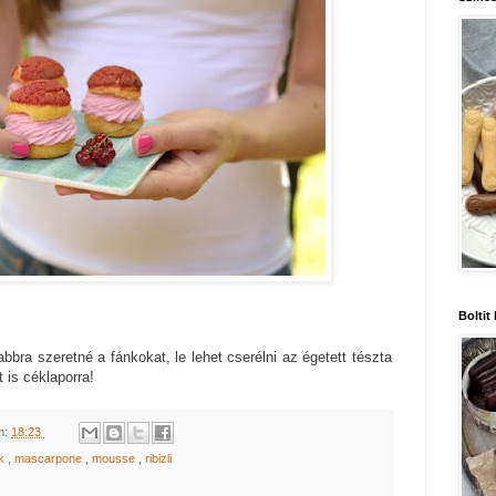
Boltit
bbra szeretné a fánkokat, le lehet cserélni az égetett tészta
 is céklaporra!
m:
18:23
nk
,
mascarpone
,
mousse
,
ribizli