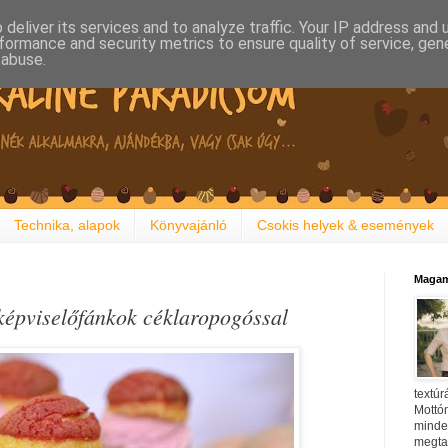
deliver its services and to analyze traffic. Your IP address and
formance and security metrics to ensure quality of service, ge
 abuse.
Technika, alapok
Könyvajánló
Csokis helyek & események
Magam
 képviselőfánkok céklaropogóssal
textúr
Mottóm
minden
megtal