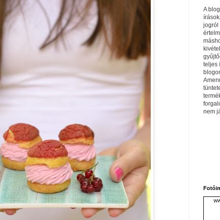
A blo
írások
jogról
értel
máshol
kivéte
gyűjtő
teljes 
blogom
Amenn
tüntet
termé
forga
nem j
Fotói
ww