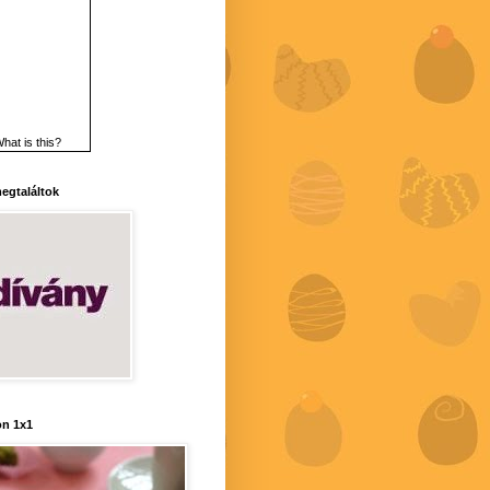
hat is this?
 megtaláltok
n 1x1