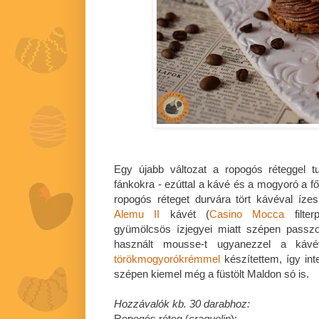
Egy újabb változat a ropogós réteggel tu
fánkokra - ezúttal a kávé és a mogyoró a fő
ropogós réteget durvára tört kávéval íze
Alemu II
kávét (
Casino Mocca
filter
gyümölcsös ízjegyei miatt szépen passzo
használt mousse-t ugyanezzel a kávév
törökmogyorókrémmel
készítettem, így int
szépen kiemel még a füstölt Maldon só is.
Hozzávalók kb. 30 darabhoz:
Ropogós réteg
(
craquelin
):