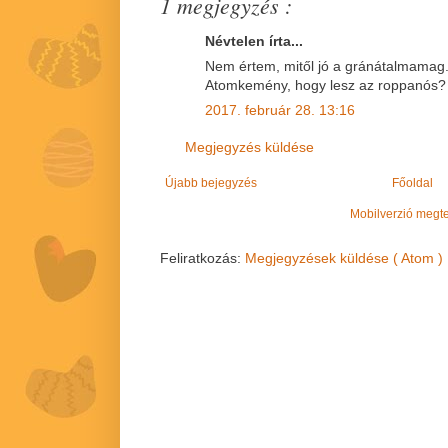
1 megjegyzés :
Névtelen írta...
Nem értem, mitől jó a gránátalmamag
Atomkemény, hogy lesz az roppanós?
2017. február 28. 13:16
Megjegyzés küldése
Újabb bejegyzés
Főoldal
Mobilverzió megt
Feliratkozás:
Megjegyzések küldése ( Atom )