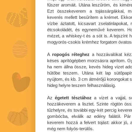
fűszer aromáit. Utána leszűröm, és kimére
Ezt összekeverem a tojássárgákkal, ma
keverés mellett besűrítem a krémet. Ekko
vízbe áztatott, kicsavart zselatinlapoka
étcsokoládét, és egyneművé keverem. H
mézet, a whiskey-t és a sót is. A tejszínt
mogyorós-csokis krémhez forgatom óvatosa
A
ropogós réteghez
a hozzávalókat kéz
késes aprítógépben morzsásra aprítom. G
ha nem állna össze, kevés hideg vizet adok
hűtőbe teszem. Utána két lap sütőpapír
nyújtom, és kb. 3 cm átmérőjű korongokat s
hideg helyre teszem felhasználásig.
Az
égetett tésztához
a vizet a vajjal, s
hozzákeverem a lisztet. Szinte rögtön öss
tűzhelyre, és további egy-két percig kever
gombócba, elválik az edény falától. Pá
keverem hozzá a felvert tojást: akkor jó
még nem folyós-terülős.