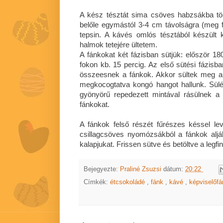
A kész tésztát sima csöves habzsákba tö
belőle egymástól 3-4 cm távolságra (meg fo
tepsin. A kávés omlós tésztából készült 
halmok tetejére ültetem.
A fánkokat két fázisban sütjük: először 18
fokon kb. 15 percig. Az első sütési fázisban
összeesnek a fánkok. Akkor sültek meg a 
megkocogtatva kongó hangot hallunk. Sül
gyönyörű repedezett mintával rásülnek a
fánkokat.
A fánkok felső részét fűrészes késsel 
csillagcsöves nyomózsákból a fánkok alj
kalapjukat. Frissen sütve és betöltve a leg
Bejegyezte:
Praliné Zsuzsi
dátum:
20:22
Címkék:
étcsokoládé
,
fánk
,
kávé
,
képviselőf