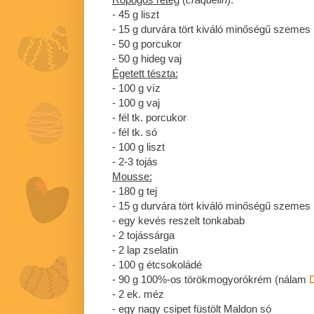
- 45 g liszt
- 15 g durvára tört kiváló minőségű szemes
- 50 g porcukor
- 50 g hideg vaj
Égetett tészta:
- 100 g víz
- 100 g vaj
- fél tk. porcukor
- fél tk. só
- 100 g liszt
- 2-3 tojás
Mousse:
- 180 g tej
- 15 g durvára tört kiváló minőségű szemes
- egy kevés reszelt tonkabab
- 2 tojássárga
- 2 lap zselatin
- 100 g étcsokoládé
- 90 g 100%-os törökmogyorókrém (nálam
- 2 ek. méz
- egy nagy csipet füstölt Maldon só