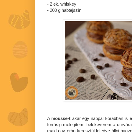
- 2 ek. whiskey
- 200 g habtejszín
A
mousse-t
akár egy nappal korábban is el
forrásig melegítem, belekeverem a durvára 
majd egy órán keresztül lefedve állni hagy