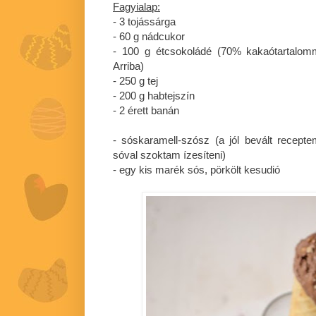
Fagyialap:
- 3 tojássárga
- 60 g nádcukor
- 100 g étcsokoládé (70% kakaótartalom
Arriba)
- 250 g tej
- 200 g habtejszín
- 2 érett banán
- sóskaramell-szósz (a jól bevált recept
sóval szoktam ízesíteni)
- egy kis marék sós, pörkölt kesudió