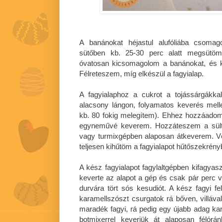
A banánokat héjastul alufóliába csomag
sütőben kb. 25-30 perc alatt megsütöm
óvatosan kicsomagolom a banánokat, és k
Félreteszem, míg elkészül a fagyialap.
A fagyialaphoz a cukrot a tojássárgákka
alacsony lángon, folyamatos keverés mel
kb. 80 fokig melegítem). Ehhez hozzáadom
egyneművé keverem. Hozzáteszem a sült 
vagy turmixgépben alaposan átkeverem. Vé
teljesen kihűtöm a fagyialapot hűtőszekrény
A kész fagyialapot fagylaltgépben kifagya
keverte az alapot a gép és csak pár perc
durvára tört sós kesudiót. A kész fagyi 
karamellszószt csurgatok rá bőven, villáva
maradék fagyi, rá pedig egy újabb adag ka
botmixerrel keverjük át alaposan félórá