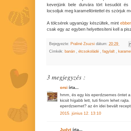
keverjünk bele durvára tört kesudiót és 
locsoljuk meg karamellöntettel és szórjuk m
A tölcsérek ugyanúgy készültek, mint
ebben
csak egy az egyben helyettesíteni kell a pisz
Bejegyezte:
Praliné Zsuzsi
dátum:
20:29
Címkék:
banán
,
étcsokoládé
,
fagylalt
,
karame
3 megjegyzés :
orsi
írta...
hmm, és egy kis eperdzsemes öntet a
kicsit hígabb lett, tuti finom lehet rajt
eperdzsemet? az én idei bevált recepte
2015. június 12. 13:10
Judyt
írta...