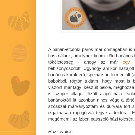
A banán-étcsoki páros már önmagában is e
használunk, amelynek finom zöld banános 
tökéletesség - ahogy az már
egy k
bebizonyosodott. Úgyhogy amikor hazajöt
banános karakterű, speciálisan fermentált 
babokból, rögtön tudtam, hogy most is b
viszont már fagyi készült belőle, méghozzá
is szuper állagú, főzött alapú házi cso
banánoktól! Itt azonban nincs vége a törté
szósszal márványoztam és durvára tört s
izgalmasan ropogóssá tegye a textúrát. E
megérdemli az ízben passzoló házi tölcsért,
Hozzávalók: