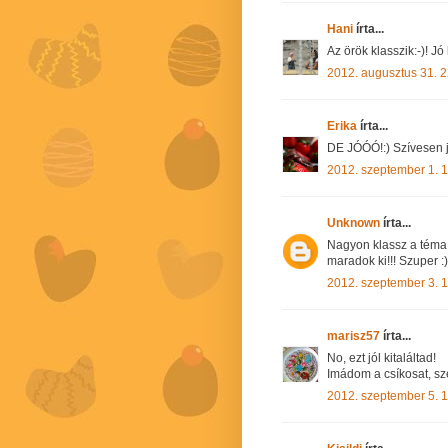
Hani
írta...
Az örök klasszik:-)! Jó 
2012. augusztus 31. 2
Erika
írta...
DE JÓÓÓ!:) Szívesen jö
2012. szeptember 1. 
Unknown
írta...
Nagyon klassz a téma
maradok ki!!! Szuper :)
2012. szeptember 3. 
marisz57
írta...
No, ezt jól kitaláltad!
Imádom a csíkosat, sze
2012. szeptember 5. 