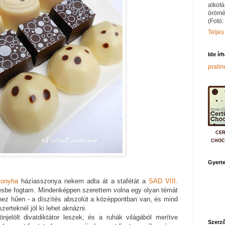
alkotá
örömé
(Fotó:
Teljes
Ide ír
prali
CER
CHOC
Gyerte
konyha
háziasszonya nekem adta át a stafétát a
SAD VIII.
ésbe fogtam. Mindenképpen szerettem volna egy olyan témát
véhez hűen - a díszítés abszolút a középpontban van, és mind
erteknél jól ki lehet aknázni.
njelölt divatdiktátor leszek, és a ruhák világából merítve
Szerző