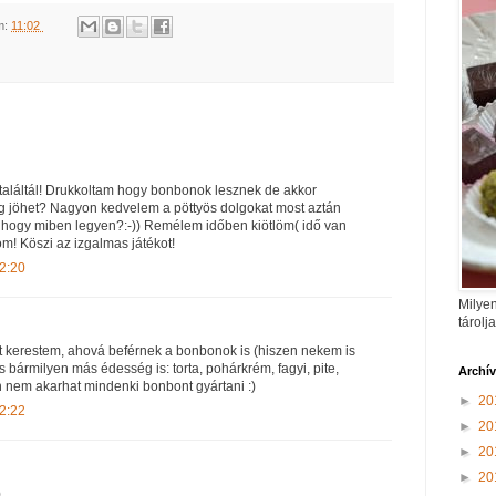
m:
11:02
italáltál! Drukkoltam hogy bonbonok lesznek de akkor
g jöhet? Nagyon kedvelem a pöttyös dolgokat most aztán
 hogy miben legyen?:-)) Remélem időben kiötlöm( idő van
m! Köszi az izgalmas játékot!
2:20
Milyen
tárolj
át kerestem, ahová beférnek a bonbonok is (hiszen nekem is
és bármilyen más édesség is: torta, pohárkrém, fagyi, pite,
Archí
n nem akarhat mindenki bonbont gyártani :)
►
20
2:22
►
20
►
20
►
20
)