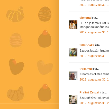
2012. augusztus 31. 1
gionetta
írta...
Hú, de jó téma! Gratul
Már gondolkodóba is e
2012. augusztus 31. 1
teller-cake
írta...
Szuper, igazán izgalma
2012. augusztus 31. 1
trollanyu
írta...
Kreatív és ötletes téma,
2012. augusztus 31. 1
Praliné Zsuzsi
írta...
Szuper!! Gyertek-gyert
2012. augusztus 31. 2