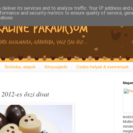
deliver its services and to analyze traffic. Your IP address and
formance and security metrics to ensure quality of service, ge
 abuse.
Technika, alapok
Könyvajánló
Csokis helyek & események
Magam
 2012-es őszi divat
textúr
Mottóm
minden
megtal