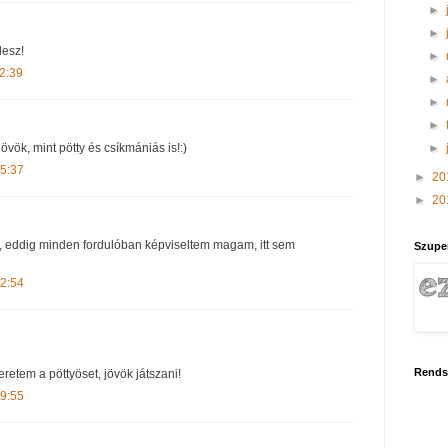
►
►
lesz!
►
2:39
►
►
►
►
vök, mint pötty és csíkmániás is!:)
15:37
►
20
►
20
, eddig minden fordulóban képviseltem magam, itt sem
Szupe
12:54
Rends
retem a pöttyöset, jövök játszani!
19:55