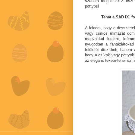
szabom meg a 2012. őszi d
pöttyös!
Tehát a SAD IX. fo
A feladat, hogy a desszerte
vagy csíkos mintázat domi
magvakkal kirakni, krémm
nyugodtan a fantáziátoka
felületét díszítheti, hanem
hogy a csíkok vagy pöttyök
az elegáns fekete-fehér szí