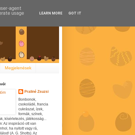
 user-agent
nerate usage
LEARN MORE
GOT IT
Megjelenések
ról
Praliné Zsuzsi
Bonbonok,
csokoládé, francia
cukrászat, ízek,
formák, színek,
ák, kísérletezés, játékosság...
: Az inspiráció ott van
hol, ha nyitott vagy rá,
álod! (A. G. Shotts). Az