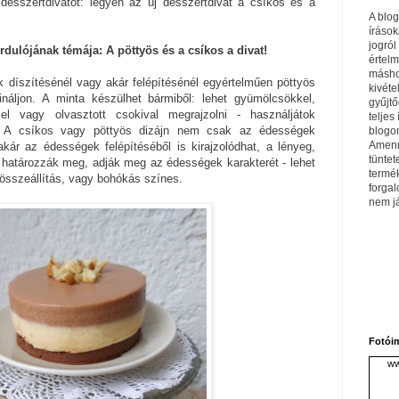
esszertdivatot: legyen az új desszertdivat a csíkos és a
A blo
írások
jogról
rdulójának témája: A pöttyös és a csíkos a divat!
értel
máshol
k díszítésénél vagy akár felépítésénél egyértelműen pöttyös
kivéte
náljon. A minta készülhet bármiből: lehet gyümölcsökkel,
gyűjtő
el vagy olvasztott csokival megrajzolni - használjátok
teljes 
t! A csíkos vagy pöttyös dizájn nem csak az édességek
blogom
Amenn
 akár az édességek felépítéséből is kirajzolódhat, a lényeg,
tüntet
 határozzák meg, adják meg az édességek karakterét - lehet
termé
nösszeállítás, vagy bohókás színes.
forga
nem j
Fotói
ww