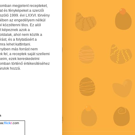
gomban megjelent recepteket,
at és fényképeket a szerzői
 szóló 1999. évi LXXVI. törvény
mében az engedélyem nélkül
 közzétenni tilos. Ez alól
lt képeznek azok a
oldalak, ahol nem közlik a
írást, és a folytatásért a
ra lehet kattintani.
yiben más forrást nem
ek fel, a receptek saját szellemi
keim, ezek kereskedelmi
lomban történő értékesítéséhez
árulok hozzá.
m
w.
flick
r
.com