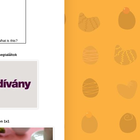
hat is this?
 megtaláltok
n 1x1