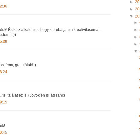
►
20
2:36
►
20
▼
20
►
►
álok! És lesz alkalom is, hogy kipróbáljam a kreativitásomat.
stem! :-))
►
5:39
►
▼
s téma, gratulálok! :)
8:24
 telitalálat ez is:) Jövök én is játszani:)
9:15
ek!
0:45