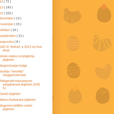
14
( 72 )
13
( 143 )
12
( 163 )
december
( 13 )
november
( 15 )
október
( 16 )
szeptember
( 13 )
augusztus
( 8 )
SAD IX. forduló: a 2012-es őszi
divat
Almás-mákos országtorta-
jégkrém
Mogyoróvajas fudge
Vaníliás "vienetta"
meggyörvénnyel
Rétegezett mascarpone-
sárgabarack jégkrém (SAD
8.)
Zserbó jégkrém
Málna-őszibarack jégkrém
Mogyorós-kétféle csokis
jégkrém