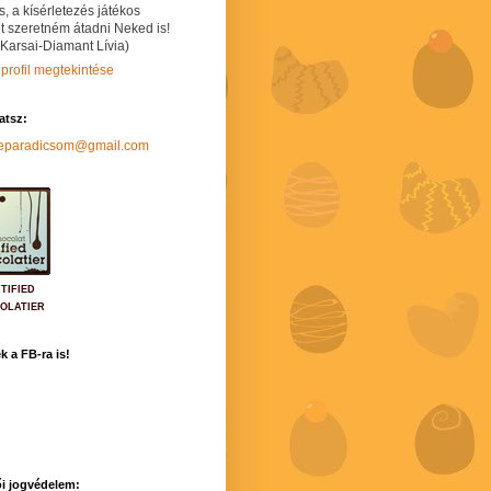
s, a kísérletezés játékos
t szeretném átadni Neked is!
 Karsai-Diamant Lívia)
 profil megtekintése
hatsz:
neparadicsom@gmail.com
TIFIED
OLATIER
k a FB-ra is!
i jogvédelem: