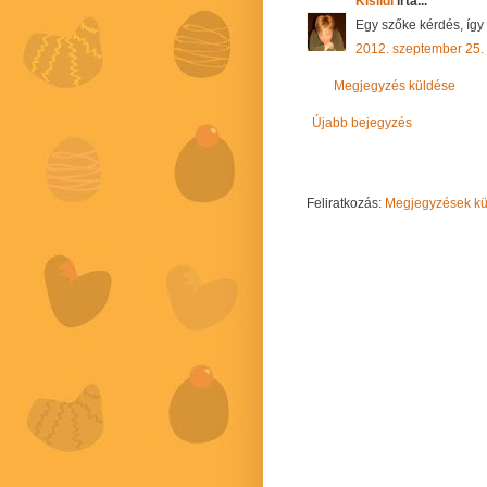
Kisildi
írta...
Egy szőke kérdés, így 
2012. szeptember 25.
Megjegyzés küldése
Újabb bejegyzés
Feliratkozás:
Megjegyzések kül