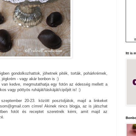
W
Itt is
gben gondolkozhattok, jöhetnek piték, torták, pohárkrémek,
 jégkrém - vagy akár bonbon is :)
k van kedve, megmutathatja egy fotón az édesség mellett a
s vagy pöttyös ruháját/táskáját/cipőjét is! :)
szeptember 20-23. között posztoljátok, majd a linkeket
icsom@gmail.com címre! Akinek nincs blogja, az is játszhat
tben fotót és receptet szeretnék kérni, amit majd az
zé.
Bonbo