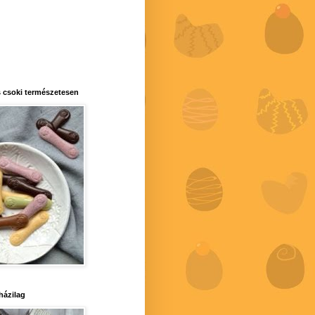
 csoki természetesen
 házilag