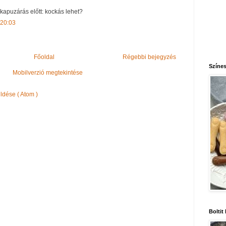
kapuzárás előtt: kockás lehet?
 20:03
Főoldal
Régebbi bejegyzés
Színes
Mobilverzió megtekintése
dése ( Atom )
Boltit