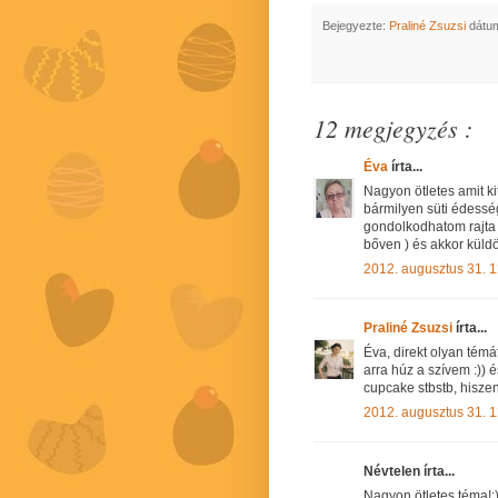
Bejegyezte:
Praliné Zsuzsi
dátu
12 megjegyzés :
Éva
írta...
Nagyon ötletes amit k
bármilyen süti édessé
gondolkodhatom rajta
bőven ) és akkor küldö
2012. augusztus 31. 1
Praliné Zsuzsi
írta...
Éva, direkt olyan tém
arra húz a szívem :)) 
cupcake stbstb, hisze
2012. augusztus 31. 1
Névtelen írta...
Nagyon ötletes téma!: