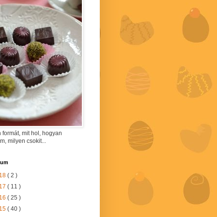
 formát, mit hol, hogyan
am, milyen csokit...
vum
18
( 2 )
17
( 11 )
16
( 25 )
15
( 40 )