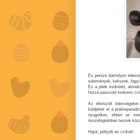
És persze bármilyen édessé
sütemények, kekszek, fagyi,
És a játék kedvéért, akine
hozzá passzoló kedvenc csíko
Az elkészült édességeket 
küldjétek el a pralineparad
nyugodtan, ebben az ese
összefoglalóban teszek köz
Hajrá, pöttyök és csíkok!