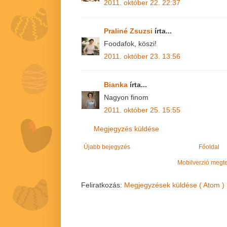
2011. október 22. 22:37
Praliné Zsuzsi
írta...
Foodafok, köszi!
2011. október 23. 13:56
Bianka
írta...
Nagyon finom
2011. október 25. 15:55
Megjegyzés küldése
Újabb bejegyzés
Főoldal
Mobilverzió megt
Feliratkozás:
Megjegyzések küldése ( Atom )