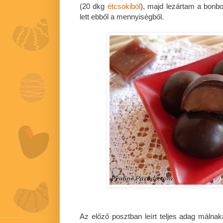
(20 dkg
étcsokiból
), majd lezártam a bon
lett ebből a mennyiségből.
Az előző posztban leírt teljes adag málna