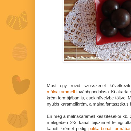
Most egy rövid szösszenet következi
málnakaramell
továbbgondolása. Ki akartam
krém formájában is, csokihüvelybe töltve. Mi
nyúlós karamellkrém, a málna fantasztikus í
Én még a málnakaramell készítésekor kb. 
melegében 2-3 kanál tejszínnel felhígíto
kapott krémet pedig
polikarbonát formába