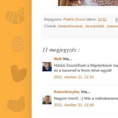
Bejegyezte:
Praliné Zsuzsi
dátum:
12:11
Címkék:
bonbonformával
,
étcsokoládé
,
karame
11 megjegyzés :
Nelli
írta...
Hűűűű Zsuzsi!Ezek a félgolyóbisok n
és a karamell is finom lehet együtt!
2011. október 21. 12:24
Katucikonyha,
írta...
Nagyon menő! :-) Már a málnakaramell i
2011. október 21. 12:44