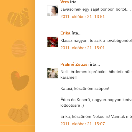
Vera
írta...
Javasolnék egy saját bonbon boltot....
2011. október 21. 13:51
Erika
írta...
Klassz nagyon, tetszik a továbbgondolá
2011. október 21. 15:01
Praliné Zsuzsi
írta...
Nelli, érdemes kipróbálni, hihetetlenü
karamell!
Katuci, köszönöm szépen!
Édes és Keserű, nagyon-nagyon kedve
lottóötösre ;)
Erika, köszönöm Neked is! Vannak még
2011. október 21. 15:07