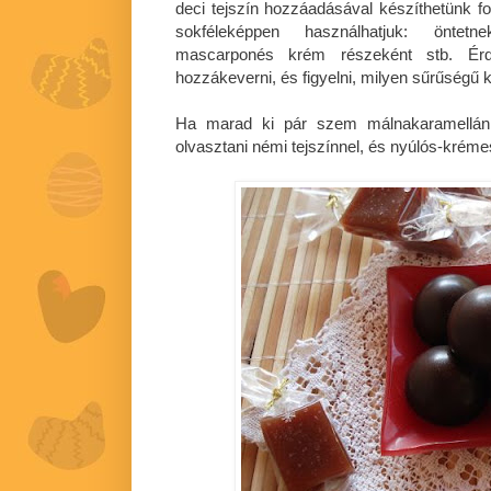
deci tejszín hozzáadásával készíthetünk fo
sokféleképpen használhatjuk: öntetne
mascarponés krém részeként stb. Ér
hozzákeverni, és figyelni, milyen sűrűségű
Ha marad ki pár szem málnakaramellánk,
olvasztani némi tejszínnel, és nyúlós-krémes 