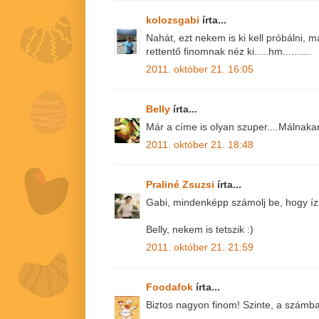
kolozsgabi
írta...
Nahát, ezt nekem is ki kell próbálni,
rettentő finomnak néz ki.....hm..........
2011. október 21. 16:05
Belly
írta...
Már a címe is olyan szuper....Málnak
2011. október 21. 18:48
Praliné Zsuzsi
írta...
Gabi, mindenképp számolj be, hogy ízl
Belly, nekem is tetszik :)
2011. október 21. 21:59
Foodafok
írta...
Biztos nagyon finom! Szinte, a számba