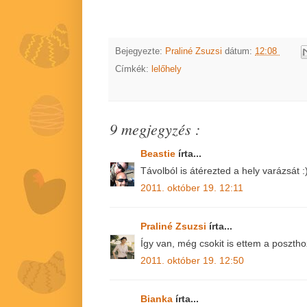
Bejegyezte:
Praliné Zsuzsi
dátum:
12:08
Címkék:
lelőhely
9 megjegyzés :
Beastie
írta...
Távolból is átérezted a hely varázsát :
2011. október 19. 12:11
Praliné Zsuzsi
írta...
Így van, még csokit is ettem a posztho
2011. október 19. 12:50
Bianka
írta...