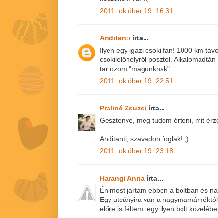
2011. október 19. 16:31
Anditanti
írta...
Ilyen egy igazi csoki fan! 1000 km távo
csokilelőhelyről posztol. Alkalomadtán
tartozom "magunknak".
2011. október 19. 22:51
Praliné Zsuzsi
írta...
Gesztenye, meg tudom érteni, mit érze
Anditanti, szavadon foglak! ;)
2011. október 19. 23:18
Harangi Anna
írta...
Én most jártam ebben a boltban és n
Egy utcányira van a nagymamáméktól
előre is féltem: egy ilyen bolt közeléb