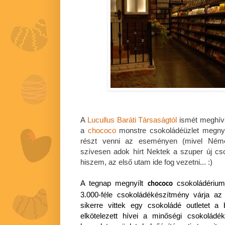
A
Lucullus Baráti Társaságtól
ismét meghív
a
chococo
monstre csokoládéüzlet megnyi
részt venni az eseményen (mivel Néme
szívesen adok hírt Nektek a szuper új cs
hiszem, az első utam ide fog vezetni... :)
A tegnap megnyílt
csokoládérium
chococo
3.000-féle csokoládékészítmény várja az
sikerre vittek egy csokoládé outletet a
elkötelezett hívei a minőségi csokoládé