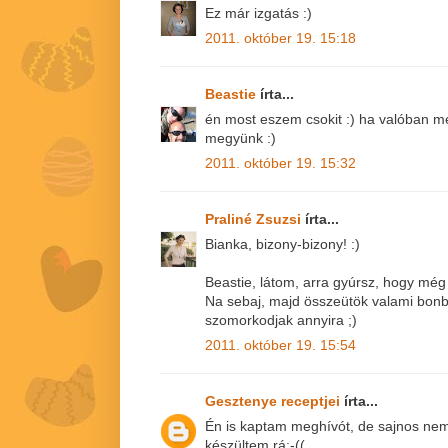
Ez már izgatás :)
2011. október 19. 15:18
Beastie
írta...
én most eszem csokit :) ha valóban me
megyünk :)
2011. október 19. 15:32
Praliné Zsuzsi
írta...
Bianka, bizony-bizony! :)
Beastie, látom, arra gyúrsz, hogy még 
Na sebaj, majd összeütök valami bonb
szomorkodjak annyira ;)
2011. október 19. 15:54
Gesztenye receptjei
írta...
Én is kaptam meghívót, de sajnos ne
készültem rá:-((