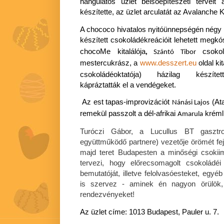
hangulatos üzlet belsőépítészeti terveit
készítette, az üzlet arculatát az Avalanche 
A chococo hivatalos nyitóünnepségén négy
készített csokoládékreációit lehetett megkó
chocoMe kitalálója
csokol
,
Szántó Tibor
mestercukrász, a
www.desszert.eu
oldal ki
csokoládéoktatója) házilag készített
kápráztatták el a vendégeket.
Az est tapas-improvizációt
(Ata
Nánási Lajos
remekül passzolt a dél-afrikai
krémli
Amarula
Turóczi Gábor, a Lucullus BT gaszt
együttműködő partnere) vezetője örömét feje
majd teret Budapesten a minőségi csokii
tervezi, hogy előrecsomagolt csokoládé
bemutatóját, illetve felolvasóesteket, egyé
is szervez - aminek én nagyon örülök
rendezvényeket!
Az üzlet címe: 1013 Budapest, Pauler u. 7.