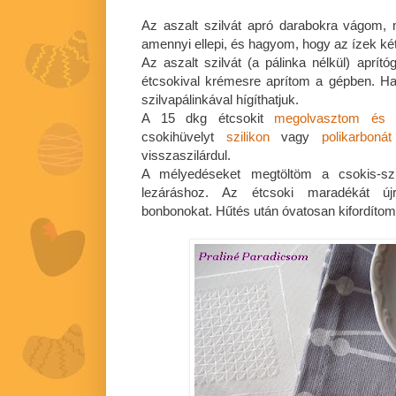
Az aszalt szilvát apró darabokra vágom, m
amennyi ellepi, és hagyom, hogy az ízek ké
Az aszalt szilvát (a pálinka nélkül) aprít
étcsokival krémesre aprítom a gépben. Ha
szilvapálinkával hígíthatjuk.
A 15 dkg étcsokit
megolvasztom és 
csokihüvelyt
szilikon
vagy
polikarbonát
visszaszilárdul.
A mélyedéseket megtöltöm a csokis-sz
lezáráshoz. Az étcsoki maradékát ú
bonbonokat. Hűtés után óvatosan kifordítom