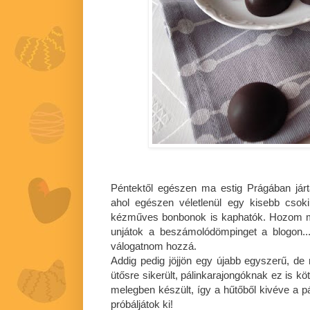
Péntektől egészen ma estig Prágában járt
ahol egészen véletlenül egy kisebb csok
kézműves bonbonok is kaphatók. Hozom m
unjátok a beszámolódömpinget a blogon..
válogatnom hozzá.
Addig pedig jöjjön egy újabb egyszerű, de
ütősre sikerült, pálinkarajongóknak ez is k
melegben készült, így a hűtőből kivéve a párá
próbáljátok ki!