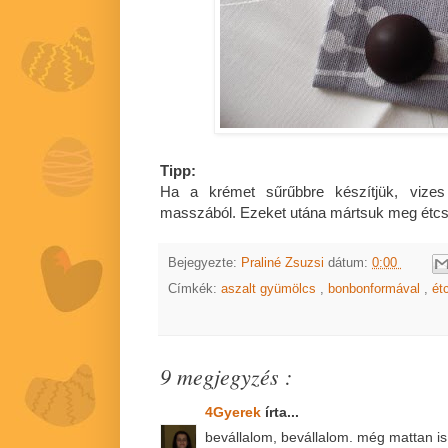
Tipp:
Ha a krémet sűrűbbre készítjük, vizes
masszából. Ezeket utána mártsuk meg étc
Bejegyezte:
Praliné Zsuzsi
dátum:
0:00
Címkék:
aszalt gyümölcs
,
bonbonformával
,
ét
9 megjegyzés :
4Gyerek
írta...
bevállalom, bevállalom. még mattan is