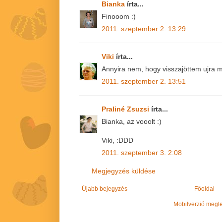
Bianka
írta...
Finooom :)
2011. szeptember 2. 13:29
Viki
írta...
Annyira nem, hogy visszajöttem ujra m
2011. szeptember 2. 13:51
Praliné Zsuzsi
írta...
Bianka, az vooolt :)
Viki, :DDD
2011. szeptember 3. 2:08
Megjegyzés küldése
Újabb bejegyzés
Főoldal
Mobilverzió megt