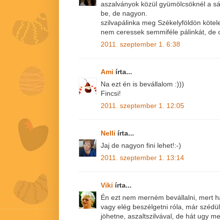
aszalványok közül gyümölcsöknél a sá
be, de nagyon.
szilvapálinka meg Székelyföldön kötel
nem ceressek semmiféle pálinkát, de 
2011. szeptember 1. 6:38
Ami
írta...
Na ezt én is bevállalom :)))
Fincsi!
2011. szeptember 1. 12:05
Nelli
írta...
Jaj de nagyon fini lehet!:-)
2011. szeptember 1. 13:14
Viki
írta...
Én ezt nem merném bevállalni, mert h
vagy elég beszélgetni róla, már szédül
jöhetne, aszaltszilvával, de hát ugy meg