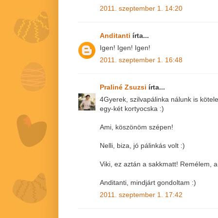
2011. szeptember 1. 14:20
Anditanti
írta...
Igen! Igen! Igen!
2011. szeptember 1. 16:48
Praliné Zsuzsi
írta...
4Gyerek, szilvapálinka nálunk is kötel
egy-két kortyocska :)
Ami, köszönöm szépen!
Nelli, biza, jó pálinkás volt :)
Viki, ez aztán a sakkmatt! Remélem, a
Anditanti, mindjárt gondoltam :)
2011. szeptember 1. 17:42