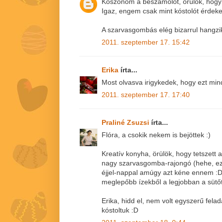
Köszönöm a beszámolót, örülök, hogy le
Igaz, engem csak mint kóstolót érdeke
A szarvasgombás elég bizarrul hangzik
2011. szeptember 17. 15:42
Erika
írta...
Most olvasva irigykedek, hogy ezt mind
2011. szeptember 17. 17:40
Praliné Zsuzsi
írta...
Flóra, a csokik nekem is bejöttek :)
Kreatív konyha, örülök, hogy tetszet
nagy szarvasgomba-rajongó (hehe, e
éjjel-nappal amúgy azt kéne ennem :D)
meglepőbb ízekből a legjobban a sütőt
Erika, hidd el, nem volt egyszerű fel
kóstoltuk :D