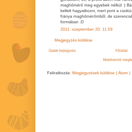
maghőmérő meg egyebek nélkül :) Bá
kellett hagyatkozni, mert pont a csoki
fránya maghőmérőmből, de szerencs
formában :D
2011. szeptember 20. 11:59
Megjegyzés küldése
Újabb bejegyzés
Főoldal
Mobilverzió megt
Feliratkozás:
Megjegyzések küldése ( Atom )