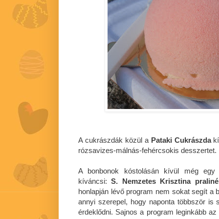
A cukrászdák közül a
Pataki Cukrászda
kí
rózsavizes-málnás-fehércsokis desszertet.
A bonbonok kóstolásán kívül még egy 
kíváncsi:
S. Nemzetes Krisztina praliné
honlapján lévő program nem sokat segít a be
annyi szerepel, hogy naponta többször is s
érdeklődni. Sajnos a program leginkább az i