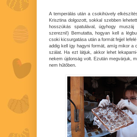
A temperálás után a csokihüvely elkészítés
Krisztina dolgozott, sokkal szebben lehetet
hosszúkás spatulával, úgyhogy muszáj 
szerezni!) Bemutatta, hogyan kell a légbub
csoki kicsurgatása után a formát fejjel lefel
addig kell így hagyni formát, amíg mikor 
szálat. Ha ezt látjuk, akkor lehet lekaparni
nekem újdonság volt. Ezután megvárjuk, mí
nem hűtőben.