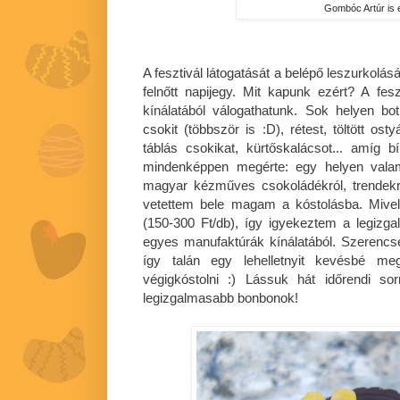
Gombóc Artúr is el
A fesztivál látogatását a belépő leszurkolás
felnőtt napijegy. Mit kapunk ezért? A fesz
kínálatából válogathatunk. Sok helyen bot
csokit (többször is :D), rétest, töltött osty
táblás csokikat, kürtőskalácsot... amíg
mindenképpen megérte: egy helyen valam
magyar kézműves csokoládékról, trendekrő
vetettem bele magam a kóstolásba. Mivel
(150-300 Ft/db), így igyekeztem a legizg
egyes manufaktúrák kínálatából. Szerencs
így talán egy lehelletnyit kevésbé me
végigkóstolni :) Lássuk hát időrendi s
legizgalmasabb bonbonok!