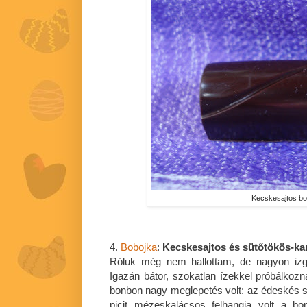
Kecskesajtos b
4.
Bobojka
:
Kecskesajtos és sütőtökös-k
Róluk még nem hallottam, de nagyon izg
Igazán bátor, szokatlan ízekkel próbálko
bonbon nagy meglepetés volt: az édeskés süt
picit mézeskalácsos felhangja volt a b