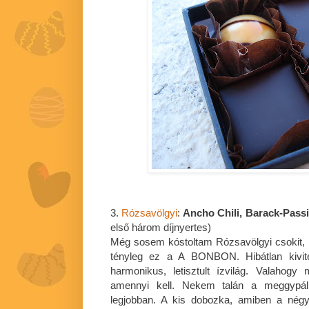
3.
Rózsavölgyi
:
Ancho Chili, Barack-Passi
első három díjnyertes)
Még sosem kóstoltam Rózsavölgyi csokit, 
tényleg ez a A BONBON. Hibátlan kivitel
harmonikus, letisztult ízvilág. Valahog
amennyi kell. Nekem talán a meggypáli
legjobban. A kis dobozka, amiben a négy