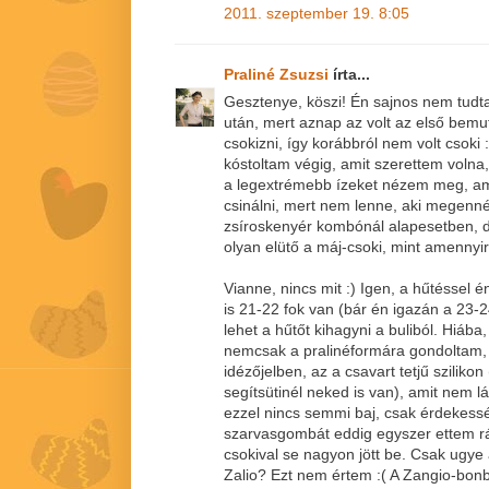
2011. szeptember 19. 8:05
Praliné Zsuzsi
írta...
Gesztenye, köszi! Én sajnos nem tudta
után, mert aznap az volt az első bemut
csokizni, így korábbról nem volt csoki :
kóstoltam végig, amit szerettem volna
a legextrémebb ízeket nézem meg, 
csinálni, mert nem lenne, aki megenné
zsíroskenyér kombónál alapesetben, d
olyan elütő a máj-csoki, mint amennyire
Vianne, nincs mit :) Igen, a hűtéssel é
is 21-22 fok van (bár én igazán a 23-
lehet a hűtőt kihagyni a buliból. Hiába,
nemcsak a pralinéformára gondoltam,
idézőjelben, az a csavart tetjű szilikon
segítsütinél neked is van), amit nem 
ezzel nincs semmi baj, csak érdekessé
szarvasgombát eddig egyszer ettem rán
csokival se nagyon jött be. Csak ugye 
Zalio? Ezt nem értem :( A Zangio-bon