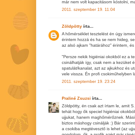
már nem volt kapacitásom kóstolni, ma
2011. szeptember 19. 11:04
Zöldpötty
írta...
A hőmérséklet tesztelést én úgy ismer
érintem hozzá és ha se nem hideg, se 
az alsó ajkam "határához" érintem, és 
"Persze nekik higiéniai okokból ez a 
csinálhatják így, csak nem a kezüket ér
spatulát/kanalat, azt az ajkukhoz és
vele vissza. Én profi csokiműhelyben lá
2011. szeptember 19. 23:24
Praliné Zsuzsi
írta...
Zöldpötty, én csak azt írtam le, amit 
tehát hogy ők speciel higiéniai okokb
ujjukat, hanem maghőmérőznek. Mási
biztos máshogy csinálják :) Bár szerin
a csokiba megtévesztő is lehet (az ujj
gondolom, ők, a profik azért már ránézé