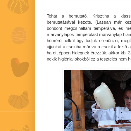
Tehát a bemutató. Krisztina a klass
bemutatásával kezdte. (Lassan már kez
bonbont megcsináltam temperálva, és m
márványlapos temperálást márványlap hiányá
hőmérő nélkül úgy tudjuk ellenőrizni, meg
ujjunkat a csokiba mártva a csokit a felső aj
ha ott éppen hidegnek érezzük, akkor kb. 32
nekik higiéniai okokból ez a tesztelés nem 