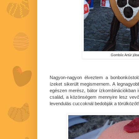
Gombóc Artúr jóbar
Nagyon-nagyon élveztem a bonbonkóstoló
ízeket sikerült megismernem. A legnagyob
egészen merész, bátor ízkombinációkban i
család, a közönségem mennyire lesz vevő
levendulás cuccoknál bedobják a törülközőt!