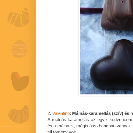
2.
Valentino
:
Málnás-karamellás (szív) é
A málnás-karamellás az egyik kedvencem v
és a málna is, mégis összhangban vannak
túl tömény volt.