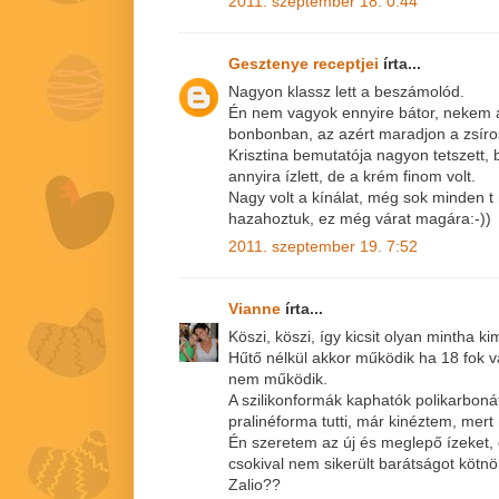
2011. szeptember 18. 0:44
Gesztenye receptjei
írta...
Nagyon klassz lett a beszámolód.
Én nem vagyok ennyire bátor, nekem 
bonbonban, az azért maradjon a zsíro
Krisztina bemutatója nagyon tetszett,
annyira ízlett, de a krém finom volt.
Nagy volt a kínálat, még sok minden t
hazahoztuk, ez még várat magára:-))
2011. szeptember 19. 7:52
Vianne
írta...
Köszi, köszi, így kicsit olyan mintha k
Hűtő nélkül akkor működik ha 18 fok v
nem működik.
A szilikonformák kaphatók polikarbonát
pralinéforma tutti, már kinéztem, mer
Én szeretem az új és meglepő ízeket
csokival nem sikerült barátságot kötnö
Zalio??