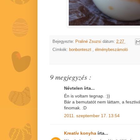
Bejegyezte:
Praliné Zsuzsi
dátum:
2:27
Címkék:
bonbonteszt
,
élménybeszámoló
9 megjegyzés :
Névtelen írta...
Én is voltam tegnap. :))
Bár a bemutatót nem láttam, a fesztivá
finomak. :D
2011. szeptember 17. 13:54
Kreatív konyha
írta...