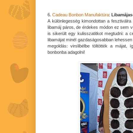
6.
Cadeau Bonbon Manufaktúra
:
Libamájas-
A különlegesség kimondottan a fesztiválra
libamáj páros, de érdekes módon ez sem vol
is sikerült egy kulisszatitkot megtudni: a 
libamájat minél gazdaságosabban lehessen 
megoldás: virslibélbe töltötték a májat, 
bonbonba adagolni!