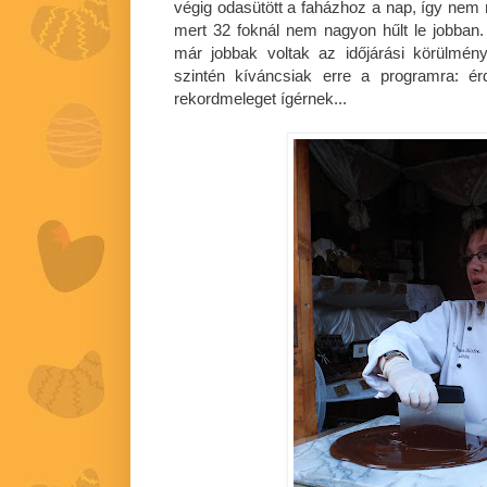
végig odasütött a faházhoz a nap, így nem n
mert 32 foknál nem nagyon hűlt le jobban
már jobbak voltak az időjárási körülmén
szintén kíváncsiak erre a programra: é
rekordmeleget ígérnek...