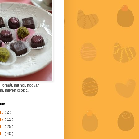
 formát, mit hol, hogyan
am, milyen csokit...
vum
18
( 2 )
17
( 11 )
16
( 25 )
15
( 40 )