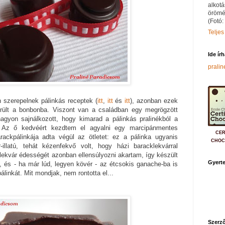
alkotá
örömé
(Fotó:
Teljes
Ide ír
prali
szerepelnek pálinkás receptek (
itt
,
itt
és
itt
), azonban ezek
erült a bonbonba. Viszont van a családban egy megrögzött
nagyon sajnálkozott, hogy kimarad a pálinkás pralinékból a
t. Az ő kedvéért kezdtem el agyalni egy marcipánmentes
CER
ackpálinkája adta végül az ötletet: ez a pálinka ugyanis
CHOC
illatú, tehát kézenfekvő volt, hogy házi baracklekvárral
klekvár édességét azonban ellensúlyozni akartam, így készült
Gyerte
, és - ha már lúd, legyen kövér - az étcsokis ganache-ba is
álinkát. Mit mondjak, nem rontotta el...
Szerző