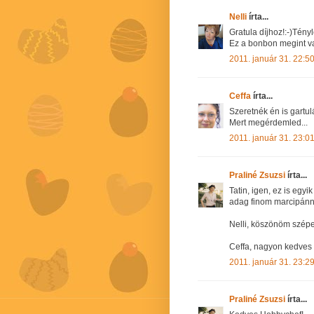
Nelli
írta...
Gratula díjhoz!:-)Tényl
Ez a bonbon megint va
2011. január 31. 22:5
Ceffa
írta...
Szeretnék én is gartulál
Mert megérdemled...
2011. január 31. 23:0
Praliné Zsuzsi
írta...
Tatin, igen, ez is eg
adag finom marcipánn
Nelli, köszönöm szép
Ceffa, nagyon kedves 
2011. január 31. 23:2
Praliné Zsuzsi
írta...