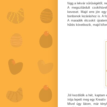
függ a lekvár sűrűségétől, 
A megszilárdult csokihüve
keveset. Majd erre jön egy
bonbonok lezáráshoz is. A f
A maradék étcsokit újrate
hűtés következik, majd kifor
Jól kezdődik a hét, kaptam 
írója lepett meg egy Kreatív
Mivel úgy látom, már tényl