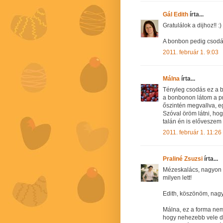
Gál Edith
írta...
Gratulálok a dijhoz!! :)
A bonbon pedig csodás!
2011. február 1. 9:03
Málna
írta...
Tényleg csodás ez a b
a bonbonon látom a pr
őszintén megvallva, eg
Szóval öröm látni, hogy
talán én is előveszem
2011. február 1. 11:26
Praliné Zsuzsi
írta...
Mézeskalács, nagyon ör
milyen lett!
Edith, köszönöm, nag
Málna, ez a forma nem 
hogy nehezebb vele do