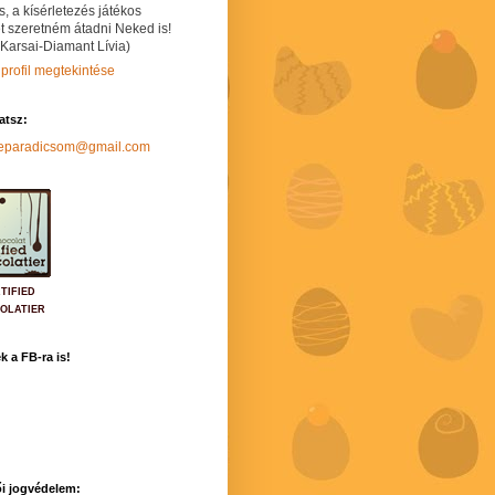
s, a kísérletezés játékos
t szeretném átadni Neked is!
 Karsai-Diamant Lívia)
 profil megtekintése
hatsz:
neparadicsom@gmail.com
TIFIED
OLATIER
k a FB-ra is!
i jogvédelem: