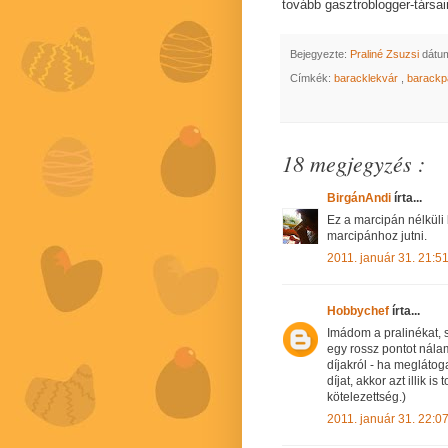
tovább gasztroblogger-társa
Bejegyezte:
Praliné Zsuzsi
dátu
Címkék:
baracklekvár
,
barackp
18 megjegyzés :
BirgánAndi
írta...
Ez a marcipán nélküli 
marcipánhoz jutni.
2011. január 31. 21:5
Hobbychef
írta...
Imádom a pralinékat, s
egy rossz pontot nála
díjakról - ha meglátog
díjat, akkor azt illik 
kötelezettség.)
2011. január 31. 22:0