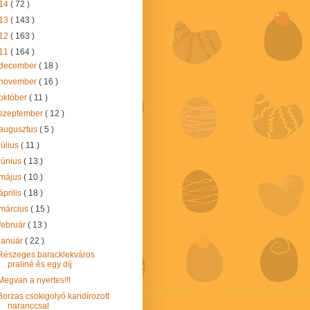
14
( 72 )
13
( 143 )
12
( 163 )
11
( 164 )
december
( 18 )
november
( 16 )
október
( 11 )
szeptember
( 12 )
augusztus
( 5 )
július
( 11 )
június
( 13 )
május
( 10 )
április
( 18 )
március
( 15 )
február
( 13 )
január
( 22 )
Részeges baracklekváros
praliné és egy díj
Megvan a nyertes!!!
Borzas csokigolyó kandírozott
naranccsal