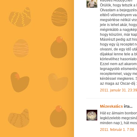
Kedves Hobbychef!
Örülök, hogy tetszik 
Olvastam a bejegyzés
eltérő véleményem van
megsértése nélkül viss
jele is lehet akár, hog
méginkább a nagyképűsé
hogy köszöni, már kapo
Másrészt pedig azt his
hogy egy új receptet 
olvasni, de egy idő u
díjakkal lenne tele a b
körlevélhez hasonlatos
Ezzel nem azt akarom
legnagyobb elismerés, 
receptemmel, vagy me
kérdéssel megkeres. Ső
az maga az Oscar-díj :
2011. január 31. 23:3
Mézeskalács
írta...
Hát ez álmaim bonbon
legközelebb megcsiná
minden nap:), hát mos
2011. február 1. 7:06