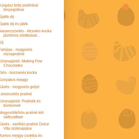
A jogász torta pralinévá
lényegülése
Újabb díj
Újabb díj és játék
Narancszselés - étcsokis kocka
jázminos zöldteával...
Díj
Fahéjas - mogyorós
rózsapraliné
Könyvajánló: Making Fine
Chocolates
Diós - borzselés kocka
Konyakos meggy
Kávés - mogyorós golyó
Limoncellós praliné
Könyvajánló: Pralinék és
bonbonok
Mogyorólikőrös praliné két
változatban
Kávés - vaníliás praliné Dolce
Vita szülinapjára
Rumos meggy csokiba és