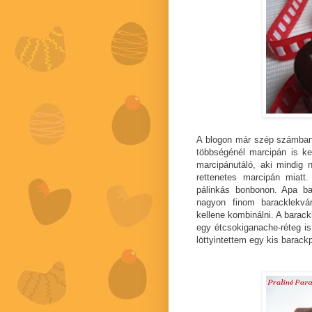
A blogon már szép számban 
többségénél marcipán is k
marcipánutáló, aki mindig 
rettenetes marcipán miat
pálinkás bonbonon. Apa bar
nagyon finom baracklekvár-
kellene kombinálni. A barac
egy étcsokiganache-réteg is
löttyintettem egy kis barackp