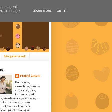
 user-agent
nerate usage
LEARN MORE
GOT IT
Megjelenések
ról
Praliné Zsuzsi
Bonbonok,
csokoládé, francia
cukrászat, ízek,
formák, színek,
ák, kísérletezés, játékosság...
: Az inspiráció ott van
hol, ha nyitott vagy rá,
álod! (A. G. Shotts). Az