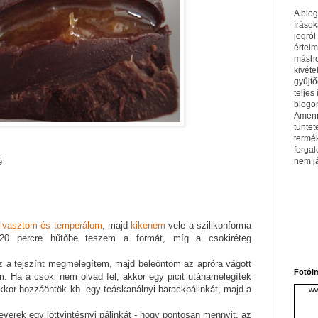
A blo
írások
jogról
értel
máshol
kivéte
gyűjtő
teljes 
blogom
Amenn
tüntet
termé
forga
nem j
é
lvasztom és temperálom
, majd
kikenem
vele a szilikonforma
 20 percre hűtőbe teszem a formát, míg a csokiréteg
z a tejszínt megmelegítem, majd beleöntöm az apróra vágott
Fotói
m. Ha a csoki nem olvad fel, akkor egy picit utánamelegítek
kkor hozzáöntök kb. egy teáskanálnyi barackpálinkát, majd a
ww
verek egy löttyintésnyi pálinkát - hogy pontosan mennyit, az