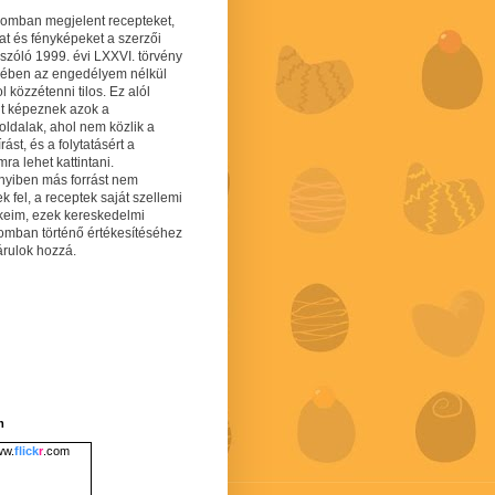
gomban megjelent recepteket,
at és fényképeket a szerzői
 szóló 1999. évi LXXVI. törvény
mében az engedélyem nélkül
 közzétenni tilos. Ez alól
lt képeznek azok a
oldalak, ahol nem közlik a
írást, és a folytatásért a
ra lehet kattintani.
yiben más forrást nem
ek fel, a receptek saját szellemi
keim, ezek kereskedelmi
lomban történő értékesítéséhez
árulok hozzá.
m
w.
flick
r
.com