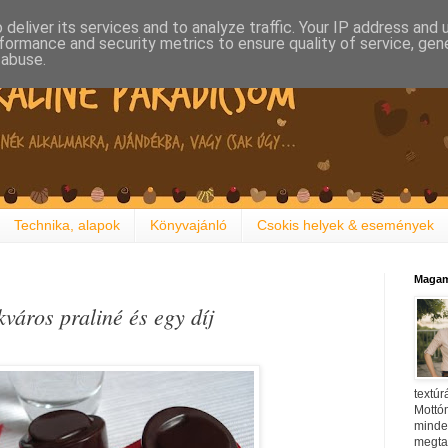
deliver its services and to analyze traffic. Your IP address and
formance and security metrics to ensure quality of service, ge
 abuse.
Technika, alapok
Könyvajánló
Csokis helyek & események
Magam
város praliné és egy díj
textúr
Mottóm
minden
megtal