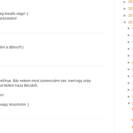
►
20
►
20
eg kreatív vagy!:-)
►
20
rázslatos!
▼
20
0
►
►
►
ni a díjhoz!!!:)
►
►
1
►
►
►
yik előnye. Bár nekem most szerencsém van, mert egy szép
►
al tértem haza Bécsből.
►
en!
►
▼
vagy, köszönöm :)
9