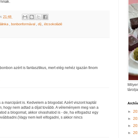
imnak.
m:
21:48
álinka
,
bonbonformával
,
díj
,
étcsokoládé
bonbon azért is fantasztikus, mert elég nehéz igazán finom
1
Milyen
tárolj
 a marcipánt is. Kedvelem a blogodat. Azért viszont kaptál
Archí
m, hogy nem adtad a díjat tovább. A véleményem meg van a
►
20
atod a blogomat, akkor olvashatod is - de, ha elfogadsz egy
is továbbadni.(Vagy nem kell elfogadni, s akkor nincs
►
20
►
20
7
►
20