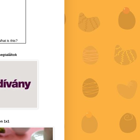
hat is this?
 megtaláltok
n 1x1