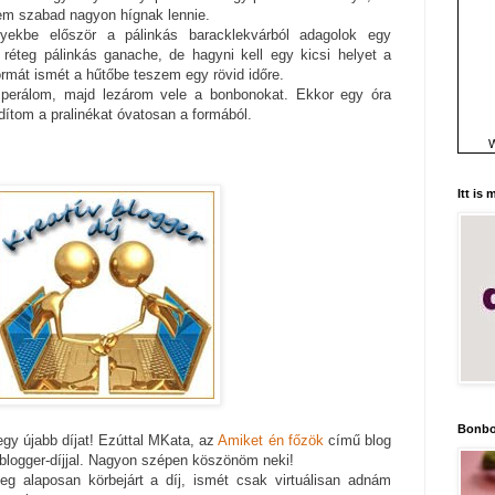
nem szabad nagyon hígnak lennie.
lyekbe először a pálinkás baracklekvárból adagolok egy
 réteg pálinkás ganache, de hagyni kell egy kicsi helyet a
ormát ismét a hűtőbe teszem egy rövid időre.
mperálom, majd lezárom vele a bonbonokat. Ekkor egy óra
dítom a pralinékat óvatosan a formából.
W
Itt is
Bonbo
egy újabb díjat! Ezúttal MKata, az
Amiket én főzök
című blog
 blogger-díjjal. Nagyon szépen köszönöm neki!
eg alaposan körbejárt a díj, ismét csak virtuálisan adnám