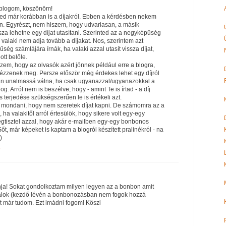
a blogom, köszönöm!
ed már korábban is a díjakról. Ebben a kérdésben nekem
. Egyrészt, nem hiszem, hogy udvariasan, a másik
za lehetne egy díjat utasítani. Szerinted az a negyképűség
y valaki nem adja tovább a díjakat. Nos, szerintem azt
g számlájára írnák, ha valaki azzal utasít vissza díjat,
tt belőle.
zem, hogy az olvasók azért jönnek például erre a blogra,
nézzenek meg. Persze először még érdekes lehet egy díjról
tán unalmassá válna, ha csak ugyanazzal/ugyanazokkal a
log. Arról nem is beszélve, hogy - amint Te is írtad - a díj
 terjedése szükségszerűen le is értékeli azt.
 mondani, hogy nem szeretek díjat kapni. De számomra az a
ha valakitől arról értesülök, hogy sikere volt egy-egy
gtisztel azzal, hogy akár e-mailben egy-egy bonbonos
t, már képeket is kaptam a blogról készített pralinékról - na
)
9
ja! Sokat gondolkoztam milyen legyen az a bonbon amit
lok (kezdő lévén a bonbonozásban nem fogok hozzá
t már tudom. Ezt imádni fogom! Köszi