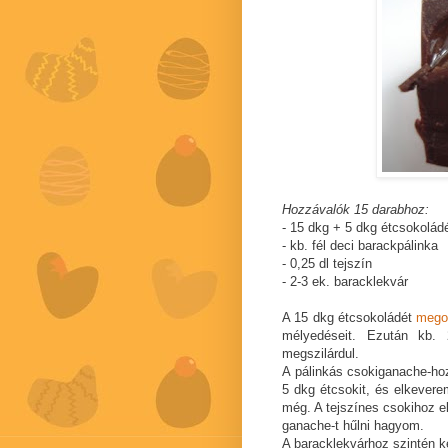
Hozzávalók 15 darabhoz:
- 15 dkg + 5 dkg étcsokolád
- kb. fél deci barackpálinka
- 0,25 dl tejszín
- 2-3 ek. baracklekvár
A 15 dkg étcsokoládét
mego
mélyedéseit. Ezután kb.
megszilárdul.
A pálinkás csokiganache-ho
5 dkg étcsokit, és elkevere
még. A tejszínes csokihoz e
ganache-t hűlni hagyom.
A baracklekvárhoz szintén ke