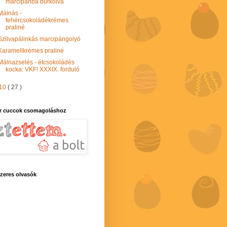
marcipánba burkolva
Málnás -
fehércsokoládékrémes
praliné
Szilvapálinkás marcipángolyó
Karamellkrémes praliné
Málnazselés - étcsokoládés
kocka: VKF! XXXIX. forduló
10
( 27 )
r cuccok csomagoláshoz
zeres olvasók