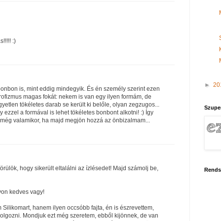
!!!! :)
►
20
onbon is, mint eddig mindegyik. És én személy szerint ezen
ofizmus magas fokát: nekem is van egy ilyen formám, de
yetlen tökéletes darab se került ki belőle, olyan zegzugos...
Szupe
 ezzel a formával is lehet tökéletes bonbont alkotni! :) Így
 még valamikor, ha majd megjön hozzá az önbizalmam...
ülök, hogy sikerült eltalálni az ízlésedet! Majd számolj be,
Rends
yon kedves vagy!
Silikomart, hanem ilyen occsóbb fajta, én is észrevettem,
lgozni. Mondjuk ezt még szeretem, ebből kijönnek, de van