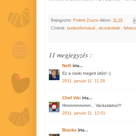
Bejegyezte:
Praliné Zsuzsi
dátum:
11:19
Címkék:
bonbonformával
,
étcsokoládé
,
fehérc
11 megjegyzés :
Nelli
írta...
Ez a csoki megint ütős!:-)
2011. január 11. 11:28
Chef Viki
írta...
Hmmmmmmm... Varázslatos!!!
2011. január 11. 12:01
Bianka
írta...