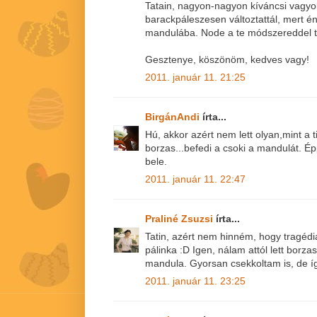
Tatain, nagyon-nagyon kíváncsi vagyok 
barackpáleszesen változtattál, mert é
mandulába. Node a te módszereddel tö
Gesztenye, köszönöm, kedves vagy!
2011. január 11. 21:25
BirgánAndi
írta...
Hú, akkor azért nem lett olyan,mint a 
borzas...befedi a csoki a mandulát. Ép
bele.
2011. január 11. 22:47
Praliné Zsuzsi
írta...
Tatin, azért nem hinném, hogy tragédia
pálinka :D Igen, nálam attól lett borza
mandula. Gyorsan csekkoltam is, de íg
2011. január 11. 23:25