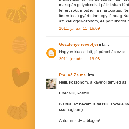
marcipán golyóbisokat pálinkában fürd
fehércsoki, most jön a mártogatás. N
finom lesz) gyártottam egy jó adag Na
azt kell kigolyozónom, és porcukorba f
2011. január 11. 16:09
Gesztenye receptjei
írta...
Nagyon klassz lett, jó párosítás ez is !
2011. január 11. 19:03
Praliné Zsuzsi
írta...
Nelli, köszönöm, a kávétól tényleg az!
Chef Viki, köszi!!
Bianka, az nekem is tetszik, sokféle m
csomagban:)
Autumn, üdv a blogon!