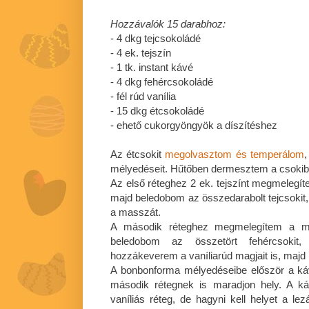
Hozzávalók 15 darabhoz:
- 4 dkg tejcsokoládé
- 4 ek. tejszín
- 1 tk. instant kávé
- 4 dkg fehércsokoládé
- fél rúd vanília
- 15 dkg étcsokoládé
- ehető cukorgyöngyök a díszítéshez
Az étcsokit
megolvasztom és temperálom
mélyedéseit. Hűtőben dermesztem a csokibu
Az első réteghez 2 ek. tejszínt megmelegíte
majd beledobom az összedarabolt tejcsokit,
a masszát.
A második réteghez megmelegítem a mar
beledobom az összetört fehércsoki
hozzákeverem a vaníliarúd magjait is, maj
A bonbonforma mélyedéseibe először a ká
második rétegnek is maradjon hely. A ká
vaníliás réteg, de hagyni kell helyet a le