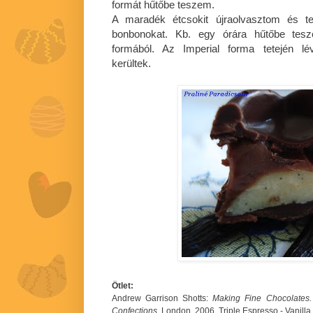
formát hűtőbe teszem.
A maradék étcsokit újraolvasztom és t
bonbonokat. Kb. egy órára hűtőbe tesz
formából. Az Imperial forma tetején l
kerültek.
Ötlet:
Andrew Garrison Shotts:
Making Fine Chocolates. 
Confections.
London, 2006. Triple Espresso - Vanilla