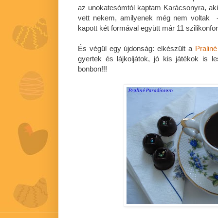
az unokatesómtól kaptam Karácsonyra, aki 
vett nekem, amilyenek még nem voltak - 
kapott két formával együtt már 11 szilikonf
És végül egy újdonság: elkészült a
Praliné
gyertek és lájkoljátok, jó kis játékok is
bonbon!!!