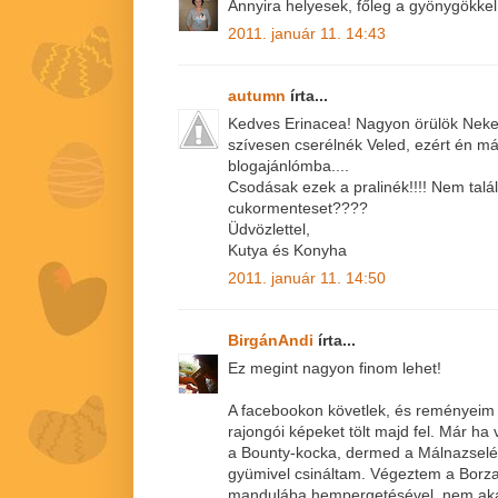
Annyira helyesek, főleg a gyönygökkel
2011. január 11. 14:43
autumn
írta...
Kedves Erinacea! Nagyon örülök Neked
szívesen cserélnék Veled, ezért én már 
blogajánlómba....
Csodásak ezek a pralinék!!!! Nem talá
cukormenteset????
Üdvözlettel,
Kutya és Konyha
2011. január 11. 14:50
BirgánAndi
írta...
Ez megint nagyon finom lehet!
A facebookon követlek, és reményeim s
rajongói képeket tölt majd fel. Már ha
a Bounty-kocka, dermed a Málnazselés
gyümivel csináltam. Végeztem a Borza
mandulába hempergetésével, nem akar