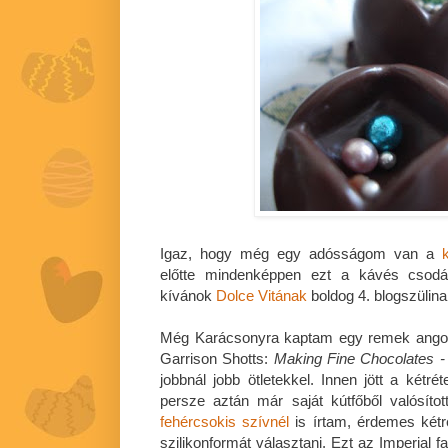
Igaz, hogy még egy adósságom van a
előtte mindenképpen ezt a kávés csodát
kívánok
Dolce Vitának
boldog 4. blogszülina
Még Karácsonyra kaptam egy remek angol
Garrison Shotts:
Making Fine Chocolates 
jobbnál jobb ötletekkel. Innen jött a kétrét
persze aztán már saját kútfőből valósí
fehércsokis szívnél
is írtam, érdemes kétr
szilikonformát választani. Ezt az Imperial 