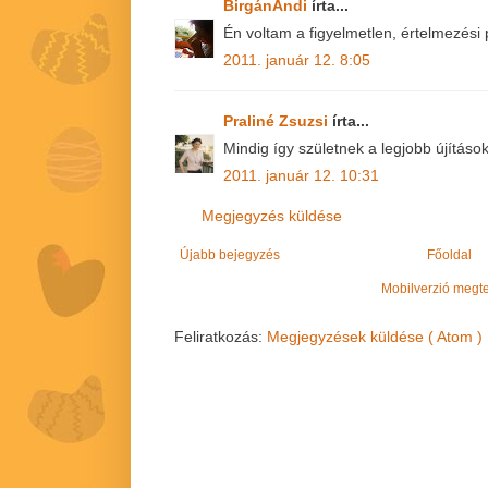
BirgánAndi
írta...
Én voltam a figyelmetlen, értelmezési 
2011. január 12. 8:05
Praliné Zsuzsi
írta...
Mindig így születnek a legjobb újítások 
2011. január 12. 10:31
Megjegyzés küldése
Újabb bejegyzés
Főoldal
Mobilverzió megt
Feliratkozás:
Megjegyzések küldése ( Atom )