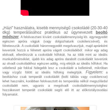
„Házi” használatra, kisebb mennyiségű csokoládé (20-30-40
dkg) temperálásához praktikus az úgynevezett
beoltó
módszer
. A felolvasztani kívánt csokoládémennyiség kb. egynegyedét
egészen apróra vágjuk (vagy dolgozhatunk csokilencsével), és
félretesszük. A csokoládé háromnegyedét megolvasztjuk, majd apránként
keverünk hozzá a félretett apróra vágott csokoládéból: mikor egy adag
elolvadt, ellenőrizzük a csokoládé hőfokát, ha az több mint az ideális
munkahőmérséklet, újabb kis adag apróra darabolt csokoládét keverünk
az olvadt csokoládéhoz egészen addig, míg elérjük az ideális hőfokot. Ha
véletlenül pár fokkal hidegebb lesz a csokoládé a kelleténél, mikróban
Figyelem:
vagy vízgőz fölött az ideális hőfokig melegítjük.
a
beoltáshoz csak temperált csokoládét (bolti táblás vagy csokilencse)
lehet használni, korábban felolvasztott és temperálás nélkül megszilárdul
csokoládét nem, ugyanis a megolvadt csokoládémennyiséghez
hozzákevert temperált csokoládé segíti elő itt az előkristályosodási
folyamatot.