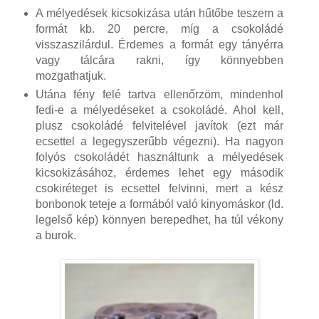
A mélyedések kicsokizása után hűtőbe teszem a
formát kb. 20 percre, míg a csokoládé
visszaszilárdul. Érdemes a formát egy tányérra
vagy tálcára rakni, így könnyebben
mozgathatjuk.
Utána fény felé tartva ellenőrzöm, mindenhol
fedi-e a mélyedéseket a csokoládé. Ahol kell,
plusz csokoládé felvitelével javítok (ezt már
ecsettel a legegyszerűbb végezni). Ha nagyon
folyós csokoládét használtunk a mélyedések
kicsokizásához, érdemes lehet egy második
csokiréteget is ecsettel felvinni, mert a kész
bonbonok teteje a formából való kinyomáskor (ld.
legelső kép) könnyen berepedhet, ha túl vékony
a burok.