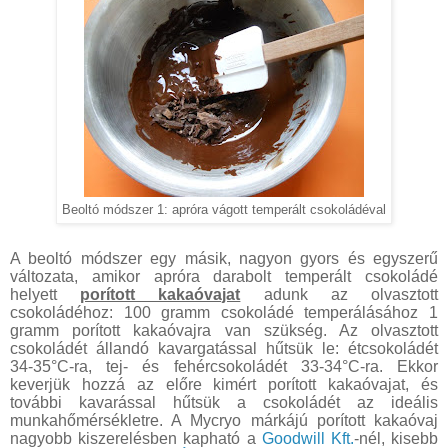
Beoltó módszer 1: apróra vágott temperált csokoládéval
A beoltó módszer egy másik, nagyon gyors és egyszerű
változata, amikor apróra darabolt temperált csokoládé
helyett
porított kakaóvajat
adunk az olvasztott
csokoládéhoz: 100 gramm csokoládé temperálásához 1
gramm porított kakaóvajra van szükség. Az olvasztott
csokoládét állandó kavargatással hűtsük le: étcsokoládét
34-35°C-ra, tej- és fehércsokoládét 33-34°C-ra. Ekkor
keverjük hozzá az előre kimért porított kakaóvajat, és
további kavarással hűtsük a csokoládét az ideális
munkahőmérsékletre. A Mycryo márkájú porított kakaóvaj
nagyobb kiszerelésben kapható a
Goodwill Kft.
-nél, kisebb