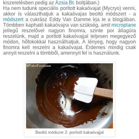
kiszerelésben pedig az
Ázsia Bt.
boltjában.)
Ha nem tudunk speciális porított kakaóvajat (Mycryo) venni,
akkor is választhatjuk a kakaóvajas beoltó módszert - a
módszert
a cukrász Eddy Van Damme írja le a blogjában.
Tömbben kapható kakaóvajra van szükség, amit
microplane
jellegű reszelővel nagyon finomra, szinte por állagúra
reszelünk, majd a porított kakaóvajjal teljesen megegyező
módon, hőfokokkal használhatjuk. A lényeg, hogy nagyon
finomra kell reszelni a kakaóvajat. Érdemes mindig csak
annyit reszelni a tömbből, amennyit fel is használunk.
Beoltó módszer 2: porított kakaóvajjal