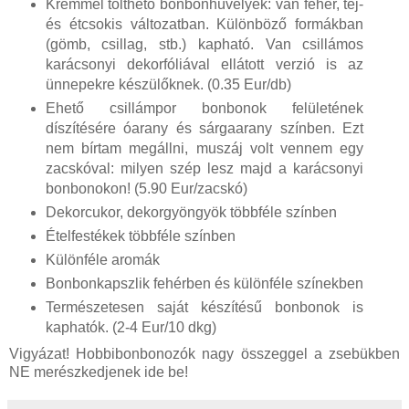
Krémmel tölthető bonbonhüvelyek: van fehér, tej-
és étcsokis változatban. Különböző formákban
(gömb, csillag, stb.) kapható. Van csillámos
karácsonyi dekorfóliával ellátott verzió is az
ünnepekre készülőknek. (0.35 Eur/db)
Ehető csillámpor bonbonok felületének
díszítésére óarany és sárgaarany színben. Ezt
nem bírtam megállni, muszáj volt vennem egy
zacskóval: milyen szép lesz majd a karácsonyi
bonbonokon! (5.90 Eur/zacskó)
Dekorcukor, dekorgyöngyök többféle színben
Ételfestékek többféle színben
Különféle aromák
Bonbonkapszlik fehérben és különféle színekben
Természetesen saját készítésű bonbonok is
kaphatók. (2-4 Eur/10 dkg)
Vigyázat! Hobbibonbonozók nagy összeggel a zsebükben
NE merészkedjenek ide be!