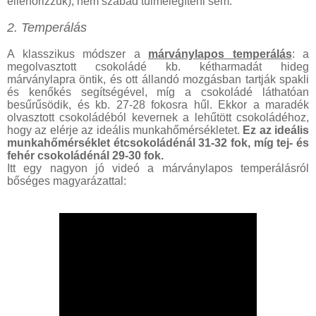
ellenőrizzük), nem szabad túlmelegíteni sem.
2. Temperálás
A klasszikus módszer a
márványlapos temperálás
: a
megolvasztott csokoládé kb. kétharmadát hideg
márványlapra öntik, és ott állandó mozgásban tartják spakli
és kenőkés segítségével, míg a csokoládé láthatóan
besűrűsödik, és kb. 27-28 fokosra hűl. Ekkor a maradék
olvasztott csokoládéból kevernek a lehűtött csokoládéhoz,
hogy az elérje az ideális munkahőmérsékletet.
Ez az ideális
munkahőmérséklet étcsokoládénál 31-32 fok, míg tej- és
fehér csokoládénál 29-30 fok.
Itt egy nagyon jó videó a márványlapos temperálásról
bőséges magyarázattal: