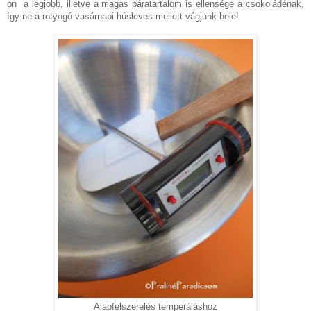
on a legjobb, illetve a magas páratartalom is ellensége a csokoládénak,
így ne a rotyogó vasárnapi húsleves mellett vágjunk bele!
Alapfelszerelés temperáláshoz