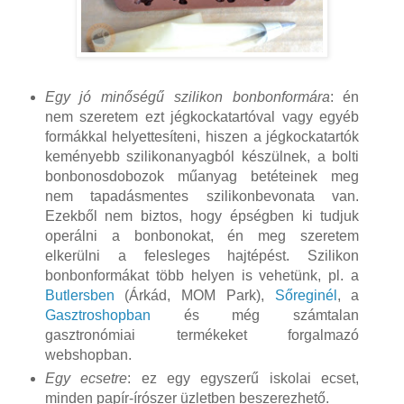
Egy jó minőségű szilikon bonbonformára
: én
nem szeretem ezt jégkockatartóval vagy egyéb
formákkal helyettesíteni, hiszen a jégkockatartók
keményebb szilikonanyagból készülnek, a bolti
bonbonosdobozok műanyag betéteinek meg
nem tapadásmentes szilikonbevonata van.
Ezekből nem biztos, hogy épségben ki tudjuk
operálni a bonbonokat, én meg szeretem
elkerülni a felesleges hajtépést. Szilikon
bonbonformákat több helyen is vehetünk, pl. a
Butlersben
(Árkád, MOM Park),
Sőreginél
, a
Gasztroshopban
és még számtalan
gasztronómiai termékeket forgalmazó
webshopban.
Egy ecsetre
: ez egy egyszerű iskolai ecset,
minden papír-írószer üzletben beszerezhető.