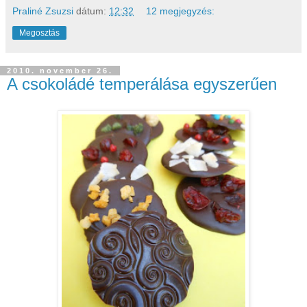
Praliné Zsuzsi
dátum:
12:32
12 megjegyzés:
Megosztás
2010. november 26.
A csokoládé temperálása egyszerűen