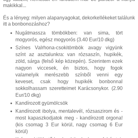
makikkal...
És a lényeg: milyen alapanyagokat, dekorkellékeket találunk
itt a bonbonozáshoz?
Nugátmassza tömbökben: van sima, tört
mogyorós, egész mogyorós (3.40 Eur/10 dkg)
Színes Valrhona-csokitömbök avagy vigyünk
színt az asztalunkra: van rózsaszín, hupikék,
zöld, sárga (felső kép közepén). Szerintem ezek
nagyon viccesek, én biztos, hogy fogok
valamelyik merészebb színből venni egy
keveset, csak hogy hupikék bonbonnal
sokkolhassam szeretteimet Karácsonykor. (2.90
Eur/10 dkg)
Kandírozott gyümölcsök
Kandírozott ibolya, mentalevél, rózsaszirom és -
most kapaszkodjatok meg - kandírozott orgona!
(kis csomag 3 Eur körül, nagy csomag 6 Eur
körül)