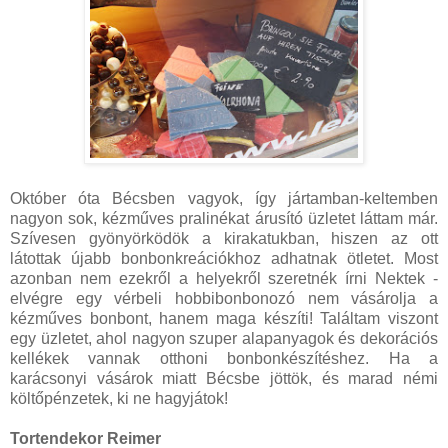
Október óta Bécsben vagyok, így jártamban-keltemben
nagyon sok, kézműves pralinékat árusító üzletet láttam már.
Szívesen gyönyörködök a kirakatukban, hiszen az ott
látottak újabb bonbonkreációkhoz adhatnak ötletet. Most
azonban nem ezekről a helyekről szeretnék írni Nektek -
elvégre egy vérbeli hobbibonbonozó nem vásárolja a
kézműves bonbont, hanem maga készíti! Találtam viszont
egy üzletet, ahol nagyon szuper alapanyagok és dekorációs
kellékek vannak otthoni bonbonkészítéshez. Ha a
karácsonyi vásárok miatt Bécsbe jöttök, és marad némi
költőpénzetek, ki ne hagyjátok!
Tortendekor Reimer