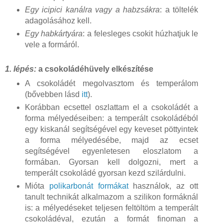
Egy icipici kanálra vagy a habzsákra
: a töltelék
adagolásához kell.
Egy habkártyára
: a felesleges csokit húzhatjuk le
vele a formáról.
1. lépés:
a csokoládéhüvely elkészítése
A csokoládét megolvasztom és temperálom
(bővebben lásd
itt
).
Korábban ecsettel oszlattam el a csokoládét a
forma mélyedéseiben: a temperált csokoládéból
egy kiskanál segítségével egy keveset pöttyintek
a forma mélyedésébe, majd az ecset
segítségével egyenletesen eloszlatom a
formában. Gyorsan kell dolgozni, mert a
temperált csokoládé gyorsan kezd szilárdulni.
Mióta
polikarbonát formákat
használok, az ott
tanult technikát alkalmazom a szilikon formáknál
is: a mélyedéseket teljesen feltöltöm a temperált
csokoládéval, ezután a formát finoman a