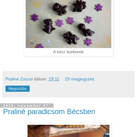
A kész bonbonok
Praliné Zsuzsi
dátum:
19:11
29 megjegyzés:
Megosztás
2010. november 27.
Praliné paradicsom Bécsben