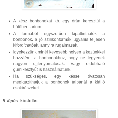
A kész bonbonokat kb. egy órán keresztül a
hűtőben tartom.
A formából egyszerűen kipattinthatók a
bonbonok, a jó szilikonformák ugyanis teljesen
kifordíthatóak, annyira rugalmasak.
Igyekezzünk minél kevesebb helyen a kezünkkel
hozzáérni a bonbonokhoz, hogy ne legyenek
nagyon ujjlenyomatosak. Vagy eldobható
gumikesztyűt is használhatunk.
Ha szükséges, egy késsel óvatosan
megigazíthatjuk a bonbonok talpánál a kiálló
csokirészeket.
5. lépés
: kóstolás...