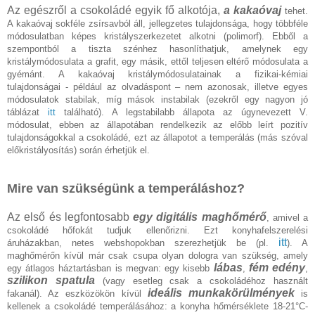
Az egészről a csokoládé egyik fő alkotója,
a kakaóvaj
tehet.
A kakaóvaj sokféle zsírsavból áll, jellegzetes tulajdonsága, hogy többféle
módosulatban képes kristályszerkezetet alkotni (polimorf). Ebből a
szempontból a tiszta szénhez hasonlíthatjuk, amelynek egy
kristálymódosulata a grafit, egy másik, ettől teljesen eltérő módosulata a
gyémánt. A kakaóvaj kristálymódosulatainak a fizikai-kémiai
tulajdonságai - például az olvadáspont – nem azonosak, illetve egyes
módosulatok stabilak, míg mások instabilak (ezekről egy nagyon jó
táblázat
itt
található). A legstabilabb állapota az úgynevezett V.
módosulat, ebben az állapotában rendelkezik az előbb leírt pozitív
tulajdonságokkal a csokoládé, ezt az állapotot a temperálás (más szóval
előkristályosítás) során érhetjük el.
Mire van szükségünk a temperáláshoz?
Az első és legfontosabb
egy digitális maghőmérő
, amivel a
csokoládé hőfokát tudjuk ellenőrizni. Ezt konyhafelszerelési
itt
áruházakban, netes webshopokban szerezhetjük be (pl.
). A
maghőmérőn kívül már csak csupa olyan dologra van szükség, amely
lábas
fém edény
egy átlagos háztartásban is megvan: egy kisebb
,
,
szilikon spatula
(vagy esetleg csak a csokoládéhoz használt
ideális munkakörülmények
fakanál). Az eszközökön kívül
is
kellenek a csokoládé temperálásához: a konyha hőmérséklete 18-21°C-