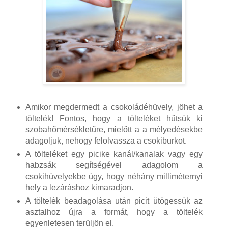
Amikor megdermedt a csokoládéhüvely, jöhet a
töltelék! Fontos, hogy a tölteléket hűtsük ki
szobahőmérsékletűre, mielőtt a a mélyedésekbe
adagoljuk, nehogy felolvassza a csokiburkot.
A tölteléket egy picike kanál/kanalak vagy egy
habzsák segítségével adagolom a
csokihüvelyekbe úgy, hogy néhány milliméternyi
hely a lezáráshoz kimaradjon.
A töltelék beadagolása után picit ütögessük az
asztalhoz újra a formát, hogy a töltelék
egyenletesen terüljön el.