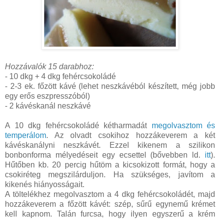
Hozzávalók 15 darabhoz:
- 10 dkg + 4 dkg fehércsokoládé
- 2-3 ek. főzött kávé (lehet neszkávéból készített, még jobb
egy erős eszpresszóból)
- 2 kávéskanál neszkávé
A 10 dkg fehércsokoládé kétharmadát
megolvasztom és
temperálom
. Az olvadt csokihoz hozzákeverem a két
kávéskanályni neszkávét. Ezzel kikenem a szilikon
bonbonforma mélyedéseit egy ecsettel (bővebben ld.
itt
).
Hűtőben kb. 20 percig hűtöm a kicsokizott formát, hogy a
csokiréteg megszilárduljon. Ha szükséges, javítom a
kikenés hiányosságait.
A töltelékhez megolvasztom a 4 dkg fehércsokoládét, majd
hozzákeverem a főzött kávét: szép, sűrű egynemű krémet
kell kapnom. Talán furcsa, hogy ilyen egyszerű a krém