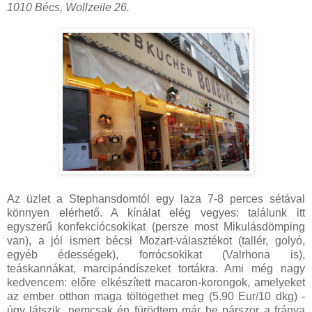
1010 Bécs, Wollzeile 26.
Az üzlet a Stephansdomtól egy laza 7-8 perces sétával
könnyen elérhető. A kínálat elég vegyes: találunk itt
egyszerű konfekciócsokikat (persze most Mikulásdömping
van), a jól ismert bécsi Mozart-választékot (tallér, golyó,
egyéb édességek), forrócsokikat (Valrhona is),
teáskannákat, marcipándíszeket tortákra. Ami még nagy
kedvencem: előre elkészített macaron-korongok, amelyeket
az ember otthon maga töltögethet meg (5.90 Eur/10 dkg) -
úgy látszik, nemcsak én fürödtem már be párszor a fránya