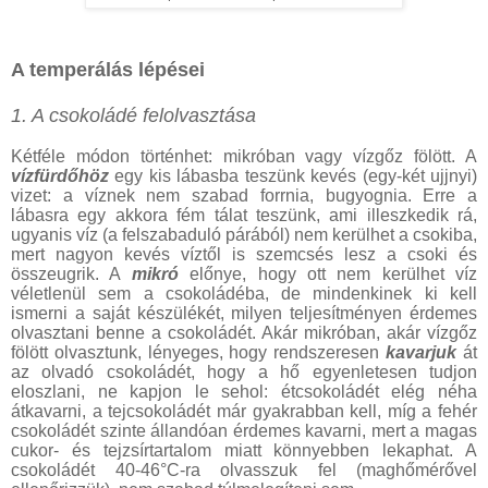
A temperálás lépései
1. A csokoládé felolvasztása
Kétféle módon történhet: mikróban vagy vízgőz fölött. A
vízfürdőhöz
egy kis lábasba teszünk kevés (egy-két ujjnyi)
vizet: a víznek nem szabad forrnia, bugyognia. Erre a
lábasra egy akkora fém tálat teszünk, ami illeszkedik rá,
ugyanis víz (a felszabaduló párából) nem kerülhet a csokiba,
mert nagyon kevés víztől is szemcsés lesz a csoki és
összeugrik. A
mikró
előnye, hogy ott nem kerülhet víz
véletlenül sem a csokoládéba, de mindenkinek ki kell
ismerni a saját készülékét, milyen teljesítményen érdemes
olvasztani benne a csokoládét. Akár mikróban, akár vízgőz
fölött olvasztunk, lényeges, hogy rendszeresen
kavarjuk
át
az olvadó csokoládét, hogy a hő egyenletesen tudjon
eloszlani, ne kapjon le sehol: étcsokoládét elég néha
átkavarni, a tejcsokoládét már gyakrabban kell, míg a fehér
csokoládét szinte állandóan érdemes kavarni, mert a magas
cukor- és tejzsírtartalom miatt könnyebben lekaphat. A
csokoládét 40-46°C-ra
olvasszuk fel (maghőmérővel