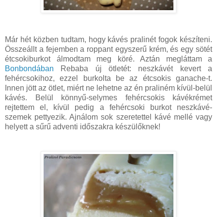
Már hét közben tudtam, hogy kávés pralinét fogok készíteni.
Összeállt a fejemben a roppant egyszerű krém, és egy sötét
étcsokiburkot álmodtam meg köré. Aztán megláttam a
Bonbondában
Rebaba új ötletét: neszkávét kevert a
fehércsokihoz, ezzel burkolta be az étcsokis ganache-t.
Innen jött az ötlet, miért ne lehetne az én praliném kívül-belül
kávés. Belül könnyű-selymes fehércsokis kávékrémet
rejtettem el, kívül pedig a fehércsoki burkot neszkávé-
szemek pettyezik. Ajnálom sok szeretettel kávé mellé vagy
helyett a sűrű adventi időszakra készülőknek!