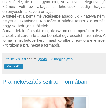
összetétele, de én nagyon meg voltam vele elégedve: jó
krémes volt az állaga, a fehércsoki pedig hagyta
érvényesülni a kávé aromáját.
A tölteléket a forma mélyedéseibe adagoljuk, kihagyva némi
helyet a lezáráshoz. Kis időre a hűtőbe tesszük a formát,
hogy szilárduljon a töltelék.
A maradék fehércsokit megolvasztom és temperálom. Ezzel
a csokival zárom le a bonbonokat egy ecsetet használva. A
forma ismét hűtőbe kerül, majd körülbelül egy óra elteltével
kifordítom a pralinékat a formából.
Praliné Zsuzsi
dátum:
19:49
8 megjegyzés:
Megosztás
Pralinékészítés szilikon formában