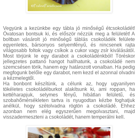
Vegyünk a kezünkbe egy tábla jó minőségű étcsokoládét!
Óvatosan bontsuk ki, és először nézzük meg a felületét! A
boltban vásárolt jó minőségű táblás csokoládék felülete
egyenletes, bársonyos selyemfényű, és nincsenek rajta
világosabb foltok vagy csíkok a cukor vagy zsír kiválásától.
Most törjünk le egy darabot a csokoládénkból! Töréskor
jellegzetes pattanó hangot hallhatunk, a csokoládé nem
szemcsésen törik, hanem egy határozott vonalban. Ha pedig
megfogunk belőle egy darabot, nem kezd el azonnal olvadni
a kézmelegtől.
Ha bonbont készítünk, a célunk az, hogy ugyanilyen
tökéletes csokoládéburkot alakítsunk ki, ami roppan, ha
kettéharapjuk, selymes fényű, hibátlan felületű, és
szobahőmérsékleten tartva is nyugodtan kézbe foghatjuk
anélkül, hogy szétolvadna rögtön a csokoládé. Ehhez
azonban nem elég egyszerűen megolvasztani, majd
visszadermeszteni a csokoládét, hanem temperálni kell.