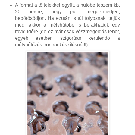
A formát a töltelékkel együtt a hűtőbe teszem kb.
20 percre, hogy picit megdermedjen,
bebőrösödjön. Ha ezután is túl folyósnak ítéljük
még, akkor a mélyhűtőbe is berakhatjuk egy
rövid időre (de ez már csak vészmegoldás lehet,
egyéb esetben szigorúan kerülendő a
mélyhűtőzés bonbonkészítésnél!!).