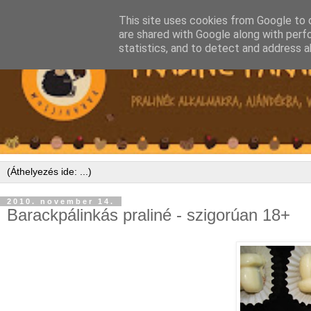
This site uses cookies from Google to d
are shared with Google along with perf
statistics, and to detect and address a
2010. november 14.
Barackpálinkás praliné - szigorúan 18+