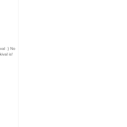
val :) No
ival is!