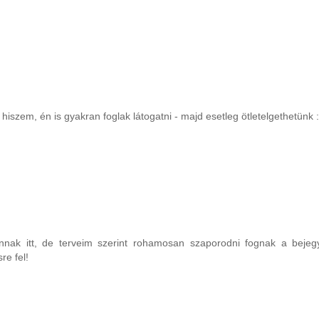
 hiszem, én is gyakran foglak látogatni - majd esetleg ötletelgethetünk :
nak itt, de terveim szerint rohamosan szaporodni fognak a bejeg
re fel!