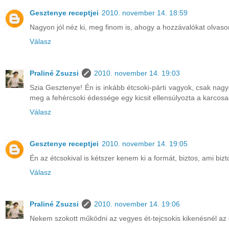
Gesztenye receptjei
2010. november 14. 18:59
Nagyon jól néz ki, meg finom is, ahogy a hozzávalókat olvasom
Válasz
Praliné Zsuzsi
2010. november 14. 19:03
Szia Gesztenye! Én is inkább étcsoki-párti vagyok, csak nag
meg a fehércsoki édessége egy kicsit ellensúlyozta a karcosab
Válasz
Gesztenye receptjei
2010. november 14. 19:05
Én az étcsokival is kétszer kenem ki a formát, biztos, ami bizt
Válasz
Praliné Zsuzsi
2010. november 14. 19:06
Nekem szokott működni az vegyes ét-tejcsokis kikenésnél az 