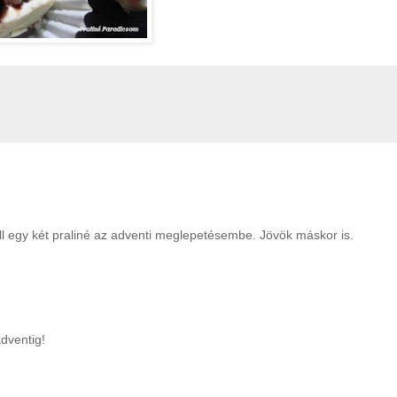
Kell egy két praliné az adventi meglepetésembe. Jövök máskor is.
adventig!