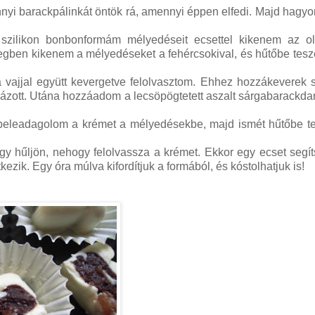
nyi barackpálinkát öntök rá, amennyi éppen elfedi. Majd hagy
 szilikon bonbonformám mélyedéseit ecsettel kikenem az olv
étegben kikenem a mélyedéseket a fehércsokival, és hűtőbe tes
a vajjal együtt kevergetve felolvasztom. Ehhez hozzákeverek 
 ázott. Utána hozzáadom a lecsöpögtetett aszalt sárgabarackda
al beleadagolom a krémet a mélyedésekbe, majd ismét hűtőbe 
ogy hűljön, nehogy felolvassza a krémet. Ekkor egy ecset segí
zik. Egy óra múlva kifordítjuk a formából, és kóstolhatjuk is!