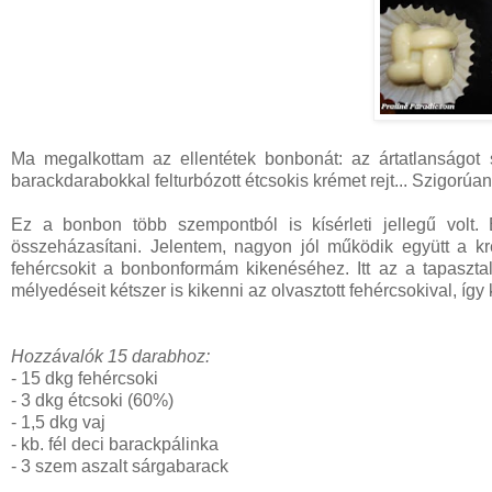
Ma megalkottam az ellentétek bonbonát: az ártatlanságot su
barackdarabokkal felturbózott étcsokis krémet rejt... Szigorúan 
Ez a bonbon több szempontból is kísérleti jellegű volt.
összeházasítani. Jelentem, nagyon jól működik együtt a k
fehércsokit a bonbonformám kikenéséhez. Itt az a tapasztal
mélyedéseit kétszer is kikenni az olvasztott fehércsokival, í
Hozzávalók 15 darabhoz:
- 15 dkg fehércsoki
- 3 dkg étcsoki (60%)
- 1,5 dkg vaj
- kb. fél deci barackpálinka
- 3 szem aszalt sárgabarack