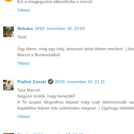
Ezt a megjegyzést eltávolította a szerző.
Válasz
Rebaba
2010. november 16. 20:50
Szia!
Úgy látom, még egy hely, ahonnan lehet ihletet meríteni :) Azt
Marcsi a Bonbondából
Válasz
Praliné Zsuzsi
2010. november 16. 21:11
Szia Marcsi!
Nagyon örülök, hogy benéztél!
A Te szuper blogodhoz képest még csak ötletmorzsák van
legalábbis fejben már sokminden megvan :) Úgyhogy ötletelés
Válasz