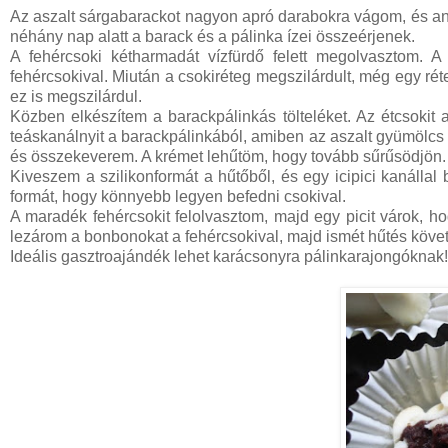
Az aszalt sárgabarackot nagyon apró darabokra vágom, és an
néhány nap alatt a barack és a pálinka ízei összeérjenek.
A fehércsoki kétharmadát vízfürdő felett megolvasztom. A
fehércsokival. Miután a csokiréteg megszilárdult, még egy r
ez is megszilárdul.
Közben elkészítem a barackpálinkás tölteléket. Az étcsokit 
teáskanálnyit a barackpálinkából, amiben az aszalt gyümölcs
és összekeverem. A krémet lehűtöm, hogy tovább sűrűsödjön.
Kiveszem a szilikonformát a hűtőből, és egy icipici kanáll
formát, hogy könnyebb legyen befedni csokival.
A maradék fehércsokit felolvasztom, majd egy picit várok, h
lezárom a bonbonokat a fehércsokival, majd ismét hűtés követke
Ideális gasztroajándék lehet karácsonyra pálinkarajongóknak!