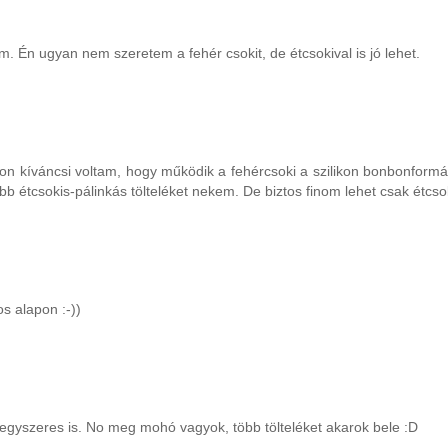
. Én ugyan nem szeretem a fehér csokit, de étcsokival is jó lehet.
yon kíváncsi voltam, hogy működik a fehércsoki a szilikon bonbonformá
b étcsokis-pálinkás tölteléket nekem. De biztos finom lehet csak étcsok
os alapon :-))
egyszeres is. No meg mohó vagyok, több tölteléket akarok bele :D