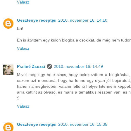
Válasz
Gesztenye receptjei
2010. november 16. 14:10
Eri!
Én is átvittem egy külön blogba a csokikat, de még nem tudo
Válasz
Praliné Zsuzsi
2010. november 16. 14:49
Mivel még egy hete sincs, hogy belekezdtem a blogírásba
eszem azt mondaná, hogy ha lenne egy olyan jól bejáratott,
hanem a meglévőben valami feltűnő helyre kitenném képpel
arra kattint az olvasó, és máris a tematikus részben van, és n
:)
Válasz
Gesztenye receptjei
2010. november 16. 15:35