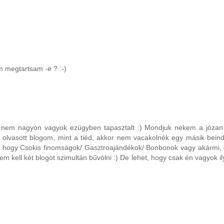
m megtartsam -e ? :-)
, nem nagyon vagyok ezügyben tapasztalt :) Mondjuk nekem a józan 
 olvasott blogom, mint a tiéd, akkor nem vacakolnék egy másik beind
, hogy Csokis finomságok/ Gasztroajándékok/ Bonbonok vagy akármi, 
em kell két blogot szimultán bűvölni :) De lehet, hogy csak én vagyok il