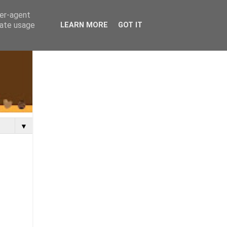
ser-agent
rate usage
LEARN MORE
GOT IT
▼