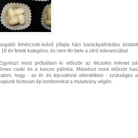
galló fehércsoki-külső jófajta házi barackpálinkába áztatott
18 év feletti kategória, és nem fér bele a zéró toleranciába!
 Egyrészt most próbáltam ki először az étcsokis krémet pál
rémes csoki és a karcos pálinka. Másrészt most először has
atom, hogy - az ét- és tejcsokival ellentétben - szükséges 
gy kapunk biztosan ép bonbonokat a mutatvány végén.