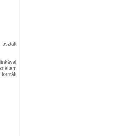
 asztalt
inkával
ználtam
a formák