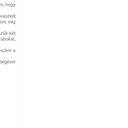
om, hogy
asztott
zem, míg
szűk két
rabokat,
teszem a
tségével