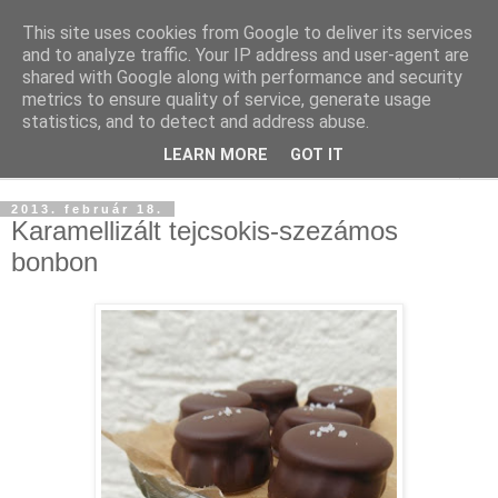
This site uses cookies from Google to deliver its services
and to analyze traffic. Your IP address and user-agent are
shared with Google along with performance and security
metrics to ensure quality of service, generate usage
statistics, and to detect and address abuse.
LEARN MORE
GOT IT
▼
2013. február 18.
Karamellizált tejcsokis-szezámos
bonbon