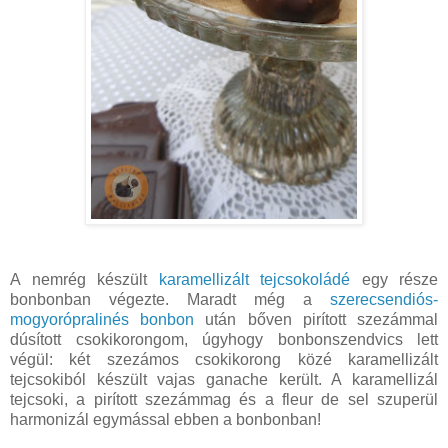
A nemrég készült
karamellizált tejcsokoládé
egy része
bonbonban végezte. Maradt még a
szerecsendiós-
mogyorópralinés bonbon
után bőven pirított szezámmal
dúsított csokikorongom, úgyhogy bonbonszendvics lett
végül: két szezámos csokikorong közé karamellizált
tejcsokiból készült vajas ganache került. A karamellizál
tejcsoki, a pirított szezámmag és a fleur de sel szuperül
harmonizál egymással ebben a bonbonban!