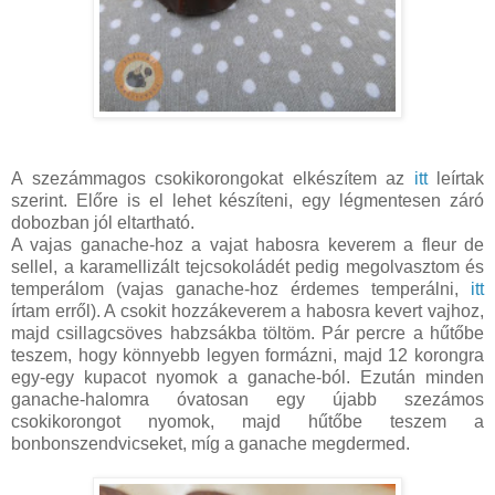
A szezámmagos csokikorongokat elkészítem az
itt
leírtak
szerint. Előre is el lehet készíteni, egy légmentesen záró
dobozban jól eltartható.
A vajas ganache-hoz a vajat habosra keverem a fleur de
sellel, a karamellizált tejcsokoládét pedig megolvasztom és
temperálom (vajas ganache-hoz érdemes temperálni,
itt
írtam erről). A csokit hozzákeverem a habosra kevert vajhoz,
majd csillagcsöves habzsákba töltöm. Pár percre a hűtőbe
teszem, hogy könnyebb legyen formázni, majd 12 korongra
egy-egy kupacot nyomok a ganache-ból. Ezután minden
ganache-halomra óvatosan egy újabb szezámos
csokikorongot nyomok, majd hűtőbe teszem a
bonbonszendvicseket, míg a ganache megdermed.