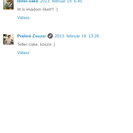
teller-cake
2013. február 19. 6:45
Itt is imádom őket!!! :)
Válasz
Praliné Zsuzsi
2013. február 19. 13:26
Teller-cake, kösziii :)
Válasz