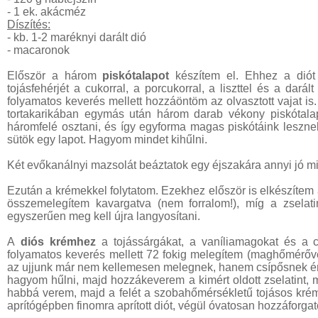
- 1 ek. akácméz
Díszítés:
- kb. 1-2 maréknyi darált dió
- macaronok
Először a három
piskótalapot
készítem el. Ehhez a diót 
tojásfehérjét a cukorral, a porcukorral, a liszttel és a da
folyamatos keverés mellett hozzáöntöm az olvasztott vajat i
tortakarikában egymás után három darab vékony piskótala
háromfelé osztani, és így egyforma magas piskótáink lesznek
sütök egy lapot. Hagyom mindet kihűlni.
Két evőkanálnyi mazsolát beáztatok egy éjszakára annyi jó m
Ezután a krémekkel folytatom. Ezekhez először is elkészítem
összemelegítem kavargatva (nem forralom!), míg a zselat
egyszerűen meg kell újra langyosítani.
A
diós krémhez
a tojássárgákat, a vaníliamagokat és a 
folyamatos keverés mellett 72 fokig melegítem (maghőmérőv
az ujjunk már nem kellemesen melegnek, hanem csípősnek érzi
hagyom hűlni, majd hozzákeverem a kimért oldott zselatint, 
habbá verem, majd a felét a szobahőmérsékletű tojásos kr
aprítógépben finomra aprított diót, végül óvatosan hozzáforga