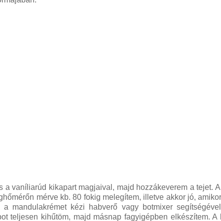
 a vaníliarúd kikapart magjaival, majd hozzákeverem a tejet. 
hőmérőn mérve kb. 80 fokig melegítem, illetve akkor jó, amiko
 a mandulakrémet kézi habverő vagy botmixer segítségével
apot teljesen kihűtöm, majd másnap fagyigépben elkészítem. A