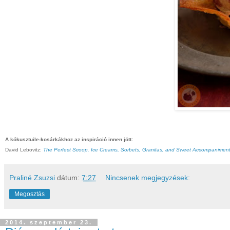
A kókusztuile-kosárkákhoz az inspiráció innen jött:
David Lebovitz:
The Perfect Scoop. Ice Creams, Sorbets, Granitas, and Sweet Accompanimen
Praliné Zsuzsi
dátum:
7:27
Nincsenek megjegyzések:
Megosztás
2014. szeptember 23.