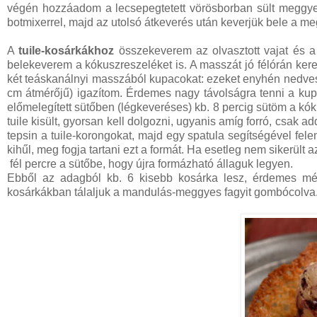
végén hozzáadom a lecsepegtetett vörösborban sült meggyet 
botmixerrel, majd az utolsó átkeverés után keverjük bele a me
A
tuile-kosárkákhoz
összekeverem az olvasztott vajat és a
belekeverem a kókuszreszeléket is. A masszát jó félórán keres
két teáskanálnyi masszából kupacokat: ezeket enyhén nedves k
cm átmérőjű) igazítom. Érdemes nagy távolságra tenni a kup
előmelegített sütőben (légkeveréses) kb. 8 percig sütöm a kók
tuile kisült, gyorsan kell dolgozni, ugyanis amíg forró, csak 
tepsin a tuile-korongokat, majd egy spatula segítségével fele
kihűl, meg fogja tartani ezt a formát. Ha esetleg nem sikerült
fél percre a sütőbe, hogy újra formázható állaguk legyen.
Ebből az adagból kb. 6 kisebb kosárka lesz, érdemes még
kosárkákban tálaljuk a mandulás-meggyes fagyit gombócolva