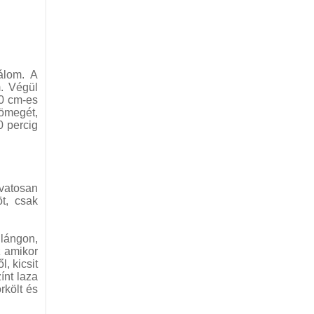
álom. A
m. Végül
20 cm-es
ömegét,
0 percig
óvatosan
t, csak
lángon,
z amikor
, kicsit
ínt laza
rkölt és