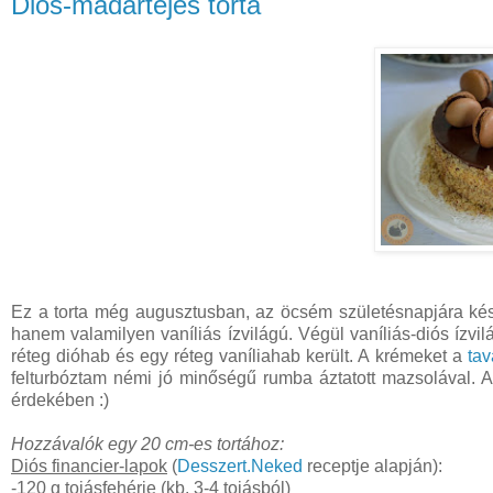
Diós-madártejes torta
Ez a torta még augusztusban, az öcsém születésnapjára ké
hanem valamilyen vaníliás ízvilágú. Végül vaníliás-diós ízvil
réteg dióhab és egy réteg vaníliahab került. A krémeket a
tav
felturbóztam némi jó minőségű rumba áztatott mazsolával. A 
érdekében :)
Hozzávalók egy 20 cm-es tortához:
Diós financier-lapok
(
Desszert.Neked
receptje alapján):
-
120 g tojásfehérje (kb. 3-4 tojásból)