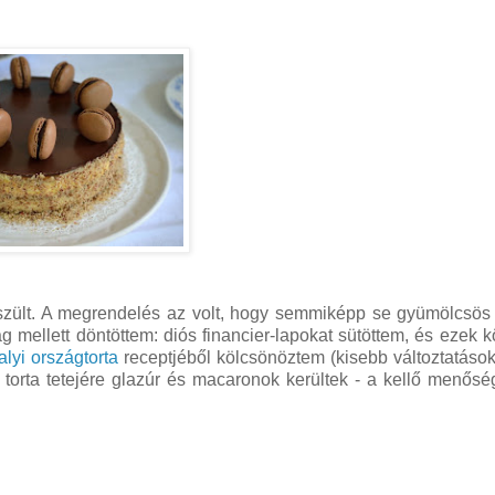
szült. A megrendelés az volt, hogy semmiképp se gyümölcsös
ág mellett döntöttem: diós financier-lapokat sütöttem, és ezek 
alyi országtorta
receptjéből kölcsönöztem (kisebb változtatások
torta tetejére glazúr és macaronok kerültek - a kellő menőség