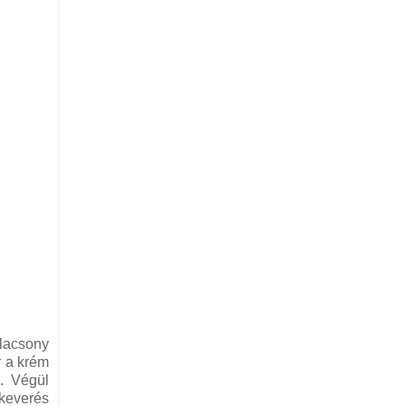
Alacsony
r a krém
. Végül
 keverés