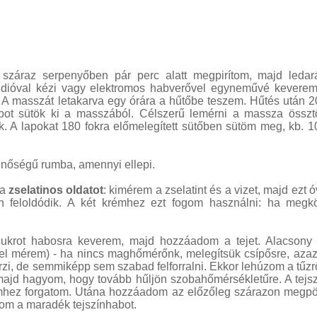
száraz serpenyőben pár perc alatt megpirítom, majd ledar
rált dióval kézi vagy elektromos habverővel egyneművé kevere
s. A masszát letakarva egy órára a hűtőbe teszem. Hűtés után 
pot sütök ki a masszából. Célszerű lemérni a massza összt
. A lapokat 180 fokra előmelegített sütőben sütöm meg, kb. 1
inőségű rumba, amennyi ellepi.
 a
zselatinos oldatot
: kimérem a zselatint és a vizet, majd ezt 
in feloldódik. A két krémhez ezt fogom használni: ha megkö
cukrot habosra keverem, majd hozzáadom a tejet. Alacsony 
el mérem) - ha nincs maghőmérőnk, melegítsük csípősre, aza
, de semmiképp sem szabad felforralni. Ekkor lehúzom a tűzről
majd hagyom, hogy tovább hűljön szobahőmérsékletűre. A tejsz
émhez forgatom. Utána hozzáadom az előzőleg szárazon megpö
tom a maradék tejszínhabot.