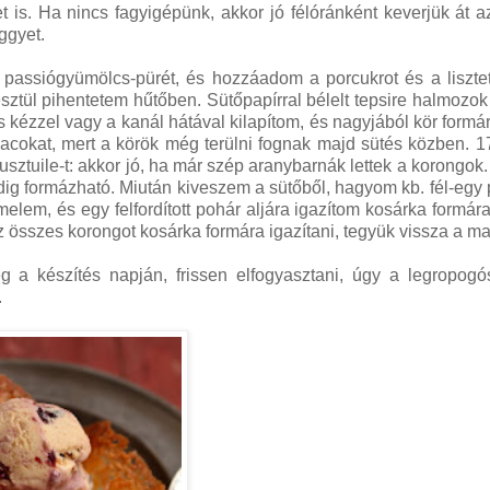
is. Ha nincs fagyigépünk, akkor jó félóránként keverjük át a
ggyet.
 passiógyümölcs-pürét, és hozzáadom a porcukrot és a liszte
ztül pihentetem hűtőben. Sütőpapírral bélelt tepsire halmozok 
ézzel vagy a kanál hátával kilapítom, és nagyjából kör formár
acokat, mert a körök még terülni fognak majd sütés közben. 1
usztuile-t: akkor jó, ha már szép aranybarnák lettek a korongok.
addig formázható. Miután kiveszem a sütőből, hagyom kb. fél-egy 
melem, és egy felfordított pohár aljára igazítom kosárka formár
 az összes korongot kosárka formára igazítani, tegyük vissza a m
 a készítés napján, frissen elfogyasztani, úgy a legropogó
.