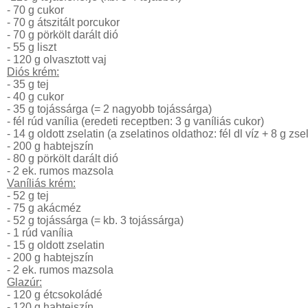
- 70 g cukor
- 70 g átszitált porcukor
- 70 g pörkölt darált dió
- 55 g liszt
- 120 g olvasztott vaj
Diós krém:
- 35 g tej
- 40 g cukor
- 35 g tojássárga (= 2 nagyobb tojássárga)
- fél rúd vanília (eredeti receptben: 3 g vaníliás cukor)
- 14 g oldott zselatin (a zselatinos oldathoz: fél dl víz + 8 g zsel
- 200 g habtejszín
- 80 g pörkölt darált dió
- 2 ek. rumos mazsola
Vaníliás krém:
- 52 g tej
- 75 g akácméz
- 52 g tojássárga (= kb. 3 tojássárga)
- 1 rúd vanília
- 15 g oldott zselatin
- 200 g habtejszín
- 2 ek. rumos mazsola
Glazúr:
- 120 g étcsokoládé
- 120 g habtejszín