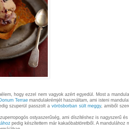
mélem, hogy ezzel nem vagyok azért egyedül. Most a mandul
Donum Terrae
mandulakrémjét használtam, ami isteni mandulaí
edig szuperül passzolt a
vörösborban sült meggy
, amiből sze
, szuperropogós ostyaszerűség, ami díszítéshez is nagyszerű é
tához
pedig készítettem már kakaóbabtöretből. A mandulához 
formájában.