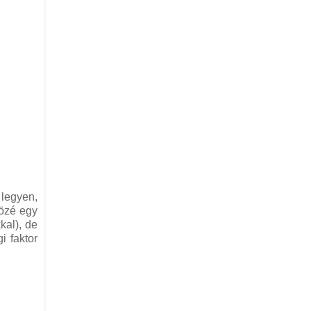
 legyen,
közé egy
kal), de
i faktor