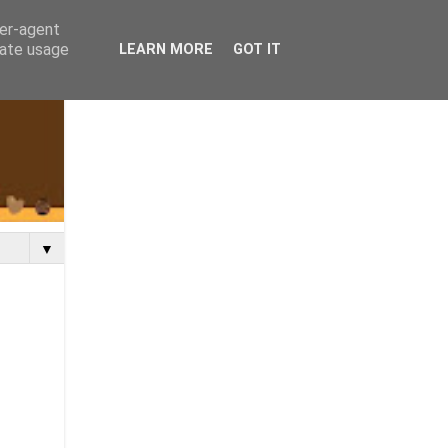
ser-agent
rate usage
LEARN MORE
GOT IT
▼