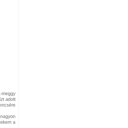
a-meggy
zt adott
rencsére
s nagyon
nekem a