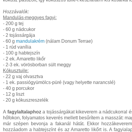
Hozzávalók:
Mandulás-meggyes fagyi:
- 200 g tej
- 60 g nádcukor
- 2 tojássárgája
- 60 g
mandulakrém
(nálam Donum Terrae)
- 1 rúd vanília
- 100 g habtejszín
- 2 ek. Amaretto likőr
- 2-3 ek. vörösborban sült meggy
Kókusztuile:
- 22 g vaj olvasztva
- 1 ek. passiógyümölcs-püré (vagy helyette narancslé)
- 40 g porcukor
- 12 g liszt
- 20 g kókuszreszelék
A
fagylaltalaphoz
a tojássárgákat kikeverem a nádcukorral és
hőfokon, folyamatos keverés mellett besűrítem a masszát: mag
már szépen bevonja a fakanál hátát. Ekkor hozzákeverem
hozzáadom a habtejszínt és az Amaretto likőrt is. A fagyial