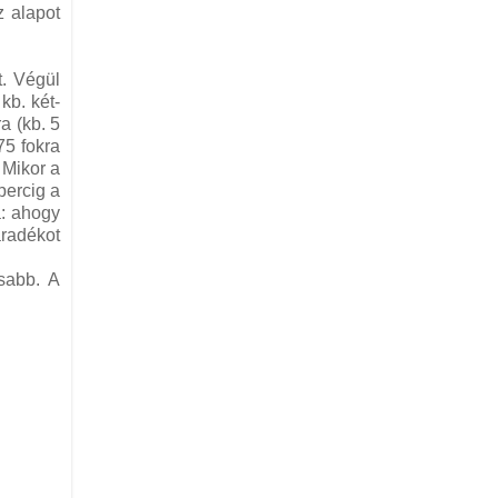
z alapot
t. Végül
kb. két-
a (kb. 5
75 fokra
 Mikor a
percig a
a: ahogy
aradékot
sabb. A