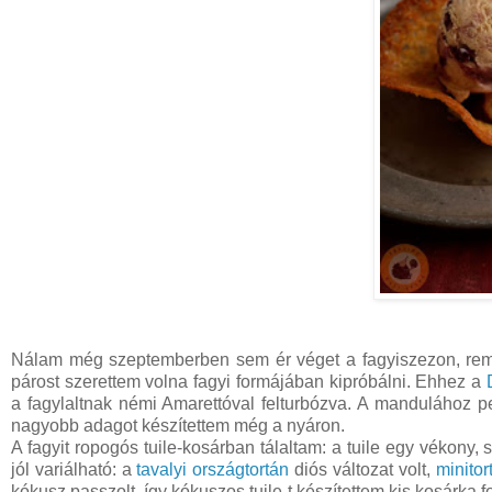
Nálam még szeptemberben sem ér véget a fagyiszezon, re
párost szerettem volna fagyi formájában kipróbálni. Ehhez a
a fagylaltnak némi Amarettóval felturbózva. A mandulához p
nagyobb adagot készítettem még a nyáron.
A fagyit ropogós tuile-kosárban tálaltam: a tuile egy vékony
jól variálható: a
tavalyi országtortán
diós változat volt,
minitor
kókusz passzolt, így kókuszos tuile-t készítettem kis kosárka 