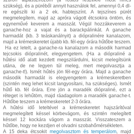
szükség), és a püréből annyit használok fel, amennyi 0,4 dl-
re egészíti ki a 2 ek. habtejszínt. A tejszínes pürét
megmelegítem, majd az apróra vágott étcsokira öntöm, és
egyneművé keverem a masszát. Végül hozzákeverem a
ganache-hoz a vajat és a barackpálinkát. A ganache
harmadát (kb. 3 teáskanálnyit) a diópralinére kanalazom,
majd a krémeskeretet újabb kb. fél-egy órára hűtőbe teszem.
Ha ez letelt, a ganache-ra kanalazom a második harmad
tejcsokis diópralinét, elegyengetem. (Ha a diópraliné a
hűtési idő alatt kezdett megszilárdulni, kicsit melegítsünk
utána, de ne legyen túl meleg, mert megolvasztja a
ganache-t!). Ismét hűtés jön fél-egy órára. Majd a ganache
második harmadát is elegyengetem a krémeskeretben
(szintén meg lehet kicsit langyosítani, ha szükséges). Ismét
hűtő kb. fél órára. Erre jön a maradék diópraliné, ezt a
réteget is lehűtöm, majd ráadagolom a maradék ganache-t.
Hűtőbe teszem a krémeskeretet 2-3 órára.
A hűtési idő leteltével a krémeskeretet hajszárítóval
megmelegített késsel körbevágom, és szintén melegített
késsel 12 kockára vágom a masszát. Visszateszem a
hűtőbe, hogy ne kezdjen el olvadni szobahőmérsékleten.
A 15 deka étcsokit
megolvasztom és temperálom
, majd