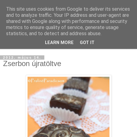
This site uses cookies from Google to deliver its services
and to analyze traffic. Your IP address and user-agent are
shared with Google along with performance and security
metrics to ensure quality of service, generate usage
statistics, and to detect and address abuse.
LEARN MORE
GOT IT
▼
2012. május 14.
Zserbon újratöltve