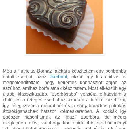
Még a Patricius Borház játékára készítettem egy bonbonba
öntött zserbót, azaz
zserbont
, akkor egy kis chilivel is
megbolondítottam, hogy kellemes kontrasztot adjon az
aszúhoz, amihez borfalatnak készítettem. Most elkészült egy
újabb, klasszikusabb, "zserbósabb" verziója: elhagytam a
chilit, és a réteges zserbóhoz akartam a formát közelíteni,
így rétegeztem a diópralinét és a sárgabarackos-pálinkás
étcsokiganache-t hatszor krémeskeretben. A kockák így
egészen hasonlítanak az "igazi" zserbóra, de mégis
meglepően más, valahogy koncentráltabb zserbóélményt
ad, ahogy beleharapáskor a ropogós praliné és a krémes