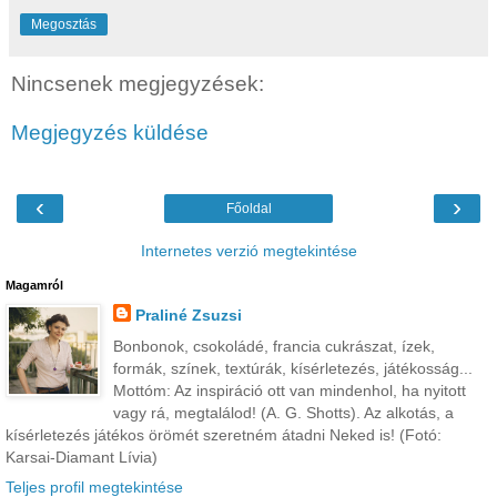
Megosztás
Nincsenek megjegyzések:
Megjegyzés küldése
‹
›
Főoldal
Internetes verzió megtekintése
Magamról
Praliné Zsuzsi
Bonbonok, csokoládé, francia cukrászat, ízek,
formák, színek, textúrák, kísérletezés, játékosság...
Mottóm: Az inspiráció ott van mindenhol, ha nyitott
vagy rá, megtalálod! (A. G. Shotts). Az alkotás, a
kísérletezés játékos örömét szeretném átadni Neked is! (Fotó:
Karsai-Diamant Lívia)
Teljes profil megtekintése