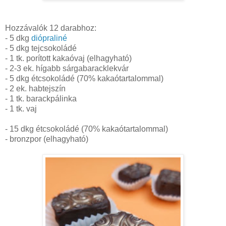
Hozzávalók 12 darabhoz:
- 5 dkg
diópraliné
- 5 dkg tejcsokoládé
- 1 tk. porított kakaóvaj (elhagyható)
- 2-3 ek. hígabb sárgabaracklekvár
- 5 dkg étcsokoládé (70% kakaótartalommal)
- 2 ek. habtejszín
- 1 tk. barackpálinka
- 1 tk. vaj
- 15 dkg étcsokoládé (70% kakaótartalommal)
- bronzpor (elhagyható)