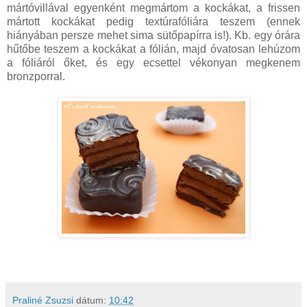
mártóvillával egyenként megmártom a kockákat, a frissen
mártott kockákat pedig textúrafóliára teszem (ennek
hiányában persze mehet sima sütőpapírra is!). Kb. egy órára
hűtőbe teszem a kockákat a fólián, majd óvatosan lehúzom
a fóliáról őket, és egy ecsettel vékonyan megkenem
bronzporral.
Praliné Zsuzsi
dátum:
10:42