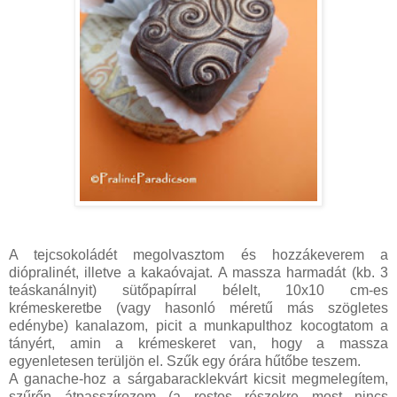
A tejcsokoládét megolvasztom és hozzákeverem a
diópralinét, illetve a kakaóvajat. A massza harmadát (kb. 3
teáskanálnyit) sütőpapírral bélelt, 10x10 cm-es
krémeskeretbe (vagy hasonló méretű más szögletes
edénybe) kanalazom, picit a munkapulthoz kocogtatom a
tányért, amin a krémeskeret van, hogy a massza
egyenletesen terüljön el. Szűk egy órára hűtőbe teszem.
A ganache-hoz a sárgabaracklekvárt kicsit megmelegítem,
szűrőn átpasszírozom (a rostos részekre most nincs