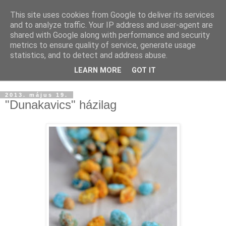
This site uses cookies from Google to deliver its services
and to analyze traffic. Your IP address and user-agent are
shared with Google along with performance and security
metrics to ensure quality of service, generate usage
statistics, and to detect and address abuse.
LEARN MORE
GOT IT
▼
2013. május 19.
"Dunakavics" házilag