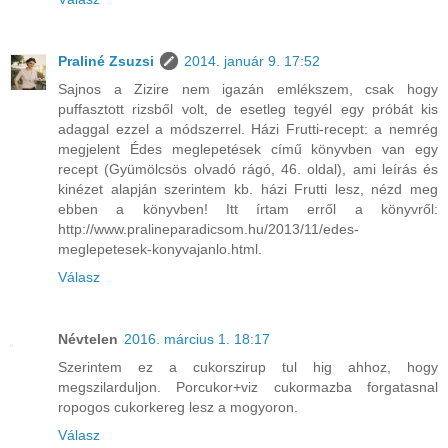
Praliné Zsuzsi
2014. január 9. 17:52
Sajnos a Zizire nem igazán emlékszem, csak hogy
puffasztott rizsből volt, de esetleg tegyél egy próbát kis
adaggal ezzel a módszerrel. Házi Frutti-recept: a nemrég
megjelent Édes meglepetések című könyvben van egy
recept (Gyümölcsös olvadó rágó, 46. oldal), ami leírás és
kinézet alapján szerintem kb. házi Frutti lesz, nézd meg
ebben a könyvben! Itt írtam erről a könyvről:
http://www.pralineparadicsom.hu/2013/11/edes-
meglepetesek-konyvajanlo.html.
Válasz
Névtelen
2016. március 1. 18:17
Szerintem ez a cukorszirup tul hig ahhoz, hogy
megszilarduljon. Porcukor+viz cukormazba forgatasnal
ropogos cukorkereg lesz a mogyoron.
Válasz