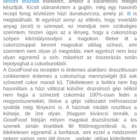
bevont drazsék
esetében, amikor a karamelles réteget
készítjük. Kicsit utánanéztem a guglin, még egy hasonló
recept forog közkézen házi dunakavicsra, amely pl.
itt
is
megtalálható. Itt egyrészt annyi az eltérés, hogy invertáló
anyag (ecet) is szerepel, ez mondjuk nem szükséges
szerintem, hiszen úgyis az a lényeg, hogy a cukorszirup
szépen kikristályosodjon a magokon. Illetve itt a
cukorsziruppal bevont magvakat utólag színezi, ami
szerintem nem olyan jó megoldás, mert egyrészt nem lesz
olyan egynemű a szín, másrészt az összerázás során
lepotyoghat a cukorburokból.
A
GoodFood
-os recepten is érdemes alakítani: drasztikusan
csökkenteni érdemes a cukorszirup mennyiségét (túl sok
színezett cukor marad ki). Tökéletesen a boltira nem fog
hasonlítani a házi változat külsőre: drazsírozó gép nélkül
nem fogja a színezett cukormáz 100%-osan fedni a
mogyorószemeket, illetve a gépi változatot méhviasszal
szokták még fényezni is. A házinak inkább rusztikus a
külseje, de ízre olyan. (Nagyon kíváncsi lennék, a
GoodFood
fotóján milyen magokat drazsíroztak: a kis
szemek simán kisebbek fél földimogyoróknál is, és
tökéletesen egynemű a borításuk, ami ezzel a módszerrel
nekem sajnos nem jött össze... update: utólag kiderítettem,