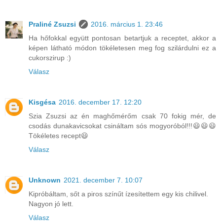
Praliné Zsuzsi
2016. március 1. 23:46
Ha hőfokkal együtt pontosan betartjuk a receptet, akkor a
képen látható módon tökéletesen meg fog szilárdulni ez a
cukorszirup :)
Válasz
Kisgésa
2016. december 17. 12:20
Szia Zsuzsi az én maghőmérőm csak 70 fokig mér, de
csodás dunakavicsokat csináltam sós mogyoróból!!!😃😃😃
Tökéletes recept😃
Válasz
Unknown
2021. december 7. 10:07
Kipróbáltam, sőt a piros színűt ízesítettem egy kis chilivel.
Nagyon jó lett.
Válasz