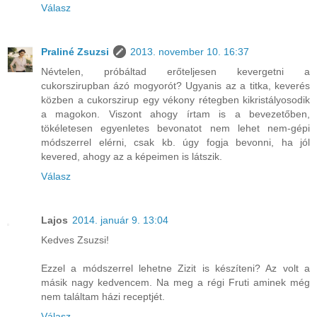
Válasz
Praliné Zsuzsi
2013. november 10. 16:37
Névtelen, próbáltad erőteljesen kevergetni a
cukorszirupban ázó mogyorót? Ugyanis az a titka, keverés
közben a cukorszirup egy vékony rétegben kikristályosodik
a magokon. Viszont ahogy írtam is a bevezetőben,
tökéletesen egyenletes bevonatot nem lehet nem-gépi
módszerrel elérni, csak kb. úgy fogja bevonni, ha jól
kevered, ahogy az a képeimen is látszik.
Válasz
Lajos
2014. január 9. 13:04
Kedves Zsuzsi!
Ezzel a módszerrel lehetne Zizit is készíteni? Az volt a
másik nagy kedvencem. Na meg a régi Fruti aminek még
nem találtam házi receptjét.
Válasz