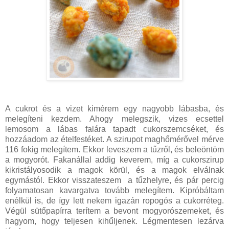
A cukrot és a vizet kimérem egy nagyobb lábasba, és
melegíteni kezdem. Ahogy melegszik, vizes ecsettel
lemosom a lábas falára tapadt cukorszemcséket, és
hozzáadom az ételfestéket. A szirupot maghőmérővel mérve
116 fokig melegítem. Ekkor leveszem a tűzről, és beleöntöm
a mogyorót. Fakanállal addig keverem, míg a cukorszirup
kikristályosodik a magok körül, és a magok elválnak
egymástól. Ekkor visszateszem a tűzhelyre, és pár percig
folyamatosan kavargatva tovább melegítem. Kipróbáltam
enélkül is, de így lett nekem igazán ropogós a cukorréteg.
Végül sütőpapírra terítem a bevont mogyorószemeket, és
hagyom, hogy teljesen kihűljenek. Légmentesen lezárva