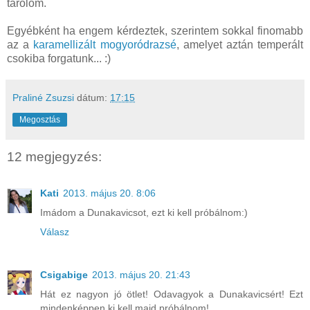
tárolom.
Egyébként ha engem kérdeztek, szerintem sokkal finomabb
az a
karamellizált mogyoródrazsé
, amelyet aztán temperált
csokiba forgatunk... :)
Praliné Zsuzsi
dátum:
17:15
Megosztás
12 megjegyzés:
Kati
2013. május 20. 8:06
Imádom a Dunakavicsot, ezt ki kell próbálnom:)
Válasz
Csigabige
2013. május 20. 21:43
Hát ez nagyon jó ötlet! Odavagyok a Dunakavicsért! Ezt
mindenképpen ki kell majd próbálnom!