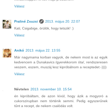
Válasz
Praliné Zsuzsi
2013. május 20. 22:07
Kati, Csigabige, örülök, hogy tetszik! :)
Válasz
Anikó
2013. május 22. 13:55
Már nagymama korban vagyok, de nekem most is az egyik
kedvencem a Dunakavics /gyerekkorom óta/, rendszeresen
veszem, eszem, muszáj lesz kipróbálnom a receptedet:-))))
Válasz
Névtelen
2013. november 10. 15:54
én kipróbáltam, de azon kívül, hogy ázik a mogyoró a
cukorszirupban nem történik semmi. Pedig egyszerűnek
tűnt a recept, de nekem csalódás volt.