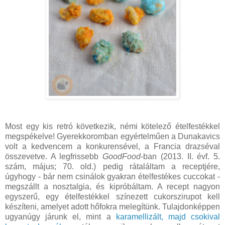
Most egy kis retró következik, némi kötelező ételfestékkel
megspékelve! Gyerekkoromban egyértelműen a Dunakavics
volt a kedvencem a konkurensével, a Francia drazséval
összevetve. A legfrissebb
GoodFood
-ban (2013. II. évf. 5.
szám, május; 70. old.) pedig rátaláltam a receptjére,
úgyhogy - bár nem csinálok gyakran ételfestékes cuccokat -
megszállt a nosztalgia, és kipróbáltam. A recept nagyon
egyszerű, egy ételfestékkel színezett cukorszirupot kell
készíteni, amelyet adott hőfokra melegítünk. Tulajdonképpen
ugyanúgy járunk el, mint a
karamellizált, majd csokival