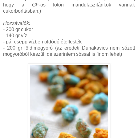
hogy a
GF
-os fotón mandulaszilánkok vannak
cukorborításban.)
Hozzávalók:
- 200 gr cukor
- 140 gr víz
- pár csepp vízben oldódó ételfesték
- 200 gr földimogyoró (az eredeti Dunakavics nem sózott
mogyoróból készül, de szerintem sóssal is finom lehet)