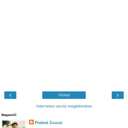
‹
›
Főoldal
Internetes verzió megtekintése
Magamról
Praliné Zsuzsi