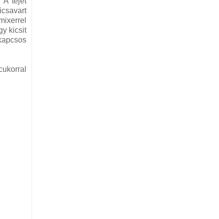
 A tejet
csavart
mixerrel
y kicsit
 kapcsos
cukorral