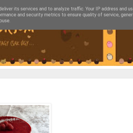
eliver its services and to analyze traffic. Your IP address and u
ormance and security metrics to ensure quality of service, gene
buse.