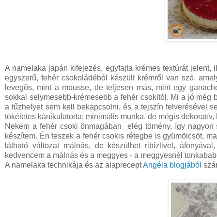
A namelaka japán kifejezés, egyfajta krémes textúrát jelent, 
egyszerű, fehér csokoládéból készült krémről van szó, amely
levegős, mint a mousse, de teljesen más, mint egy ganache
sokkal selymesebb-krémesebb a fehér csokitól. Mi a jó még 
a tűzhelyet sem kell bekapcsolni, és a tejszín felverésével s
tökéletes kánikulatorta: minimális munka, de mégis dekoratív,
Nekem a fehér csoki önmagában elég tömény, így nagyon sok
készítem. Én teszek a fehér csokis rétegbe is gyümölcsöt, ma
látható változat málnás, de készülhet ribizlivel, áfonyáv
kedvencem a málnás és a meggyes - a meggyesnél tonkababo
A namelaka technikája és az alaprecept
Angéla blogjából
szár