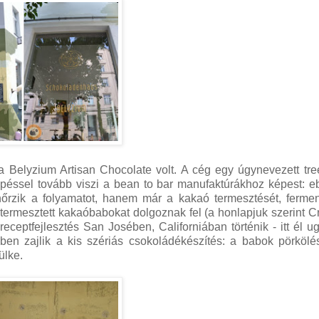
 Belyzium Artisan Chocolate volt. A cég egy úgynevezett tre
épéssel tovább viszi a bean to bar manufaktúrákhoz képest: 
őrzik a folyamatot, hanem már a kakaó termesztését, fermen
n termesztett kakaóbabokat dolgoznak fel (a honlapjuk szerint Cr
s, receptfejlesztés San Josében, Californiában történik - itt él u
inben zajlik a kis szériás csokoládékészítés: a babok pörköl
ülke.