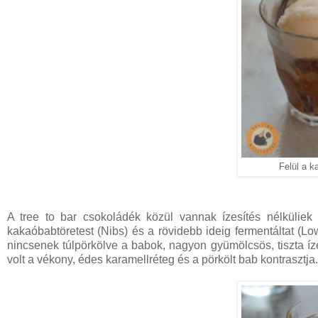
Felül a 
A tree to bar csokoládék közül vannak ízesítés nélküliek k
kakaóbabtöretest (Nibs) és a rövidebb ideig fermentáltat (Low
nincsenek túlpörkölve a babok, nagyon gyümölcsös, tiszta íze 
volt a vékony, édes karamellréteg és a pörkölt bab kontrasztja.