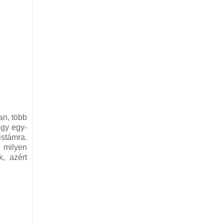
an, több
ogy egy-
istámra.
 milyen
, azért