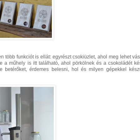
n több funkciót is ellát: egyrészt csokiüzlet, ahol meg lehet vás
e a műhely is itt található, ahol pörkölnek és a csokoládét kés
be betérőket, érdemes belesni, hol és milyen gépekkel kész