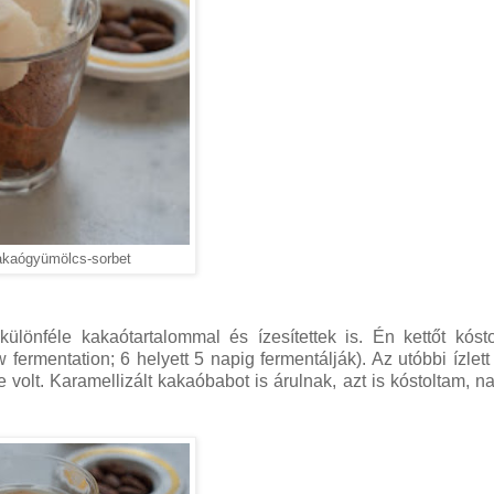
kakaógyümölcs-sorbet
ülönféle kakaótartalommal és ízesítettek is. Én kettőt kóst
 fermentation; 6 helyett 5 napig fermentálják). Az utóbbi ízlett
volt. Karamellizált kakaóbabot is árulnak, azt is kóstoltam, n