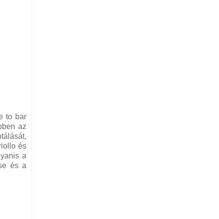
e to bar
ebben az
tálását,
iollo és
gyanis a
ése és a