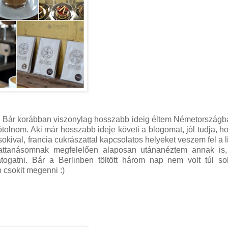
. Bár korábban viszonylag hosszabb ideig éltem Németországb
epótolnom. Aki már hosszabb ideje követi a blogomat, jól tudja, h
ival, francia cukrászattal kapcsolatos helyeket veszem fel a l
ttanásomnak megfelelően alaposan utánanéztem annak is,
ogatni. Bár a Berlinben töltött három nap nem volt túl sok
 csokit megenni :)