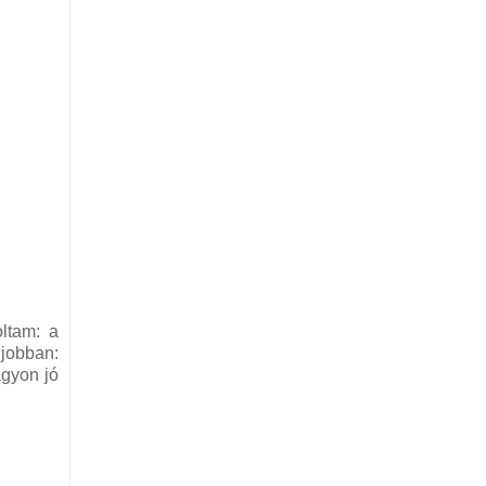
oltam: a
 jobban:
agyon jó