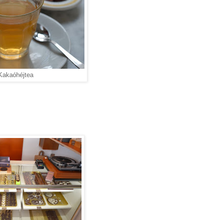
Kakaóhéjtea