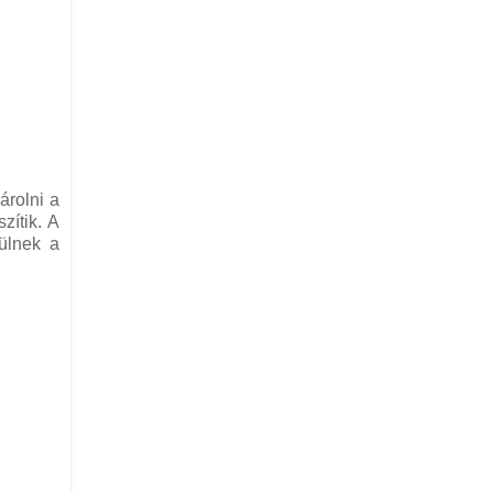
árolni a
zítik. A
ülnek a