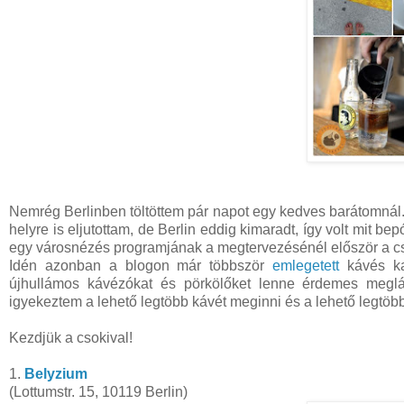
Nemrég Berlinben töltöttem pár napot egy kedves barátomnál
helyre is eljutottam, de Berlin eddig kimaradt, így volt mit b
egy városnézés programjának a megtervezésénél először a csok
Idén azonban a blogon már többször
emlegetett
kávés ka
újhullámos kávézókat és pörkölőket lenne érdemes meglát
igyekeztem a lehető legtöbb kávét meginni és a lehető legtöbb
Kezdjük a csokival!
1.
Belyzium
(Lottumstr. 15, 10119 Berlin)