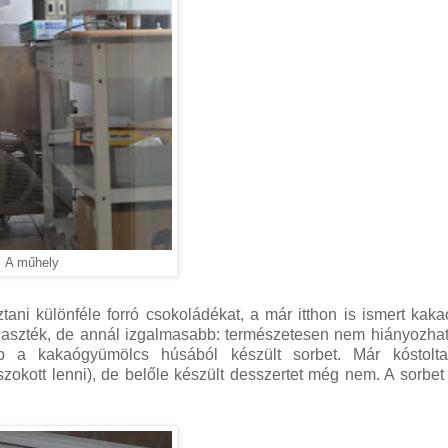
A műhely
ni különféle forró csokoládékat, a már itthon is ismert kaka
 választék, de annál izgalmasabb: természetesen nem hiányozhat
bb a kakaógyümölcs húsából készült sorbet. Már kóstolta
zokott lenni), de belőle készült desszertet még nem. A sorbe