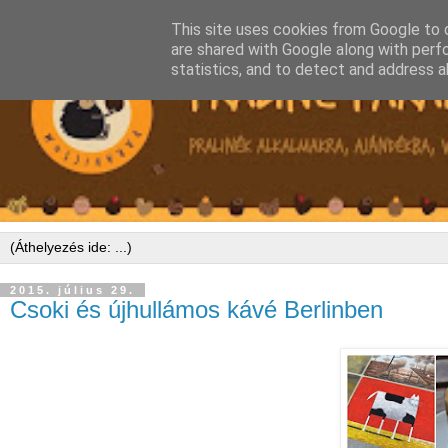
This site uses cookies from Google to d
are shared with Google along with perf
statistics, and to detect and address a
2015. július 29.
Csoki és újhullámos kávé Berlinben