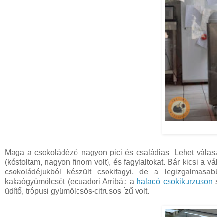
Maga a csokoládézó nagyon pici és családias. Lehet választa
(kóstoltam, nagyon finom volt), és fagylaltokat. Bár kicsi a
csokoládéjukból készült csokifagyi, de a legizgalmasa
kakaógyümölcsöt (ecuadori Arribát; a
haladó csokikurzuson
s
üdítő, trópusi gyümölcsös-citrusos ízű volt.