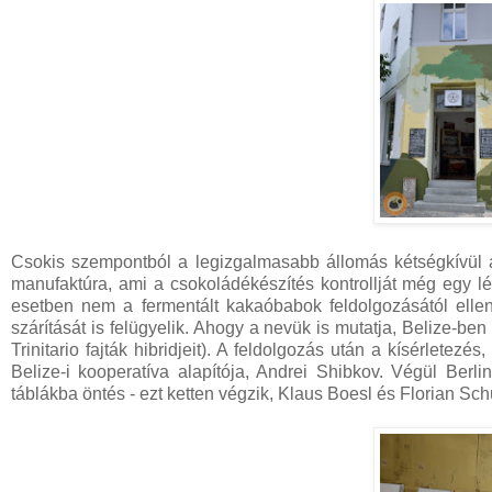
Csokis szempontból a legizgalmasabb állomás kétségkívül a
manufaktúra, ami a csokoládékészítés kontrollját még egy l
esetben nem a fermentált kakaóbabok feldolgozásától ellen
szárítását is felügyelik. Ahogy a nevük is mutatja, Belize-be
Trinitario fajták hibridjeit). A feldolgozás után a kísérletezé
Belize-i kooperatíva alapítója, Andrei Shibkov. Végül Berl
táblákba öntés - ezt ketten végzik, Klaus Boesl és Florian Sch