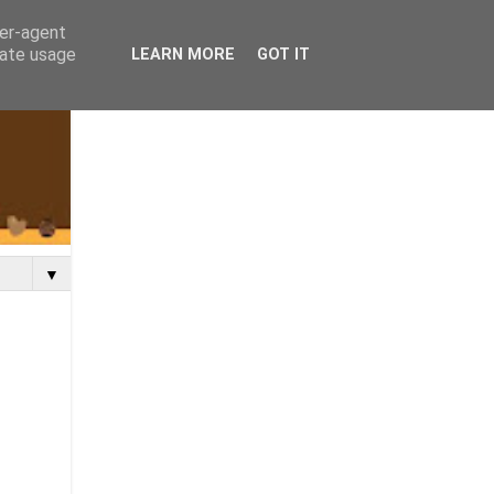
ser-agent
rate usage
LEARN MORE
GOT IT
▼