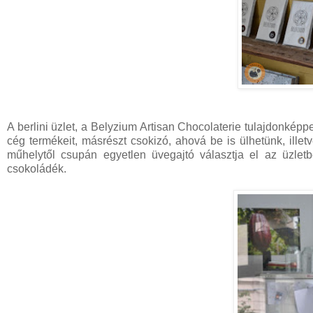
A berlini üzlet, a Belyzium Artisan Chocolaterie tulajdonképpe
cég termékeit, másrészt csokizó, ahová be is ülhetünk, illetv
műhelytől csupán egyetlen üvegajtó választja el az üzlet
csokoládék.