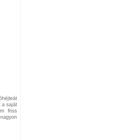
óhéjteát
 a saját
m friss
t nagyon