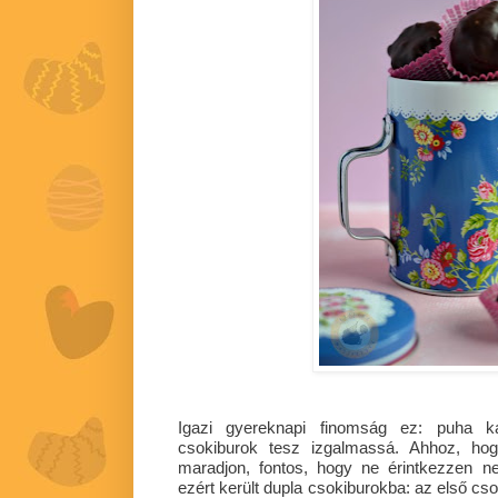
Igazi gyereknapi finomság ez: puha ka
csokiburok tesz izgalmassá. Ahhoz, ho
maradjon, fontos, hogy ne érintkezzen n
ezért került dupla csokiburokba: az első csok