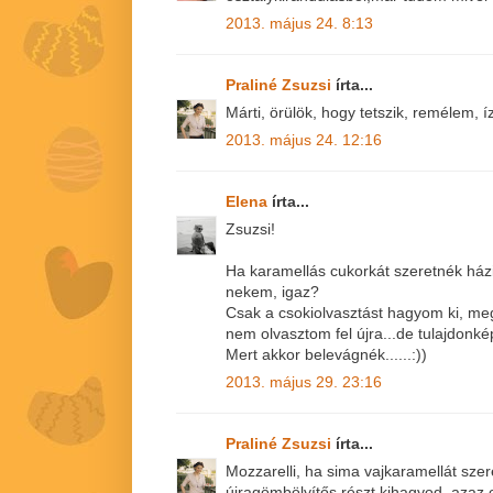
2013. május 24. 8:13
Praliné Zsuzsi
írta...
Márti, örülök, hogy tetszik, remélem, íz
2013. május 24. 12:16
Elena
írta...
Zsuzsi!
Ha karamellás cukorkát szeretnék házi
nekem, igaz?
Csak a csokiolvasztást hagyom ki, meg
nem olvasztom fel újra...de tulajdonké
Mert akkor belevágnék......:))
2013. május 29. 23:16
Praliné Zsuzsi
írta...
Mozzarelli, ha sima vajkaramellát szer
újragömbölyítős részt kihagyod, azaz 