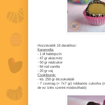
Hozzávalók 16 darabhoz:
Karamella:
- 1 dl habtejszín
- 47 gr akácméz
- 50 gr nádcukor
- fél rúd vanília
- 20 gr vaj
Csokiburok:
- kb. 250 gr étcsokoládé
- 7 csomag (= 7x7 gr) robbanós cukorka (
de ez ízlés szerint módosítható)