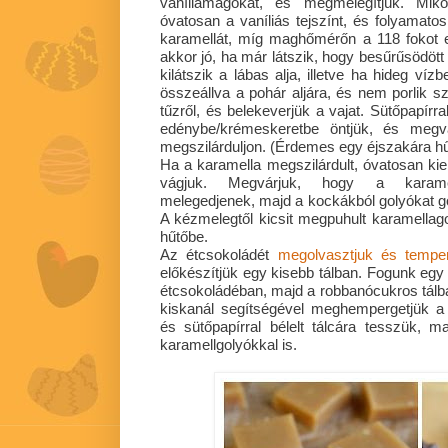
vaníliamagokat, és megmelegítjük. Miko
óvatosan a vaníliás tejszínt, és folyamato
karamellát, míg maghőmérőn a 118 fokot 
akkor jó, ha már látszik, hogy besűrűsödöt
kilátszik a lábas alja, illetve ha hideg víz
összeállva a pohár aljára, és nem porlik s
tűzről, és belekeverjük a vajat. Sütőpapírr
edénybe/krémeskeretbe öntjük, és megvá
megszilárduljon. (Érdemes egy éjszakára hű
Ha a karamella megszilárdult, óvatosan ki
vágjuk. Megvárjuk, hogy a karamel
melegedjenek, majd a kockákból golyókat gö
A kézmelegtől kicsit megpuhult karamellago
hűtőbe.
Az étcsokoládét
megolvasztjuk és temper
előkészítjük egy kisebb tálban. Fogunk egy
étcsokoládéban, majd a robbanócukros tálba 
kiskanál segítségével meghempergetjük a
és sütőpapírral bélelt tálcára tesszük, 
karamellgolyókkal is.