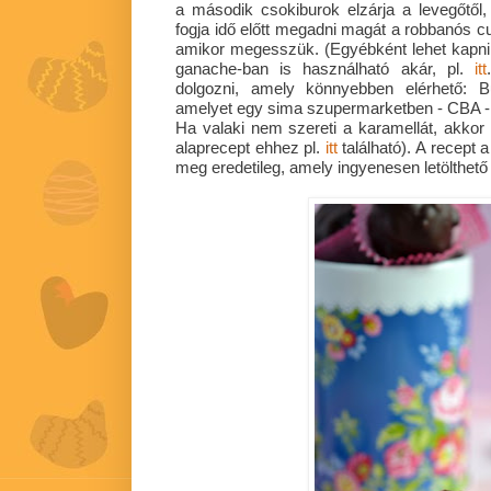
a második csokiburok elzárja a levegőtől
fogja idő előtt megadni magát a robbanós c
amikor megesszük. (Egyébként lehet kapni
ganache-ban is használható akár, pl.
itt
dolgozni, amely könnyebben elérhető: Bu
amelyet egy sima szupermarketben - CBA -
Ha valaki nem szereti a karamellát, akkor trü
alaprecept ehhez pl.
itt
található). A recept
meg eredetileg, amely ingyenesen letölthet