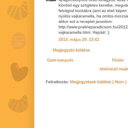
kiöntöd egy szögletes keretbe, megvár
felvágod kockákra (ami az első képen
nyúlós vajkaramella, ha omlós-morzsál
akkor ezt a receptet javaslom:
http://www.pralineparadicsom.hu/201
vajkaramella.html. Hajráá! :)
2013. május 29. 23:42
Megjegyzés küldése
Újabb bejegyzés
Főoldal
Mobilverzió megt
Feliratkozás:
Megjegyzések küldése ( Atom )