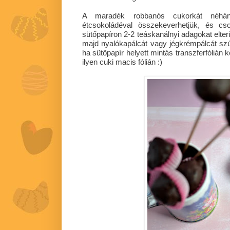
A maradék robbanós cukorkát néhán
étcsokoládéval összekeverhetjük, és cso
sütőpapíron 2-2 teáskanálnyi adagokat elter
majd nyalókapálcát vagy jégkrémpálcát sz
ha sütőpapír helyett mintás transzferfólián 
ilyen cuki macis fólián :)