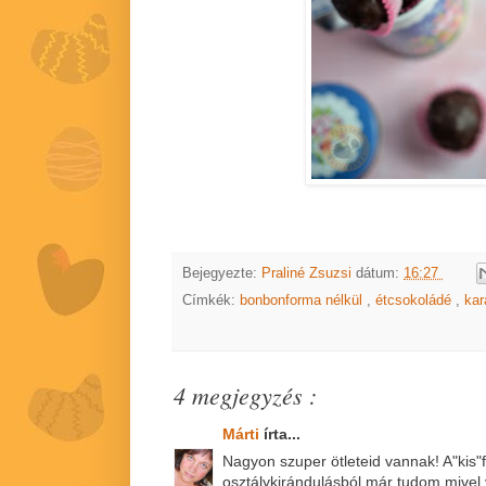
Bejegyezte:
Praliné Zsuzsi
dátum:
16:27
Címkék:
bonbonforma nélkül
,
étcsokoládé
,
kar
4 megjegyzés :
Márti
írta...
Nagyon szuper ötleteid vannak! A"kis"
osztálykirándulásból,már tudom mivel 