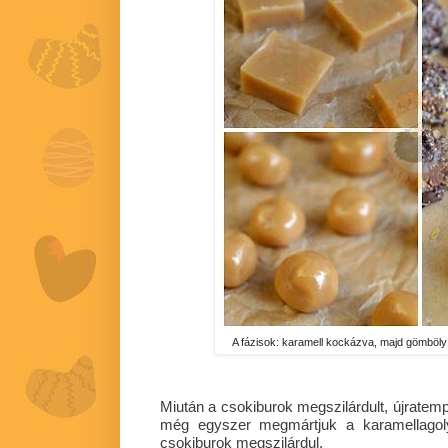
A fázisok: karamell kockázva, majd gömbölyít
Miután a csokiburok megszilárdult, újratem
még egyszer megmártjuk a karamellagolyó
csokiburok megszilárdul.