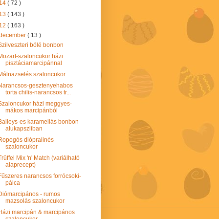
14
( 72 )
13
( 143 )
12
( 163 )
december
( 13 )
Szilveszteri bólé bonbon
Mozart-szaloncukor házi
pisztáciamarcipánnal
Málnazselés szaloncukor
Narancsos-gesztenyehabos
torta chilis-narancsos tr...
Szaloncukor házi meggyes-
mákos marcipánból
Baileys-es karamellás bonbon
alukapszliban
Ropogós diópralinés
szaloncukor
Trüffel Mix 'n' Match (variálható
alaprecept)
Fűszeres narancsos forrócsoki-
pálca
Diómarcipános - rumos
mazsolás szaloncukor
Házi marcipán & marcipános
szaloncukor