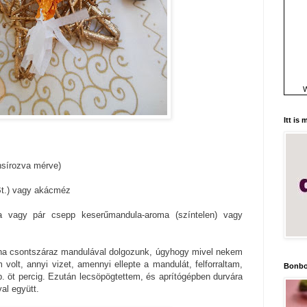
W
Itt is
nsírozva mérve)
 Bt.) vagy akácméz
 vagy pár csepp keserűmandula-aroma (színtelen) vagy
, ha csontszáraz mandulával dolgozunk, úgyhogy mivel nekem
volt, annyi vizet, amennyi ellepte a mandulát, felforraltam,
Bonbo
 öt percig. Ezután lecsöpögtettem, és aprítógépben durvára
al együtt.