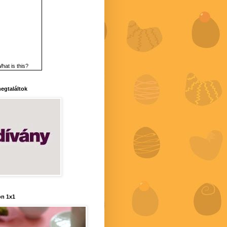
hat is this?
 megtaláltok
n 1x1