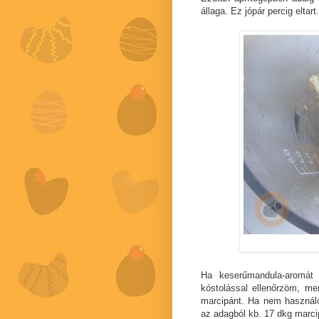
állaga. Ez jópár percig eltart
Ha keserűmandula-aromát
kóstolással ellenőrzöm, me
marcipánt. Ha nem használo
az adagból kb. 17 dkg marcip