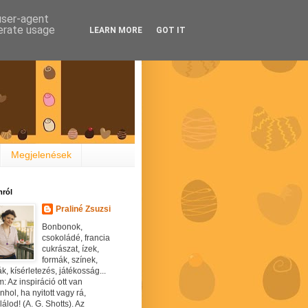
 user-agent
nerate usage
LEARN MORE
GOT IT
Megjelenések
ról
Praliné Zsuzsi
Bonbonok,
csokoládé, francia
cukrászat, ízek,
formák, színek,
ák, kísérletezés, játékosság...
: Az inspiráció ott van
hol, ha nyitott vagy rá,
álod! (A. G. Shotts). Az