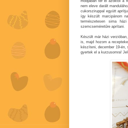
módjában tér el azoktól a 
nem eleve darált mandulához
cukorsziruppal együtt aprít
így készült marcipánom nag
természetesen sima házi 
szemcseméretűre aprítani.
Készült már házi verzióban
is, majd hozom a recepteke
készíteni, december 19-én, 
gyertek el a kurzusomra! Je