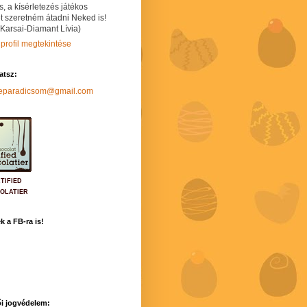
s, a kísérletezés játékos
t szeretném átadni Neked is!
 Karsai-Diamant Lívia)
 profil megtekintése
hatsz:
neparadicsom@gmail.com
TIFIED
OLATIER
k a FB-ra is!
i jogvédelem: