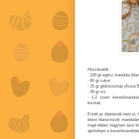
Hozzávalók:
- 100 gr egész mandula (bla
- 80 gr cukor
- 25 gr glükózszirup (Ázsia
- 30 gr víz
- 1-2 szem keserűmandula
kivonat
Ennél az eljárásnál nem jó
eleve blansírozott mandulám 
majd ebben hagytam ázni kb.
aprítottam a keserűmanduláv