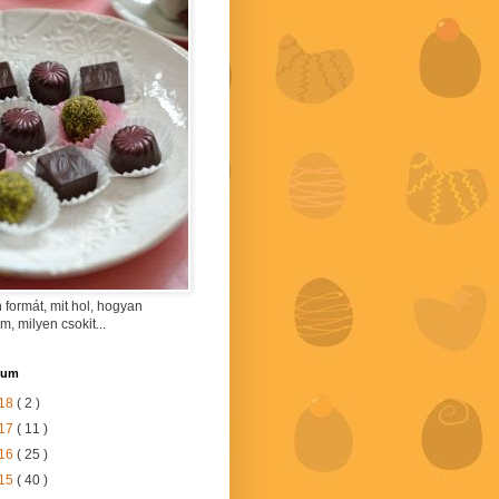
 formát, mit hol, hogyan
am, milyen csokit...
vum
18
( 2 )
17
( 11 )
16
( 25 )
15
( 40 )