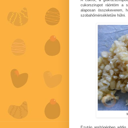
cukorszirupot ráöntöm a sü
alaposan összekeverem, h
szobahőmérsékletűre hűlni.
Ezután aprítógépben addig 