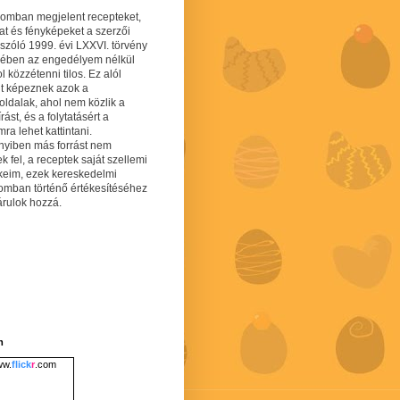
gomban megjelent recepteket,
at és fényképeket a szerzői
 szóló 1999. évi LXXVI. törvény
mében az engedélyem nélkül
 közzétenni tilos. Ez alól
lt képeznek azok a
oldalak, ahol nem közlik a
írást, és a folytatásért a
ra lehet kattintani.
yiben más forrást nem
ek fel, a receptek saját szellemi
keim, ezek kereskedelmi
lomban történő értékesítéséhez
árulok hozzá.
m
w.
flick
r
.com