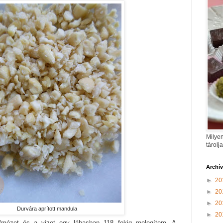
Milyen
tárolj
Archí
►
20
►
20
►
20
Durvára aprított mandula
►
20
t/mézet és a vizet egy lábasban 118 fokig melegítem. A