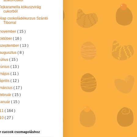
Tejkaramella kókuszvirág
cukorból
Alap csokoládékurzus Szántó
Tiborral
november
( 15 )
október
( 16 )
szeptember
( 13 )
augusztus
( 8 )
július
( 15 )
június
( 13 )
május
( 11 )
április
( 12 )
március
( 17 )
február
( 15 )
január
( 15 )
11
( 164 )
10
( 27 )
r cuccok csomagoláshoz