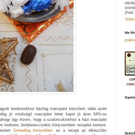
alkotá
örömé
(Fotó:
Teljes
Ide ír
prali
CER
CHOC
Gyerte
agyok bonbonokhoz házilag marcipánt készíteni, talán azért
elég jó minőségű marcipánt lehet kapni jó áron 54%-os
lahogy úgy érzem, hogy a szaloncukrokhoz a házi marcipán
tam kedvenc bonbonos-csokis könyveimben receptet keresni.
erestem
Greweling könyvében
: ez a recept az elkészítés
Szerző