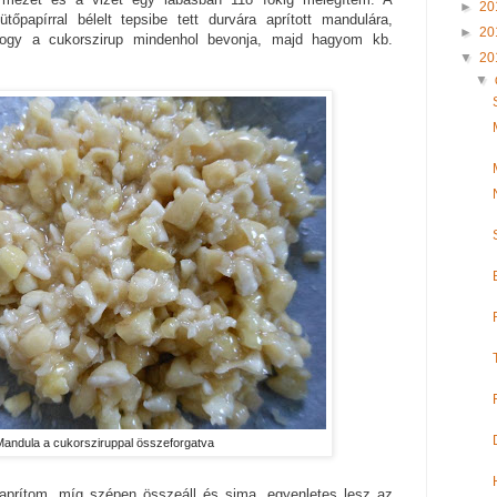
►
20
tőpapírral bélelt tepsibe tett durvára aprított mandulára,
►
20
ogy a cukorszirup mindenhol bevonja, majd hagyom kb.
▼
20
▼
Mandula a cukorsziruppal összeforgatva
aprítom, míg szépen összeáll és sima, egyenletes lesz az