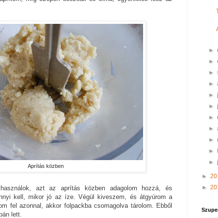
.
►
►
►
►
►
►
►
►
►
►
►
Aprítás közben
►
20
►
20
 használok, azt az aprítás közben adagolom hozzá, és
nnyi kell, mikor jó az íze. Végül kiveszem, és átgyúrom a
m fel azonnal, akkor folpackba csomagolva tárolom. Ebből
Szupe
án lett.