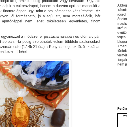
receptektől, amiket eddig próbáltam vagy olvastam. Ugyanis
A blo
 adjuk a cukorszirupot, hanem a durvára aprított mandulát a
írások
juk finomra éppen úgy, mint a pralinémassza készítésénél. Az
jogról
yon jól formázható, jó állagú lett, nem morzsálódik, bár
értel
aprítógéppel nem lehet tökéletesen egyenletes, finom
máshol
kivéte
gyűjtő
, ugyanezzel a módszerrel pisztáciamarcipán és diómarcipán
teljes 
t sorban. Ha pedig szeretnétek velem többféle szaloncukrot
blogom
Amenn
szerdán este (17.45-21 óra) a Konyha-szigetek főzőiskolában
tüntet
lentkezni
itt
lehet.
termé
forga
nem j
Fotói
ww