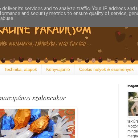
deliver its services and to analyze traffic. Your IP address and
formance and security metrics to ensure quality of service, ge
 abuse.
Technika, alapok
Könyvajánló
Csokis helyek & események
Magam
marcipános szaloncukor
textúr
Mottóm
minden
megtal