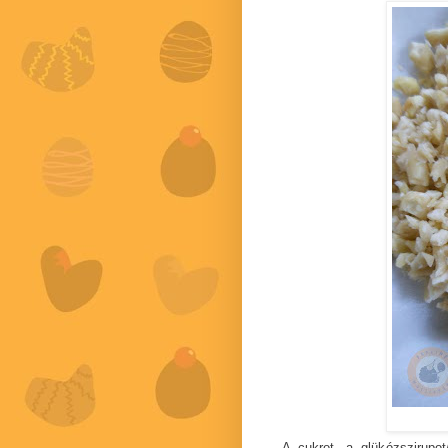
A cukrot, a glükózszirupo