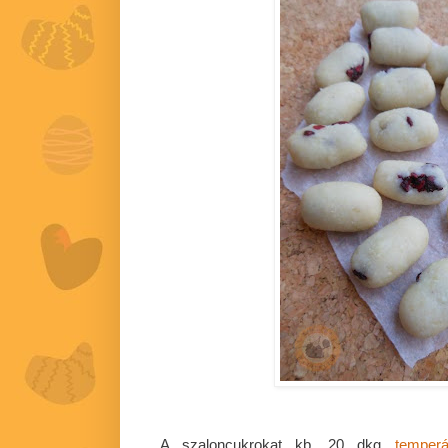
A szaloncukrokat kb. 20 dkg
temper