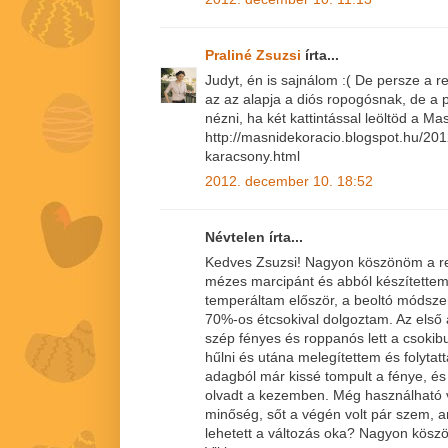
Praliné Zsuzsi
írta...
Judyt, én is sajnálom :( De persze a re
az az alapja a diós ropogósnak, de a 
nézni, ha két kattintással leöltöd a M
http://masnidekoracio.blogspot.hu/20
karacsony.html
2012. december 10. 18:52
Névtelen írta...
Kedves Zsuzsi! Nagyon köszönöm a re
mézes marcipánt és abból készítettem
temperáltam először, a beoltó módsze
70%-os étcsokival dolgoztam. Az els
szép fényes és roppanós lett a csokibu
hűlni és utána melegítettem és folytat
adagból már kissé tompult a fénye, és
olvadt a kezemben. Még használható v
minőség, sőt a végén volt pár szem, ami
lehetett a változás oka? Nagyon kösz