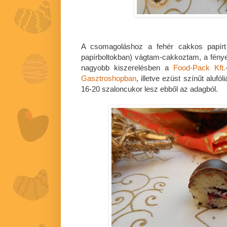
A csomagoláshoz a fehér cakkos papírt
papírboltokban) vágtam-cakkoztam, a fényes
nagyobb kiszerelésben a
Food-Pack Kft.
Gasztroshopban
, illetve ezüst színűt aluf
16-20 szaloncukor lesz ebből az adagból.