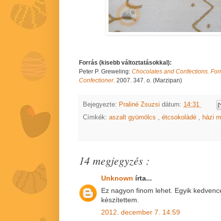
Forrás (kisebb változtatásokkal):
Peter P. Greweling:
Chocolates and Confections. Form
Confectioner.
2007. 347. o. (Marzipan)
Bejegyezte:
Praliné Zsuzsi
dátum:
14:31
Címkék:
aszalt gyümölcs
,
étcsokoládé
,
házi 
14 megjegyzés :
Unknown
írta...
Ez nagyon finom lehet. Egyik kedven
készítettem.
2012. december 7. 14:59