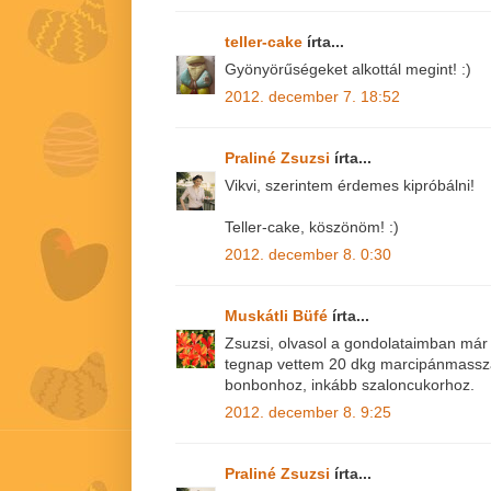
teller-cake
írta...
Gyönyörűségeket alkottál megint! :)
2012. december 7. 18:52
Praliné Zsuzsi
írta...
Vikvi, szerintem érdemes kipróbálni!
Teller-cake, köszönöm! :)
2012. december 8. 0:30
Muskátli Büfé
írta...
Zsuzsi, olvasol a gondolataimban már 
tegnap vettem 20 dkg marcipánmassz
bonbonhoz, inkább szaloncukorhoz.
2012. december 8. 9:25
Praliné Zsuzsi
írta...