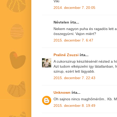
Viki
2014. december 7. 20:05
Névtelen írta...
Nekem nagyon puha és ragadós lett 
összegyúrni. Vajon miért?
2015. december 7. 6:47
Praliné Zsuzsi
írta...
A cukorszirup készítésénél nézted a
Azt tudom elképzelni így látatlanban, 
szirup, ezért lett lágyabb.
2015. december 7. 22:43
Unknown
írta...
Oh sajnos nincs maghőmérőm.. Kb. Men
2015. december 8. 19:49