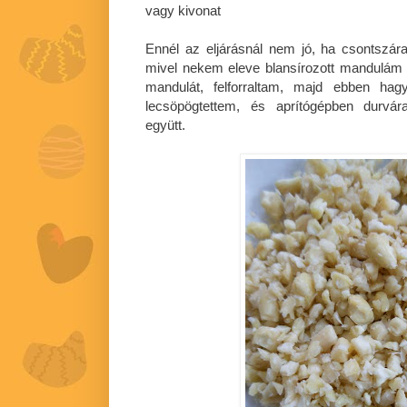
vagy kivonat
Ennél az eljárásnál nem jó, ha csontszá
mivel nekem eleve blansírozott mandulám vo
mandulát, felforraltam, majd ebben hag
lecsöpögtettem, és aprítógépben durvár
együtt.