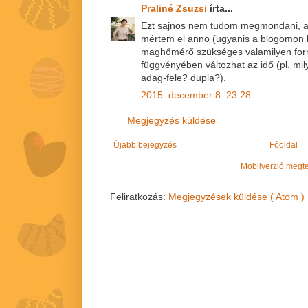
Praliné Zsuzsi
írta...
Ezt sajnos nem tudom megmondani, a
mértem el anno (ugyanis a blogomon l
maghőmérő szükséges valamilyen form
függvényében változhat az idő (pl. mi
adag-fele? dupla?).
2015. december 8. 23:28
Megjegyzés küldése
Újabb bejegyzés
Főoldal
Mobilverzió megt
Feliratkozás:
Megjegyzések küldése ( Atom )