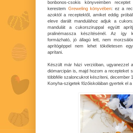
bonbonos-csokis könyveimben receptet 
kerestem
Greweling könyvében
: ez a rec
azoktól a receptektől, amiket eddig pró
eleve darált mandulához adjuk a cukorsz
mandulát a cukorsziruppal együtt aprí
pralinémassza készítésénél. Az így 
formázható, jó állagú lett, nem morzsál
aprítógéppel nem lehet tökéletesen eg
aprítani.
Készült már házi verzióban, ugyanezzel 
diómarcipán is, majd hozom a recepteket 
többféle szaloncukrot készíteni, december 1
Konyha-szigetek főzőiskolában gyertek el 