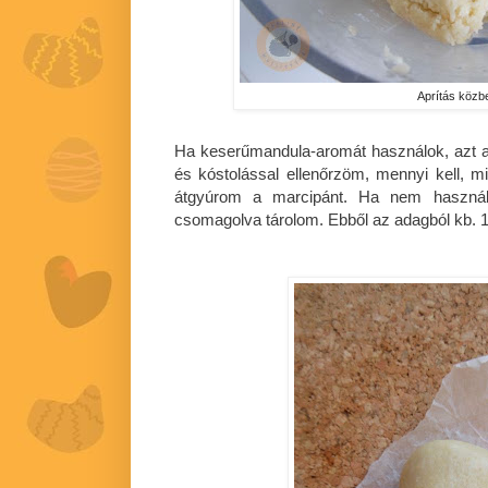
Aprítás közb
Ha keserűmandula-aromát használok, azt 
és kóstolással ellenőrzöm, mennyi kell, m
átgyúrom a marcipánt. Ha nem használo
csomagolva tárolom. Ebből az adagból kb. 1