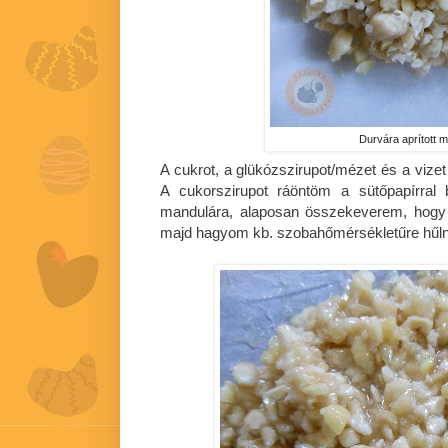
Durvára aprított 
A cukrot, a glükózszirupot/mézet és a vize
A cukorszirupot ráöntöm a sütőpapírral bé
mandulára, alaposan összekeverem, hogy 
majd hagyom kb. szobahőmérsékletűre hűln