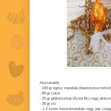
Hozzávalók:
- 100 gr egész mandula (blansírozva mérve
- 80 gr cukor
- 25 gr glükózszirup (Ázsia Bt.) vagy akác
- 30 gr víz
- 1-2 szem keserűmandula vagy pár csepp