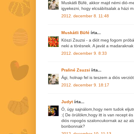
Muskátli Büfé, akkor majd némi dió-m
igyekezni, hogy elcsábítsalak a házi m
2012. december 8. 11:48
Muskátli Büfé
írta...
Köszi Zsuzsi - a diót meg fogom próbál
neki a törésnek. A javát a madaraknak
2012. december 9. 8:33
Praliné Zsuzsi
írta...
Ági, holnap fel is teszem a diós verziót
2012. december 9. 18:17
Judyt
írta...
Ó, úgy sajnálom,hogy nem tudok eljutn
:( De örülökm,hogy itt is van recept és 
diós ropogós szaloncukornak az az al
bonbonnak?
2012. december 10. 11:13