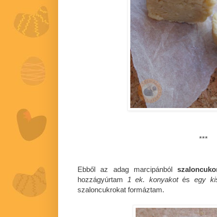
***
Ebből az adag marcipánból
szaloncuko
hozzágyúrtam
1 ek. konyakot
és
egy ki
szaloncukrokat formáztam.