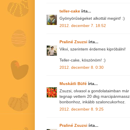
teller-cake
írta...
Gyönyörűségeket alkottál megint! :)
2012. december 7. 18:52
Praliné Zsuzsi
írta...
Vikvi, szerintem érdemes kipróbálni!
Teller-cake, köszönöm! :)
2012. december 8. 0:30
Muskátli Büfé
írta...
Zsuzsi, olvasol a gondolataimban már 
tegnap vettem 20 dkg marcipánmassz
bonbonhoz, inkább szaloncukorhoz.
2012. december 8. 9:25
Praliné Zsuzsi
írta...