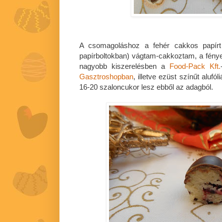
A csomagoláshoz a fehér cakkos papírt
papírboltokban) vágtam-cakkoztam, a fényes
nagyobb kiszerelésben a
Food-Pack Kft.
Gasztroshopban
, illetve ezüst színűt aluf
16-20 szaloncukor lesz ebből az adagból.