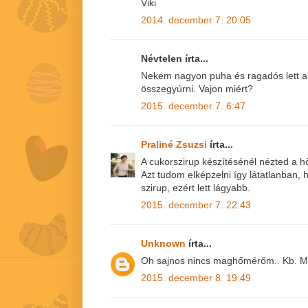
Viki
2014. december 7. 20:05
Névtelen írta...
Nekem nagyon puha és ragadós lett 
összegyúrni. Vajon miért?
2015. december 7. 6:47
Praliné Zsuzsi
írta...
A cukorszirup készítésénél nézted a
Azt tudom elképzelni így látatlanban, 
szirup, ezért lett lágyabb.
2015. december 7. 22:43
Unknown
írta...
Oh sajnos nincs maghőmérőm.. Kb. Men
2015. december 8. 19:49