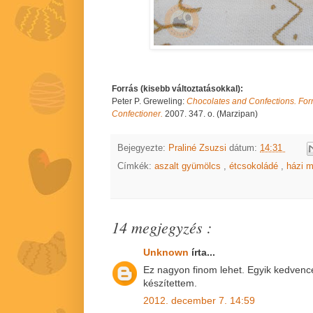
Forrás (kisebb változtatásokkal):
Peter P. Greweling:
Chocolates and Confections. Form
Confectioner.
2007. 347. o. (Marzipan)
Bejegyezte:
Praliné Zsuzsi
dátum:
14:31
Címkék:
aszalt gyümölcs
,
étcsokoládé
,
házi 
14 megjegyzés :
Unknown
írta...
Ez nagyon finom lehet. Egyik kedven
készítettem.
2012. december 7. 14:59