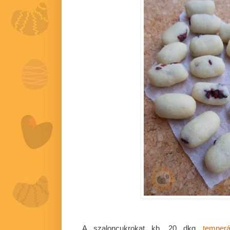
A szaloncukrokat kb. 20 dkg
temper