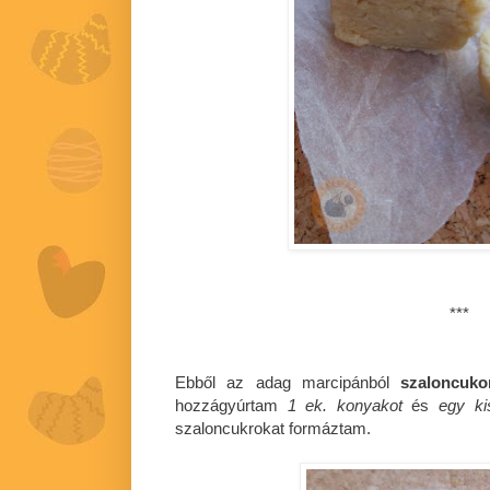
***
Ebből az adag marcipánból
szaloncuko
hozzágyúrtam
1 ek. konyakot
és
egy ki
szaloncukrokat formáztam.