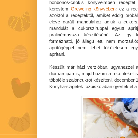
bonbonos-csokis könyveimben receptet 
kerestem
Greweling könyvében
: ez a rec
azoktól a receptektől, amiket eddig pró
eleve darált mandulához adjuk a cukorsz
mandulát a cukorsziruppal együtt aprí
pralinémassza készítésénél. Az így 
formázható, jó állagú lett, nem morzsál
aprítógéppel nem lehet tökéletesen eg
aprítani.
Készült már házi verzióban, ugyanezzel 
diómarcipán is, majd hozom a recepteket 
többféle szaloncukrot készíteni, december 1
Konyha-szigetek főzőiskolában gyertek el 