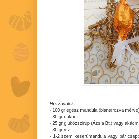
Hozzávalók:
- 100 gr egész mandula (blansírozva mérve
- 80 gr cukor
- 25 gr glükózszirup (Ázsia Bt.) vagy akác
- 30 gr víz
- 1-2 szem keserűmandula vagy pár csepp