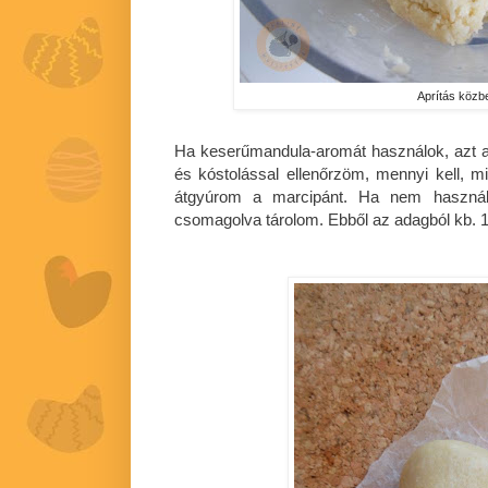
Aprítás közb
Ha keserűmandula-aromát használok, azt 
és kóstolással ellenőrzöm, mennyi kell, m
átgyúrom a marcipánt. Ha nem használo
csomagolva tárolom. Ebből az adagból kb. 1