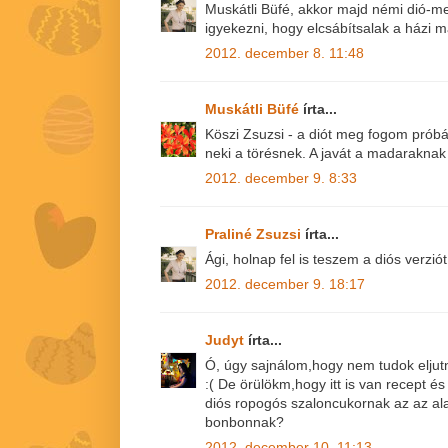
Muskátli Büfé, akkor majd némi dió-m
igyekezni, hogy elcsábítsalak a házi m
2012. december 8. 11:48
Muskátli Büfé
írta...
Köszi Zsuzsi - a diót meg fogom próbál
neki a törésnek. A javát a madaraknak
2012. december 9. 8:33
Praliné Zsuzsi
írta...
Ági, holnap fel is teszem a diós verziót
2012. december 9. 18:17
Judyt
írta...
Ó, úgy sajnálom,hogy nem tudok eljutn
:( De örülökm,hogy itt is van recept és 
diós ropogós szaloncukornak az az al
bonbonnak?
2012. december 10. 11:13