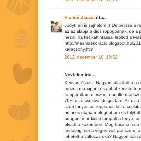
Praliné Zsuzsi
írta...
Judyt, én is sajnálom :( De persze a re
az az alapja a diós ropogósnak, de a 
nézni, ha két kattintással leöltöd a M
http://masnidekoracio.blogspot.hu/20
karacsony.html
2012. december 10. 18:52
Névtelen írta...
Kedves Zsuzsi! Nagyon köszönöm a re
mézes marcipánt és abból készítettem
temperáltam először, a beoltó módsze
70%-os étcsokival dolgoztam. Az els
szép fényes és roppanós lett a csokibu
hűlni és utána melegítettem és folytat
adagból már kissé tompult a fénye, és
olvadt a kezemben. Még használható v
minőség, sőt a végén volt pár szem, ami
lehetett a változás oka? Nagyon kösz