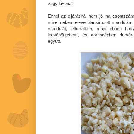
vagy kivonat
Ennél az eljárásnál nem jó, ha csontszá
mivel nekem eleve blansírozott mandulám vo
mandulát, felforraltam, majd ebben hag
lecsöpögtettem, és aprítógépben durvár
együtt.