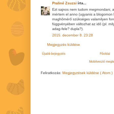
Praliné Zsuzsi
írta...
Ezt sajnos nem tudom megmondani, a
mértem el anno (ugyanis a blogomon l
maghőmérő szükséges valamilyen form
függvényében változhat az idő (pl. mi
adag-fele? dupla?).
2015. december 8. 23:28
Megjegyzés küldése
Újabb bejegyzés
Főoldal
Mobilverzió megt
Feliratkozás:
Megjegyzések küldése ( Atom )