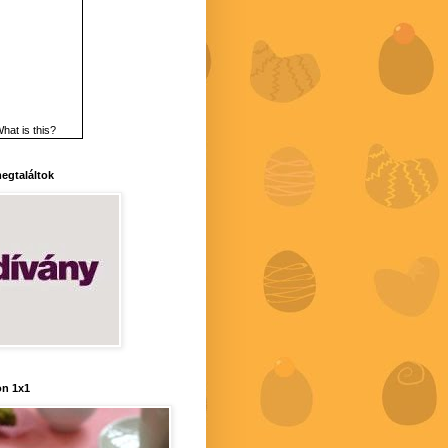
hat is this?
 megtaláltok
n 1x1