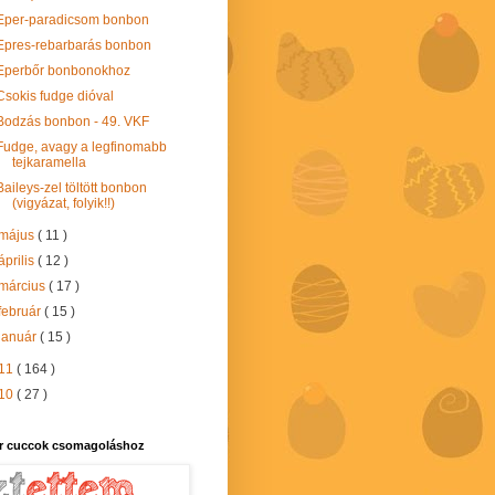
Eper-paradicsom bonbon
Epres-rebarbarás bonbon
Eperbőr bonbonokhoz
Csokis fudge dióval
Bodzás bonbon - 49. VKF
Fudge, avagy a legfinomabb
tejkaramella
Baileys-zel töltött bonbon
(vigyázat, folyik!!)
május
( 11 )
április
( 12 )
március
( 17 )
február
( 15 )
január
( 15 )
11
( 164 )
10
( 27 )
r cuccok csomagoláshoz