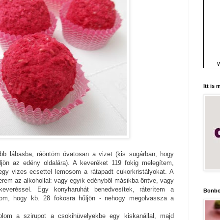
W
Itt is
bb lábasba, ráöntöm óvatosan a vizet (kis sugárban, hogy
jön az edény oldalára). A keveréket 119 fokig melegítem,
egy vizes ecsettel lemosom a rátapadt cukorkristályokat. A
rem az alkohollal: vagy egyik edényből másikba öntve, vagy
keveréssel. Egy konyharuhát benedvesítek, ráterítem a
Bonbo
yom, hogy kb. 28 fokosra hűljön - nehogy megolvassza a
lom a szirupot a csokihüvelyekbe egy kiskanállal, majd