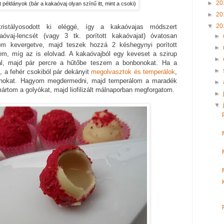
►
20
t példányok (bár a kakaóvaj olyan színű itt, mint a csoki)
►
20
▼
20
stályosodott ki eléggé, így a kakaóvajas módszert
óvaj-lencsét (vagy 3 tk. porított kakaóvajat) óvatosan
►
töm kevergetve, majd teszek hozzá 2 késhegynyi porított
►
em, míg az is elolvad. A kakaóvajból egy keveset a szirup
►
llal, majd pár percre a hűtőbe teszem a bonbonokat. Ha a
►
, a fehér csokiból pár dekányit
megolvasztok és temperálok
,
onokat. Hagyom megdermedni, majd temperálom a maradék
►
ártom a golyókat, majd liofilizált málnaporban megforgatom.
►
▼