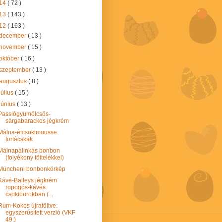
14
( 72 )
13
( 143 )
12
( 163 )
december
( 13 )
november
( 15 )
október
( 16 )
szeptember
( 13 )
augusztus
( 8 )
július
( 15 )
június
( 13 )
Passiógyümölcsös-
sárgabarackos jégkrém
Málna-étcsokimousse
tortácskák
Málnapálinkás bonbon
(folyékony töltelékkel)
Müncheni bonbonkörkép
Kávé-Baileys jégkrém
ropogós-kávés
csokiburokban (...
Rum-Kokos újratöltve:
egyszerűsített verzió (VKF
49.)