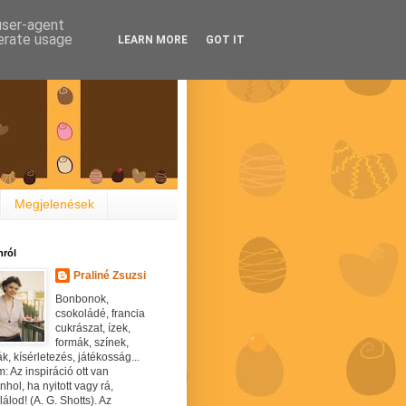
 user-agent
nerate usage
LEARN MORE
GOT IT
Megjelenések
ról
Praliné Zsuzsi
Bonbonok,
csokoládé, francia
cukrászat, ízek,
formák, színek,
ák, kísérletezés, játékosság...
: Az inspiráció ott van
hol, ha nyitott vagy rá,
álod! (A. G. Shotts). Az