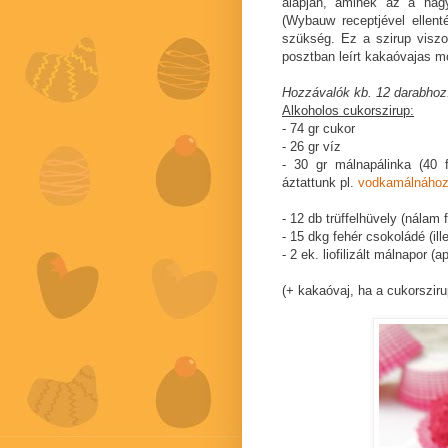
alapján, aminek az a nag
(Wybauw receptjével ellent
szükség. Ez a szirup viszon
posztban leírt kakaóvajas 
Hozzávalók kb. 12 darabhoz
Alkoholos cukorszirup:
- 74 gr cukor
- 26 gr víz
- 30 gr málnapálinka (40 
áztattunk pl.
vodkamálnáho
- 12 db trüffelhüvely (nálam f
- 15 dkg fehér csokoládé (ill
- 2 ek. liofilizált málnapor (a
(+ kakaóvaj, ha a cukorsziru