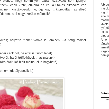
y előnye, hogy semmilyen extra hozzávalót sem igényel
A blo
étben): csak vízre, cukorra és kb. 40 fokos alkoholra van
írások
t nem kristályosodott ki, úgyhogy itt kipróbáltam az előző
jogról
módszert, ami nagyszerűen működik!
értel
máshol
:
kivéte
gyűjtő
teljes 
blogom
Amenn
fokos; helyette mehet vodka is, amiben 2-3 hétig málnát
tüntet
z
)
termé
forga
ehér csokiból, de éttel is finom lehet)
nem j
etve ét, ha ét trüffelhüvelyt használunk)
próra őrölt liofilizált málna; el is hagyható)
p nem kristályosodik ki)
Fotói
ww