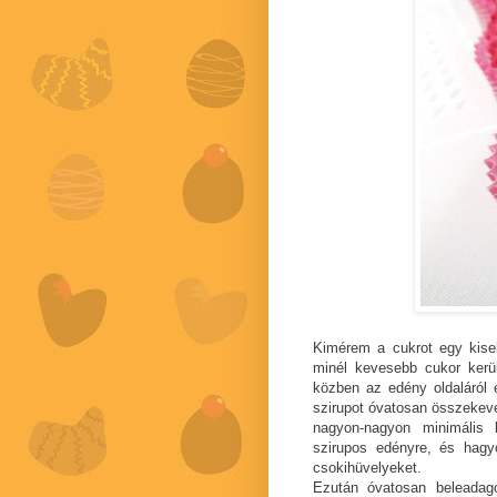
Kimérem a cukrot egy kise
minél kevesebb cukor kerül
közben az edény oldaláról 
szirupot óvatosan összekeve
nagyon-nagyon minimális 
szirupos edényre, és hag
csokihüvelyeket.
Ezután óvatosan beleadago