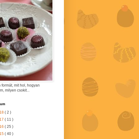
 formát, mit hol, hogyan
am, milyen csokit...
vum
18
( 2 )
17
( 11 )
16
( 25 )
15
( 40 )