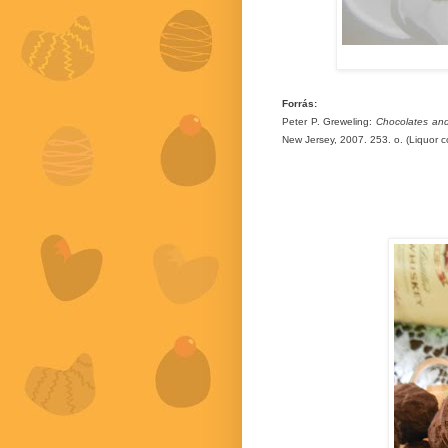
Forrás:
Peter P. Greweling:
Chocolates and
New Jersey, 2007. 253. o. (Liquor co