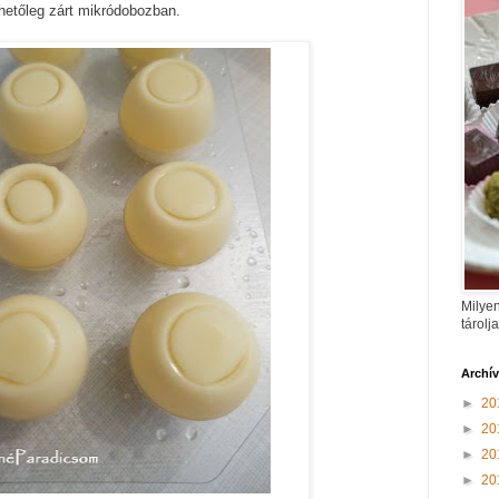
hetőleg zárt mikródobozban.
Milyen
tárolj
Archí
►
20
►
20
►
20
►
20