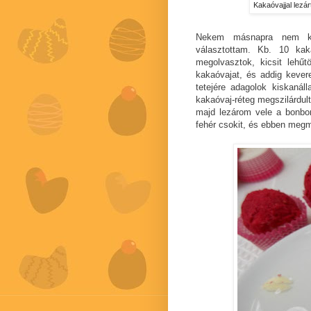
Kakaóvajjal lezár
Nekem másnapra nem kri
választottam. Kb. 10 kaka
megolvasztok, kicsit lehű
kakaóvajat, és addig kever
tetejére adagolok kiskaná
kakaóvaj-réteg megszilárdult
majd lezárom vele a bonb
fehér csokit, és ebben megm