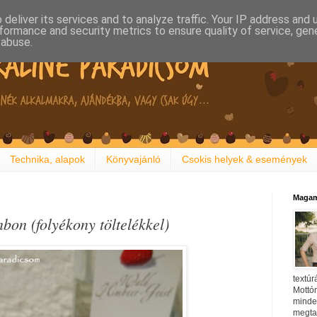
deliver its services and to analyze traffic. Your IP address and
formance and security metrics to ensure quality of service, ge
 abuse.
Technika, alapok
Könyvajánló
Csokis helyek & események
Magam
on (folyékony töltelékkel)
textúr
Mottóm
minden
megtal