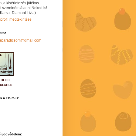
s, a kísérletezés játékos
t szeretném átadni Neked is!
 Karsai-Diamant Lívia)
 profil megtekintése
hatsz:
neparadicsom@gmail.com
TIFIED
OLATIER
k a FB-ra is!
i jogvédelem: