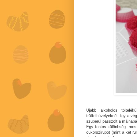
Újabb alkoholos töltelé
trüffelhüvelyeknél, így a vé
szuperül passzolt a málnapá
Egy fontos különbség: most
cukorszirupot (mint a két r