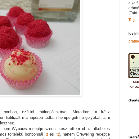
alkotá
örömé
(Fotó:
Teljes
Ide ír
prali
CER
CHOC
Gyerte
kű bonbon, ezúttal málnapálinkával. Maradtam a kész
gén liofilizált málnaporba tudtam hempergetni a golyókat, ami
leszhez.
 nem Wybauw receptje szerint készítettem el az alkoholos
umos töltelékű bonbonnál
itt
és
itt
), hanem Greweling receptje
Szerző