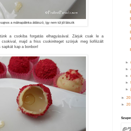
ajnos a málnapálinka átlátszó, így nem túl jól látszik
ünk a csokiba forgatás elhagyásával. Zárjuk csak le a
csokival, majd a friss csokiréteget szórjuk meg liofilizált
s sapkát kap a bonbon!
►
►
►
►
►
►
20
►
20
Szupe