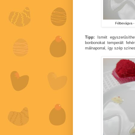
Félbevágva - s
Tipp:
Ismét egyszerűsíthet
bonbonokat temperált fehér 
málnaporral, így szép színe