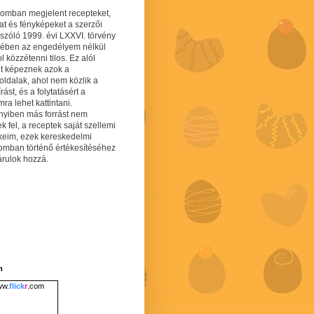
gomban megjelent recepteket,
at és fényképeket a szerzői
 szóló 1999. évi LXXVI. törvény
mében az engedélyem nélkül
 közzétenni tilos. Ez alól
lt képeznek azok a
oldalak, ahol nem közlik a
írást, és a folytatásért a
ra lehet kattintani.
yiben más forrást nem
ek fel, a receptek saját szellemi
keim, ezek kereskedelmi
lomban történő értékesítéséhez
árulok hozzá.
m
w.
flick
r
.com