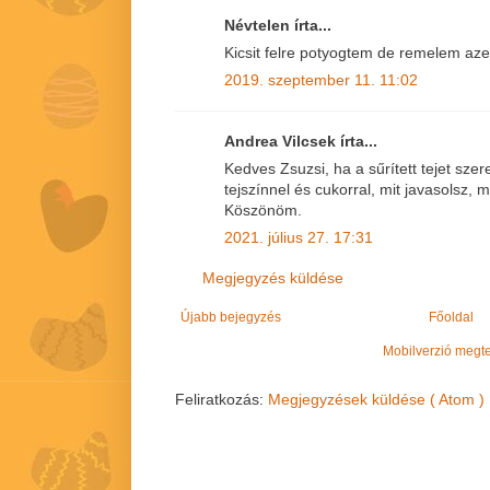
Névtelen írta...
Kicsit felre potyogtem de remelem a
2019. szeptember 11. 11:02
Andrea Vilcsek írta...
Kedves Zsuzsi, ha a sűrített tejet szer
tejszínnel és cukorral, mit javasolsz,
Köszönöm.
2021. július 27. 17:31
Megjegyzés küldése
Újabb bejegyzés
Főoldal
Mobilverzió megt
Feliratkozás:
Megjegyzések küldése ( Atom )