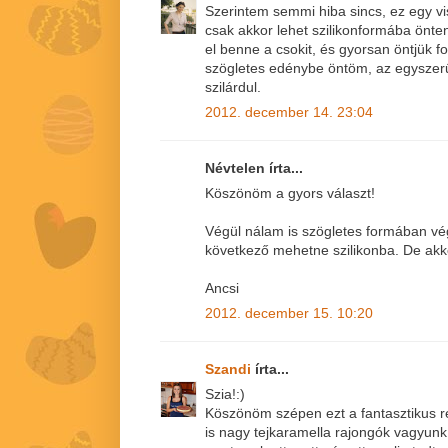
Szerintem semmi hiba sincs, ez egy vi
csak akkor lehet szilikonformába önte
el benne a csokit, és gyorsan öntjük 
szögletes edénybe öntöm, az egyszer
szilárdul.
2012. december 14. 23:04
Névtelen írta...
Köszönöm a gyors választ!
Végül nálam is szögletes formában vé
következő mehetne szilikonba. De akko
Ancsi
2012. december 15. 10:20
Szandi
írta...
Szia!:)
Köszönöm szépen ezt a fantasztikus re
is nagy tejkaramella rajongók vagyun