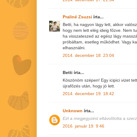
Praliné Zsuzsi
írta...
Betti, ha nagyon lágy lett, akkor valós
hogy nem lett elég ideig főzve. Nem 
ha visszateszed az egész lágy masszá
próbáltam, esetleg működhet. Vagy ka
elhasználni.
2014. december 18. 23:04
Betti írta...
Köszönöm szépen! Egy icipici vizet tet
újrafőzés után, hogy jó lett.
2014. december 19. 18:42
Unknown
írta...
Ezt a megjegyzést eltávolította a szerz
2016. január 19. 9:46