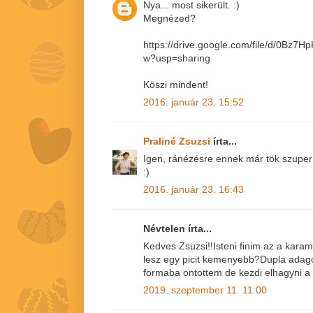
Nya... most sikerült. :)
Megnézed?
https://drive.google.com/file/d/0B
w?usp=sharing
Köszi mindent!
2016. január 23. 15:52
Praliné Zsuzsi
írta...
Igen, ránézésre ennek már tök szuper a
:)
2016. január 23. 16:43
Névtelen írta...
Kedves Zsuzsi!!Isteni finim az a kara
lesz egy picit kemenyebb?Dupla adagot
formaba ontottem de kezdi elhagyni a 
2019. szeptember 11. 11:00