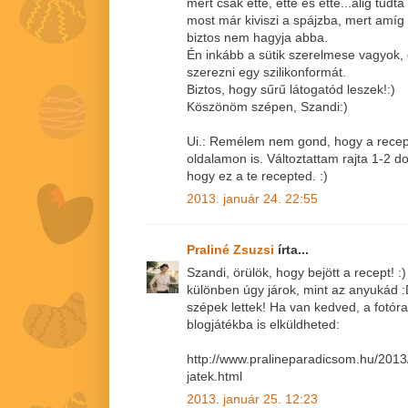
mert csak ette, ette és ette...alig tud
most már kiviszi a spájzba, mert amíg
biztos nem hagyja abba.
Én inkább a sütik szerelmese vagyok, 
szerezni egy szilikonformát.
Biztos, hogy sűrű látogatód leszek!:)
Köszönöm szépen, Szandi:)
Ui.: Remélem nem gond, hogy a recep
oldalamon is. Változtattam rajta 1-2 d
hogy ez a te recepted. :)
2013. január 24. 22:55
Praliné Zsuzsi
írta...
Szandi, örülök, hogy bejött a recept! :
különben úgy járok, mint az anyukád 
szépek lettek! Ha van kedved, a fotóra
blogjátékba is elküldheted:
http://www.pralineparadicsom.hu/2013
jatek.html
2013. január 25. 12:23