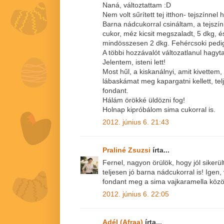
Naná, változtattam :D
Nem volt sűrített tej itthon- tejszínnel 
Barna nádcukorral csináltam, a tejszín
cukor, méz kicsit megszaladt, 5 dkg, é
mindösszesen 2 dkg. Fehércsoki pedig
A többi hozzávalót változatlanul hagy
Jelentem, isteni lett!
Most hűl, a kiskanálnyi, amit kivettem, 
lábaskámat meg kapargatni kellett, tel
fondant.
Hálám örökké üldözni fog!
Holnap kipróbálom sima cukorral is.
2012. június 6. 21:43
Praliné Zsuzsi
írta...
Fernel, nagyon örülök, hogy jól sikerült!
teljesen jó barna nádcukorral is! Igen
fondant meg a sima vajkaramella közöt
2012. június 6. 22:05
Adél (Afraa)
írta...