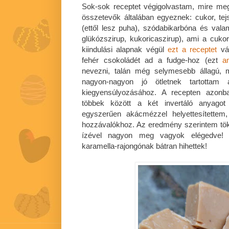
Sok-sok receptet végigolvastam, mire meg
összetevők általában egyeznek: cukor, tejsz
(ettől lesz puha), szódabikarbóna és valam
glükózszirup, kukoricaszirup), ami a cuko
kiindulási alapnak végül
ezt a receptet
vál
fehér csokoládét ad a fudge-hoz (ezt
a
nevezni, talán még selymesebb állagú, mi
nagyon-nagyon jó ötletnek tartotta
kiegyensúlyozásához. A recepten azonba
többek között a két invertáló anyagot
egyszerűen akácmézzel helyettesítettem
hozzávalókhoz. Az eredmény szerintem tök
ízével nagyon meg vagyok elégedve! 
karamella-rajongónak bátran hihettek!