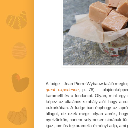
A fudge - Jean-Pierre Wybauw találó megfo
great experience
, p. 78) - tulajdonképp
karamellt és a fondantot. Olyan, mint egy 
képez az általános szabály alól, hogy a c
cukorkában. A fudge-ban épphogy az apró mi
állagot, de ezek mégis olyan aprók, ho
nyelvünkön, hanem selymesen simának tűni
igazi, omlós tejkaramella-élményt adja, ami