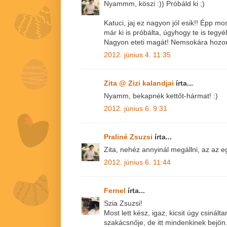
Nyammm, köszi :)) Próbáld ki ;)
Katuci, jaj ez nagyon jól esik!! Épp mo
már ki is próbálta, úgyhogy te is tegy
Nagyon eteti magát! Nemsokára hozom 
2012. június 4. 11:35
Zita @ Zizi kalandjai
írta...
Nyamm, bekapnék kettőt-hármat! :)
2012. június 6. 9:31
Praliné Zsuzsi
írta...
Zita, nehéz annyinál megállni, az az eg
2012. június 6. 11:44
Fernel
írta...
Szia Zsuzsi!
Most lett kész, igaz, kicsit úgy csinál
szakácsnője, de itt mindenkinek bejön