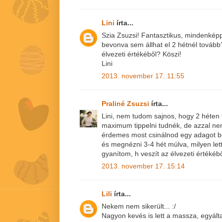
Lini
írta...
Szia Zsuzsi! Fantasztikus, mindenképp
bevonva sem állhat el 2 hétnél tovább?
élvezeti értékéből? Köszi!
Lini
2013. november 17. 11:55
Praliné Zsuzsi
írta...
Lini, nem tudom sajnos, hogy 2 héten t
maximum tippelni tudnék, de azzal ne
érdemes most csinálnod egy adagot be
és megnézni 3-4 hét múlva, milyen let
gyanítom, h veszít az élvezeti értékébő
2013. november 17. 15:14
Lili
írta...
Nekem nem sikerült... :/
Nagyon kevés is lett a massza, egyált