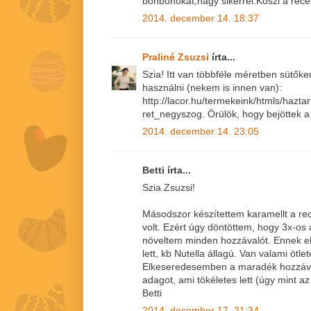
bonbonokat,nagy sikerrel.Köszi a rece
2014. december 14. 18:37
Praliné Zsuzsi
írta...
Szia! Itt van többféle méretben sütőke
használni (nekem is innen van):
http://lacor.hu/termekeink/htmls/hazta
ret_negyszog. Örülök, hogy bejöttek a 
2014. december 14. 23:05
Betti írta...
Szia Zsuzsi!
Másodszor készítettem karamellt a rec
volt. Ezért úgy döntöttem, hogy 3x-os
növeltem minden hozzávalót. Ennek e
lett, kb Nutella állagú. Van valami öt
Elkeseredesemben a maradék hozzával
adagot, ami tökéletes lett (úgy mint a
Betti
2014. december 17. 21:34