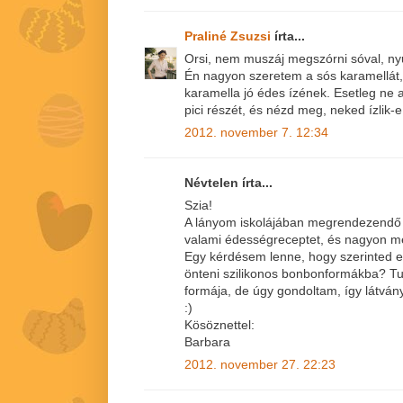
Praliné Zsuzsi
írta...
Orsi, nem muszáj megszórni sóval, ny
Én nagyon szeretem a sós karamellát,
karamella jó édes ízének. Esetleg ne
pici részét, és nézd meg, neked ízlik-e
2012. november 7. 12:34
Névtelen írta...
Szia!
A lányom iskolájában megrendezendő 
valami édességreceptet, és nagyon m
Egy kérdésem lenne, hogy szerinted ezt
önteni szilikonos bonbonformákba? T
formája, de úgy gondoltam, így látvá
:)
Kösöznettel:
Barbara
2012. november 27. 22:23