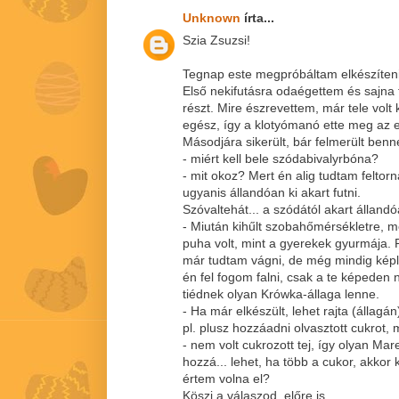
Unknown
írta...
Szia Zsuzsi!
Tegnap este megpróbáltam elkészíteni 
Első nekifutásra odaégettem és sajna 
részt. Mire észrevettem, már tele vol
egész, így a klotyómanó ette meg az 
Másodjára sikerült, bár felmerült be
- miért kell bele szódabivalyrbóna?
- mit okoz? Mert én alig tudtam feltor
ugyanis állandóan ki akart futni.
Szóvaltehát... a szódától akart állandó
- Miután kihűlt szobahőmérsékletre, mé
puha volt, mint a gyerekek gyurmája. 
már tudtam vágni, de még mindig képl
én fel fogom falni, csak a te képeden
tiédnek olyan Krówka-állaga lenne.
- Ha már elkészült, lehet rajta (állagá
pl. plusz hozzáadni olvasztott cukrot, 
- nem volt cukrozott tej, így olyan Ma
hozzá... lehet, ha több a cukor, akko
értem volna el?
Köszi a válaszod, előre is.