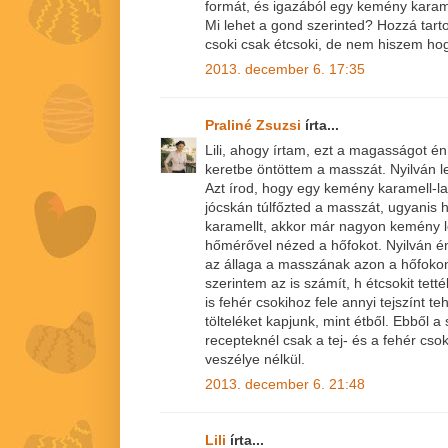
formát, és igazából egy kemény karamel
Mi lehet a gond szerinted? Hozzá tarto
csoki csak étcsoki, de nem hiszem hogy
2013. december 6. 17:35
Praliné Zsuzsi
írta...
Lili, ahogy írtam, ezt a magasságot é
keretbe öntöttem a masszát. Nyilván le
Azt írod, hogy egy kemény karamell-l
jócskán túlfőzted a masszát, ugyanis 
karamellt, akkor már nagyon kemény le
hőmérővel nézed a hőfokot. Nyilván é
az állaga a masszának azon a hőfoko
szerintem az is számít, h étcsokit tetté
is fehér csokihoz fele annyi tejszínt t
tölteléket kapjunk, mint étből. Ebből 
recepteknél csak a tej- és a fehér csok
veszélye nélkül.
2013. december 6. 21:48
Lili
írta...