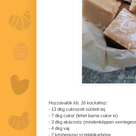
Hozzávalók kb. 16 kockához:
- 13 dkg cukrozott sűrített tej
- 7 dkg cukor (lehet barna cukor is)
- 3 dkg akácméz (mindenképpen semlegese
- 4 dkg vaj
- 2 késhegynyi szódabikarbóna