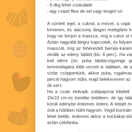
- 6 dkg fehér csokoládé
- egy csipet fleur de sel vagy tengeri só
A sűrített tejet, a cukrot, a mézet, a vaj
kimérem, és alacsony lángon melegíteni k
hogy ne forrjon a massza, míg a cukor el n
Aztán nagyobb lángra kapcsolok, és folyam
masszát, míg az fehéresből barnás-karame
elválik az edény falától (kb. 6 perc). Ha 
kell elérni (ún. puha labdacs/gyenge go
terminológiára több verziót is találtam, de
vízbe csöppentünk, akkor puha, rugalmas 
percet hagyom hűlni, majd belekeverem az ap
de sel-t.
Ha a csoki elolvadt, sütőpapírral kibéle
10x10 cm-es keretbe öntöttem, de így tal
körüli edénybe érdemes önteni. A tetejét m
órát a hűtőben hűlni hagyom. Végül kocká
lehet belőle, érdemes akkor a kockákat el
aztán celofánba.