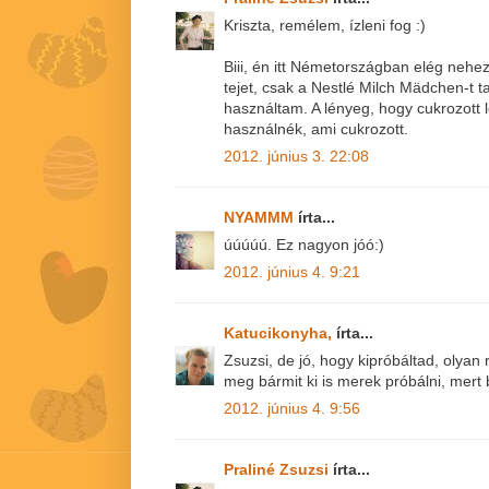
Kriszta, remélem, ízleni fog :)
Biii, én itt Németországban elég neheze
tejet, csak a Nestlé Milch Mädchen-t t
használtam. A lényeg, hogy cukrozott 
használnék, ami cukrozott.
2012. június 3. 22:08
NYAMMM
írta...
úúúúú. Ez nagyon jóó:)
2012. június 4. 9:21
Katucikonyha,
írta...
Zsuzsi, de jó, hogy kipróbáltad, olyan 
meg bármit ki is merek próbálni, mert biz
2012. június 4. 9:56
Praliné Zsuzsi
írta...