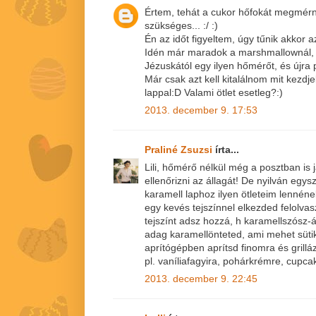
Értem, tehát a cukor hőfokát megmérn
szükséges... :/ :)
Én az időt figyeltem, úgy tűnik akkor az
Idén már maradok a marshmallownál, az
Jézuskától egy ilyen hőmérőt, és újra 
Már csak azt kell kitalálnom mit kezdj
lappal:D Valami ötlet esetleg?:)
2013. december 9. 17:53
Praliné Zsuzsi
írta...
Lili, hőmérő nélkül még a posztban is j
ellenőrizni az állagát! De nyilván egy
karamell laphoz ilyen ötleteim lennén
egy kevés tejszínnel elkezded felolvas
tejszínt adsz hozzá, h karamellszósz-á
adag karamellönteted, ami mehet sütik
aprítógépben aprítsd finomra és grill
pl. vaníliafagyira, pohárkrémre, cupcak
2013. december 9. 22:45