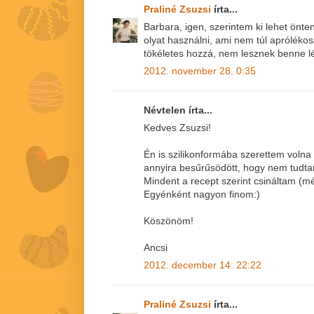
Praliné Zsuzsi
írta...
Barbara, igen, szerintem ki lehet önte
olyat használni, ami nem túl aprólékos
tökéletes hozzá, nem lesznek benne 
2012. november 28. 0:35
Névtelen írta...
Kedves Zsuzsi!
Én is szilikonformába szerettem volna
annyira besűrűsödött, hogy nem tudtam
Mindent a recept szerint csináltam (
Egyénként nagyon finom:)
Köszönöm!
Ancsi
2012. december 14. 22:22
Praliné Zsuzsi
írta...