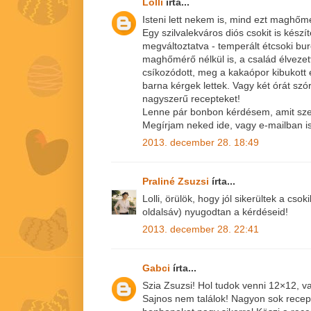
Lolli
írta...
Isteni lett nekem is, mind ezt maghőmé
Egy szilvalekváros diós csokit is készí
megváltoztatva - temperált étcsoki bur
maghőmérő nélkül is, a család élvezett
csíkozódott, meg a kakaópor kibukott 
barna kérgek lettek. Vagy két órát szó
nagyszerű recepteket!
Lenne pár bonbon kérdésem, amit sze
Megírjam neked ide, vagy e-mailban is
2013. december 28. 18:49
Praliné Zsuzsi
írta...
Lolli, örülök, hogy jól sikerültek a cso
oldalsáv) nyugodtan a kérdéseid!
2013. december 28. 22:41
Gabci
írta...
Szia Zsuzsi! Hol tudok venni 12×12, 
Sajnos nem találok! Nagyon sok recep