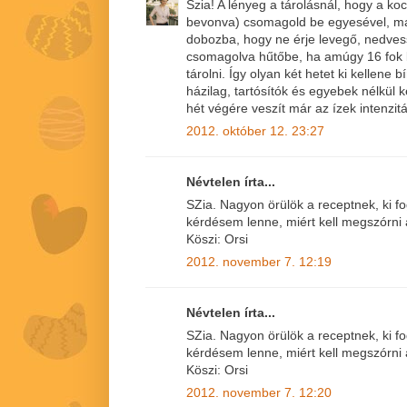
Szia! A lényeg a tárolásnál, hogy a ko
bevonva) csomagold be egyesével, m
dobozba, hogy ne érje levegő, nedves
csomagolva hűtőbe, ha amúgy 16 fok 
tárolni. Így olyan két hetet ki kellene 
házilag, tartósítók és egyebek nélkül k
hét végére veszít már az ízek intenzitá
2012. október 12. 23:27
Névtelen írta...
SZia. Nagyon örülök a receptnek, ki f
kérdésem lenne, miért kell megszórni a
Köszi: Orsi
2012. november 7. 12:19
Névtelen írta...
SZia. Nagyon örülök a receptnek, ki f
kérdésem lenne, miért kell megszórni a
Köszi: Orsi
2012. november 7. 12:20