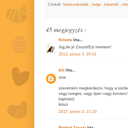
Címkék:
fehércsokoládé
,
fudge
,
karamell
,
mé
45 megjegyzés :
Kriszta
írta...
Jujj,de jó Zsuzsi!Ezt mentem!
2012. június 3. 20:31
biii
írta...
szia
szeretném megkérdezni, hogy a süritett
vagy üveges, vagy ilyen nagy konzer
kapható)
köszi
2012. június 3. 21:10
Praliné Zsuzsi
írta...