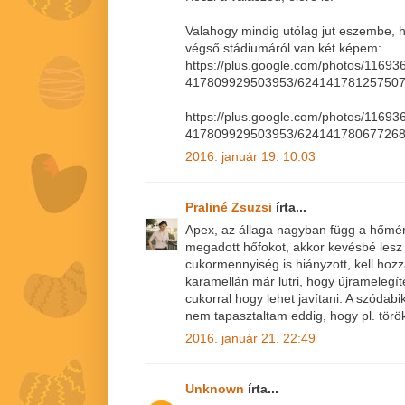
Valahogy mindig utólag jut eszembe, h
végső stádiumáról van két képem:
https://plus.google.com/photos/116
417809929503953/62414178125750
https://plus.google.com/photos/116
417809929503953/62414178067726
2016. január 19. 10:03
Praliné Zsuzsi
írta...
Apex, az állaga nagyban függ a hőmérs
megadott hőfokot, akkor kevésbé lesz sz
cukormennyiség is hiányzott, kell hozzá
karamellán már lutri, hogy újramelegít
cukorral hogy lehet javítani. A szódabik
nem tapasztaltam eddig, hogy pl. tör
2016. január 21. 22:49
Unknown
írta...