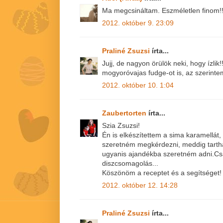
Ma megcsináltam. Eszméletlen finom!!
2012. október 9. 23:09
Praliné Zsuzsi
írta...
Jujj, de nagyon örülök neki, hogy ízlik
mogyoróvajas fudge-ot is, az szerint
2012. október 10. 1:04
Zaubertorten
írta...
Szia Zsuzsi!
Én is elkészítettem a sima karamellát, 
szeretném megkérdezni, meddig tartha
ugyanis ajandékba szeretném adni.Cs
diszcsomagolás...
Köszönöm a receptet és a segítséget!
2012. október 12. 14:28
Praliné Zsuzsi
írta...