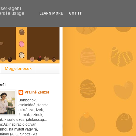
 user-agent
nerate usage
LEARN MORE
GOT IT
Megjelenések
ról
Praliné Zsuzsi
Bonbonok,
csokoládé, francia
cukrászat, ízek,
formák, színek,
ák, kísérletezés, játékosság...
: Az inspiráció ott van
hol, ha nyitott vagy rá,
álod! (A. G. Shotts). Az