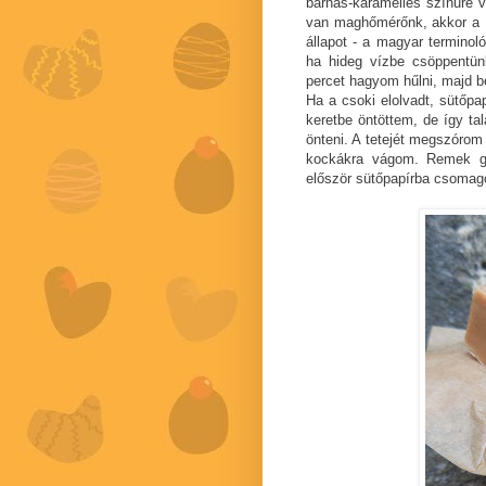
barnás-karamelles színűre vá
van maghőmérőnk, akkor a 11
állapot - a magyar terminoló
ha hideg vízbe csöppentünk
percet hagyom hűlni, majd be
Ha a csoki elolvadt, sütőpa
keretbe öntöttem, de így ta
önteni. A tetejét megszórom 
kockákra vágom. Remek ga
először sütőpapírba csomago