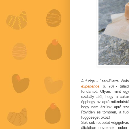
A fudge - Jean-Pierre Wyb
experience
, p. 78) - tula
fondantot. Olyan, mint eg
szabály alól, hogy a cuko
épphogy az apró mikrokristál
hogy nem érzünk apró sze
Röviden és tömören, a fudg
függőséget okoz!
Sok-sok receptet végigolvas
általában egyeznek: cukor, 