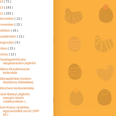
14
( 72 )
13
( 143 )
12
( 163 )
december
( 13 )
november
( 15 )
október
( 16 )
szeptember
( 13 )
augusztus
( 8 )
július
( 15 )
június
( 13 )
Passiógyümölcsös-
sárgabarackos jégkrém
Málna-étcsokimousse
tortácskák
Málnapálinkás bonbon
(folyékony töltelékkel)
Müncheni bonbonkörkép
Kávé-Baileys jégkrém
ropogós-kávés
csokiburokban (...
Rum-Kokos újratöltve:
egyszerűsített verzió (VKF
49.)