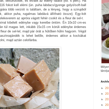
lt, besűrűsödik, és elválik az edény falától (kb. 6 perc). Ha
6 fokot kell elérni (ún. puha labdacs/gyenge golyó/soft-ball
giára több verziót is találtam, de a lényeg, hogy a szirupból
, akkor puha, rugalmas labdává állítható össze). Egy-két
lekeverem az apróra vágott fehér csokit és a fleur de sel-t.
pírral kibélelt edénybe vagy keretbe öntöm. Én 10x10 cm-es
lán túl magas lett, inkább 15x15 cm körüli edénybe érdemes
fleur de sel-lel, majd pár órát a hűtőben hűlni hagyom. Végül
sztroajándék is lehet belőle, érdemes akkor a kockákat
lni, majd aztán celofánba.
Milyen
tárolj
Archí
►
20
►
20
►
20
►
20