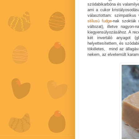
szódabikarbóna és valamilyen
ami a cukor kristályosodás
választottam: szimpatikus
stílusú fudge
-nak szokták 
változat), illetve nagyon-
kiegyensúlyozásához. A rece
két invertáló anyagot (
helyettesítettem, és szóda
tökéletes, mind az állagá
nekem, az elvetemült karame