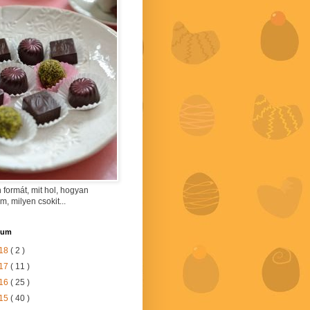
 formát, mit hol, hogyan
am, milyen csokit...
vum
18
( 2 )
17
( 11 )
16
( 25 )
15
( 40 )