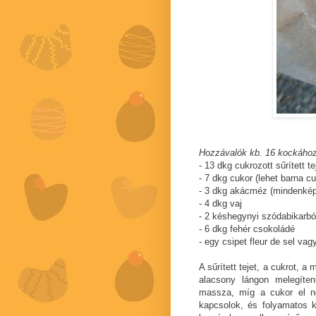
Hozzávalók kb. 16 kockához
- 13 dkg cukrozott sűrített te
- 7 dkg cukor (lehet barna cu
- 3 dkg akácméz (mindenké
- 4 dkg vaj
- 2 késhegynyi szódabikarb
- 6 dkg fehér csokoládé
- egy csipet fleur de sel vag
A sűrített tejet, a cukrot, 
alacsony lángon melegíten
massza, míg a cukor el ne
kapcsolok, és folyamatos 