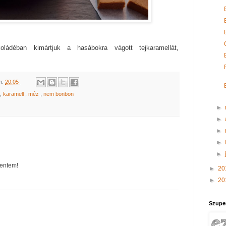
ládéban kimártjuk a hasábokra vágott tejkaramellát,
m:
20:05
,
karamell
,
méz
,
nem bonbon
►
►
►
►
►
mentem!
►
20
►
20
Szupe