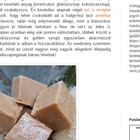
 invertáló anyag (invertcukor, glükózszirup, kukoricaszirup),
A blo
át szabályozza. Én kiindulási alapnak végül
ezt a receptet
írások
 volt, hogy fehér csokoládét ad a fudge-hoz (ezt
amerikai
jogról
értel
nevezni, talán még selymesebb állagú, mint a klasszikus
máshol
nagyon jó ötletnek tartottam a fleur de sel-t az édes íz
kivéte
pten azonban elég sok ponton változtattam, többek között a
gyűjtő
glükózszirup és golden syrup) egyszerűen akácmézzel
teljes 
bikarbónát is adtam a hozzávalókhoz. Az eredmény szerintem
blogom
val, mind az ízével nagyon meg vagyok elégedve! Márpedig
Amenn
lla-rajongónak bátran hihettek!
tüntet
termé
forga
nem j
Fotói
ww