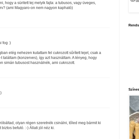
 hogy a süritett tej melyik fajta: a tubusos, vagy üveges,
erv? (ami Magyaro-on nem nagyon kapható)
Rends
 fog :)
gban elég nehezen kutattam fel cukrozott sűrített tejet, csak a
 találtam (konzerves), így azt használtam. A lényeg, hogy
on simán tubusost használnék, ami cukrozott.
Színes
)
próbáltad, olyan régen szeretnék csinálni, tőled meg bármit ki
biztos befutó. :-) Állati jól néz ki.