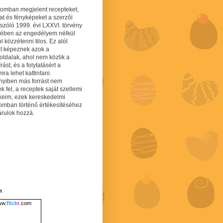
gomban megjelent recepteket,
at és fényképeket a szerzői
 szóló 1999. évi LXXVI. törvény
mében az engedélyem nélkül
 közzétenni tilos. Ez alól
lt képeznek azok a
oldalak, ahol nem közlik a
írást, és a folytatásért a
ra lehet kattintani.
yiben más forrást nem
ek fel, a receptek saját szellemi
keim, ezek kereskedelmi
lomban történő értékesítéséhez
árulok hozzá.
m
w.
flick
r
.com