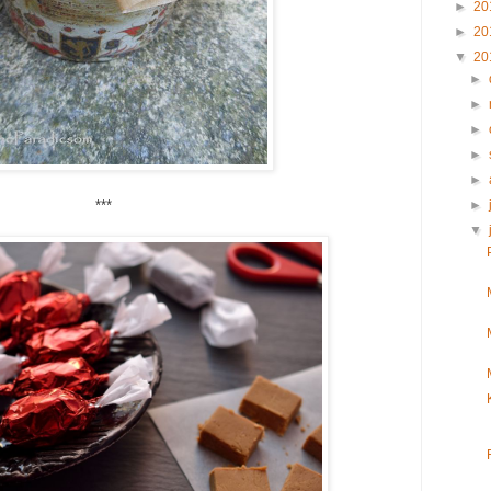
►
20
►
20
▼
20
►
►
►
►
►
►
***
▼