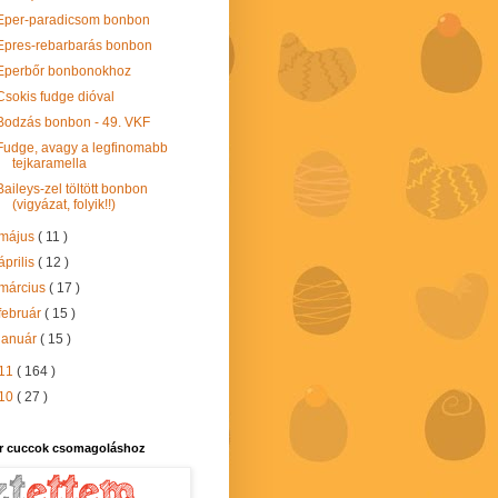
Eper-paradicsom bonbon
Epres-rebarbarás bonbon
Eperbőr bonbonokhoz
Csokis fudge dióval
Bodzás bonbon - 49. VKF
Fudge, avagy a legfinomabb
tejkaramella
Baileys-zel töltött bonbon
(vigyázat, folyik!!)
május
( 11 )
április
( 12 )
március
( 17 )
február
( 15 )
január
( 15 )
11
( 164 )
10
( 27 )
r cuccok csomagoláshoz