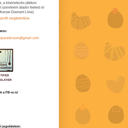
s, a kísérletezés játékos
t szeretném átadni Neked is!
 Karsai-Diamant Lívia)
 profil megtekintése
hatsz:
neparadicsom@gmail.com
TIFIED
OLATIER
k a FB-ra is!
i jogvédelem: