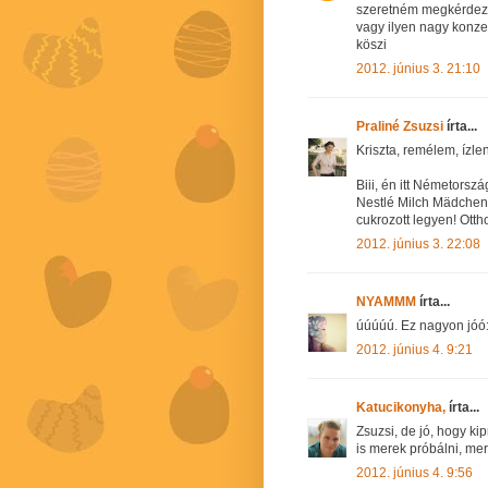
szeretném megkérdezni,
vagy ilyen nagy konz
köszi
2012. június 3. 21:10
Praliné Zsuzsi
írta...
Kriszta, remélem, ízleni
Biii, én itt Németorszá
Nestlé Milch Mädchen-t
cukrozott legyen! Otth
2012. június 3. 22:08
NYAMMM
írta...
úúúúú. Ez nagyon jóó:
2012. június 4. 9:21
Katucikonyha,
írta...
Zsuzsi, de jó, hogy ki
is merek próbálni, mert 
2012. június 4. 9:56