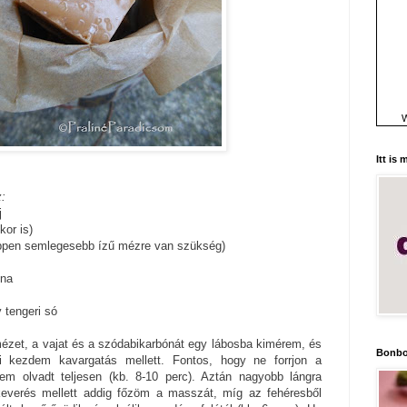
W
Itt is
:
j
kor is)
ppen semlegesebb ízű mézre van szükség)
óna
y tengeri só
a mézet, a vajat és a szódabikarbónát egy lábosba kimérem, és
Bonbo
i kezdem kavargatás mellett. Fontos, hogy ne forrjon a
m olvadt teljesen (kb. 8-10 perc). Aztán nagyobb lángra
keverés mellett addig főzöm a masszát, míg az fehéresből