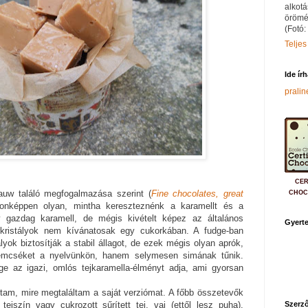
alkotá
örömé
(Fotó:
Teljes
Ide ír
prali
CER
auw találó megfogalmazása szerint (
Fine chocolates, great
CHOC
jdonképpen olyan, mintha kereszteznénk a karamellt és a
y gazdag karamell, de mégis kivételt képez az általános
Gyerte
rkristályok nem kívánatosak egy cukorkában. A fudge-ban
yok biztosítják a stabil állagot, de ezek mégis olyan aprók,
mcséket a nyelvünkön, hanem selymesen simának tűnik.
e az igazi, omlós tejkaramella-élményt adja, ami gyorsan
tam, mire megtaláltam a saját verziómat. A főbb összetevők
Szerző
tejszín vagy cukrozott sűrített tej, vaj (ettől lesz puha),