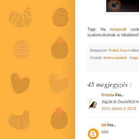
Tipp: Ha
temperált
csoko
szaloncukornak is tökéletes!
Bejegyezte:
Praliné Zsuzsi
dátu
Címkék:
fehércsokoládé
,
fudge
45 megjegyzés :
Kriszta
írta...
Jujj,de jó Zsuzsi!Ezt 
2012. június 3. 20:31
biii
írta...
szia