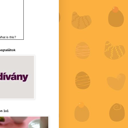
hat is this?
 megtaláltok
n 1x1