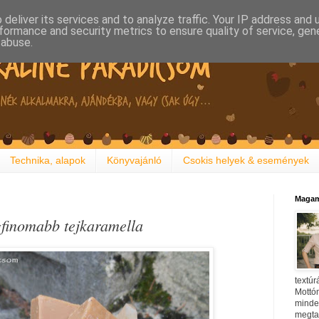
deliver its services and to analyze traffic. Your IP address and
formance and security metrics to ensure quality of service, ge
 abuse.
Technika, alapok
Könyvajánló
Csokis helyek & események
Magam
gfinomabb tejkaramella
textúr
Mottóm
minden
megtal