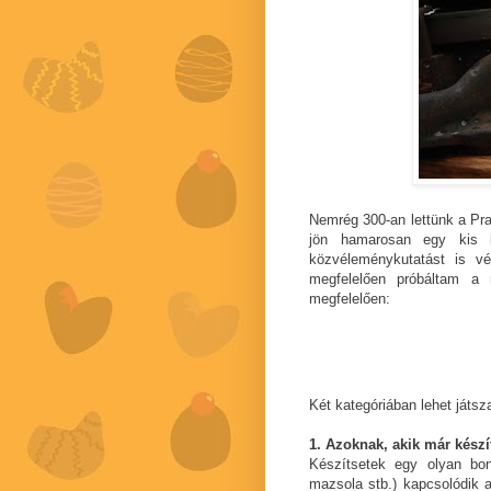
Nemrég 300-an lettünk a Pr
jön hamarosan egy kis b
közvéleménykutatást is vé
megfelelően próbáltam a 
megfelelően:
Két kategóriában lehet játsza
1. Azoknak, akik már készí
Készítsetek egy olyan bon
mazsola stb.) kapcsolódik a