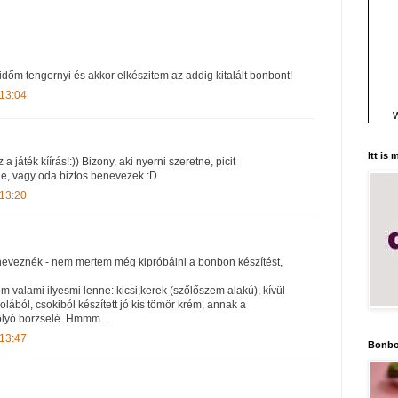
l időm tengernyi és akkor elkészitem az addig kitalált bonbont!
 13:04
W
Itt is
a játék kíírás!:)) Bizony, aki nyerni szeretne, picit
ide, vagy oda biztos benevezek.:D
 13:20
neveznék - nem mertem még kipróbálni a bonbon készítést,
 valami ilyesmi lenne: kicsi,kerek (szőlőszem alakú), kívül
olából, csokiból készített jó kis tömör krém, annak a
olyó borzselé. Hmmm...
 13:47
Bonbo