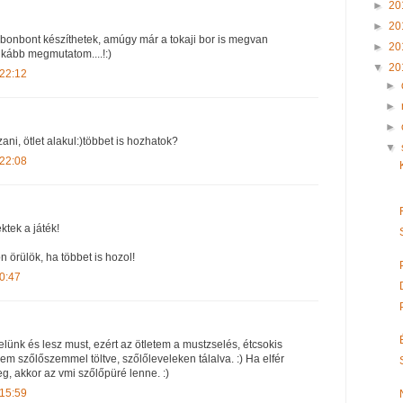
►
20
►
20
 bonbont készíthetek, amúgy már a tokaji bor is megvan
►
20
nkább megmutatom....!:)
▼
20
 22:12
►
►
►
zani, ötlet alakul:)többet is hozhatok?
▼
 22:08
ktek a játék!
 örülök, ha többet is hozol!
0:47
lünk és lesz must, ezért az ötletem a mustzselés, étcsokis
m szőlőszemmel töltve, szőlőleveleken tálalva. :) Ha elfér
g, akkor az vmi szőlőpüré lenne. :)
 15:59