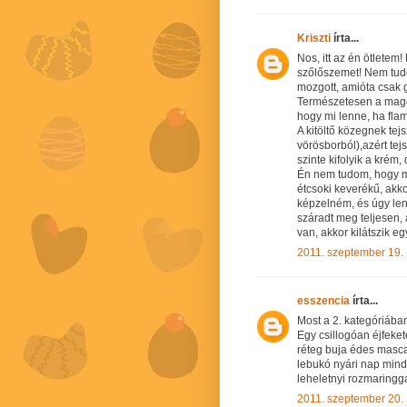
Kriszti
írta...
Nos, itt az én ötletem
szőlőszemet! Nem tudo
mozgott, amióta csak 
Természetesen a magok
hogy mi lenne, ha flam
A kitöltő közegnek tej
vörösborból),azért tej
szinte kifolyik a krém
Én nem tudom, hogy mil
étcsoki keverékű, akk
képzelném, és úgy len
száradt meg teljesen,
van, akkor kilátszik eg
2011. szeptember 19.
esszencia
írta...
Most a 2. kategóriáb
Egy csillogóan éjfeket
réteg buja édes masca
lebukó nyári nap mind
leheletnyi rozmaringga
2011. szeptember 20.