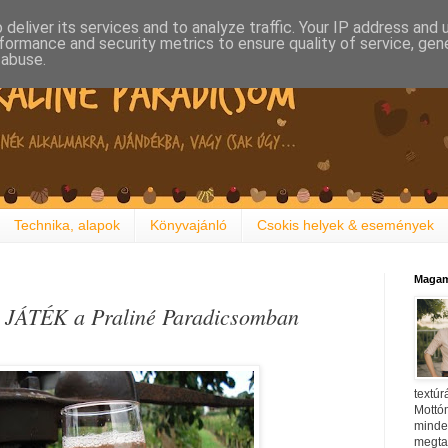
deliver its services and to analyze traffic. Your IP address and
formance and security metrics to ensure quality of service, ge
 abuse.
Technika, alapok
Könyvajánló
Csokis helyek & események
Magam
- JÁTÉK a Praliné Paradicsomban
textúr
Mottóm
minden
megtal