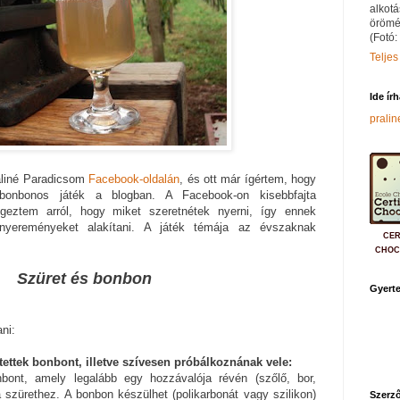
alkotá
örömé
(Fotó:
Teljes
Ide ír
prali
aliné Paradicsom
Facebook-oldalán
, és ott már ígértem, hogy
onbonos játék a blogban. A Facebook-on kisebbfajta
geztem arról, hogy miket szeretnétek nyerni, így ennek
nyereményeket alakítani. A játék témája az évszaknak
CER
CHOC
Szüret és bonbon
Gyerte
ni:
tettek bonbont, illetve szívesen próbálkoznának vele:
bont, amely legalább egy hozzávalója révén (szőlő, bor,
 szürethez. A bonbon készülhet (polikarbonát vagy szilikon)
Szerző