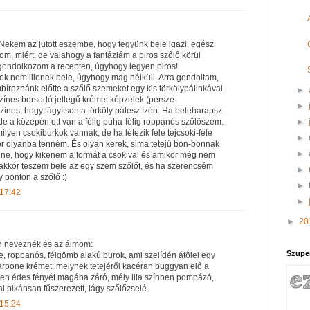
! Nekem az jutott eszembe, hogy tegyünk bele igazi, egész
m, miért, de valahogy a fantáziám a piros szőlő körül
gondolkozom a recepten, úgyhogy legyen piros!
 nem illenek bele, úgyhogy mag nélküli. Arra gondoltam,
bíroznánk előtte a szőlő szemeket egy kis törkölypálinkával.
►
színes borsodó jellegű krémet képzelek (persze
►
színes, hogy lágyítson a törköly pálesz ízén. Ha beleharapsz
►
, de a közepén ott van a félig puha-félig roppanós szőlőszem.
yen csokiburkok vannak, de ha létezik fele tejcsoki-fele
►
or olyanba tenném. És olyan kerek, sima tetejű bon-bonnak
►
ne, hogy kikenem a formát a csokival és amikor még nem
 akkor teszem bele az egy szem szőlőt, és ha szerencsém
►
y ponton a szőlő :)
►
 17:42
►
►
20
an neveznék és az álmom:
Szupe
e, roppanós, félgömb alakú burok, ami szelídén átölel egy
rpone krémet, melynek tetejéről kacéran buggyan elő a
en édes fényét magába záró, mély lila színben pompázó,
l pikánsan fűszerezett, lágy szőlőzselé.
 15:24