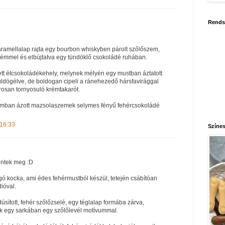
Rends
ramellalap rajta egy bourbon whiskyben párolt szőlőszem,
rémmel és elbújtatva egy tündöklő csokoládé ruhában.
tett étcsokoládékehely, melynek mélyén egy mustban áztatott
ldögélve, de boldogan cipeli a ránehezedő hársfavirággal
rosan tornyosuló krémtakarót.
umban ázott mazsolaszemek selymes fényű fehércsokoládé
 16:33
Színes
entek meg :D
ó kocka, ami édes fehérmustból készül, tetején csábítóan
dióval.
dúsított, fehér szőlőzselé, egy téglalap formába zárva,
ek egy sarkában egy szőlőlevél motívummal.