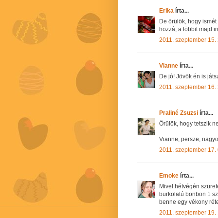
Erika
írta...
De örülök, hogy ismét
hozzá, a többit majd i
2011. szeptember 15.
Vianne
írta...
De jó! Jövök én is játs
2011. szeptember 16.
Praliné Zsuzsi
írta...
Örülök, hogy tetszik ne
Vianne, persze, nagyon
2011. szeptember 17. 
Emoke
írta...
Mivel hétvégén szürete
burkolatú bonbon 1 sze
benne egy vékony réte
2011. szeptember 19.