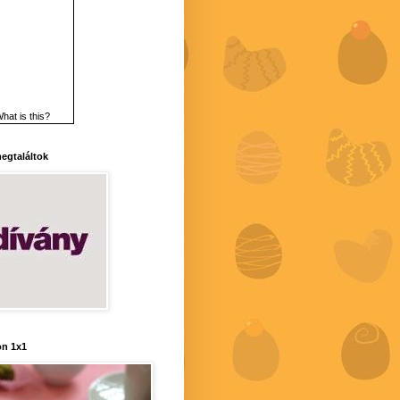
hat is this?
 megtaláltok
n 1x1