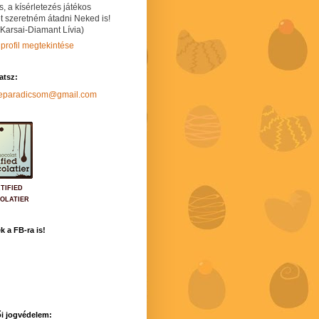
s, a kísérletezés játékos
t szeretném átadni Neked is!
 Karsai-Diamant Lívia)
 profil megtekintése
hatsz:
neparadicsom@gmail.com
TIFIED
OLATIER
k a FB-ra is!
i jogvédelem: