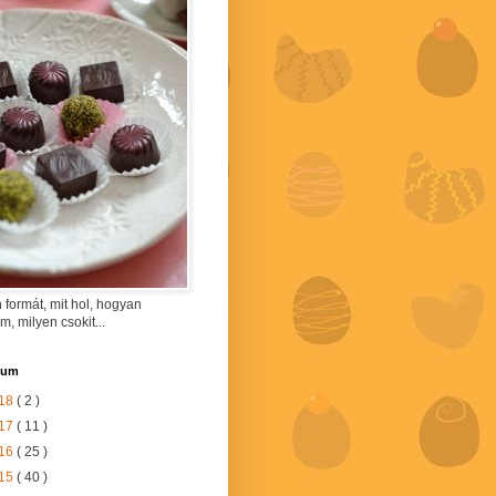
 formát, mit hol, hogyan
am, milyen csokit...
vum
18
( 2 )
17
( 11 )
16
( 25 )
15
( 40 )