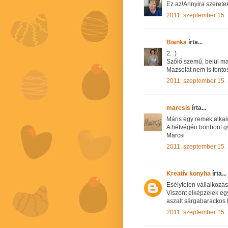
Ez az!Annyira szeretek
2011. szeptember 15.
Bianka
írta...
2. :)
Szőlő szemű, belül maz
Mazsolát nem is fonto
2011. szeptember 15.
marcsis
írta...
Máris egy remek alka
A hétvégén bonbont gy
Marcsi
2011. szeptember 15.
Kreatív konyha
írta...
Esélytelen vállalkozás
Viszont elképzelek egy
aszalt sárgabarackos b
2011. szeptember 15.