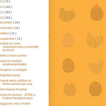
14
( 72 )
13
( 143 )
12
( 163 )
11
( 164 )
december
( 18 )
november
( 16 )
október
( 11 )
szeptember
( 12 )
Kóstoló és csoki-
szépségverseny a chocoMe
új bemut...
Rákóczi túrós bonbon
Szüret és bonbon:
eredményhirdetés!
Perugina: a csokigyár
Diógrillázs golyó
Praliné otelló szőlővel és
fehércsokimousse-szal
Édes Napok Fesztivál
Szüret és bonbon - JÁTÉK a
Praliné Paradicsomban
Nagyüzem volt a Praliné