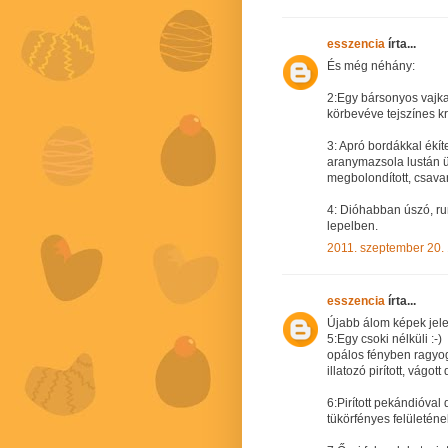
esszencia
írta...
És még néhány:
2:Egy bársonyos vajka
körbevéve tejszínes k
3: Apró bordákkal ékí
aranymazsola lustán ü
megbolondított, csava
4: Dióhabban úszó, r
lepelben.
2011. szeptember 20.
esszencia
írta...
Újabb álom képek jel
5:Egy csoki nélküli :-)
opálos fényben ragyog
illatozó pirított, vágott 
6:Pirított pekándióval 
tükörfényes felületén