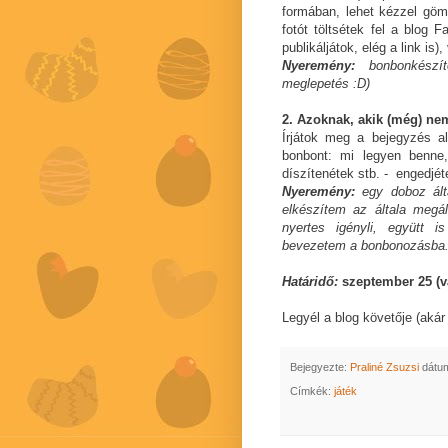
formában, lehet kézzel gömb
fotót töltsétek fel a blog F
publikáljátok, elég a link is
Nyeremény:
bonbonkészít
meglepetés :D)
2. Azoknak, akik (még) ne
Írjátok meg a bejegyzés a
bonbont: mi legyen benne
díszítenétek stb. - engedjét
Nyeremény:
egy doboz álta
elkészítem az általa megál
nyertes igényli, együtt 
bevezetem a bonbonozásba
Határidő:
szeptember 25 (va
Legyél a blog követője (akár 
Bejegyezte:
Praliné Zsuzsi
dátu
Címkék:
játék