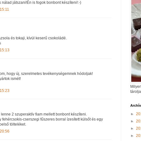
 nálad játszani!Én is fogok bonbont készíteni!:-)
 15:11
sola és tokaji, kívül keserű csokoládé.
s
 15:13
lom, hogy új, szerelmetes tevékenységemnek hódoljak!
ártok ismét!
Milyen
 15:23
tárolj
Archí
►
20
 lenne 2 szuperaktív fiam mellett bonbont készíteni.
 fehércsokis-cserszegi fűszeres borral ízesített külsőt és egy
►
20
első tölteléket.
►
20
 20:56
►
20