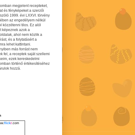
gomban megjelent recepteket,
at és fényképeket a szerzői
 szóló 1999. évi LXXVI. törvény
mében az engedélyem nélkül
 közzétenni tilos. Ez alól
lt képeznek azok a
oldalak, ahol nem közlik a
írást, és a folytatásért a
ra lehet kattintani.
yiben más forrást nem
ek fel, a receptek saját szellemi
keim, ezek kereskedelmi
lomban történő értékesítéséhez
árulok hozzá.
m
w.
flick
r
.com