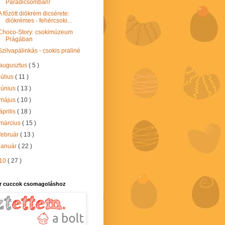
Paradicsomban!
A főzött diókrém dicsérete:
diókrémes - fehércsoki...
Choco-Story: csokimúzeum
Prágában
Szilvapálinkás - csokis praliné
augusztus
( 5 )
július
( 11 )
június
( 13 )
május
( 10 )
április
( 18 )
március
( 15 )
február
( 13 )
január
( 22 )
10
( 27 )
r cuccok csomagoláshoz