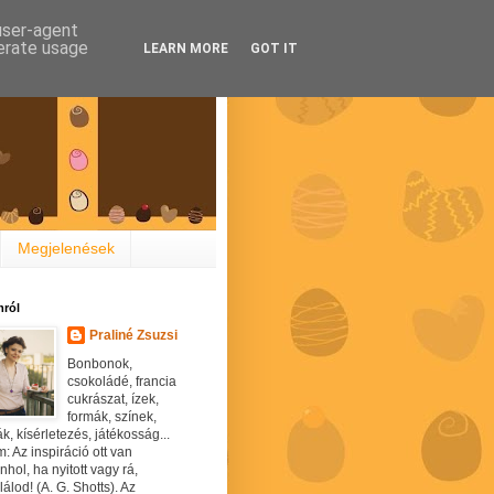
 user-agent
nerate usage
LEARN MORE
GOT IT
Megjelenések
ról
Praliné Zsuzsi
Bonbonok,
csokoládé, francia
cukrászat, ízek,
formák, színek,
ák, kísérletezés, játékosság...
: Az inspiráció ott van
hol, ha nyitott vagy rá,
álod! (A. G. Shotts). Az