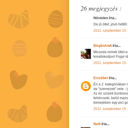
26 megjegyzés :
Névtelen írta...
De jó ötlet ,jövö héttő
2011. szeptember 15.
BirgánAndi
írta...
Micsoda remek ötlet ez 
kreatívkodjon! Fogyi 
2011. szeptember 15.
Erzsébet
írta...
Én a 2. kategóriában 
de "szemezek" vele :-)
Az én szüreti bonbonom
fehércsoki, belül mazs
belsejében egy pici g
2011. szeptember 15.
Nelli
írta...