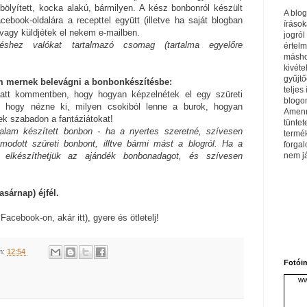
ölyített, kocka alakú, bármilyen. A kész bonbonról készült
A blo
acebook-oldalára a recepttel együtt (illetve ha saját blogban
írások
), vagy küldjétek el nekem e-mailben.
jogról
éshez valókat tartalmazó csomag (tartalma egyelőre
értel
máshol
kivéte
gyűjtő
m mernek belevágni a bonbonkészítésbe:
teljes 
latt kommentben, hogy hogyan képzelnétek el egy szüreti
blogom
, hogy nézne ki, milyen csokiból lenne a burok, hogyan
Amenn
ek szabadon a fantáziátokat!
tüntet
lam készített bonbon - ha a nyertes szeretné, szívesen
termé
modott szüreti bonbont, illtve bármi mást a blogról. Ha a
forga
nem j
is elkészíthetjük az ajándék bonbonadagot, és szívesen
.
sárnap) éjfél.
Facebook-on, akár itt), gyere és ötletelj!
m:
12:54
Fotói
ww