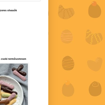
zeres olvasók
 csoki természetesen