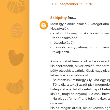
2011. szeptember 25. 21:01
Zöldpötty
írta...
Most így alakult, csak a 2.kategóriába 
Hozzávalók:
- szőlőfürt formájú polikarbonát forma
- fehér csokoládé
(- étcsokoládé)
- mazsola (annyi, ahány bonbont kész
- tokaji aszú
A mazsolákat beáztatjuk a tokaji aszúb
Ha szeretnénk, akkor szőlőfürtös for
pötty étcsokit teszünk. Kicsit hagyjuk s
fehércsokis csokihüvelyt.
- Beleteszünk mindegyik lyukba egy-eg
- Töltelék: a tokaji aszút picit megmel
hideg vízbe áztatott zselatinlapot bel
kihűlni, majd belenyomjuk a csokihüve
- Ha eleget "pihent" a töltelék, akkor,
csokival.
Ha ez megszilárdult, akkor kedves eg