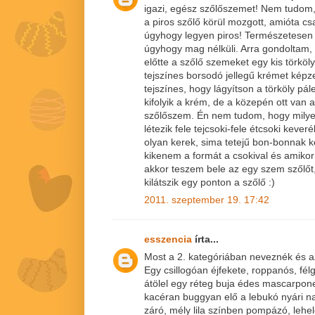
igazi, egész szőlőszemet! Nem tudom,
a piros szőlő körül mozgott, amióta c
úgyhogy legyen piros! Természetesen 
úgyhogy mag nélküli. Arra gondoltam,
előtte a szőlő szemeket egy kis törköly
tejszínes borsodó jellegű krémet képz
tejszínes, hogy lágyítson a törköly pá
kifolyik a krém, de a közepén ott van a
szőlőszem. Én nem tudom, hogy milye
létezik fele tejcsoki-fele étcsoki keve
olyan kerek, sima tetejű bon-bonnak 
kikenem a formát a csokival és amiko
akkor teszem bele az egy szem szőlőt
kilátszik egy ponton a szőlő :)
2011. szeptember 19. 17:42
esszencia
írta...
Most a 2. kategóriában neveznék és 
Egy csillogóan éjfekete, roppanós, fé
átölel egy réteg buja édes mascarpone
kacéran buggyan elő a lebukó nyári 
záró, mély lila színben pompázó, lehe