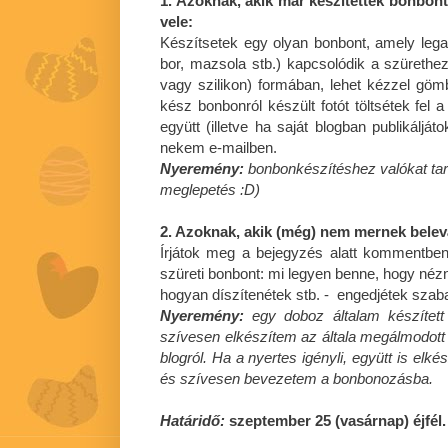
1. Azoknak, akik már készítettek bonbont
vele:
Készítsetek egy olyan bonbont, amely lega
bor, mazsola stb.) kapcsolódik a szürethez
vagy szilikon) formában, lehet kézzel gömb
kész bonbonról készült fotót töltsétek fel 
együtt (illetve ha saját blogban publikáljáto
nekem e-mailben.
Nyeremény:
bonbonkészítéshez valókat tar
meglepetés :D)
2. Azoknak, akik (még) nem mernek bele
Írjátok meg a bejegyzés alatt kommentbe
szüreti bonbont: mi legyen benne, hogy nézn
hogyan díszítenétek stb. - engedjétek szaba
Nyeremény:
egy doboz általam készített
szívesen elkészítem az általa megálmodott s
blogról. Ha a nyertes igényli, együtt is elk
és szívesen bevezetem a bonbonozásba.
Határidő:
szeptember 25 (vasárnap) éjfél.