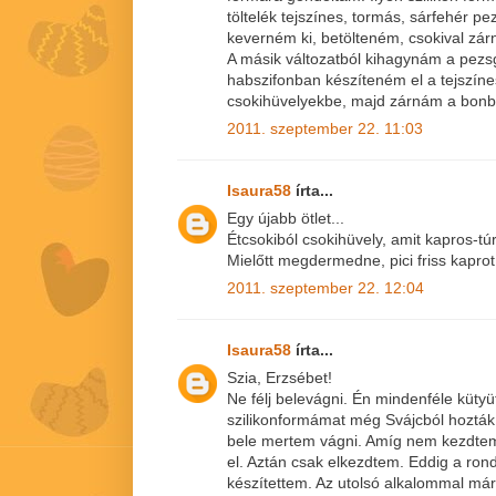
töltelék tejszínes, tormás, sárfehér p
keverném ki, betölteném, csokival zá
A másik változatból kihagynám a pezsg
habszifonban készíteném el a tejszíne
csokihüvelyekbe, majd zárnám a bonb
2011. szeptember 22. 11:03
Isaura58
írta...
Egy újabb ötlet...
Étcsokiból csokihüvely, amit kapros-t
Mielőtt megdermedne, pici friss kaprot
2011. szeptember 22. 12:04
Isaura58
írta...
Szia, Erzsébet!
Ne félj belevágni. Én mindenféle kütyü
szilikonformámat még Svájcból hozták.
bele mertem vágni. Amíg nem kezdtem
el. Aztán csak elkezdtem. Eddig a rond
készítettem. Az utolsó alkalommal már