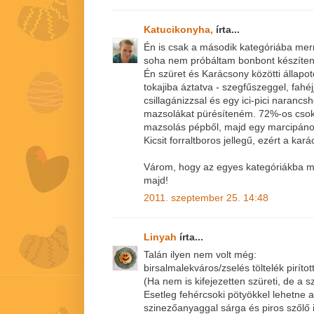
Katucikonyha,
írta...
Én is csak a második kategóriába mern
soha nem próbáltam bonbont készíteni
Én szüret és Karácsony közötti állap
tokajiba áztatva - szegfűszeggel, fahéj
csillagánizzsal és egy ici-pici narancs
mazsolákat pürésíteném. 72%-os csok
mazsolás pépből, majd egy marcipános
Kicsit forraltboros jellegű, ezért a kar
Várom, hogy az egyes kategóriákba m
majd!
2011. szeptember 25. 14:48
Linyah
írta...
Talán ilyen nem volt még:
birsalmalekváros/zselés töltelék pirítot
(Ha nem is kifejezetten szüreti, de a szü
Esetleg fehércsoki pötyökkel lehetne a 
szinezőanyaggal sárga és piros szőlő i