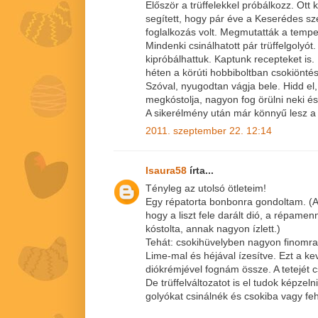
Először a trüffelekkel próbálkozz. Ott
segített, hogy pár éve a Keserédes sz
foglalkozás volt. Megmutatták a temperá
Mindenki csinálhatott pár trüffelgolyót.
kipróbálhattuk. Kaptunk recepteket is.
héten a körúti hobbiboltban csokiöntés
Szóval, nyugodtan vágja bele. Hidd el
megkóstolja, nagyon fog örülni neki és 
A sikerélmény után már könnyű lesz a 
2011. szeptember 22. 12:14
Isaura58
írta...
Tényleg az utolsó ötleteim!
Egy répatorta bonbonra gondoltam. (A 
hogy a liszt fele darált dió, a répamen
kóstolta, annak nagyon ízlett.)
Tehát: csokihüvelyben nagyon finomra 
Lime-mal és héjával ízesítve. Ezt a ke
diókrémjével fognám össze. A tetejét c
De trüffelváltozatot is el tudok képzelni
golyókat csinálnék és csokiba vagy f