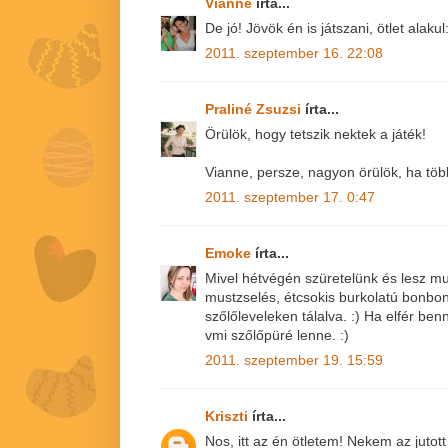
Vianne
írta...
De jó! Jövök én is játszani, ötlet alaku
2011. szeptember 16. 22:08
Praliné Zsuzsi
írta...
Örülök, hogy tetszik nektek a játék!
Vianne, persze, nagyon örülök, ha több
2011. szeptember 17. 0:47
Emoke
írta...
Mivel hétvégén szüretelünk és lesz mu
mustzselés, étcsokis burkolatú bonbo
szőlőleveleken tálalva. :) Ha elfér be
vmi szőlőpüré lenne. :)
2011. szeptember 19. 15:59
Kriszti
írta...
Nos, itt az én ötletem! Nekem az juto