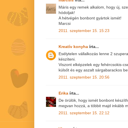
Máris egy remek alkalom, hogy új, s
hódoljak!
A hétvégén bonbont gyártok ismét!
Marcsi
2011. szeptember 15. 15:23
Kreatív konyha
írta...
Esélytelen vállalkozás lenne 2 szupera
készíteni.
Viszont elképzelek egy fehércsokis-cse
külsőt és egy aszalt sárgabarackos bel
2011. szeptember 15. 20:56
Erika
írta...
De örülök, hogy ismét bonbont készíth
megvan hozzá, a többit majd inkább m
2011. szeptember 15. 22:12