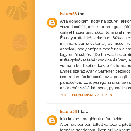
Isaura58
írta...
Arra gondoltam, hogy ha szüret, akkor
viszont csülök, akkor torma. Igazi, jófél
csilivel házasítani, akkor tormával mié
Én egy trüffelt képzeltem el, 60%-os cs
minimális barna cukorral) és frissen r
annyival, hogy szépen megférjen a cs
legyen túl csípős. (De ha valaki szereti
trüffelgolyókat fehér csokiba és/vagy 
vonnám be. Esetleg kakaó és tormap
Ehhez száraz Arany Sárfehér pezsgőt k
ismeretlen, és lebecsült ez a pezsgő. 
palackokba. Ez a pezsgő száraz, savas
a sárfehér szőlő könnyed, gyümölcsös i
2011. szeptember 22. 10:58
Isaura58
írta...
Írás közben meglódult a fantáziám.
A tormás bonbon töltött változata juto
formára gondoltam. Ilyen szilikon for