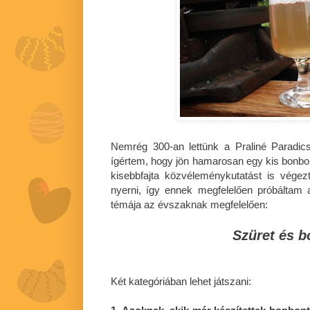
Nemrég 300-an lettünk a Praliné Parad
ígértem, hogy jön hamarosan egy kis bonbo
kisebbfajta közvéleménykutatást is végez
nyerni, így ennek megfelelően próbáltam 
témája az évszaknak megfelelően:
Szüret és 
Két kategóriában lehet játszani: