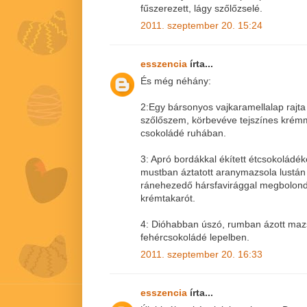
fűszerezett, lágy szőlőzselé.
2011. szeptember 20. 15:24
esszencia
írta...
És még néhány:
2:Egy bársonyos vajkaramellalap rajt
szőlőszem, körbevéve tejszínes krémm
csokoládé ruhában.
3: Apró bordákkal ékített étcsokoládé
mustban áztatott aranymazsola lustán 
ránehezedő hársfavirággal megbolondí
krémtakarót.
4: Dióhabban úszó, rumban ázott ma
fehércsokoládé lepelben.
2011. szeptember 20. 16:33
esszencia
írta...