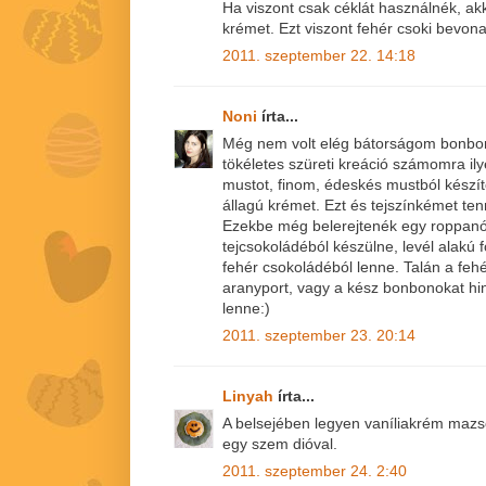
Ha viszont csak céklát használnék, a
krémet. Ezt viszont fehér csoki bevonat
2011. szeptember 22. 14:18
Noni
írta...
Még nem volt elég bátorságom bonbont
tökéletes szüreti kreáció számomra il
mustot, finom, édeskés mustból készí
állagú krémet. Ezt és tejszínkémet te
Ezekbe még belerejtenék egy roppanó
tejcsokoládéból készülne, levél alakú 
fehér csokoládéból lenne. Talán a feh
aranyport, vagy a kész bonbonokat h
lenne:)
2011. szeptember 23. 20:14
Linyah
írta...
A belsejében legyen vaníliakrém mazsol
egy szem dióval.
2011. szeptember 24. 2:40