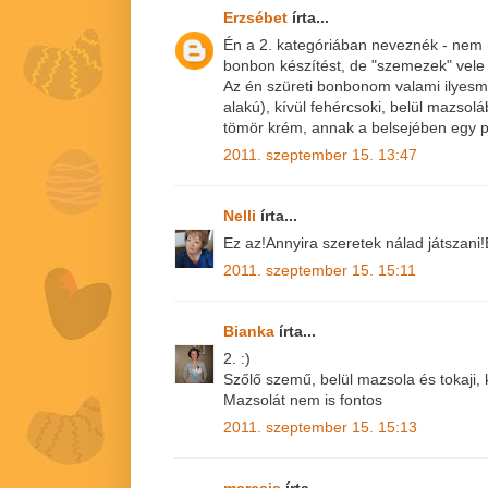
Erzsébet
írta...
Én a 2. kategóriában neveznék - nem
bonbon készítést, de "szemezek" vele 
Az én szüreti bonbonom valami ilyesmi
alakú), kívül fehércsoki, belül mazsoláb
tömör krém, annak a belsejében egy p
2011. szeptember 15. 13:47
Nelli
írta...
Ez az!Annyira szeretek nálad játszani!
2011. szeptember 15. 15:11
Bianka
írta...
2. :)
Szőlő szemű, belül mazsola és tokaji, 
Mazsolát nem is fontos
2011. szeptember 15. 15:13
marcsis
írta...