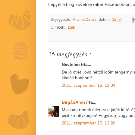
Legyél a blog követője (akár Facebook-on, akár
Bejegyezte:
Praliné Zsuzsi
dátum:
12:54
Címkék:
játék
26 megjegyzés :
Névtelen írta...
De jó ötlet ,jövö héttől időm tengernyi
kitalált bonbont!
2011. szeptember 15. 13:04
BirgánAndi
írta...
Micsoda remek ötlet ez a játék kíírás!:
picit kreatívkodjon! Fogyi ide, vagy o
2011. szeptember 15. 13:20