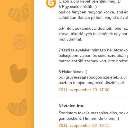
Újabb álom képek jelentek meg :D
5:Egy csoki nélküli :-)
opálos fényben ragyogó kocka, ami éd
csábítóan illatozó pirított, vágott dióval
6:Pirított pekándióval dúsított, fehér 
zárva, tükörfényes felületének egy sa
motívummal.
7:Őszi faleveleket mintázó héj étcsoko
belsejében vajban és cukorszirupban
mazsolaszőlő szemek körülötte bodza
8:Haladóknak:-)
pici gruyeresajt ropogós szeletek, alul
házban tetején tengerisó díszítéssel.
2011. szeptember 20. 17:00
Névtelen írta...
Szerintem tokajis-mazsolás-diós, sok-
gombócként. Hmmm, de finom! :)
2011. szeptember 22. 10:11