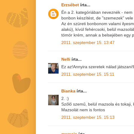
Erzsébet
írta...
Én a 2. kategóriában neveznék - nem
bonbon készítést, de "szemezek" vele 
Az én szüreti bonbonom valami ilyesmi
alakú), kívül fehércsoki, belül mazsoláb
tömör krém, annak a belsejében egy p
2011. szeptember 15. 13:47
Nelli
írta...
Ez az!Annyira szeretek nálad játszani!
2011. szeptember 15. 15:11
Bianka
írta...
2. :)
Szőlő szemű, belül mazsola és tokaji, 
Mazsolát nem is fontos
2011. szeptember 15. 15:13
marcsis
írta...