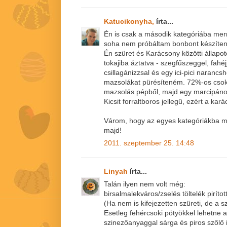
Katucikonyha,
írta...
Én is csak a második kategóriába mern
soha nem próbáltam bonbont készíteni
Én szüret és Karácsony közötti állap
tokajiba áztatva - szegfűszeggel, fahéj
csillagánizzsal és egy ici-pici narancs
mazsolákat pürésíteném. 72%-os csok
mazsolás pépből, majd egy marcipános
Kicsit forraltboros jellegű, ezért a kar
Várom, hogy az egyes kategóriákba m
majd!
2011. szeptember 25. 14:48
Linyah
írta...
Talán ilyen nem volt még:
birsalmalekváros/zselés töltelék pirítot
(Ha nem is kifejezetten szüreti, de a szü
Esetleg fehércsoki pötyökkel lehetne a 
szinezőanyaggal sárga és piros szőlő i