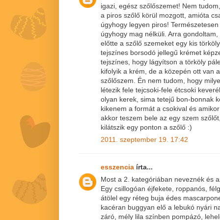
igazi, egész szőlőszemet! Nem tudom,
a piros szőlő körül mozgott, amióta c
úgyhogy legyen piros! Természetesen 
úgyhogy mag nélküli. Arra gondoltam,
előtte a szőlő szemeket egy kis törköly
tejszínes borsodó jellegű krémet képz
tejszínes, hogy lágyítson a törköly pá
kifolyik a krém, de a közepén ott van a
szőlőszem. Én nem tudom, hogy milye
létezik fele tejcsoki-fele étcsoki keve
olyan kerek, sima tetejű bon-bonnak 
kikenem a formát a csokival és amiko
akkor teszem bele az egy szem szőlőt
kilátszik egy ponton a szőlő :)
2011. szeptember 19. 17:42
esszencia
írta...
Most a 2. kategóriában neveznék és 
Egy csillogóan éjfekete, roppanós, fé
átölel egy réteg buja édes mascarpone
kacéran buggyan elő a lebukó nyári 
záró, mély lila színben pompázó, lehe