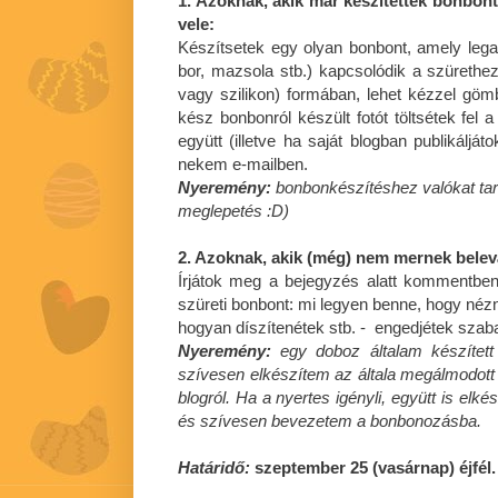
1. Azoknak, akik már készítettek bonbont
vele:
Készítsetek egy olyan bonbont, amely lega
bor, mazsola stb.) kapcsolódik a szürethez
vagy szilikon) formában, lehet kézzel gömb
kész bonbonról készült fotót töltsétek fel 
együtt (illetve ha saját blogban publikáljáto
nekem e-mailben.
Nyeremény:
bonbonkészítéshez valókat tar
meglepetés :D)
2. Azoknak, akik (még) nem mernek bele
Írjátok meg a bejegyzés alatt kommentbe
szüreti bonbont: mi legyen benne, hogy nézn
hogyan díszítenétek stb. - engedjétek szaba
Nyeremény:
egy doboz általam készített
szívesen elkészítem az általa megálmodott s
blogról. Ha a nyertes igényli, együtt is elk
és szívesen bevezetem a bonbonozásba.
Határidő:
szeptember 25 (vasárnap) éjfél.