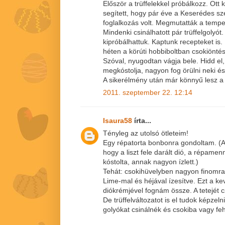
Először a trüffelekkel próbálkozz. Ott
segített, hogy pár éve a Keserédes sz
foglalkozás volt. Megmutatták a temperá
Mindenki csinálhatott pár trüffelgolyót.
kipróbálhattuk. Kaptunk recepteket is.
héten a körúti hobbiboltban csokiöntés
Szóval, nyugodtan vágja bele. Hidd el
megkóstolja, nagyon fog örülni neki és 
A sikerélmény után már könnyű lesz a 
2011. szeptember 22. 12:14
Isaura58
írta...
Tényleg az utolsó ötleteim!
Egy répatorta bonbonra gondoltam. (A 
hogy a liszt fele darált dió, a répamen
kóstolta, annak nagyon ízlett.)
Tehát: csokihüvelyben nagyon finomra 
Lime-mal és héjával ízesítve. Ezt a ke
diókrémjével fognám össze. A tetejét c
De trüffelváltozatot is el tudok képzelni
golyókat csinálnék és csokiba vagy f