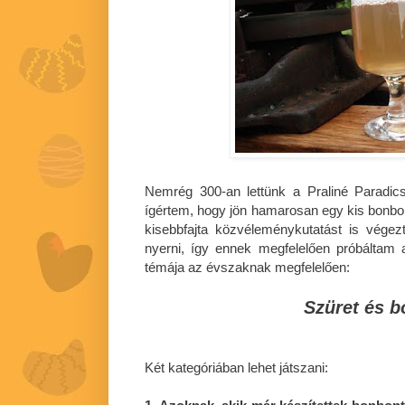
Nemrég 300-an lettünk a Praliné Parad
ígértem, hogy jön hamarosan egy kis bonbo
kisebbfajta közvéleménykutatást is végez
nyerni, így ennek megfelelően próbáltam 
témája az évszaknak megfelelően:
Szüret és 
Két kategóriában lehet játszani: