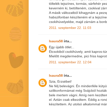
töltelék tejszínes, tormás, sárfehér p
keverném ki, betölteném, csokival zá
A másik változatból kihagynám a pezsg
habszifonban készíteném el a tejszíne
csokihüvelyekbe, majd zárnám a bonb
2011. szeptember 22. 11:03
Isaura58
írta...
Egy újabb ötlet...
Étcsokiból csokihüvely, amit kapros-t
Mielőtt megdermedne, pici friss kaprot
2011. szeptember 22. 12:04
Isaura58
írta...
Szia, Erzsébet!
Ne félj belevágni. Én mindenféle kütyü
szilikonformámat még Svájcból hozták.
bele mertem vágni. Amíg nem kezdtem
el. Aztán csak elkezdtem. Eddig a rond
készítettem. Az utolsó alkalommal már