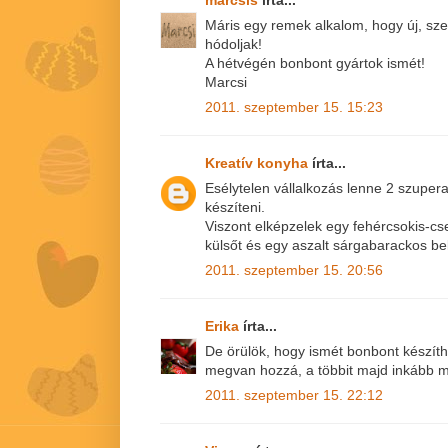
Máris egy remek alkalom, hogy új, s
hódoljak!
A hétvégén bonbont gyártok ismét!
Marcsi
2011. szeptember 15. 15:23
Kreatív konyha
írta...
Esélytelen vállalkozás lenne 2 szupera
készíteni.
Viszont elképzelek egy fehércsokis-cse
külsőt és egy aszalt sárgabarackos bel
2011. szeptember 15. 20:56
Erika
írta...
De örülök, hogy ismét bonbont készíth
megvan hozzá, a többit majd inkább m
2011. szeptember 15. 22:12