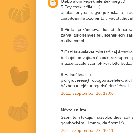
Újabb álom képek jelentek meg :D
5:Egy csoki nélküli :-)
opálos fényben ragyogó kocka, ami éd
csábítóan illatozó pirított, vágott dióval
6:Pirított pekándióval dúsított, fehér 
zárva, tükörfényes felületének egy sa
motívummal.
7:Őszi faleveleket mintázó héj étcsoko
belsejében vajban és cukorszirupban
mazsolaszőlő szemek körülötte bodza
8:Haladóknak:-)
pici gruyeresajt ropogós szeletek, alul
házban tetején tengerisó díszítéssel.
2011. szeptember 20. 17:00
Névtelen írta...
Szerintem tokajis-mazsolás-diós, sok-
gombócként. Hmmm, de finom! :)
2011. szeptember 22. 10:11