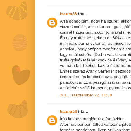
Isaura58
írta...
Arra gondoltam, hogy ha szüret, akkor
viszont csülök, akkor torma. Igazi, jófél
csilivel házasítani, akkor tormával mié
Én egy trüffelt képzeltem el, 60%-os cs
minimális barna cukorral) és frissen r
annyival, hogy szépen megférjen a cs
legyen túl csípős. (De ha valaki szereti
trüffelgolyókat fehér csokiba és/vagy 
vonnám be. Esetleg kakaó és tormap
Ehhez száraz Arany Sárfehér pezsgőt k
ismeretlen, és lebecsült ez a pezsgő. 
palackokba. Ez a pezsgő száraz, savas
a sárfehér szőlő könnyed, gyümölcsös i
2011. szeptember 22. 10:58
Isaura58
írta...
Írás közben meglódult a fantáziám.
A tormás bonbon töltött változata juto
formára gondoltam. Ilyen szilikon for