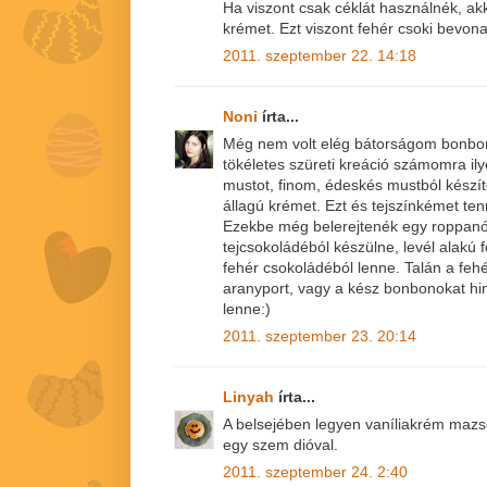
Ha viszont csak céklát használnék, a
krémet. Ezt viszont fehér csoki bevonat
2011. szeptember 22. 14:18
Noni
írta...
Még nem volt elég bátorságom bonbont
tökéletes szüreti kreáció számomra il
mustot, finom, édeskés mustból készí
állagú krémet. Ezt és tejszínkémet te
Ezekbe még belerejtenék egy roppanó
tejcsokoládéból készülne, levél alakú 
fehér csokoládéból lenne. Talán a feh
aranyport, vagy a kész bonbonokat h
lenne:)
2011. szeptember 23. 20:14
Linyah
írta...
A belsejében legyen vaníliakrém mazsol
egy szem dióval.
2011. szeptember 24. 2:40