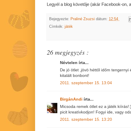
Legyél a blog követője (akár Facebook-on, akár
Bejegyezte:
Praliné Zsuzsi
dátum:
12:54
Címkék:
játék
26 megjegyzés :
Névtelen írta...
De jó ötlet ,jövö héttől időm tengernyi
kitalált bonbont!
2011. szeptember 15. 13:04
BirgánAndi
írta...
Micsoda remek ötlet ez a játék kíírás!:
picit kreatívkodjon! Fogyi ide, vagy o
2011. szeptember 15. 13:20