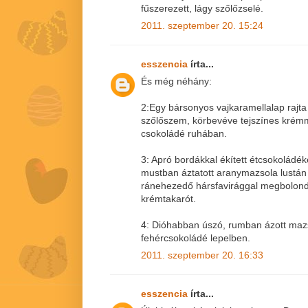
fűszerezett, lágy szőlőzselé.
2011. szeptember 20. 15:24
esszencia
írta...
És még néhány:
2:Egy bársonyos vajkaramellalap rajt
szőlőszem, körbevéve tejszínes krémm
csokoládé ruhában.
3: Apró bordákkal ékített étcsokoládé
mustban áztatott aranymazsola lustán 
ránehezedő hársfavirággal megbolondí
krémtakarót.
4: Dióhabban úszó, rumban ázott ma
fehércsokoládé lepelben.
2011. szeptember 20. 16:33
esszencia
írta...