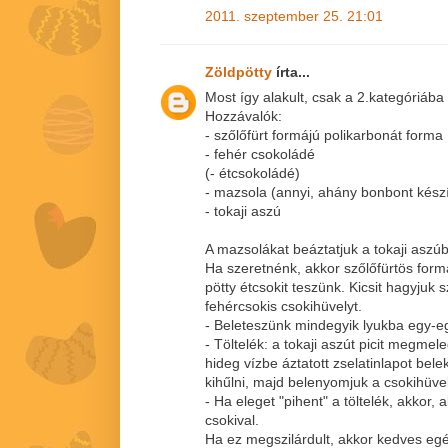
2011. szeptember 25. 21:01
Zöldpötty
írta...
Most így alakult, csak a 2.kategóriába 
Hozzávalók:
- szőlőfürt formájú polikarbonát forma
- fehér csokoládé
(- étcsokoládé)
- mazsola (annyi, ahány bonbont kész
- tokaji aszú
A mazsolákat beáztatjuk a tokaji aszúb
Ha szeretnénk, akkor szőlőfürtös for
pötty étcsokit teszünk. Kicsit hagyjuk s
fehércsokis csokihüvelyt.
- Beleteszünk mindegyik lyukba egy-eg
- Töltelék: a tokaji aszút picit megmel
hideg vízbe áztatott zselatinlapot bel
kihűlni, majd belenyomjuk a csokihüve
- Ha eleget "pihent" a töltelék, akkor,
csokival.
Ha ez megszilárdult, akkor kedves eg