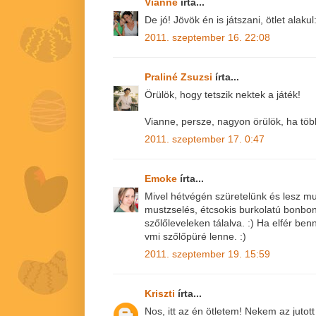
Vianne
írta...
De jó! Jövök én is játszani, ötlet alaku
2011. szeptember 16. 22:08
Praliné Zsuzsi
írta...
Örülök, hogy tetszik nektek a játék!
Vianne, persze, nagyon örülök, ha több
2011. szeptember 17. 0:47
Emoke
írta...
Mivel hétvégén szüretelünk és lesz mu
mustzselés, étcsokis burkolatú bonbo
szőlőleveleken tálalva. :) Ha elfér be
vmi szőlőpüré lenne. :)
2011. szeptember 19. 15:59
Kriszti
írta...
Nos, itt az én ötletem! Nekem az juto