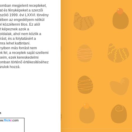
gomban megjelent recepteket,
at és fényképeket a szerzői
 szóló 1999. évi LXXVI. törvény
mében az engedélyem nélkül
 közzétenni tilos. Ez alól
lt képeznek azok a
oldalak, ahol nem közlik a
írást, és a folytatásért a
ra lehet kattintani.
yiben más forrást nem
ek fel, a receptek saját szellemi
keim, ezek kereskedelmi
lomban történő értékesítéséhez
árulok hozzá.
m
w.
flick
r
.com