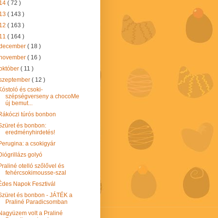
14
( 72 )
13
( 143 )
12
( 163 )
11
( 164 )
december
( 18 )
november
( 16 )
október
( 11 )
szeptember
( 12 )
Kóstoló és csoki-
szépségverseny a chocoMe
új bemut...
Rákóczi túrós bonbon
Szüret és bonbon:
eredményhirdetés!
Perugina: a csokigyár
Diógrillázs golyó
Praliné otelló szőlővel és
fehércsokimousse-szal
Édes Napok Fesztivál
Szüret és bonbon - JÁTÉK a
Praliné Paradicsomban
Nagyüzem volt a Praliné