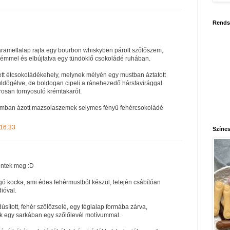
Rends
ramellalap rajta egy bourbon whiskyben párolt szőlőszem,
rémmel és elbújtatva egy tündöklő csokoládé ruhában.
tett étcsokoládékehely, melynek mélyén egy mustban áztatott
ldögélve, de boldogan cipeli a ránehezedő hársfavirággal
rosan tornyosuló krémtakarót.
umban ázott mazsolaszemek selymes fényű fehércsokoládé
 16:33
Színes
entek meg :D
ó kocka, ami édes fehérmustból készül, tetején csábítóan
dióval.
dúsított, fehér szőlőzselé, egy téglalap formába zárva,
ek egy sarkában egy szőlőlevél motívummal.