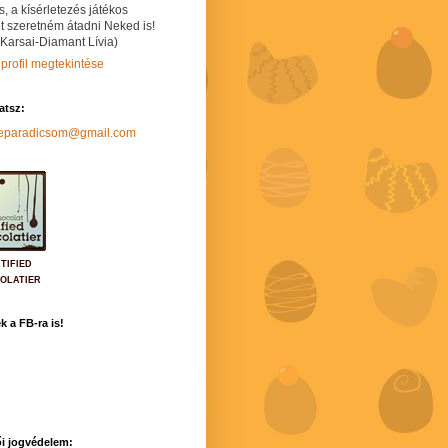
s, a kísérletezés játékos
t szeretném átadni Neked is!
 Karsai-Diamant Lívia)
 profil megtekintése
hatsz:
neparadicsom@gmail.com
TIFIED
OLATIER
k a FB-ra is!
i jogvédelem: