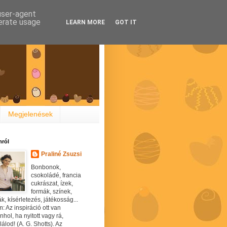
 user-agent
nerate usage
LEARN MORE
GOT IT
Megjelenések
ról
Praliné Zsuzsi
Bonbonok,
csokoládé, francia
cukrászat, ízek,
formák, színek,
ák, kísérletezés, játékosság...
: Az inspiráció ott van
hol, ha nyitott vagy rá,
álod! (A. G. Shotts). Az