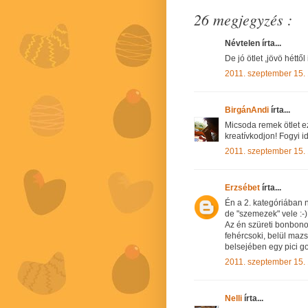
26 megjegyzés :
Névtelen írta...
De jó ötlet ,jövö héttő
2011. szeptember 15.
BirgánAndi
írta...
Micsoda remek ötlet ez 
kreatívkodjon! Fogyi 
2011. szeptember 15.
Erzsébet
írta...
Én a 2. kategóriában 
de "szemezek" vele :-)
Az én szüreti bonbonom
fehércsoki, belül mazs
belsejében egy pici g
2011. szeptember 15.
Nelli
írta...