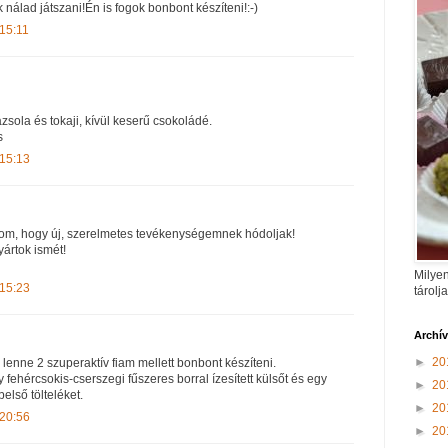
 nálad játszani!Én is fogok bonbont készíteni!:-)
 15:11
sola és tokaji, kívül keserű csokoládé.
s
 15:13
lom, hogy új, szerelmetes tevékenységemnek hódoljak!
ártok ismét!
Milyen
 15:23
tárolj
Archí
►
20
 lenne 2 szuperaktív fiam mellett bonbont készíteni.
 fehércsokis-cserszegi fűszeres borral ízesített külsőt és egy
►
20
első tölteléket.
►
20
 20:56
►
20