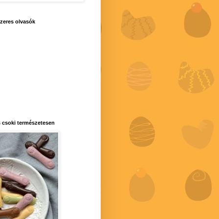
zeres olvasók
 csoki természetesen