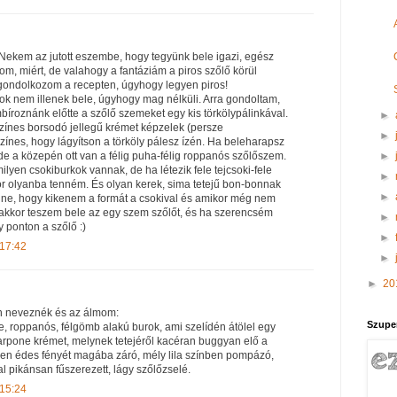
! Nekem az jutott eszembe, hogy tegyünk bele igazi, egész
m, miért, de valahogy a fantáziám a piros szőlő körül
gondolkozom a recepten, úgyhogy legyen piros!
 nem illenek bele, úgyhogy mag nélküli. Arra gondoltam,
bíroznánk előtte a szőlő szemeket egy kis törkölypálinkával.
►
színes borsodó jellegű krémet képzelek (persze
►
színes, hogy lágyítson a törköly pálesz ízén. Ha beleharapsz
►
, de a közepén ott van a félig puha-félig roppanós szőlőszem.
yen csokiburkok vannak, de ha létezik fele tejcsoki-fele
►
or olyanba tenném. És olyan kerek, sima tetejű bon-bonnak
►
ne, hogy kikenem a formát a csokival és amikor még nem
 akkor teszem bele az egy szem szőlőt, és ha szerencsém
►
y ponton a szőlő :)
►
 17:42
►
►
20
an neveznék és az álmom:
Szupe
e, roppanós, félgömb alakú burok, ami szelídén átölel egy
rpone krémet, melynek tetejéről kacéran buggyan elő a
en édes fényét magába záró, mély lila színben pompázó,
l pikánsan fűszerezett, lágy szőlőzselé.
 15:24