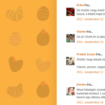
Erika
írta...
De örülök, hogy ismét
hozzá, a többit majd i
2011. szeptember 15.
Vianne
írta...
De jó! Jövök én is játs
2011. szeptember 16.
Praliné Zsuzsi
írta...
Örülök, hogy tetszik ne
Vianne, persze, nagyon
2011. szeptember 17. 
Emoke
írta...
Mivel hétvégén szürete
burkolatú bonbon 1 sze
benne egy vékony réte
2011. szeptember 19.