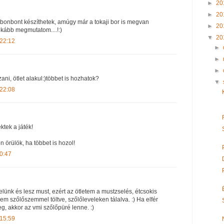
►
20
►
20
 bonbont készíthetek, amúgy már a tokaji bor is megvan
►
20
nkább megmutatom....!:)
▼
20
 22:12
►
►
►
zani, ötlet alakul:)többet is hozhatok?
▼
 22:08
ktek a játék!
 örülök, ha többet is hozol!
0:47
lünk és lesz must, ezért az ötletem a mustzselés, étcsokis
m szőlőszemmel töltve, szőlőleveleken tálalva. :) Ha elfér
g, akkor az vmi szőlőpüré lenne. :)
 15:59