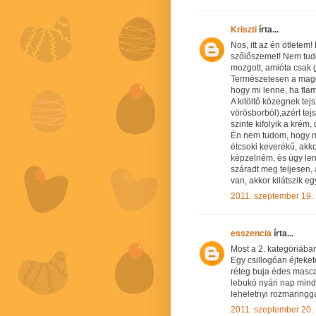
Kriszti
írta...
Nos, itt az én ötletem
szőlőszemet! Nem tudo
mozgott, amióta csak 
Természetesen a magok
hogy mi lenne, ha flam
A kitöltő közegnek tej
vörösborból),azért tej
szinte kifolyik a krém
Én nem tudom, hogy mil
étcsoki keverékű, akk
képzelném, és úgy len
száradt meg teljesen,
van, akkor kilátszik eg
2011. szeptember 19.
esszencia
írta...
Most a 2. kategóriáb
Egy csillogóan éjfeket
réteg buja édes masca
lebukó nyári nap mind
leheletnyi rozmaringga
2011. szeptember 20.