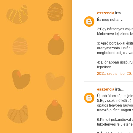
esszencia
írta...
És még néhány:
2:Egy bársonyos vajka
körbevéve tejszínes k
3: Apró bordákkal ékí
aranymazsola lustán ü
megbolondított, csava
4: Dióhabban úszó, r
lepelben.
2011. szeptember 20.
esszencia
írta...
Újabb álom képek jel
5:Egy csoki nélküli :-)
opálos fényben ragyog
illatozó pirított, vágott 
6:Pirított pekándióval 
tükörfényes felületén