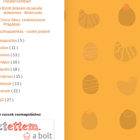
Paradicsomban!
A főzött diókrém dicsérete:
diókrémes - fehércsoki...
Choco-Story: csokimúzeum
Prágában
Szilvapálinkás - csokis praliné
augusztus
( 5 )
július
( 11 )
június
( 13 )
május
( 10 )
április
( 18 )
március
( 15 )
február
( 13 )
január
( 22 )
10
( 27 )
r cuccok csomagoláshoz