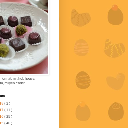
 formát, mit hol, hogyan
am, milyen csokit...
vum
18
( 2 )
17
( 11 )
16
( 25 )
15
( 40 )