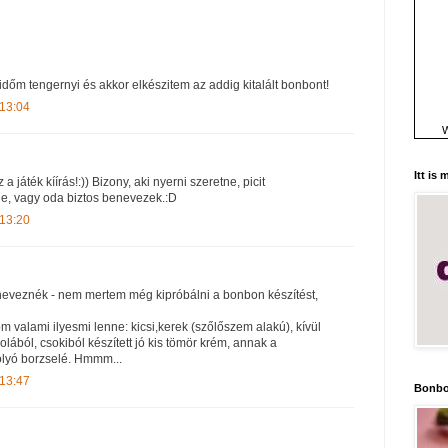
l időm tengernyi és akkor elkészitem az addig kitalált bonbont!
 13:04
W
Itt is
a játék kíírás!:)) Bizony, aki nyerni szeretne, picit
ide, vagy oda biztos benevezek.:D
 13:20
neveznék - nem mertem még kipróbálni a bonbon készítést,
 valami ilyesmi lenne: kicsi,kerek (szőlőszem alakú), kívül
olából, csokiból készített jó kis tömör krém, annak a
olyó borzselé. Hmmm...
 13:47
Bonbo