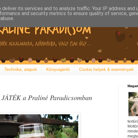
deliver its services and to analyze traffic. Your IP address and
formance and security metrics to ensure quality of service, ge
 abuse.
Technika, alapok
Könyvajánló
Csokis helyek & események
Magam
- JÁTÉK a Praliné Paradicsomban
textúr
Mottóm
minden
megtal