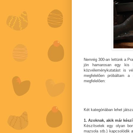
Nemrég 300-an lettünk a Pr
jön hamarosan egy kis b
közvéleménykutatást is vé
megfelelően próbáltam a 
megfelelően:
Két kategóriában lehet játsza
1. Azoknak, akik már készí
Készítsetek egy olyan bon
mazsola stb.) kapcsolódik a