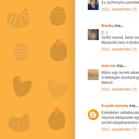
Ez az!Annyira szeretek
2011. szeptember 15.
Bianka
írta...
2. :)
Szőlő szemű, belül maz
Mazsolát nem is fonto
2011. szeptember 15.
marcsis
írta...
Máris egy remek alka
A hétvégén bonbont gy
Marcsi
2011. szeptember 15.
Kreatív konyha
írta...
Esélytelen vállalkozás
Viszont elképzelek egy
aszalt sárgabarackos b
2011. szeptember 15.