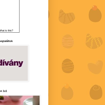
hat is this?
 megtaláltok
n 1x1