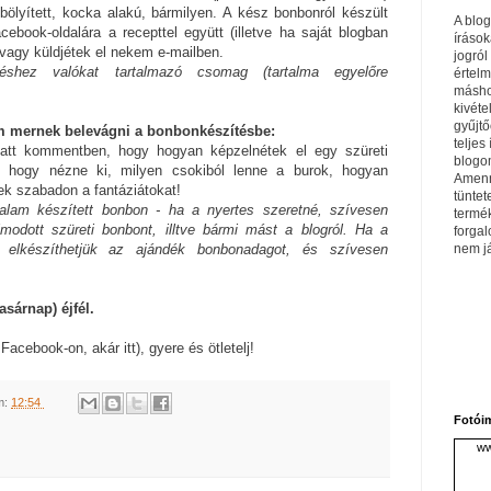
ölyített, kocka alakú, bármilyen. A kész bonbonról készült
A blo
acebook-oldalára a recepttel együtt (illetve ha saját blogban
írások
), vagy küldjétek el nekem e-mailben.
jogról
éshez valókat tartalmazó csomag (tartalma egyelőre
értel
máshol
kivéte
gyűjtő
m mernek belevágni a bonbonkészítésbe:
teljes 
latt kommentben, hogy hogyan képzelnétek el egy szüreti
blogom
, hogy nézne ki, milyen csokiból lenne a burok, hogyan
Amenn
ek szabadon a fantáziátokat!
tüntet
lam készített bonbon - ha a nyertes szeretné, szívesen
termé
modott szüreti bonbont, illtve bármi mást a blogról. Ha a
forga
nem j
is elkészíthetjük az ajándék bonbonadagot, és szívesen
.
sárnap) éjfél.
Facebook-on, akár itt), gyere és ötletelj!
m:
12:54
Fotói
ww