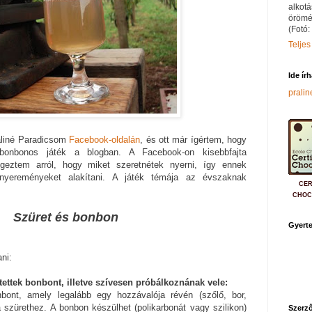
alkotá
örömé
(Fotó:
Teljes
Ide ír
prali
aliné Paradicsom
Facebook-oldalán
, és ott már ígértem, hogy
onbonos játék a blogban. A Facebook-on kisebbfajta
geztem arról, hogy miket szeretnétek nyerni, így ennek
nyereményeket alakítani. A játék témája az évszaknak
CER
CHOC
Szüret és bonbon
Gyerte
ni:
tettek bonbont, illetve szívesen próbálkoznának vele:
bont, amely legalább egy hozzávalója révén (szőlő, bor,
 szürethez. A bonbon készülhet (polikarbonát vagy szilikon)
Szerző