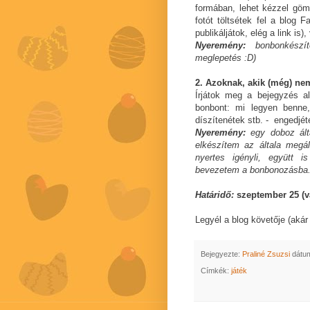
formában, lehet kézzel gömb
fotót töltsétek fel a blog F
publikáljátok, elég a link is
Nyeremény:
bonbonkészít
meglepetés :D)
2. Azoknak, akik (még) ne
Írjátok meg a bejegyzés a
bonbont: mi legyen benne
díszítenétek stb. - engedjét
Nyeremény:
egy doboz álta
elkészítem az általa megál
nyertes igényli, együtt 
bevezetem a bonbonozásba
Határidő:
szeptember 25 (va
Legyél a blog követője (akár 
Bejegyezte:
Praliné Zsuzsi
dátu
Címkék:
játék