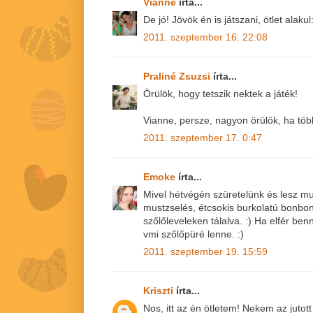
Vianne
írta...
De jó! Jövök én is játszani, ötlet alaku
2011. szeptember 16. 22:08
Praliné Zsuzsi
írta...
Örülök, hogy tetszik nektek a játék!
Vianne, persze, nagyon örülök, ha több
2011. szeptember 17. 0:47
Emoke
írta...
Mivel hétvégén szüretelünk és lesz mu
mustzselés, étcsokis burkolatú bonbo
szőlőleveleken tálalva. :) Ha elfér be
vmi szőlőpüré lenne. :)
2011. szeptember 19. 15:59
Kriszti
írta...
Nos, itt az én ötletem! Nekem az juto