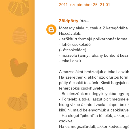
2011. szeptember 25. 21:01
Zöldpötty
írta...
Most így alakult, csak a 2.kategóriába 
Hozzávalók:
- szőlőfürt formájú polikarbonát forma
- fehér csokoládé
(- étcsokoládé)
- mazsola (annyi, ahány bonbont kész
- tokaji aszú
A mazsolákat beáztatjuk a tokaji aszúb
Ha szeretnénk, akkor szőlőfürtös for
pötty étcsokit teszünk. Kicsit hagyjuk s
fehércsokis csokihüvelyt.
- Beleteszünk mindegyik lyukba egy-eg
- Töltelék: a tokaji aszút picit megmel
hideg vízbe áztatott zselatinlapot bel
kihűlni, majd belenyomjuk a csokihüve
- Ha eleget "pihent" a töltelék, akkor,
csokival.
Ha ez megszilárdult, akkor kedves eg