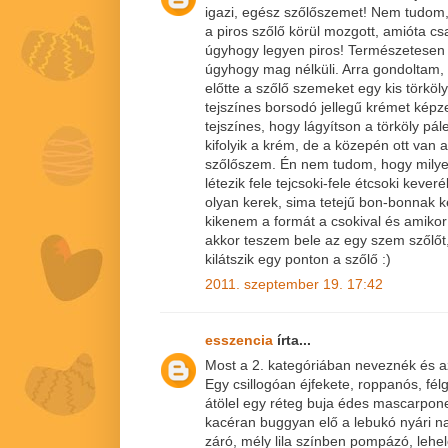
igazi, egész szőlőszemet! Nem tudom,
a piros szőlő körül mozgott, amióta c
úgyhogy legyen piros! Természetesen 
úgyhogy mag nélküli. Arra gondoltam,
előtte a szőlő szemeket egy kis törköly
tejszínes borsodó jellegű krémet képz
tejszínes, hogy lágyítson a törköly pá
kifolyik a krém, de a közepén ott van a
szőlőszem. Én nem tudom, hogy milye
létezik fele tejcsoki-fele étcsoki keve
olyan kerek, sima tetejű bon-bonnak 
kikenem a formát a csokival és amiko
akkor teszem bele az egy szem szőlőt
kilátszik egy ponton a szőlő :)
2011. szeptember 19. 17:42
esszencia
írta...
Most a 2. kategóriában neveznék és 
Egy csillogóan éjfekete, roppanós, fé
átölel egy réteg buja édes mascarpone
kacéran buggyan elő a lebukó nyári 
záró, mély lila színben pompázó, lehe