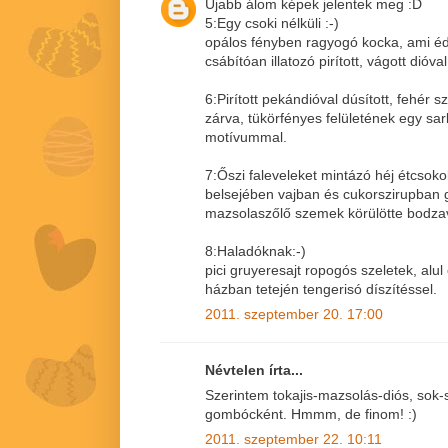
Újabb álom képek jelentek meg :D
5:Egy csoki nélküli :-)
opálos fényben ragyogó kocka, ami éd
csábítóan illatozó pirított, vágott dióval
6:Pirított pekándióval dúsított, fehér 
zárva, tükörfényes felületének egy sa
motívummal.
7:Őszi faleveleket mintázó héj étcsoko
belsejében vajban és cukorszirupban
mazsolaszőlő szemek körülötte bodza
8:Haladóknak:-)
pici gruyeresajt ropogós szeletek, alul
házban tetején tengerisó díszítéssel.
2011. szeptember 20. 17:00
Névtelen írta...
Szerintem tokajis-mazsolás-diós, sok-
gombócként. Hmmm, de finom! :)
2011. szeptember 22. 10:11