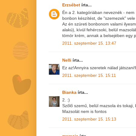
Erzsébet
írta...
Én a 2. kategóriában neveznék - nem
bonbon készítést, de "szemezek" vele 
Az én szüreti bonbonom valami ilyesmi
alakú), kívül fehércsoki, belül mazsoláb
tömör krém, annak a belsejében egy p
2011. szeptember 15. 13:47
Nelli
írta...
Ez az!Annyira szeretek nálad játszani!
2011. szeptember 15. 15:11
Bianka
írta...
2. :)
Szőlő szemű, belül mazsola és tokaji, 
Mazsolát nem is fontos
2011. szeptember 15. 15:13
marcsis
írta...