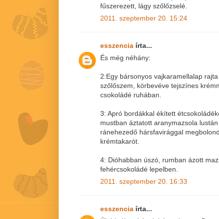
fűszerezett, lágy szőlőzselé.
2011. szeptember 20. 15:24
esszencia
írta...
És még néhány:
2:Egy bársonyos vajkaramellalap rajt
szőlőszem, körbevéve tejszínes krémm
csokoládé ruhában.
3: Apró bordákkal ékített étcsokoládé
mustban áztatott aranymazsola lustán 
ránehezedő hársfavirággal megbolondí
krémtakarót.
4: Dióhabban úszó, rumban ázott ma
fehércsokoládé lepelben.
2011. szeptember 20. 16:33
esszencia
írta...