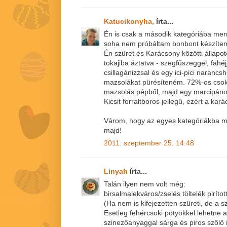
Katucikonyha,
írta...
Én is csak a második kategóriába mern
soha nem próbáltam bonbont készíteni
Én szüret és Karácsony közötti állap
tokajiba áztatva - szegfűszeggel, fahéj
csillagánizzsal és egy ici-pici narancs
mazsolákat pürésíteném. 72%-os csok
mazsolás pépből, majd egy marcipános
Kicsit forraltboros jellegű, ezért a kar
Várom, hogy az egyes kategóriákba m
majd!
2011. szeptember 25. 14:48
Linyah
írta...
Talán ilyen nem volt még:
birsalmalekváros/zselés töltelék pirítot
(Ha nem is kifejezetten szüreti, de a szü
Esetleg fehércsoki pötyökkel lehetne a 
szinezőanyaggal sárga és piros szőlő i