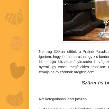
Nemrég 300-an lettünk a Praliné Parad
ígértem, hogy jön hamarosan egy kis bonbo
kisebbfajta közvéleménykutatást is végez
nyerni, így ennek megfelelően próbáltam 
témája az évszaknak megfelelően:
Szüret és 
Két kategóriában lehet játszani: