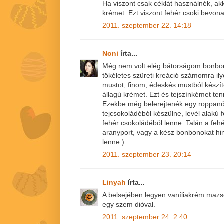
Ha viszont csak céklát használnék, a
krémet. Ezt viszont fehér csoki bevonat
2011. szeptember 22. 14:18
Noni
írta...
Még nem volt elég bátorságom bonbont
tökéletes szüreti kreáció számomra il
mustot, finom, édeskés mustból készí
állagú krémet. Ezt és tejszínkémet te
Ezekbe még belerejtenék egy roppanó
tejcsokoládéból készülne, levél alakú 
fehér csokoládéból lenne. Talán a feh
aranyport, vagy a kész bonbonokat h
lenne:)
2011. szeptember 23. 20:14
Linyah
írta...
A belsejében legyen vaníliakrém mazsol
egy szem dióval.
2011. szeptember 24. 2:40