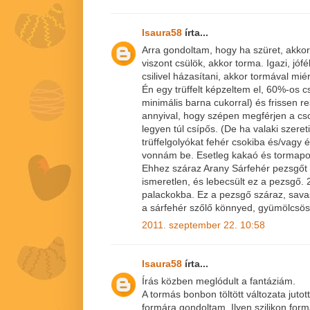
Isaura58
írta...
Arra gondoltam, hogy ha szüret, akkor
viszont csülök, akkor torma. Igazi, jófél
csilivel házasítani, akkor tormával mié
Én egy trüffelt képzeltem el, 60%-os cs
minimális barna cukorral) és frissen r
annyival, hogy szépen megférjen a cs
legyen túl csípős. (De ha valaki szereti
trüffelgolyókat fehér csokiba és/vagy 
vonnám be. Esetleg kakaó és tormap
Ehhez száraz Arany Sárfehér pezsgőt k
ismeretlen, és lebecsült ez a pezsgő. 
palackokba. Ez a pezsgő száraz, savas
a sárfehér szőlő könnyed, gyümölcsös i
2011. szeptember 22. 10:58
Isaura58
írta...
Írás közben meglódult a fantáziám.
A tormás bonbon töltött változata juto
formára gondoltam. Ilyen szilikon for