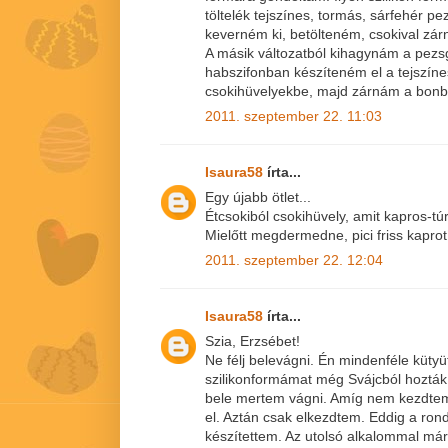
töltelék tejszínes, tormás, sárfehér p
keverném ki, betölteném, csokival zá
A másik változatból kihagynám a pezsg
habszifonban készíteném el a tejszíne
csokihüvelyekbe, majd zárnám a bonb
2011. szeptember 22. 11:03
Isaura58
írta...
Egy újabb ötlet...
Étcsokiból csokihüvely, amit kapros-t
Mielőtt megdermedne, pici friss kaprot
2011. szeptember 22. 12:04
Isaura58
írta...
Szia, Erzsébet!
Ne félj belevágni. Én mindenféle kütyü
szilikonformámat még Svájcból hozták.
bele mertem vágni. Amíg nem kezdtem
el. Aztán csak elkezdtem. Eddig a rond
készítettem. Az utolsó alkalommal már