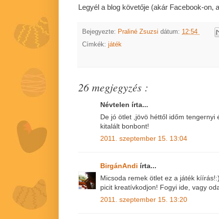
Legyél a blog követője (akár Facebook-on, akár
Bejegyezte:
Praliné Zsuzsi
dátum:
12:54
Címkék:
játék
26 megjegyzés :
Névtelen írta...
De jó ötlet ,jövö héttől időm tengernyi
kitalált bonbont!
2011. szeptember 15. 13:04
BirgánAndi
írta...
Micsoda remek ötlet ez a játék kíírás!:
picit kreatívkodjon! Fogyi ide, vagy o
2011. szeptember 15. 13:20