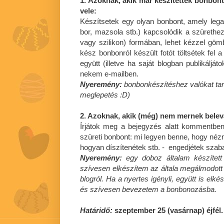
1. Azoknak, akik már készítettek bonbont
vele:
Készítsetek egy olyan bonbont, amely lega
bor, mazsola stb.) kapcsolódik a szürethez
vagy szilikon) formában, lehet kézzel gömb
kész bonbonról készült fotót töltsétek fel 
együtt (illetve ha saját blogban publikáljáto
nekem e-mailben.
Nyeremény:
bonbonkészítéshez valókat tar
meglepetés :D)
2. Azoknak, akik (még) nem mernek bele
Írjátok meg a bejegyzés alatt kommentbe
szüreti bonbont: mi legyen benne, hogy nézn
hogyan díszítenétek stb. - engedjétek szaba
Nyeremény:
egy doboz általam készített
szívesen elkészítem az általa megálmodott s
blogról. Ha a nyertes igényli, együtt is elk
és szívesen bevezetem a bonbonozásba.
Határidő:
szeptember 25 (vasárnap) éjfél.