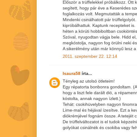
Először a trüffelekkel próbálkozz. Ott
segített, hogy pár éve a Keserédes sz
foglalkozás volt. Megmutatták a temperá
Mindenki csinálhatott pár trüffelgolyót.
kipróbálhattuk. Kaptunk recepteket is.
héten a körúti hobbiboltban csokiöntés
Szóval, nyugodtan vágja bele. Hidd el
megkóstolja, nagyon fog örülni neki és 
A sikerélmény után már könnyű lesz a 
2011. szeptember 22. 12:14
Isaura58
írta...
Tényleg az utolsó ötleteim!
Egy répatorta bonbonra gondoltam. (A 
hogy a liszt fele darált dió, a répamen
kóstolta, annak nagyon ízlett.)
Tehát: csokihüvelyben nagyon finomra 
Lime-mal és héjával ízesítve. Ezt a ke
diókrémjével fognám össze. A tetejét c
De trüffelváltozatot is el tudok képzelni
golyókat csinálnék és csokiba vagy f