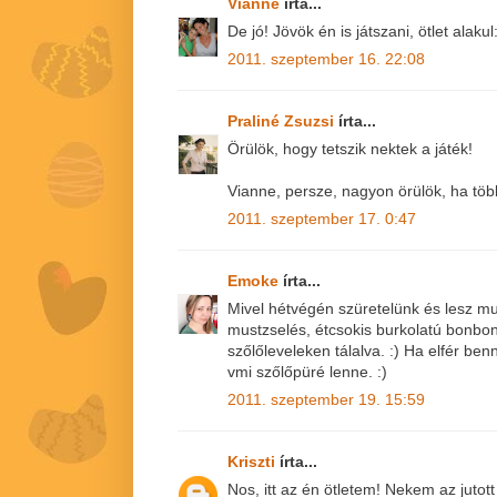
Vianne
írta...
De jó! Jövök én is játszani, ötlet alaku
2011. szeptember 16. 22:08
Praliné Zsuzsi
írta...
Örülök, hogy tetszik nektek a játék!
Vianne, persze, nagyon örülök, ha több
2011. szeptember 17. 0:47
Emoke
írta...
Mivel hétvégén szüretelünk és lesz mu
mustzselés, étcsokis burkolatú bonbo
szőlőleveleken tálalva. :) Ha elfér be
vmi szőlőpüré lenne. :)
2011. szeptember 19. 15:59
Kriszti
írta...
Nos, itt az én ötletem! Nekem az juto