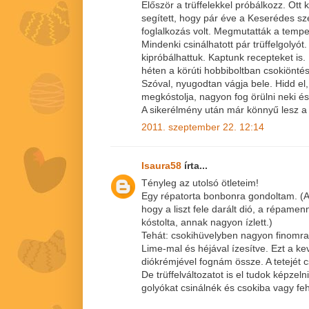
Először a trüffelekkel próbálkozz. Ott
segített, hogy pár éve a Keserédes sz
foglalkozás volt. Megmutatták a temperá
Mindenki csinálhatott pár trüffelgolyót.
kipróbálhattuk. Kaptunk recepteket is.
héten a körúti hobbiboltban csokiöntés
Szóval, nyugodtan vágja bele. Hidd el
megkóstolja, nagyon fog örülni neki és 
A sikerélmény után már könnyű lesz a 
2011. szeptember 22. 12:14
Isaura58
írta...
Tényleg az utolsó ötleteim!
Egy répatorta bonbonra gondoltam. (A 
hogy a liszt fele darált dió, a répamen
kóstolta, annak nagyon ízlett.)
Tehát: csokihüvelyben nagyon finomra 
Lime-mal és héjával ízesítve. Ezt a ke
diókrémjével fognám össze. A tetejét c
De trüffelváltozatot is el tudok képzelni
golyókat csinálnék és csokiba vagy f