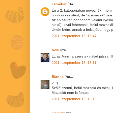
Erzsébet
írta...
Én a 2. kategóriában neveznék - nem
bonbon készítést, de "szemezek" vele 
Az én szüreti bonbonom valami ilyesmi
alakú), kívül fehércsoki, belül mazsoláb
tömör krém, annak a belsejében egy p
2011. szeptember 15. 13:47
Nelli
írta...
Ez az!Annyira szeretek nálad játszani!
2011. szeptember 15. 15:11
Bianka
írta...
2. :)
Szőlő szemű, belül mazsola és tokaji, 
Mazsolát nem is fontos
2011. szeptember 15. 15:13
marcsis
írta...