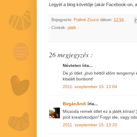
Legyél a blog követője (akár Facebook-on, akár
Bejegyezte:
Praliné Zsuzsi
dátum:
12:54
Címkék:
játék
26 megjegyzés :
Névtelen írta...
De jó ötlet ,jövö héttől időm tengernyi
kitalált bonbont!
2011. szeptember 15. 13:04
BirgánAndi
írta...
Micsoda remek ötlet ez a játék kíírás!:
picit kreatívkodjon! Fogyi ide, vagy o
2011. szeptember 15. 13:20