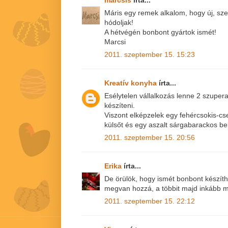
Máris egy remek alkalom, hogy új, s
hódoljak!
A hétvégén bonbont gyártok ismét!
Marcsi
2011. szeptember 15. 15:23
Kreatív konyha
írta...
Esélytelen vállalkozás lenne 2 szupera
készíteni.
Viszont elképzelek egy fehércsokis-cse
külsőt és egy aszalt sárgabarackos bel
2011. szeptember 15. 20:56
Erika
írta...
De örülök, hogy ismét bonbont készíth
megvan hozzá, a többit majd inkább m
2011. szeptember 15. 22:12