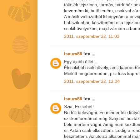
töltelék tejszínes, tormás, sárfehér p
keverném ki, betölteném, csokival zá
A másik változatból kihagynám a pezsg
habszifonban készíteném el a tejszíne
csokihüvelyekbe, majd zárnám a bonb
2011. szeptember 22. 11:03
Isaura58
írta...
Egy újabb ötlet...
Étcsokiból csokihüvely, amit kapros-t
Mielőtt megdermedne, pici friss kaprot
2011. szeptember 22. 12:04
Isaura58
írta...
Szia, Erzsébet!
Ne félj belevágni. Én mindenféle kütyü
szilikonformámat még Svájcból hozták.
bele mertem vágni. Amíg nem kezdtem
el. Aztán csak elkezdtem. Eddig a rond
készítettem. Az utolsó alkalommal már