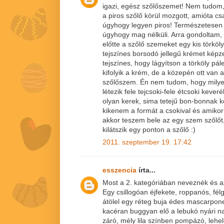
igazi, egész szőlőszemet! Nem tudom,
a piros szőlő körül mozgott, amióta c
úgyhogy legyen piros! Természetesen 
úgyhogy mag nélküli. Arra gondoltam,
előtte a szőlő szemeket egy kis törköly
tejszínes borsodó jellegű krémet képz
tejszínes, hogy lágyítson a törköly pá
kifolyik a krém, de a közepén ott van a
szőlőszem. Én nem tudom, hogy milye
létezik fele tejcsoki-fele étcsoki keve
olyan kerek, sima tetejű bon-bonnak 
kikenem a formát a csokival és amiko
akkor teszem bele az egy szem szőlőt
kilátszik egy ponton a szőlő :)
2011. szeptember 19. 17:42
esszencia
írta...
Most a 2. kategóriában neveznék és 
Egy csillogóan éjfekete, roppanós, fé
átölel egy réteg buja édes mascarpone
kacéran buggyan elő a lebukó nyári 
záró, mély lila színben pompázó, lehe