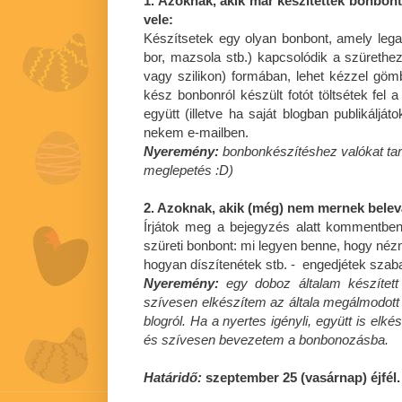
1. Azoknak, akik már készítettek bonbont
vele:
Készítsetek egy olyan bonbont, amely lega
bor, mazsola stb.) kapcsolódik a szürethez
vagy szilikon) formában, lehet kézzel gömb
kész bonbonról készült fotót töltsétek fel 
együtt (illetve ha saját blogban publikáljáto
nekem e-mailben.
Nyeremény:
bonbonkészítéshez valókat tar
meglepetés :D)
2. Azoknak, akik (még) nem mernek bele
Írjátok meg a bejegyzés alatt kommentbe
szüreti bonbont: mi legyen benne, hogy nézn
hogyan díszítenétek stb. - engedjétek szaba
Nyeremény:
egy doboz általam készített
szívesen elkészítem az általa megálmodott s
blogról. Ha a nyertes igényli, együtt is elk
és szívesen bevezetem a bonbonozásba.
Határidő:
szeptember 25 (vasárnap) éjfél.