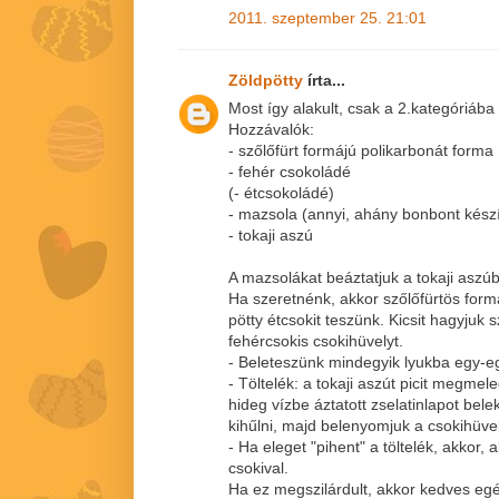
2011. szeptember 25. 21:01
Zöldpötty
írta...
Most így alakult, csak a 2.kategóriába 
Hozzávalók:
- szőlőfürt formájú polikarbonát forma
- fehér csokoládé
(- étcsokoládé)
- mazsola (annyi, ahány bonbont kész
- tokaji aszú
A mazsolákat beáztatjuk a tokaji aszúb
Ha szeretnénk, akkor szőlőfürtös for
pötty étcsokit teszünk. Kicsit hagyjuk s
fehércsokis csokihüvelyt.
- Beleteszünk mindegyik lyukba egy-eg
- Töltelék: a tokaji aszút picit megmel
hideg vízbe áztatott zselatinlapot bel
kihűlni, majd belenyomjuk a csokihüve
- Ha eleget "pihent" a töltelék, akkor,
csokival.
Ha ez megszilárdult, akkor kedves eg