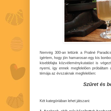
Nemrég 300-an lettünk a Praliné Parad
ígértem, hogy jön hamarosan egy kis bonbo
kisebbfajta közvéleménykutatást is végez
nyerni, így ennek megfelelően próbáltam 
témája az évszaknak megfelelően:
Szüret és 
Két kategóriában lehet játszani: