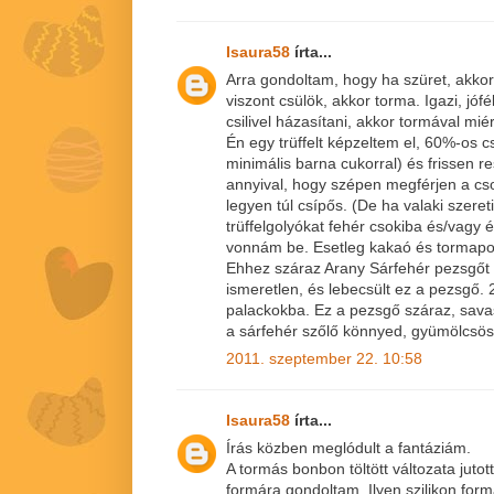
Isaura58
írta...
Arra gondoltam, hogy ha szüret, akkor
viszont csülök, akkor torma. Igazi, jófél
csilivel házasítani, akkor tormával mié
Én egy trüffelt képzeltem el, 60%-os cs
minimális barna cukorral) és frissen r
annyival, hogy szépen megférjen a cs
legyen túl csípős. (De ha valaki szereti
trüffelgolyókat fehér csokiba és/vagy 
vonnám be. Esetleg kakaó és tormap
Ehhez száraz Arany Sárfehér pezsgőt k
ismeretlen, és lebecsült ez a pezsgő. 
palackokba. Ez a pezsgő száraz, savas
a sárfehér szőlő könnyed, gyümölcsös i
2011. szeptember 22. 10:58
Isaura58
írta...
Írás közben meglódult a fantáziám.
A tormás bonbon töltött változata juto
formára gondoltam. Ilyen szilikon for