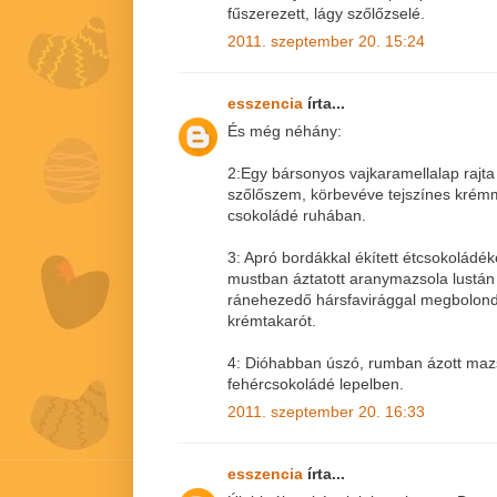
fűszerezett, lágy szőlőzselé.
2011. szeptember 20. 15:24
esszencia
írta...
És még néhány:
2:Egy bársonyos vajkaramellalap rajt
szőlőszem, körbevéve tejszínes krémm
csokoládé ruhában.
3: Apró bordákkal ékített étcsokoládé
mustban áztatott aranymazsola lustán 
ránehezedő hársfavirággal megbolondí
krémtakarót.
4: Dióhabban úszó, rumban ázott ma
fehércsokoládé lepelben.
2011. szeptember 20. 16:33
esszencia
írta...