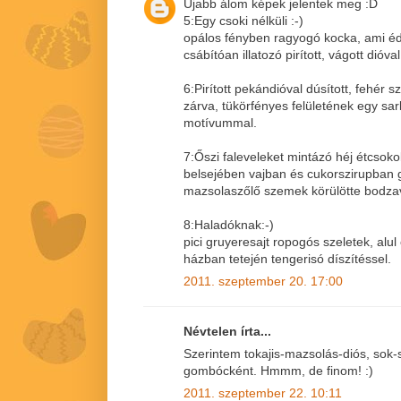
Újabb álom képek jelentek meg :D
5:Egy csoki nélküli :-)
opálos fényben ragyogó kocka, ami éd
csábítóan illatozó pirított, vágott dióval
6:Pirított pekándióval dúsított, fehér 
zárva, tükörfényes felületének egy sa
motívummal.
7:Őszi faleveleket mintázó héj étcsoko
belsejében vajban és cukorszirupban
mazsolaszőlő szemek körülötte bodza
8:Haladóknak:-)
pici gruyeresajt ropogós szeletek, alul
házban tetején tengerisó díszítéssel.
2011. szeptember 20. 17:00
Névtelen írta...
Szerintem tokajis-mazsolás-diós, sok-
gombócként. Hmmm, de finom! :)
2011. szeptember 22. 10:11