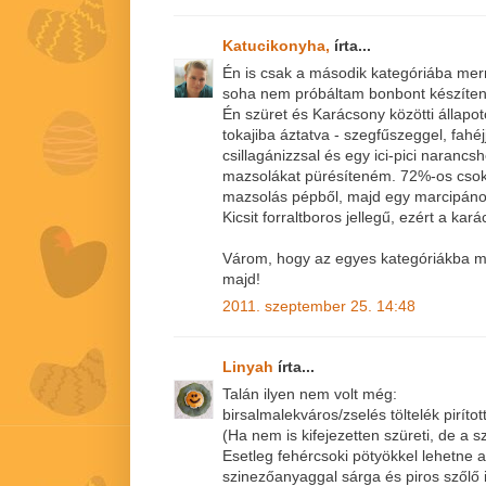
Katucikonyha,
írta...
Én is csak a második kategóriába mern
soha nem próbáltam bonbont készíteni
Én szüret és Karácsony közötti állap
tokajiba áztatva - szegfűszeggel, fahéj
csillagánizzsal és egy ici-pici narancs
mazsolákat pürésíteném. 72%-os csok
mazsolás pépből, majd egy marcipános
Kicsit forraltboros jellegű, ezért a kar
Várom, hogy az egyes kategóriákba m
majd!
2011. szeptember 25. 14:48
Linyah
írta...
Talán ilyen nem volt még:
birsalmalekváros/zselés töltelék pirítot
(Ha nem is kifejezetten szüreti, de a szü
Esetleg fehércsoki pötyökkel lehetne a 
szinezőanyaggal sárga és piros szőlő i