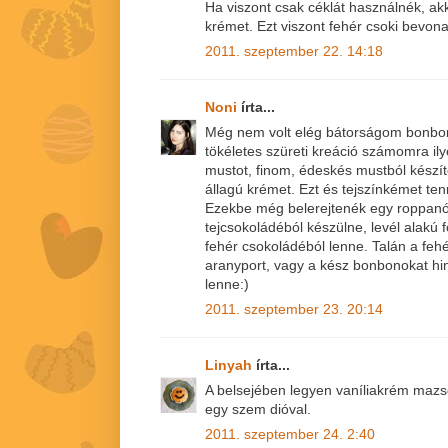
Ha viszont csak céklát használnék, a
krémet. Ezt viszont fehér csoki bevonat
2011. szeptember 22. 14:18
Noni
írta...
Még nem volt elég bátorságom bonbont
tökéletes szüreti kreáció számomra il
mustot, finom, édeskés mustból készí
állagú krémet. Ezt és tejszínkémet te
Ezekbe még belerejtenék egy roppanó
tejcsokoládéból készülne, levél alakú 
fehér csokoládéból lenne. Talán a feh
aranyport, vagy a kész bonbonokat h
lenne:)
2011. szeptember 23. 20:14
Linyah
írta...
A belsejében legyen vaníliakrém mazsol
egy szem dióval.
2011. szeptember 24. 2:40