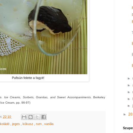
Pufisün felette a fagyit!
►
►
►
p. Ice Creams, Sorbets, Granitas, and Sweet Accompaniments
. Berkeley
►
 Ice Cream, pp. 96-97)
►
►
20
m:
22:10
okoládé
,
jeges
,
kókusz
,
rum
,
vanília
Szupe