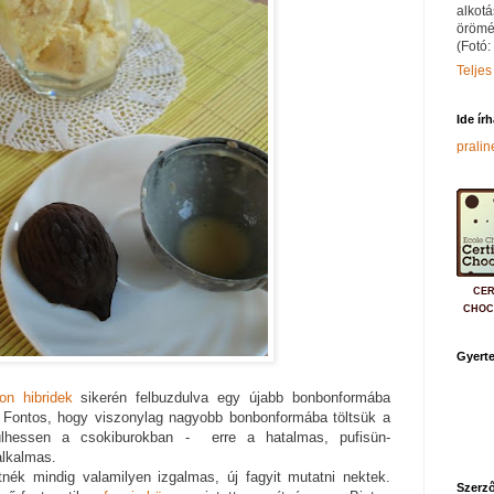
alkotá
örömé
(Fotó:
Teljes
Ide ír
prali
CER
CHOC
Gyerte
on hibridek
sikerén felbuzdulva egy újabb bonbonformába
m. Fontos, hogy viszonylag nagyobb bonbonformába töltsük a
sülhessen a csokiburokban - erre a hatalmas, pufisün-
lkalmas.
nék mindig valamilyen izgalmas, új fagyit mutatni nektek.
Szerző