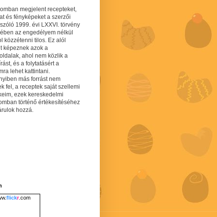
gomban megjelent recepteket,
at és fényképeket a szerzői
 szóló 1999. évi LXXVI. törvény
mében az engedélyem nélkül
 közzétenni tilos. Ez alól
lt képeznek azok a
oldalak, ahol nem közlik a
írást, és a folytatásért a
ra lehet kattintani.
yiben más forrást nem
ek fel, a receptek saját szellemi
keim, ezek kereskedelmi
lomban történő értékesítéséhez
árulok hozzá.
m
w.
flick
r
.com