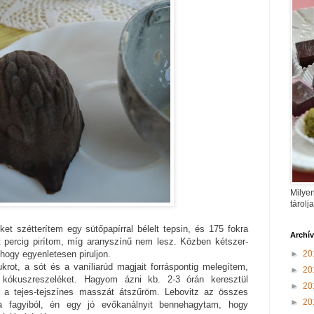
Milyen
tárolj
et szétterítem egy sütőpapírral bélelt tepsin, és 175 fokra
Archí
t percig pirítom, míg aranyszínű nem lesz. Közben kétszer-
►
20
ogy egyenletesen piruljon.
cukrot, a sót és a vaníliarúd magjait forráspontig melegítem,
►
20
t kókuszreszeléket. Hagyom ázni kb. 2-3 órán keresztül
►
20
 a tejes-tejszínes masszát átszűröm. Lebovitz az összes
►
20
 a fagyiból, én egy jó evőkanálnyit bennehagytam, hogy