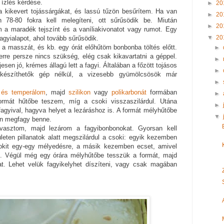
 ízlés kérdése.
►
20
kikevert tojássárgákat, és lassú tűzön besűrítem. Ha van
►
20
 78-80 fokra kell melegíteni, ott sűrűsödik be. Miután
►
20
 a maradék tejszínt és a vaníliakivonatot vagy rumot. Egy
▼
20
agyialapot, ahol tovább sűrűsödik.
 masszát, és kb. egy órát előhűtöm bonbonba töltés előtt.
►
rre persze nincs szükség, elég csak kikavartatni a géppel.
►
jesen jó, krémes állagú lett a fagyi. Általában a főzött tojásos
►
lkészíthetők gép nélkül, a vizesebb gyümölcsösök már
►
 és temperálom
, majd
szilikon
vagy
polikarbonát
formában
►
formát hűtőbe teszem, míg a csoki visszaszilárdul. Utána
►
gyival, hagyva helyet a lezáráshoz is. A formát mélyhűtőbe
▼
an megfagy benne.
vasztom, majd lezárom a fagyibonbonokat. Gyorsan kell
ületen pillanatok alatt megszilárdul a csoki: egyik kezemben
okit egy-egy mélyedésre, a másik kezemben ecset, amivel
t. Végül még egy órára mélyhűtőbe tesszük a formát, majd
kat. Lehet velük fagyikelyhet díszíteni, vagy csak magában