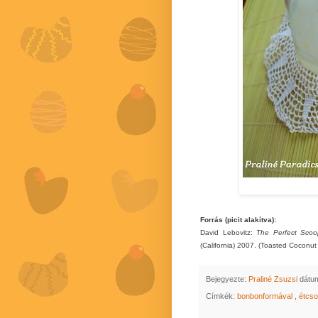
Forrás (picit alakítva):
David Lebovitz:
The Perfect Scoo
(California) 2007. (Toasted Coconut
Bejegyezte:
Praliné Zsuzsi
dátu
Címkék:
bonbonformával
,
étcs