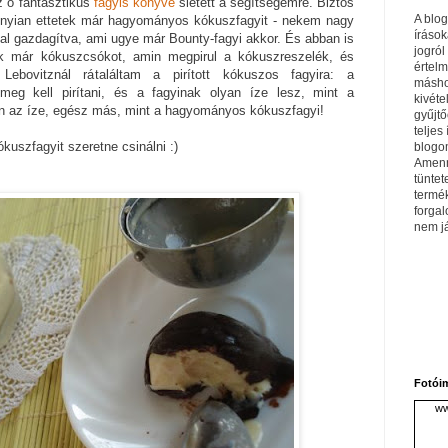
z ő fantasztikus
fagyis könyve
sietett a segítségemre. Biztos
A blo
nyian ettetek már hagyományos kókuszfagyit - nekem nagy
írások
l gazdagítva, ami ugye már Bounty-fagyi akkor. És abban is
jogról
ek már kókuszcsókot, amin megpirul a kókuszreszelék, és
értel
ebovitznál rátaláltam a pirított kókuszos fagyira: a
máshol
meg kell pirítani, és a fagyinak olyan íze lesz, mint a
kivéte
 az íze, egész más, mint a hagyományos kókuszfagyi!
gyűjtő
teljes 
ókuszfagyit szeretne csinálni :)
blogom
Amenn
tüntet
termé
forga
nem j
Fotói
ww