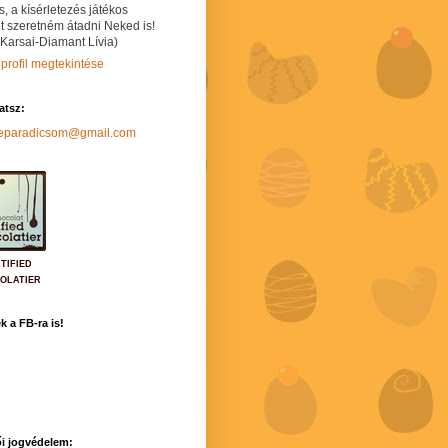
s, a kísérletezés játékos
t szeretném átadni Neked is!
 Karsai-Diamant Lívia)
 profil megtekintése
hatsz:
neparadicsom@gmail.com
TIFIED
OLATIER
k a FB-ra is!
i jogvédelem: