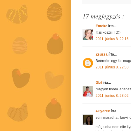
17 megjegyzés :
Emoke
írta...
Itt is kösziiii!! :)))
2011. június 8. 22:16
Zsuzsa
írta...
Beérném egy kis magá
2011. június 8. 22:30
Gizi
írta...
Nagyon finom lehet ez
2011. június 8. 23:02
4Gyerek
írta...
süni maradhat, fagyi jö
még soha nem ette ilyen