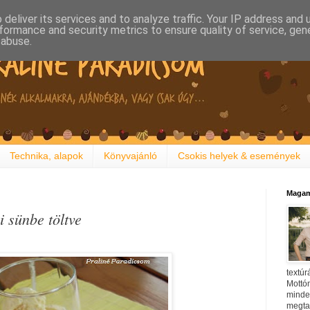
deliver its services and to analyze traffic. Your IP address and
formance and security metrics to ensure quality of service, ge
 abuse.
Technika, alapok
Könyvajánló
Csokis helyek & események
Magam
i sünbe töltve
textúr
Mottóm
minden
megtal