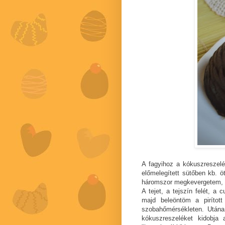
A fagyihoz a kókuszreszelék
előmelegített sütőben kb. ö
háromszor megkevergetem, h
A tejet, a tejszín felét, a 
majd beleöntöm a pirítot
szobahőmérsékleten. Utána
kókuszreszeléket kidobja