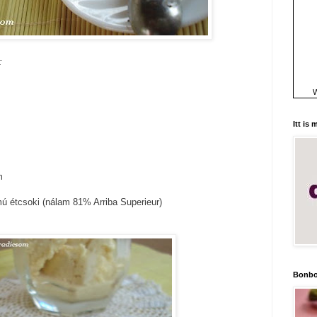
:
W
Itt is
m
ú étcsoki (nálam 81% Arriba Superieur)
Bonbo