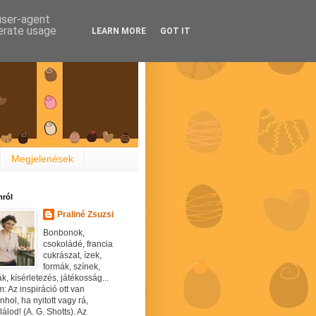
 user-agent
nerate usage
LEARN MORE
GOT IT
Megjelenések
ról
Praliné Zsuzsi
Bonbonok,
csokoládé, francia
cukrászat, ízek,
formák, színek,
ák, kísérletezés, játékosság...
: Az inspiráció ott van
hol, ha nyitott vagy rá,
álod! (A. G. Shotts). Az