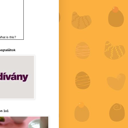
hat is this?
 megtaláltok
n 1x1