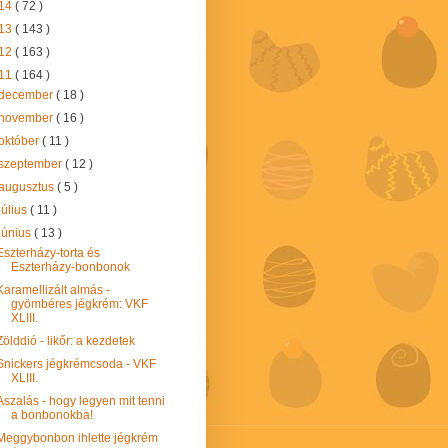
14
( 72 )
13
( 143 )
12
( 163 )
11
( 164 )
december
( 18 )
november
( 16 )
október
( 11 )
szeptember
( 12 )
augusztus
( 5 )
július
( 11 )
június
( 13 )
Eszterházy-torta és
Eszterházy-bonbonok
Karamellizált almás -
gyömbéres jégkrém: VKF
XLIII.
Zölddió - likőr: a kezdetek
Snickers jégkrémcsoda - VKF
XLIII.
Aszalás - hogy legyen mit tenni
a bonbonokba!
Meggybonbon ihlette jégkrém