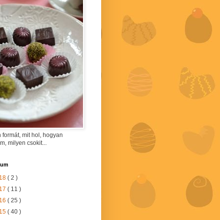
 formát, mit hol, hogyan
am, milyen csokit...
vum
18
( 2 )
17
( 11 )
16
( 25 )
15
( 40 )