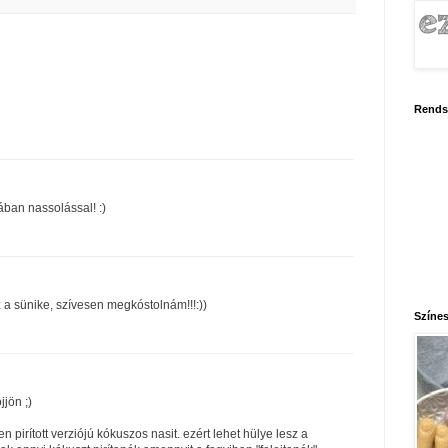
Rends
ban nassolással! :)
 a sünike, szívesen megkóstolnám!!!:))
Színes
jjön ;)
 pirított verziójú kókuszos nasit. ezért lehet hülye lesz a