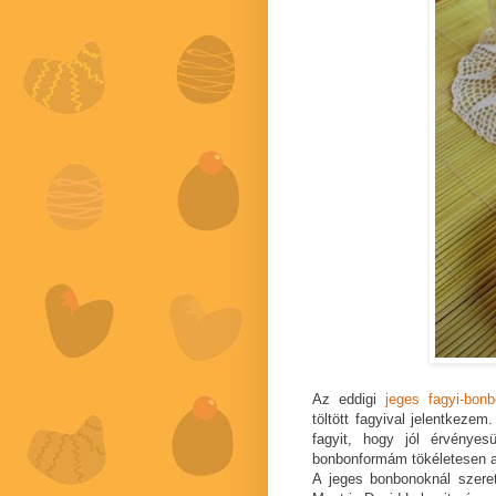
Az eddigi
jeges fagyi-bonb
töltött fagyival jelentkeze
fagyit, hogy jól érvénye
bonbonformám tökéletesen a
A jeges bonbonoknál szeret