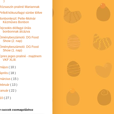
:)
Rózsaszín praliné Mariannak
Pirított kókuszfagyi sünbe töltve
Bonbonteszt: Pelle-Molnár
Kézműves Bonbon
Tejcsokis diófagyi óriás
bonbonnak álcázva
Élménybeszámoló: DG Food
Show (2. nap)
Élménybeszámoló: DG Food
Show (1. nap)
Epres jeges praliné - majdnem
VKF XLIII.
május
( 10 )
április
( 18 )
március
( 15 )
február
( 13 )
január
( 22 )
10
( 27 )
r cuccok csomagoláshoz