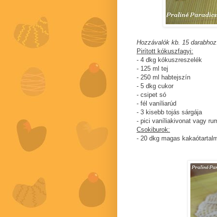
Hozzávalók kb. 15 darabhoz
Pirított kókuszfagyi:
- 4 dkg kókuszreszelék
- 125 ml tej
- 250 ml habtejszín
- 5 dkg cukor
- csipet só
- fél vaníliarúd
- 3 kisebb tojás sárgája
- pici vaníliakivonat vagy ru
Csokiburok:
- 20 dkg magas kakaótartalm