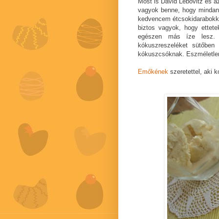
Most is David Lebovitz és a
vagyok benne, hogy mindan
kedvencem étcsokidarabokka
biztos vagyok, hogy ettet
egészen más íze lesz. L
kókuszreszeléket sütőben 
kókuszcsóknak. Eszméletlen
Emőkének
szeretettel, aki k