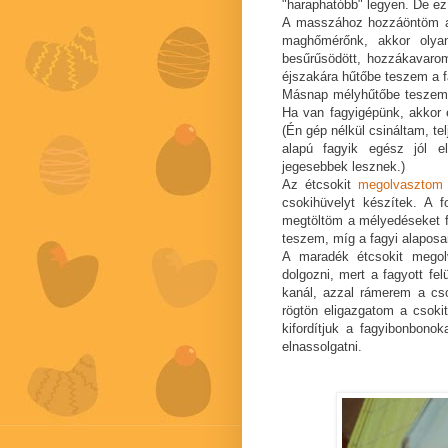
"haraphatóbb" legyen. De ez
A masszához hozzáöntöm a 
maghőmérőnk, akkor olyan
besűrűsödött, hozzákavarom
éjszakára hűtőbe teszem a f
Másnap mélyhűtőbe teszem a
Ha van fagyigépünk, akkor e
(Én gép nélkül csináltam, tel
alapú fagyik egész jól e
jegesebbek lesznek.)
Az étcsokit
megolvasztom
csokihüvelyt készítek. A 
megtöltöm a mélyedéseket fa
teszem, míg a fagyi alapos
A maradék étcsokit megol
dolgozni, mert a fagyott fel
kanál, azzal rámerem a cs
rögtön eligazgatom a csoki
kifordítjuk a fagyibonbono
elnassolgatni.