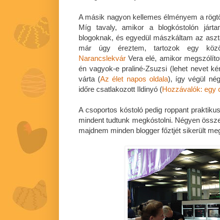
A másik nagyon kellemes élményem a rögtönz
Míg tavaly, amikor a blogkóstolón jár
blogoknak, és egyedül mászkáltam az asztal
már úgy éreztem, tartozok egy köz
Narancslekvár
Vera elé, amikor megszólítot
én vagyok-e praliné-Zsuzsi (lehet nevet 
várta (
Az élet napos oldala
), így végül né
időre csatlakozott Ildinyó (
Hozzávalók: egy c
A csoportos kóstoló pedig roppant praktikus
mindent tudtunk megkóstolni. Négyen összes
majdnem minden blogger főztjét sikerült m