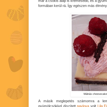
már a csokis alap is krémesebb, és a gyü
formában kerül rá. Így egészen más élményt
Málnás cheesecake
A másik meglepetés számomra a lemo
gyümölcsökkel díszített
pavlova
volt
Lila F