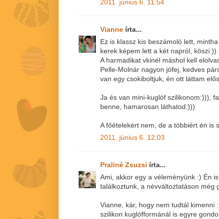
2011. június 6. 11:54
Vianne
írta...
Ez is klassz kis beszámoló lett, mintha
kerek képem lett a két napról, köszi:))
A harmadikat vkinél máshol kell elolva
Pelle-Molnár nagyon jófej, kedves pá
van egy csokiboltjuk, én ott láttam elő
Ja és van mini-kuglóf szilikonom:))), f
benne, hamarosan láthatod:)))
A főételekért nem, de a többiért én is
2011. június 6. 12:03
Praliné Zsuzsi
írta...
Ami, akkor egy a véleményünk :) Én i
találkoztunk, a névváltoztatáson még
Vianne, kár, hogy nem tudtál kimenni
szilikon kuglófformánál is egyre gond