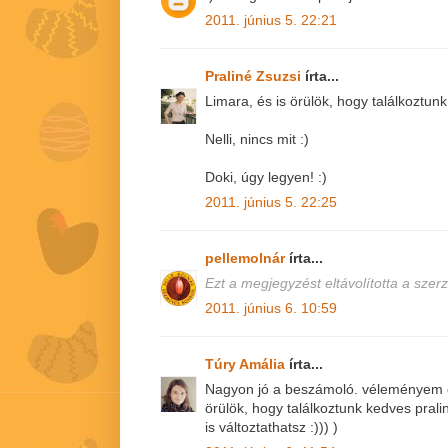
2011. június 5. 22:21
Praliné Zsuzsi
írta...
Limara, és is örülök, hogy találkoztunk
Nelli, nincs mit :)
Doki, úgy legyen! :)
2011. június 5. 22:25
pellemolnár
írta...
Ezt a megjegyzést eltávolította a szerz
2011. június 6. 10:59
Túry Amália
írta...
Nagyon jó a beszámoló. véleményem eg
örülök, hogy találkoztunk kedves pralin
is változtathatsz :))) )