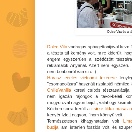
Dolce Vita és a t
Dolce Vita
vadragus sphagettonijával kezdtü
a tészta túl kemény volt, mire kiderült, ho
engem egyszerűen a szétfőzött tésztára 
reklamálok Anyánál. Azért nem egyszerű h
nem bonbonról van szó :)
Horasz
ecetes vietnami tekercse
tényle
"csomagolásra" használt rizslaptól némileg
Chili&Vanília
koreai csípős tésztasalátája
nem igazán rajongok a távol-keleti ko
mogyoróval nagyon bejött, valahogy kisimíto
Közben sorra került a
csirke tikka masala 
kenyér ízlett nagyon, finom könnyű volt.
Természetesen kihagyhatatlan volt
Lima
bucija
, ami istenien foszlós volt, és szu