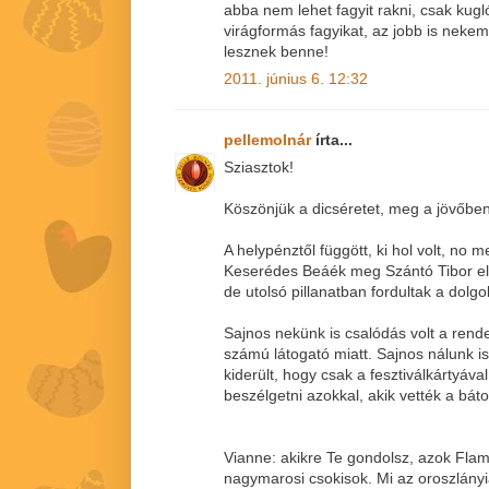
abba nem lehet fagyit rakni, csak kugl
virágformás fagyikat, az jobb is nek
lesznek benne!
2011. június 6. 12:32
pellemolnár
írta...
Sziasztok!
Köszönjük a dicséretet, meg a jövőbeni 
A helypénztől függött, ki hol volt, no me
Keserédes Beáék meg Szántó Tibor elv
de utolsó pillanatban fordultak a dolgo
Sajnos nekünk is csalódás volt a rend
számú látogató miatt. Sajnos nálunk is
kiderült, hogy csak a fesztiválkártyával
beszélgetni azokkal, akik vették a bát
Vianne: akikre Te gondolsz, azok Flam
nagymarosi csokisok. Mi az oroszlányi