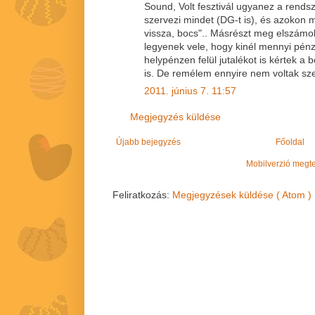
Sound, Volt fesztivál ugyanez a rendsz
szervezi mindet (DG-t is), és azokon 
vissza, bocs".. Másrészt meg elszámol
legyenek vele, hogy kinél mennyi pénz
helypénzen felül jutalékot is kértek a
is. De remélem ennyire nem voltak sz
2011. június 7. 11:57
Megjegyzés küldése
Újabb bejegyzés
Főoldal
Mobilverzió megt
Feliratkozás:
Megjegyzések küldése ( Atom )