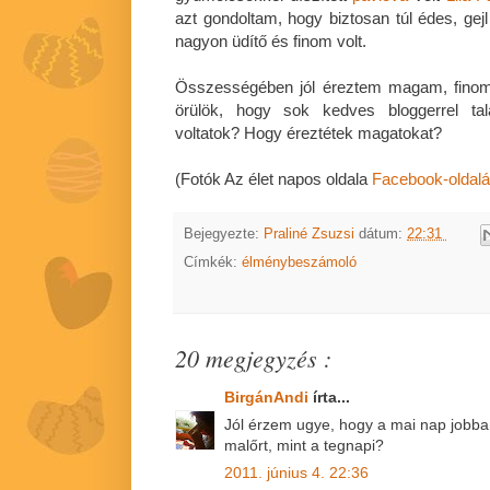
azt gondoltam, hogy biztosan túl édes, gej
nagyon üdítő és finom volt.
Összességében jól éreztem magam, finom
örülök, hogy sok kedves bloggerrel tal
voltatok? Hogy éreztétek magatokat?
(Fotók Az élet napos oldala
Facebook-oldal
Bejegyezte:
Praliné Zsuzsi
dátum:
22:31
Címkék:
élménybeszámoló
20 megjegyzés :
BirgánAndi
írta...
Jól érzem ugye, hogy a mai nap jobban
malőrt, mint a tegnapi?
2011. június 4. 22:36