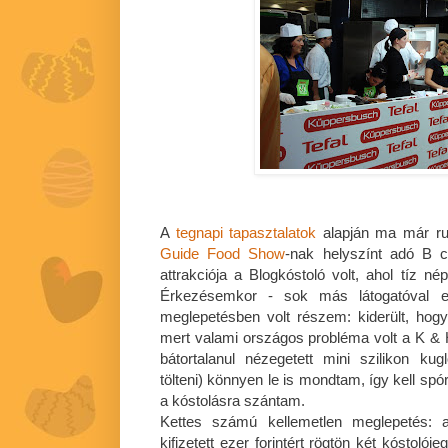
A
tegnapi tapasztalatok
alapján ma már ru
Guide Food Show
-nak helyszínt adó B c
attrakciója a Blogkóstoló volt, ahol tíz nép
Érkezésemkor - sok más látogatóval eg
meglepetésben volt részem: kiderült, hog
mert valami országos probléma volt a K &
bátortalanul nézegetett mini szilikon kug
tölteni) könnyen le is mondtam, így kell sp
a kóstolásra szántam.
Kettes számú kellemetlen meglepetés: a
kifizetett ezer forintért rögtön két kóstoló