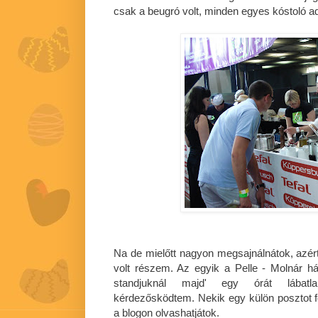
csak a beugró volt, minden egyes kóstoló adag
Na de mielőtt nagyon megsajnálnátok, azé
volt részem. Az egyik a Pelle - Molnár 
standjuknál majd' egy órát lábatla
kérdezősködtem. Nekik egy külön posztot fo
a blogon olvashatjátok.