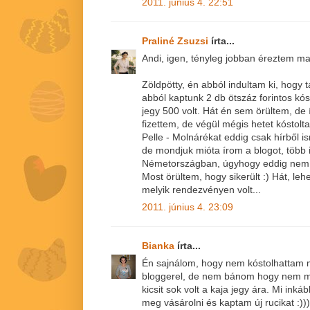
2011. június 4. 22:51
Praliné Zsuzsi
írta...
Andi, igen, tényleg jobban éreztem m
Zöldpötty, én abból indultam ki, hogy 
abból kaptunk 2 db ötszáz forintos kós
jegy 500 volt. Hát én sem örültem, de íg
fizettem, de végül mégis hetet kóstolt
Pelle - Molnárékat eddig csak hírből 
de mondjuk mióta írom a blogot, több
Németországban, úgyhogy eddig nem o
Most örültem, hogy sikerült :) Hát, leh
melyik rendezvényen volt...
2011. június 4. 23:09
Bianka
írta...
Én sajnálom, hogy nem kóstolhattam 
bloggerel, de nem bánom hogy nem me
kicsit sok volt a kaja jegy ára. Mi in
meg vásárolni és kaptam új rucikat :)))