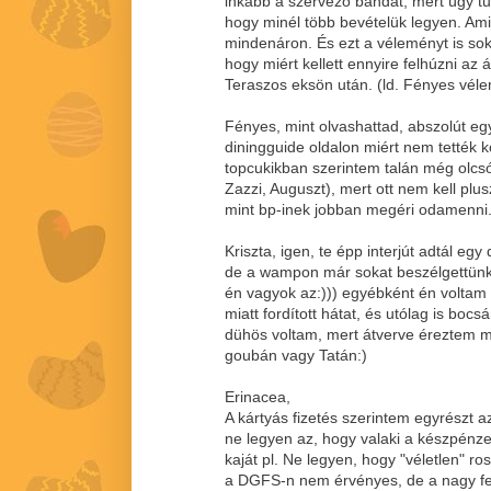
inkább a szervező bandát, mert úgy tűn
hogy minél több bevételük legyen. Ami
mindenáron. És ezt a véleményt is sok
hogy miért kellett ennyire felhúzni az á
Teraszos eksön után. (ld. Fényes vél
Fényes, mint olvashattad, abszolút e
diningguide oldalon miért nem tették
topcukikban szerintem talán még olcsó
Zazzi, Auguszt), mert ott nem kell plu
mint bp-inek jobban megéri odamenni.
Kriszta, igen, te épp interjút adtál egy
de a wampon már sokat beszélgettünk
én vagyok az:))) egyébként én voltam 
miatt fordított hátat, és utólag is bo
dühös voltam, mert átverve éreztem 
goubán vagy Tatán:)
Erinacea,
A kártyás fizetés szerintem egyrészt azé
ne legyen az, hogy valaki a készpénze
kaját pl. Ne legyen, hogy "véletlen" r
a DGFS-n nem érvényes, de a nagy fes