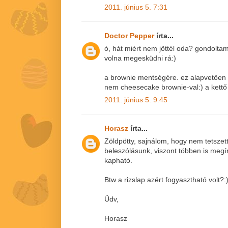
2011. június 5. 7:31
Doctor Pepper
írta...
ó, hát miért nem jöttél oda? gondolt
volna megesküdni rá:)
a brownie mentségére. ez alapvetően
nem cheesecake brownie-val:) a kett
2011. június 5. 9:45
Horasz
írta...
Zöldpötty, sajnálom, hogy nem tetszet
beleszólásunk, viszont többen is megí
kapható.
Btw a rizslap azért fogyasztható volt?:
Üdv,
Horasz