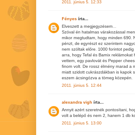
2011. június 5. 12:33
Fényes
írta...
Elveszett a megjegyzésem...
Szóval én hatalmas várakozással ment
mikor megtudtam, hogy minden 690. N
pénzt, de egyrészt ez szerintem nagyo
nem szóltak előre. 1000 forintot pedig
arra, hogy Tefal és Bamix reklámokat h
vettem, egy pavlovát és Pepper chees
finom volt. De rossz élmény marad a 
miatt szidott cukrászdákban is kapok 
eszem ácsingózva a tömeg közepén.
2011. június 5. 12:44
alexandra vigh
írta...
Annyit azért szeretnék pontosítani, ho
volt a belépő és nem 2, hanem 1 db kós
2011. június 5. 13:00