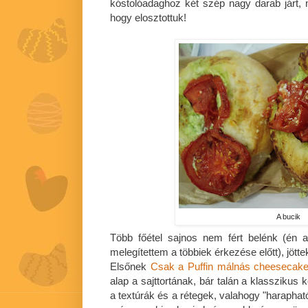
kóstolóadaghoz két szép nagy darab járt, má
hogy elosztottuk!
A bucik
Több főétel sajnos nem fért belénk (én
melegítettem a többiek érkezése előtt), jött
Elsőnek
Csak a Puffin
málnás cheesecake
alap a sajttortának, bár talán a klasszikus
a textúrák és a rétegek, valahogy "harapható