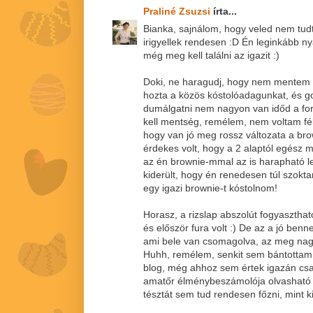
Praliné Zsuzsi
írta...
Bianka, sajnálom, hogy veled nem tudta
irigyellek rendesen :D Én leginkább ny
még meg kell találni az igazit :)
Doki, ne haragudj, hogy nem mentem 
hozta a közös kóstolóadagunkat, és g
dumálgatni nem nagyon van időd a fo
kell mentség, remélem, nem voltam fél
hogy van jó meg rossz változata a br
érdekes volt, hogy a 2 alaptól egész 
az én brownie-mmal az is harapható l
kiderült, hogy én renedesen túl szokta
egy igazi brownie-t kóstolnom!
Horasz, a rizslap abszolút fogyasztha
és először fura volt :) De az a jó benn
ami bele van csomagolva, az meg nagy
Huhh, remélem, senkit sem bántottam 
blog, még ahhoz sem értek igazán csa
amatőr élménybeszámolója olvasható it
tésztát sem tud rendesen főzni, mint kid