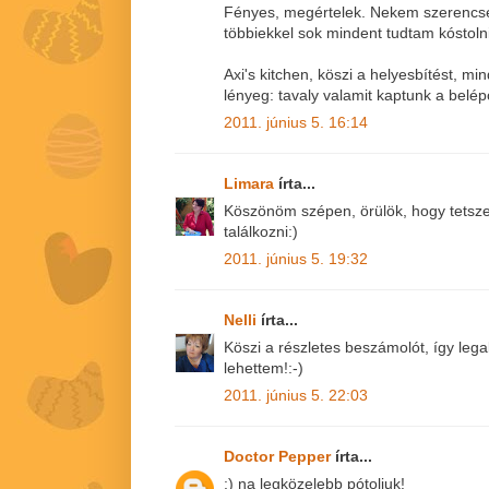
Fényes, megértelek. Nekem szerencsé
többiekkel sok mindent tudtam kóstolni
Axi's kitchen, köszi a helyesbítést, min
lényeg: tavaly valamit kaptunk a belép
2011. június 5. 16:14
Limara
írta...
Köszönöm szépen, örülök, hogy tetszett
találkozni:)
2011. június 5. 19:32
Nelli
írta...
Köszi a részletes beszámolót, így lega
lehettem!:-)
2011. június 5. 22:03
Doctor Pepper
írta...
:) na legközelebb pótoljuk!