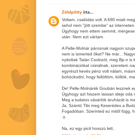
Zöldpötty
írta...
Voltam, csalódás volt. A 690 miatt meg
sehol nem "jött szembe" az interneten..
Úgyhogy nem ettem semmit, mérgesen e
után. Nem ezt vártam.
A Pelle-Molnár párosnak nagyon szup
nem is ismerted őket? Ne már... Nagyo
nyitottak Tatán Csokizót, meg Bp-n is 
kombinációkat csinálnak, szeretem nag
egyrészt kevés pénz volt nálam, másr
bohóckodni, hogy feltöltöm, költök, ma
De! Pelle-Molnárék Goubán lesznek eg
Úgyhogy azt hiszem lassan ideje oda 
Meg a tudatos vásárlók áruházát is me
Ja, Szántó Tibi meg Keserédes a Budai
Fogadóban. Szerinted ez mitől függ, h
:o
Na, ez egy picit hosszú lett..