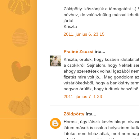
Zöldpötty: köszönjük a támogatást :-) 
névhez, de valószínűleg mással lehett
jártál.
Kriszta
2011. június 6. 23:15
Praliné Zsuzsi
írta...
Kriszta, örülök, hogy közben idetaláltat
a csokikról! Sajnálom, hogy Nektek se
ahogy szerettétek volna! Igazából nem
fizetés mire volt jó... Meg gondolom az
vásárlókedvből, hogy a bankkárty ter
nagyon örülök, hogy tudtunk beszélni!
2011. június 7. 1:33
Zöldpötty
írta...
Horasz, úgy látszik kevés blogot olva
látom mások is csak a helyszínen tudt
Titeket nem hibáztatlak, mert nem na